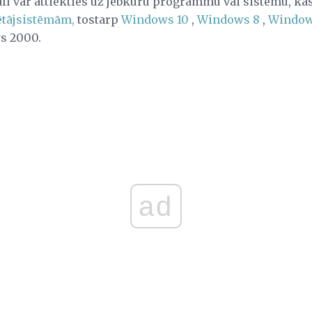
ll var attiekties uz jebkuru programmu vai sistēmu, kas
ētājsistēmām,
tostarp
Windows 10
,
Windows 8
,
Window
s 2000.
ad