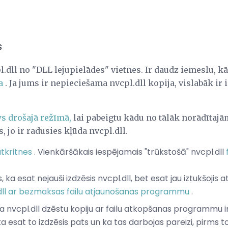
s
l.dll no "DLL lejupielādes" vietnes. Ir daudz iemeslu, 
a
. Ja jums ir nepieciešama nvcpl.dll kopija, vislabāk ir 
s drošajā režīmā,
lai pabeigtu kādu no tālāk norādītajā
 jo ir radusies kļūda nvcpl.dll.
atkritnes
. Vienkāršākais iespējamais "trūkstošā" nvcpl.dll
 ka esat nejauši izdzēsis nvcpl.dll, bet esat jau iztukšojis a
dll ar bezmaksas failu atjaunošanas programmu
.
nvcpl.dll dzēstu kopiju ar failu atkopšanas programmu ir g
a esat to izdzēsis pats un ka tas darbojas pareizi, pirms to 