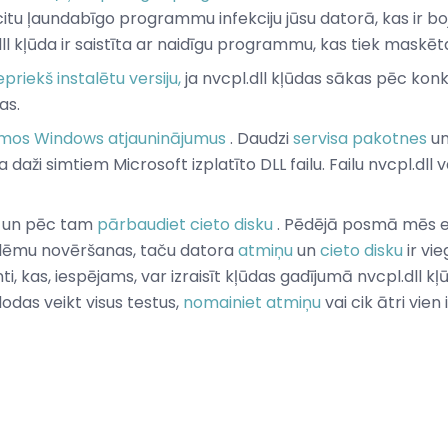
 citu ļaundabīgo programmu infekciju jūsu datorā, kas ir boj
l kļūda ir saistīta ar naidīgu programmu, kas tiek maskēta 
epriekš instalētu versiju,
ja nvcpl.dll kļūdas sākas pēc kon
as.
ejamos Windows atjauninājumus
. Daudzi
servisa pakotnes
un
a daži simtiem Microsoft izplatīto DLL failu. Failu nvcpl.dll 
un pēc tam
pārbaudiet cieto disku
. Pēdējā posmā mēs es
lēmu novēršanas, taču datora
atmiņu
un
cieto disku
ir vie
 kas, iespējams, var izraisīt kļūdas gadījumā nvcpl.dll kļ
odas veikt visus testus,
nomainiet atmiņu
vai cik ātri vie