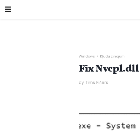
Windows
Kļūdu ziņojumi
Fix Nvcpl.dll
by Tims Fišers