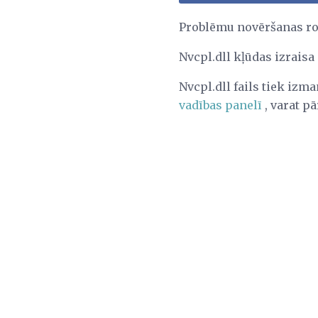
Problēmu novēršanas r
Nvcpl.dll kļūdas izraisa
Nvcpl.dll fails tiek i
vadības panelī
, varat p