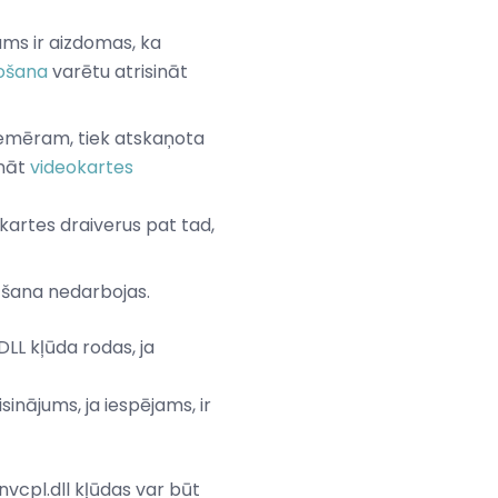
jums ir aizdomas, ka
nošana
varētu atrisināt
 piemēram, tiek atskaņota
ināt
videokartes
eokartes draiverus pat tad,
āšana nedarbojas.
 DLL kļūda rodas, ja
sinājums, ja iespējams, ir
 nvcpl.dll kļūdas var būt