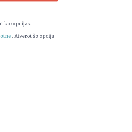
 korupcijas.
totne
. Atverot šo opciju