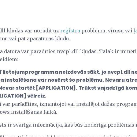
ll kļūdas var norādīt uz
reģistra
problēmu, vīrusu vai
ļ
mu vai pat aparatūras kļūdu.
kā datorā var parādīties nvcpl.dll kļūdas. Tālāk ir minēt
eidiem:
ī lietojumprogramma neizdevās sākt, jo nvcpl.dll ne
 instalēšana var novērst šo problēmu.
Nevaru atra
Nevar startēt [APPLICATION].
Trūkst vajadzīgā komp
LICATION] vēlreiz.
i var parādīties, izmantojot vai instalējot dažas prog
dows instalēšanas laikā.
sts ir svarīga informācija, kas būs noderīga problēmas 