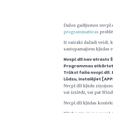
Dažos gadījumos nvcpl.d
programmatūras
problē
Ir vairāki dažādi veidi, 
sastopamajiem kļūdas v
Nvcpl.dll nav atrasts
Š
Programmas atkārtota
Trūkst
faila nvcpl.dll.
Lūdzu, instalējiet [APP
Nvcpl.dll kļūdu ziņojum
vai izslēdz, vai pat Win
Nvcpl.dll kļūdas kontek