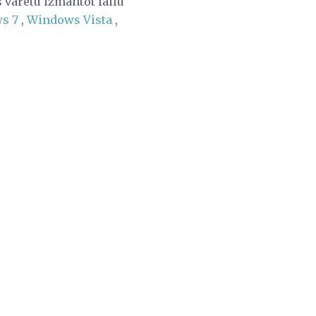
 varētu izmantot failu
s 7
,
Windows Vista
,