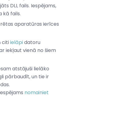
āts DLL fails. Iespējams,
kā fails.
krētas aparatūras ierīces
 citi
ielāpi
datoru
var iekļaut vienā no šiem
am atstājuši lielāko
gli pārbaudīt, un tie ir
ūdas.
n iespējams
nomainiet