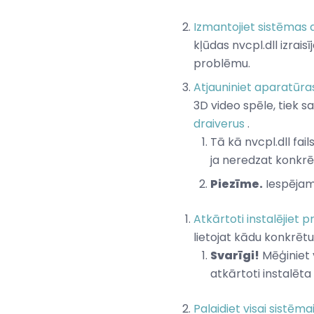
Izmantojiet sistēmas 
kļūdas nvcpl.dll izrais
problēmu.
Atjauniniet aparatūras
3D video spēle, tiek s
draiverus
.
Tā kā nvcpl.dll fail
ja neredzat konkrē
Piezīme.
Iespējam
Atkārtoti instalējiet 
lietojat kādu konkrēt
Svarīgi!
Mēģiniet v
atkārtoti instalēta
Palaidiet visai sistē