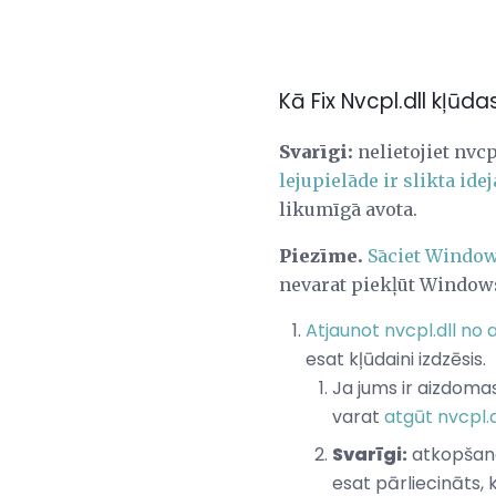
Kā Fix Nvcpl.dll kļūda
Svarīgi:
nelietojiet nvcp
lejupielāde ir slikta idej
likumīgā avota.
Piezīme.
Sāciet Window
nevarat piekļūt Windows,
Atjaunot nvcpl.dll no 
esat kļūdaini izdzēsis.
Ja jums ir aizdomas,
varat
atgūt nvcpl.
Svarīgi:
atkopšana 
esat pārliecināts, k