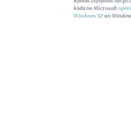
Kļūdas ziņojums nvcpl.d
kādā no Microsoft
oper
Windows XP
un Window