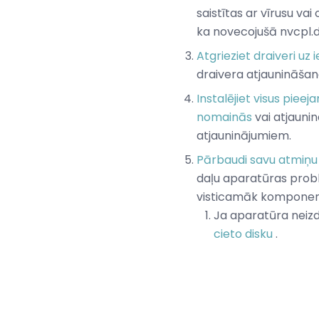
saistītas ar vīrusu vai
ka novecojušā nvcpl.dl
Atgrieziet draiveri uz i
draivera atjaunināšan
Instalējiet visus pie
nomainās
vai atjaunin
atjauninājumiem.
Pārbaudi savu atmiņu
daļu aparatūras prob
visticamāk komponenti,
Ja aparatūra neizd
cieto disku
.