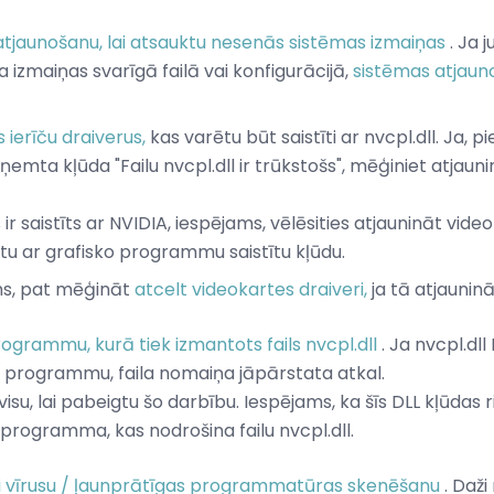
atjaunošanu, lai atsauktu nesenās sistēmas izmaiņas
. Ja 
īja izmaiņas svarīgā failā vai konfigurācijā,
sistēmas atjau
 ierīču draiverus,
kas varētu būt saistīti ar nvcpl.dll. Ja,
aņemta kļūda "Failu nvcpl.dll ir trūkstošs", mēģiniet atjaun
s ir saistīts ar NVIDIA, iespējams, vēlēsities atjaunināt vid
tu ar grafisko programmu saistītu kļūdu.
s, pat mēģināt
atcelt videokartes draiveri,
ja tā atjaunin
programmu, kurā tiek izmantots fails nvcpl.dll
. Ja nvcpl.dll
u programmu, faila nomaiņa jāpārstata atkal.
isu, lai pabeigtu šo darbību. Iespējams, ka šīs DLL kļūdas ri
 programma, kas nodrošina failu nvcpl.dll.
mai vīrusu / ļaunprātīgas programmatūras skenēšanu
. Daži