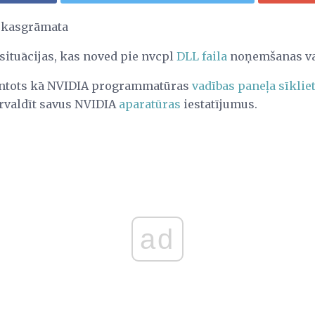
okasgrāmata
 situācijas, kas noved pie nvcpl
DLL faila
noņemšanas vai
zmantots kā NVIDIA programmatūras
vadības paneļa sīklie
ārvaldīt savus NVIDIA
aparatūras
iestatījumus.
ad