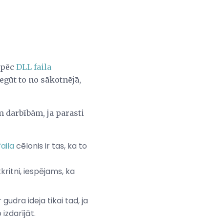
kāpēc
DLL faila
iegūt to no sākotnējā,
m darbībām, ja parasti
faila
cēlonis ir tas, ka to
tkritni, iespējams, ka
udra ideja tikai tad, ja
izdarījāt.