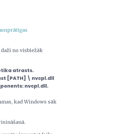
aunprātīgas
i daži no visbiežāk
tika atrasts.
st [PATH] \ nvcpl.dll
onents: nvcpl.dll.
rammas, kad Windows sāk
risināšanā.