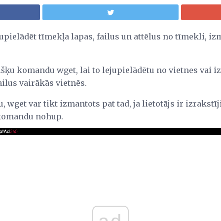
jupielādēt tīmekļa lapas, failus un attēlus no tīmekli, i
išķu komandu wget, lai to lejupielādētu no vietnes vai izv
ailus vairākās vietnēs.
wget var tikt izmantots pat tad, ja lietotājs ir izrakstīj
u komandu nohup.