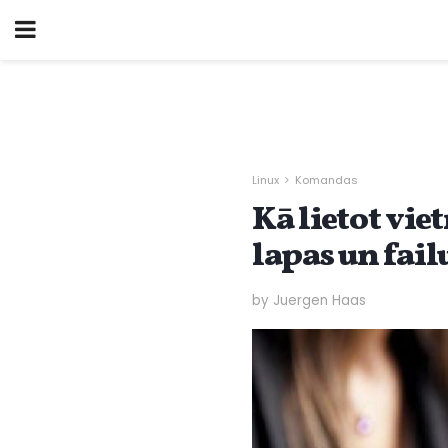
Linux
Komandas
Kā lietot vi
lapas un fail
by Juergen Haas