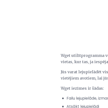
Wget utilītprogramma vē
vietas, kur tas, ja iespē
Jūs varat lejupielādēt vi
vietējiem avotiem, lai jū
Wget iezīmes ir šādas:
Failu lejupielāde, izm
Atsākt lejupielādi