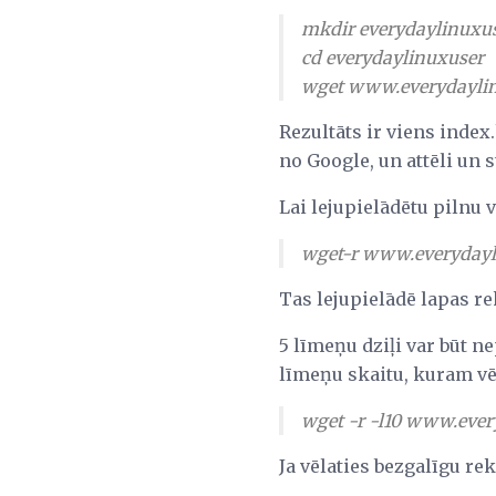
mkdir everydaylinuxu
cd everydaylinuxuser
wget www.everydayli
Rezultāts ir viens index.
no Google, un attēli un s
Lai lejupielādētu pilnu 
wget-r www.everydayl
Tas lejupielādē lapas re
5 līmeņu dziļi var būt ne
līmeņu skaitu, kuram vēl
wget -r -l10 www.eve
Ja vēlaties bezgalīgu re