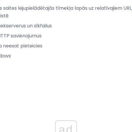
 saites lejupielādētajās tīmekļa lapās uz relatīvajiem URL,
istē
ekserverus un sīkfailus
HTTP savienojumus
ja neesat pieteicies
ndows
ad