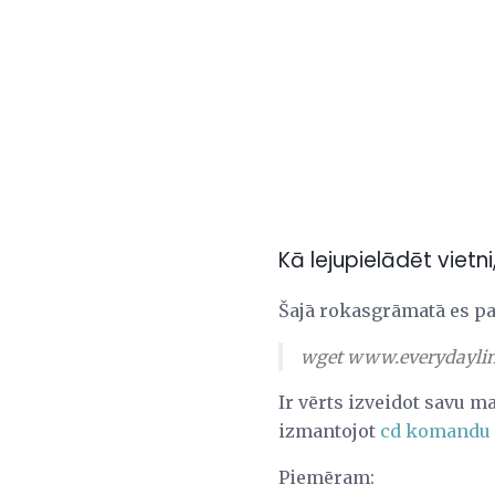
Kā lejupielādēt vietn
Šajā rokasgrāmatā es pa
wget www.everydayli
Ir vērts izveidot savu m
izmantojot
cd komandu
Piemēram: