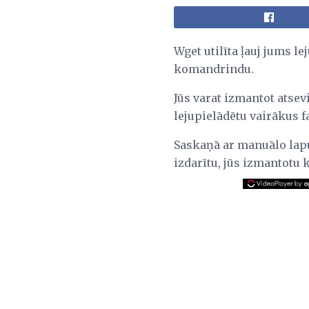
Wget utilīta ļauj jums le
komandrindu.
Jūs varat izmantot atsev
lejupielādētu vairākus f
Saskaņā ar manuālo lapu, 
izdarītu, jūs izmantot