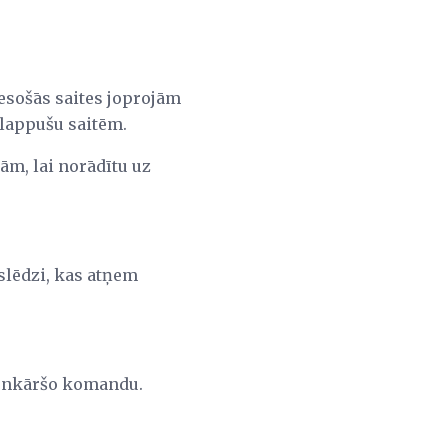
s esošās saites joprojām
 lappušu saitēm.
pām, lai norādītu uz
 slēdzi, kas atņem
vienkāršo komandu.