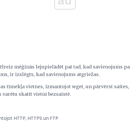
ad
lreiz mēģinās lejupielādēt pat tad, kad savienojums p
jams, ir izslēgts, kad savienojums atgriežas.
sas tīmekļa vietnes, izmantojot wget, un pārvērst saites,
s varētu skatīt vietni bezsaistē.
antojot HTTP, HTTPS un FTP