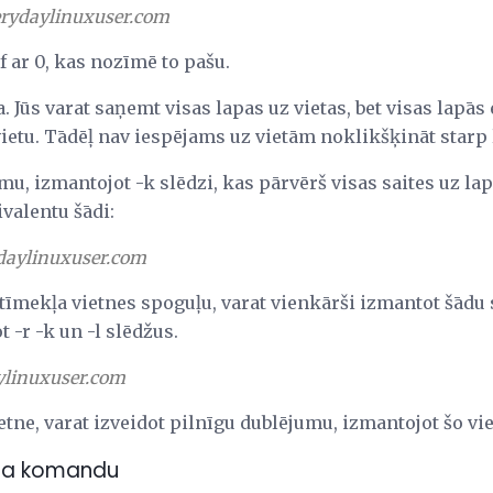
erydaylinuxuser.com
f ar 0, kas nozīmē to pašu.
a. Jūs varat saņemt visas lapas uz vietas, bet visas lapā
vietu. Tādēļ nav iespējams uz vietām noklikšķināt starp
ēmu, izmantojot -k slēdzi, kas pārvērš visas saites uz la
ivalentu šādi:
daylinuxuser.com
u tīmekļa vietnes spoguļu, varat vienkārši izmantot šādu
-r -k un -l slēdžus.
linuxuser.com
ietne, varat izveidot pilnīgu dublējumu, izmantojot šo 
ona komandu