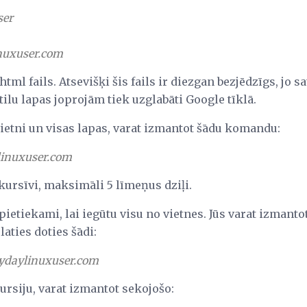
ser
nuxuser.com
html fails. Atsevišķi šis fails ir diezgan bezjēdzīgs, jo s
tilu lapas joprojām tiek uzglabāti Google tīklā.
vietni un visas lapas, varat izmantot šādu komandu:
inuxuser.com
kursīvi, maksimāli 5 līmeņus dziļi.
pietiekami, lai iegūtu visu no vietnes. Jūs varat izmantot -
aties doties šādi:
rydaylinuxuser.com
kursiju, varat izmantot sekojošo: