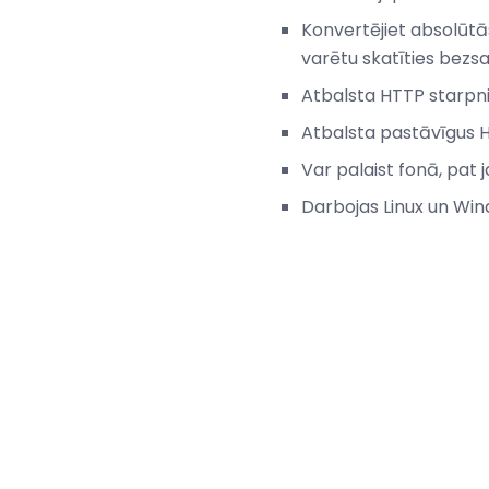
Konvertējiet absolūtās
varētu skatīties bezsa
Atbalsta HTTP starpni
Atbalsta pastāvīgus 
Var palaist fonā, pat 
Darbojas Linux un Wi