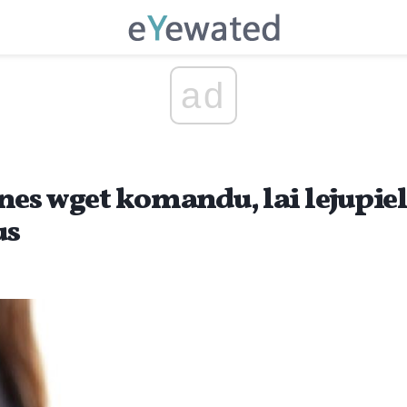
ad
etnes wget komandu, lai lejupi
us