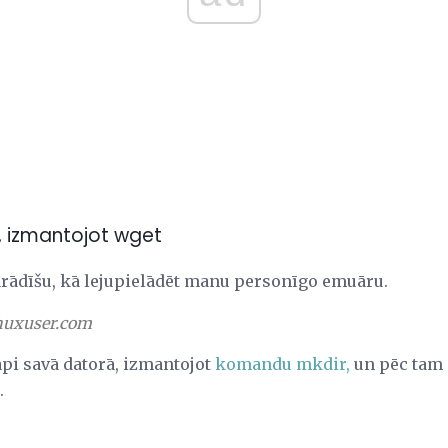
i, izmantojot wget
rādīšu, kā lejupielādēt manu personīgo emuāru.
nuxuser.com
api savā datorā, izmantojot
komandu mkdir,
un pēc tam 
.