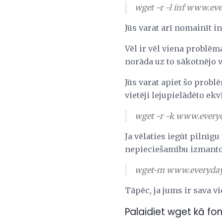
wget -r -l inf www.ev
Jūs varat arī nomainīt in
Vēl ir vēl viena problēm
norāda uz to sākotnējo 
Jūs varat apiet šo probl
vietēji lejupielādēto ekv
wget -r -k www.every
Ja vēlaties iegūt pilnīg
nepieciešamību izmantot 
wget-m www.everyday
Tāpēc, ja jums ir sava v
Palaidiet wget kā f