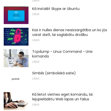
LINUX
Kā instalēt Skype ar Ubuntu
LINUX
Kas ir nulles dienas neaizsargātība un ko jūs
varat darīt, lai saglabātu drošību
LINUX
Tcpdump - Linux Command - Unix
komanda
LINUX
Simbils (simboliskā saite)
LINUX
Kā lietot vietnes wget komandu, lai
lejupielādētu Web lapas un failus
LINUX