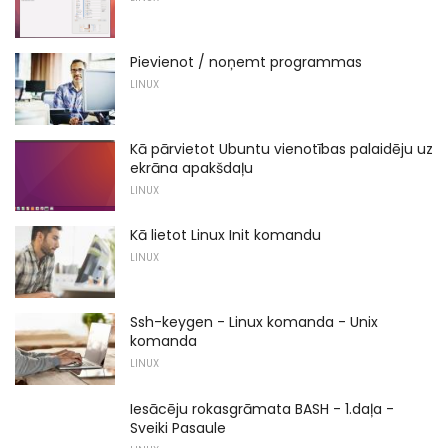
Pievienot / noņemt programmas
LINUX
Kā pārvietot Ubuntu vienotības palaidēju uz
ekrāna apakšdaļu
LINUX
Kā lietot Linux Init komandu
LINUX
Ssh-keygen - Linux komanda - Unix
komanda
LINUX
Iesācēju rokasgrāmata BASH - 1.daļa -
Sveiki Pasaule