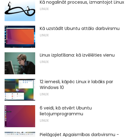
Kā nogalināt procesus, izmantojot Linux
LINUX
Kā uzstādīt Ubuntu attālo darbvirsmu
LINUX
Linux izplatīšana: kā izvēlēties vienu
LINUX
12 iemesli, kāpēc Linux ir labāks par
Windows 10
LINUX
6 veidi, kā atvērt Ubuntu
lietojumprogrammu
LINUX
Pielāgojiet Apgaismības darbvirsmu -