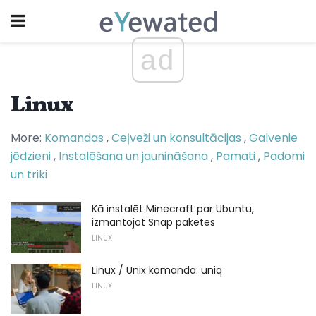
ad
Linux
More:
Komandas
,
Ceļveži un konsultācijas
,
Galvenie
jēdzieni
,
Instalēšana un jaunināšana
,
Pamati
,
Padomi
un triki
Kā instalēt Minecraft par Ubuntu,
izmantojot Snap paketes
LINUX
Linux / Unix komanda: uniq
LINUX