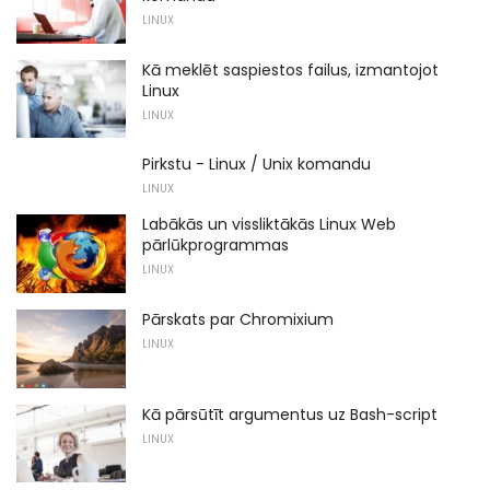
LINUX
Kā meklēt saspiestos failus, izmantojot
Linux
LINUX
Pirkstu - Linux / Unix komandu
LINUX
Labākās un vissliktākās Linux Web
pārlūkprogrammas
LINUX
Pārskats par Chromixium
LINUX
Kā pārsūtīt argumentus uz Bash-script
LINUX