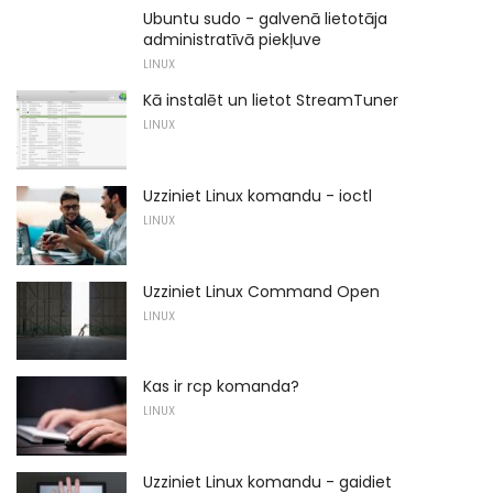
Ubuntu sudo - galvenā lietotāja
administratīvā piekļuve
LINUX
Kā instalēt un lietot StreamTuner
LINUX
Uzziniet Linux komandu - ioctl
LINUX
Uzziniet Linux Command Open
LINUX
Kas ir rcp komanda?
LINUX
Uzziniet Linux komandu - gaidiet