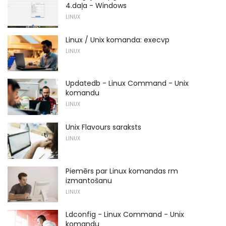
4.daļa - Windows
LINUX
Linux / Unix komanda: execvp
LINUX
Updatedb - Linux Command - Unix
komandu
LINUX
Unix Flavours saraksts
LINUX
Piemērs par Linux komandas rm
izmantošanu
LINUX
Ldconfig - Linux Command - Unix
komandu