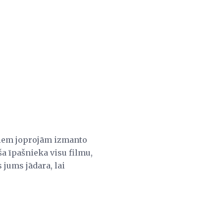
eļiem joprojām izmanto
oša īpašnieka visu filmu,
s jums jādara, lai