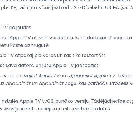
Apple TV, taču jums būs jāatrod USB-C kabelis USB-A (vai 
e TV no jaudas
ienot Apple TV ar Mac vai datoru, kurā darbojas iTunes, i
vietu kaste aizmugurē.
le TV atpakaļ pie varas un tas tiks restartēts
ist savā datorā un jūsu Apple TV jāatpazīst
i varianti:
Izejiet Apple TV
un
atjaunojiet Apple TV
. Izvēli
 uz
Atjaunināt un atjaunināt
pogu, kas parādās. Process va
 instalēs Apple TV tvOS jaunāko versiju. Tādējādi ierīce at
īs visus jūsu datu nesējus un citus sistēmas datus.