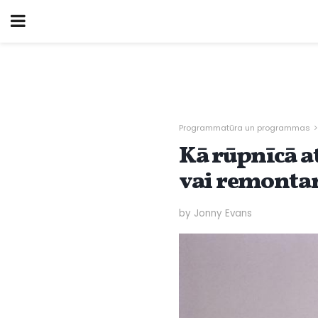
Programmatūra un programmas
Kā rūpnīcā a
vai remont
by Jonny Evans