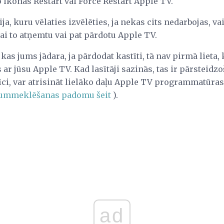
o ikonas Restart vai Force Restart Apple TV.
ja, kuru vēlaties izvēlēties, ja nekas cits nedarbojas, vai 
 lai to atņemtu vai pat pārdotu Apple TV.
, kas jums jādara, ja pārdodat kastīti, tā nav pirmā lieta
r jūsu Apple TV. Kad lasītāji sazinās, tas ir pārsteidzoš
rīci, var atrisināt lielāko daļu Apple TV programmatūra
jummeklēšanas padomu šeit
).
ad