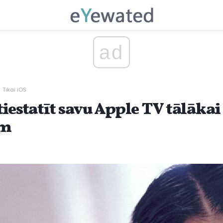
ad
Tikai iOS
tiestatīt savu Apple TV tālāka
am