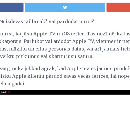
eizdevās jailbreak? Vai pārdodat ierīci?
irst, ka jūsu Apple TV ir iOS ierīce. Tas nozīmē, ka tas
kaņotājs. Pārlūkot vai atdodot Apple TV, vienmēr ir nep
as, mūziku un citus personas datus, vai arī jaunais lieto
 veiktu pirkumus vai skatītu jūsu saturu.
aug, nekā jebkad agrāk, kad Apple ievieš jaunus produk
isku Apple klientu pārdod savas vecās ierīces, lai nop
a iegādei.