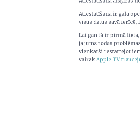
Atiestatīšana atšķiras n
Atiestatīšana ir gala opci
visus datus savā ierīcē,
Lai gan tā ir pirmā lieta
ja jums rodas problēmas a
vienkārši restartējot ie
vairāk
Apple TV traucē