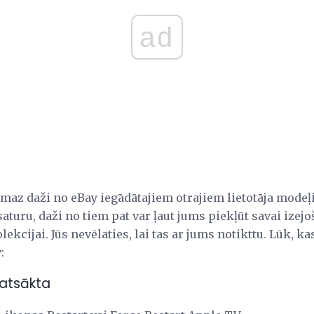
ad
ismaz daži no eBay iegādātajiem otrajiem lietotāja mod
saturu, daži no tiem pat var ļaut jums piekļūt savai izej
ekcijai. Jūs nevēlaties, lai tas ar jums notikttu. Lūk, ka
:
 atsākta