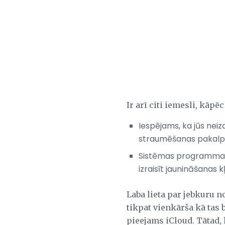
Ir arī citi iemesli, kāpēc
Iespējams, ka jūs neizd
straumēšanas pakalpo
Sistēmas programmatūr
izraisīt jaunināšanas k
Laba lieta par jebkuru no
tikpat vienkārša kā tas 
pieejams iCloud. Tātad, k