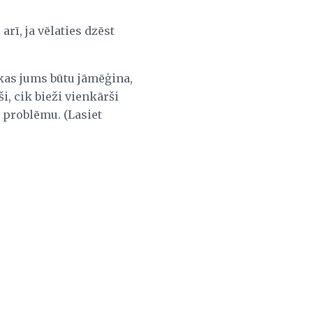
arī, ja vēlaties dzēst
, kas jums būtu jāmēģina,
i, cik bieži vienkārši
s problēmu. (Lasiet