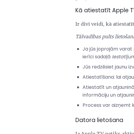
Kā atiestatīt Apple 
Ir divi veidi, kā atiestat
Tālvadības pults lietošan
Ja jūs joprojām varat 
ierīci sadaļā
Iestatīju
Jūs redzēsiet jaunu iz
Atiestatīšana: lai atj
Atiestatīt un atjaunin
informāciju un atjaunin
Process var aizņemt kā
Datora lietošana
Ja Apple TV netiks aktiv