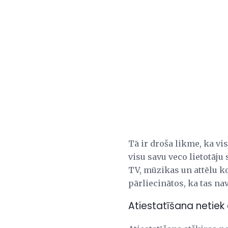
Tā ir droša likme, ka v
visu savu veco lietotāju 
TV, mūzikas un attēlu kol
pārliecinātos, ka tas nav
Atiestatīšana netiek