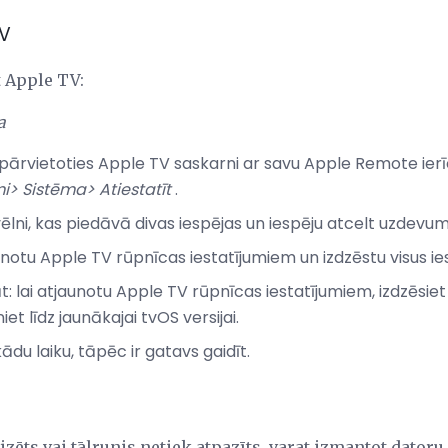
TV
īt Apple TV:
a
pārvietoties Apple TV saskarni ar savu Apple Remote ierīci
mi> Sistēma> Atiestatīt
.
vēlni, kas piedāvā divas iespējas un iespēju atcelt uzdevum
aunotu Apple TV rūpnīcas iestatījumiem un izdzēstu visus ie
āt: lai atjaunotu Apple TV rūpnīcas iestatījumiem, izdzēsiet
iet līdz jaunākajai tvOS versijai.
du laiku, tāpēc ir gatavs gaidīt.
izēts vai tālrunis netiek atpazīts, varat izmantot datoru