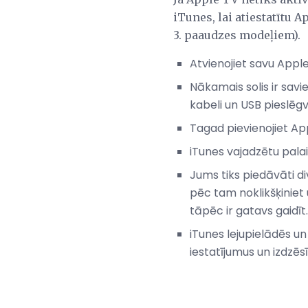
iTunes, lai atiestatītu 
3. paaudzes modeļiem).
Atvienojiet savu Appl
Nākamais solis ir sav
kabeli un USB pieslēg
Tagad pievienojiet App
iTunes vajadzētu pala
Jums tiks piedāvāti div
pēc tam noklikšķiniet
tāpēc ir gatavs gaidīt.
iTunes lejupielādēs un
iestatījumus un izdzēs