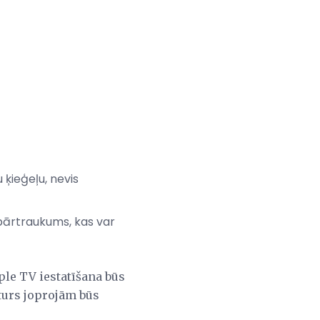
 ķieģeļu, nevis
 pārtraukums, kas var
pple TV iestatīšana būs
aturs joprojām būs