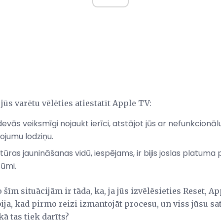
 jūs varētu vēlēties atiestatīt Apple TV:
evās veiksmīgi nojaukt ierīci, atstājot jūs ar nefunkcionālu
jumu lodziņu.
as jaunināšanas vidū, iespējams, ir bijis joslas platuma
ļūmi.
 šīm situācijām ir tāda, ka, ja jūs izvēlēsieties Reset, A
bija, kad pirmo reizi izmantojāt procesu, un viss jūsu s
ā tas tiek darīts?