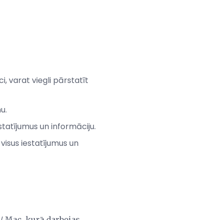
, varat viegli pārstatīt
u.
statījumus un informāciju.
 visus iestatījumus un
 / Mac, kurā darbojas