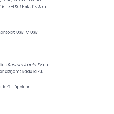
Micro -USB kabelis 2. un
zmantojot USB-C USB-
eties
Restore Apple TV
un
r aizņemt kādu laiku,
griezīs rūpnīcas