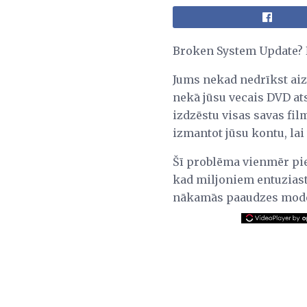
Broken System Update? N
Jums nekad nedrīkst aizm
nekā jūsu vecais DVD ats
izdzēstu visas savas film
izmantot jūsu kontu, lai
Šī problēma vienmēr pie
kad miljoniem entuziast
nākamās paaudzes modeļ