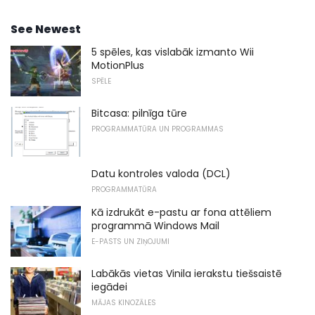
See Newest
5 spēles, kas vislabāk izmanto Wii
MotionPlus
SPĒLE
Bitcasa: pilnīga tūre
PROGRAMMATŪRA UN PROGRAMMAS
Datu kontroles valoda (DCL)
PROGRAMMATŪRA
Kā izdrukāt e-pastu ar fona attēliem
programmā Windows Mail
E-PASTS UN ZIŅOJUMI
Labākās vietas Vinila ierakstu tiešsaistē
iegādei
MĀJAS KINOZĀLES