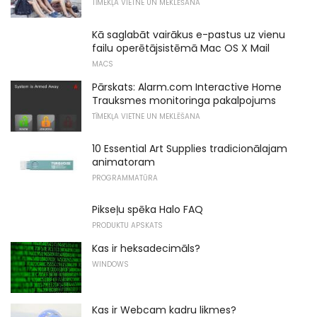
TĪMEKĻA VIETNE UN MEKLĒŠANA
Kā saglabāt vairākus e-pastus uz vienu
failu operētājsistēmā Mac OS X Mail
MACS
Pārskats: Alarm.com Interactive Home
Trauksmes monitoringa pakalpojums
TĪMEKĻA VIETNE UN MEKLĒŠANA
10 Essential Art Supplies tradicionālajam
animatoram
PROGRAMMATŪRA
Pikseļu spēka Halo FAQ
PRODUKTU APSKATS
Kas ir heksadecimāls?
WINDOWS
Kas ir Webcam kadru likmes?