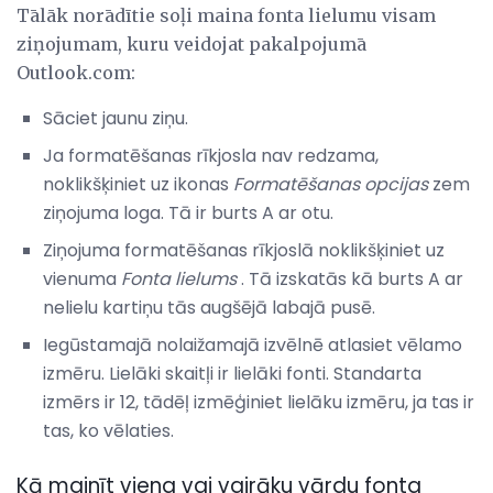
Tālāk norādītie soļi maina fonta lielumu visam
ziņojumam, kuru veidojat pakalpojumā
Outlook.com:
Sāciet jaunu ziņu.
Ja formatēšanas rīkjosla nav redzama,
noklikšķiniet uz ikonas
Formatēšanas opcijas
zem
ziņojuma loga. Tā ir burts A ar otu.
Ziņojuma formatēšanas rīkjoslā noklikšķiniet uz
vienuma
Fonta lielums
. Tā izskatās kā burts A ar
nelielu kartiņu tās augšējā labajā pusē.
Iegūstamajā nolaižamajā izvēlnē atlasiet vēlamo
izmēru. Lielāki skaitļi ir lielāki fonti. Standarta
izmērs ir 12, tādēļ izmēģiniet lielāku izmēru, ja tas ir
tas, ko vēlaties.
Kā mainīt viena vai vairāku vārdu fonta