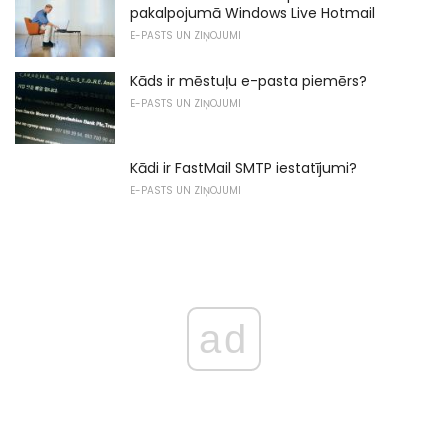
pakalpojumā Windows Live Hotmail
E-PASTS UN ZIŅOJUMI
Kāds ir mēstuļu e-pasta piemērs?
E-PASTS UN ZIŅOJUMI
Kādi ir FastMail SMTP iestatījumi?
E-PASTS UN ZIŅOJUMI
ad