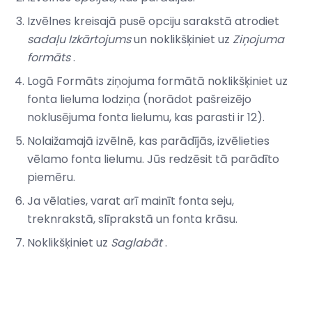
Izvēlnes kreisajā pusē opciju sarakstā atrodiet
sadaļu Izkārtojums
un noklikšķiniet uz
Ziņojuma
formāts
.
Logā Formāts ziņojuma formātā noklikšķiniet uz
fonta lieluma lodziņa (norādot pašreizējo
noklusējuma fonta lielumu, kas parasti ir 12).
Nolaižamajā izvēlnē, kas parādījās, izvēlieties
vēlamo fonta lielumu. Jūs redzēsit tā parādīto
piemēru.
Ja vēlaties, varat arī mainīt fonta seju,
treknrakstā, slīprakstā un fonta krāsu.
Noklikšķiniet uz
Saglabāt
.