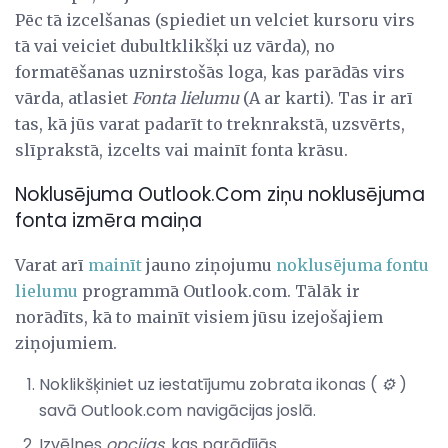
Pēc tā izcelšanas (spiediet un velciet kursoru virs
tā vai veiciet dubultklikšķi uz vārda), no
formatēšanas uznirstošās loga, kas parādās virs
vārda, atlasiet
Fonta lielumu
(A ar karti). Tas ir arī
tas, kā jūs varat padarīt to treknrakstā, uzsvērts,
slīprakstā, izcelts vai mainīt fonta krāsu.
Noklusējuma Outlook.Com ziņu noklusējuma
fonta izmēra maiņa
Varat arī
mainīt
jauno ziņojumu
noklusējuma fontu
lielumu
programmā Outlook.com. Tālāk ir
norādīts, kā to mainīt visiem jūsu izejošajiem
ziņojumiem.
Noklikšķiniet uz iestatījumu zobrata ikonas (
⚙
)
savā Outlook.com navigācijas joslā.
Izvēlnes
opcijas,
kas parādījās.