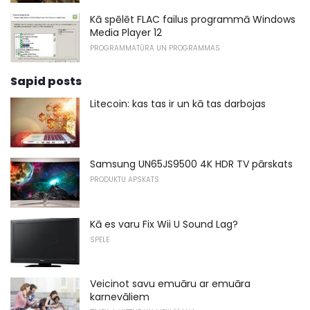
Kā spēlēt FLAC failus programmā Windows
Media Player 12
PROGRAMMATŪRA UN PROGRAMMAS
Sapid posts
Litecoin: kas tas ir un kā tas darbojas
Samsung UN65JS9500 4K HDR TV pārskats
PRODUKTU APSKATS
Kā es varu Fix Wii U Sound Lag?
SPĒLE
Veicinot savu emuāru ar emuāra
karnevāliem