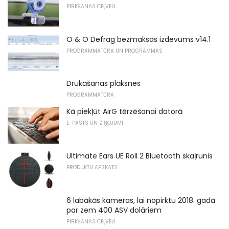
PIRKŠANAS CEĻVEŽI
O & O Defrag bezmaksas izdevums v14.1
PROGRAMMATŪRA UN PROGRAMMAS
Drukāšanas plāksnes
PROGRAMMATŪRA
Kā piekļūt AirG tērzēšanai datorā
E-PASTS UN ZIŅOJUMI
Ultimate Ears UE Roll 2 Bluetooth skaļrunis
PRODUKTU APSKATS
6 labākās kameras, lai nopirktu 2018. gadā
par zem 400 ASV dolāriem
PIRKŠANAS CEĻVEŽI