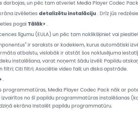
as darbojas, un pēc tam atveriet Media Player Codec Pack i
krāna izvēlieties
detalizētu instalāciju
. Drīz jūs redzēsie
rieties pogai
Tālāk>
.
 licences līgumu (EULA) un pēc tam noklikšķiniet vai piesiti
ponentus" ir saraksts ar kodekiem, kurus automātiski izvē
māta atbalstu, vislabāk ir atstāt šos noklusējuma iestatī
odeku instalēšana, varat noņemt šādu izvēli: Papildu atsk
n filtri; Citi filtri; Asociētie video faili; un diska apstrāde.
>
.
s programmatūras, Media Player Codec Pack nāk ar pote
zvairītos no šī papildu programmatūras instalēšanas (kas p
dziņā ekrāna Instalēt papildu programmatūru.