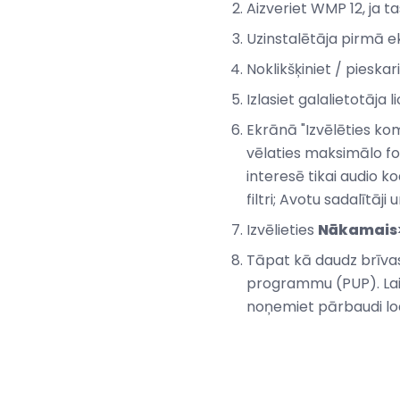
Aizveriet WMP 12, ja t
Uzinstalētāja pirmā e
Noklikšķiniet / pieska
Izlasiet galalietotāja
Ekrānā "Izvēlēties kom
vēlaties maksimālo for
interesē tikai audio k
filtri; Avotu sadalītāji u
Izvēlieties
Nākamais
Tāpat kā daudz brīva
programmu (PUP). Lai i
noņemiet pārbaudi lo