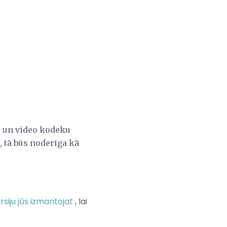
o un video kodeku
, tā būs noderīga kā
siju jūs izmantojat
, lai