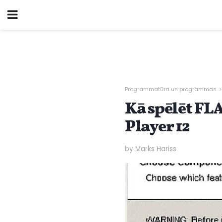
Programmatūra un programmas
Kā spēlēt F
Player 12
by Marks Hariss