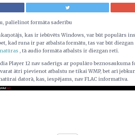
, palielinot formāta saderību
skaņotājs, kas ir iebūvēts Windows, var būt populārs in
t, kad runa ir par atbalsta formātu, tas var būt diezgan 
matūras
, tā audio formāta atbalsts ir diezgan reti.
ia Player 12 nav saderīgs ar populāro beznosaukuma 
varat ātri pievienot atbalstu ne tikai WMP, bet arī jebku
ūrai datorā, kas, iespējams, nav FLAC informatīva.