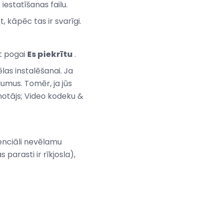
estatīšanas failu.
t, kāpēc tas ir svarīgi.
et pogai
Es piekrītu
.
las instalēšanai. Ja
jumus. Tomēr, ja jūs
aņotājs; Video kodeku &
nciāli nevēlamu
arasti ir rīkjosla),