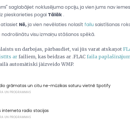
umi" saglabājiet noklusējuma opciju, ja vien jums nav ieme
eiz pieskarieties pogai
Tālāk
.
 atlasiet
Nē,
ja vien nevēlaties nolasīt
failu
saistīšanas ro
i nodrošinātu visu izmaiņu stāšanos spēkā.
aists un darbojas, pārbaudiet, vai jūs varat atskaņot
FL
istīts ar
failiem, kas beidzas ar .FLAC
faila paplašināju
failā automātiski jāizveido WMP.
dio grāmatas un citu ne-mūzikas saturu vietnē Spotify
RA UN PROGRAMMAS
s interneta radio stacijas
RA UN PROGRAMMAS