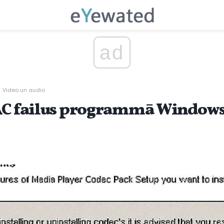
ad
Video un audio
LAC failus programmā Window