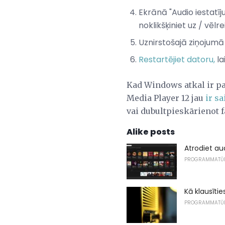
Ekrānā "Audio iestatīj
noklikšķiniet uz / vēlr
Uznirstošajā ziņojumā
Restartējiet datoru,
la
Kad Windows atkal ir pal
Media Player 12 jau
ir sa
vai dubultpieskārienot 
Alike posts
Atrodiet au
PROGRAMMATŪ
Kā klausītie
PROGRAMMATŪ