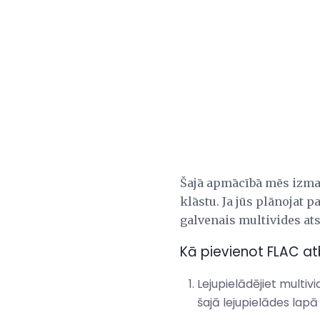
Šajā apmācībā mēs izma
klāstu. Ja jūs plānojat 
galvenais multivides at
Kā pievienot FLAC at
Lejupielādējiet multiv
šajā lejupielādes lapā 