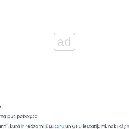
ad
>
.
rta būs pabeigta.
umi", kurā ir redzami jūsu
CPU
un GPU iestatījumi, noklikšķin