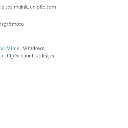
sla tos mainīt, un pēc tam
kasgrāmatu.
AC failus
. Windows
mu
, tāpēc dubultklikšķis