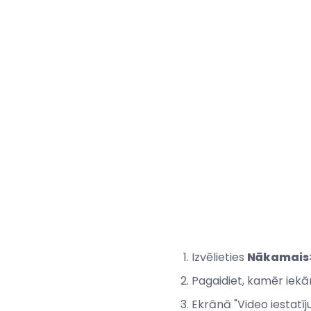
Izvēlieties
Nākamais
Pagaidiet, kamēr iekā
Ekrānā "Video iestatīj