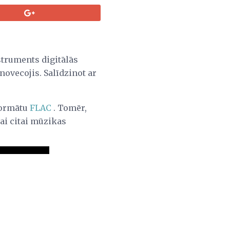
struments digitālās
novecojis. Salīdzinot ar
formātu
FLAC
. Tomēr,
rai citai mūzikas