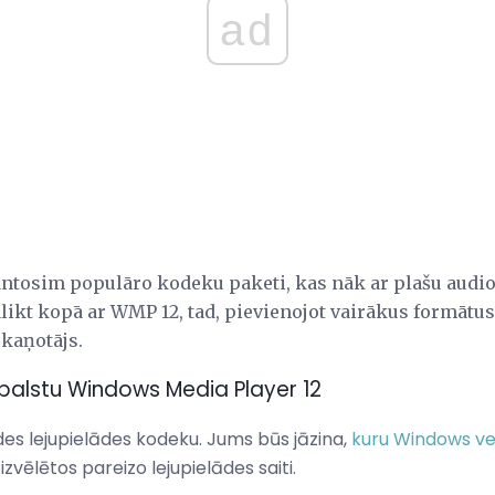
ad
ntosim populāro kodeku paketi, kas nāk ar plašu audi
palikt kopā ar WMP 12, tad, pievienojot vairākus formātus
skaņotājs.
balstu Windows Media Player 12
ides lejupielādes kodeku. Jums būs jāzina,
kuru Windows ver
izvēlētos pareizo lejupielādes saiti.