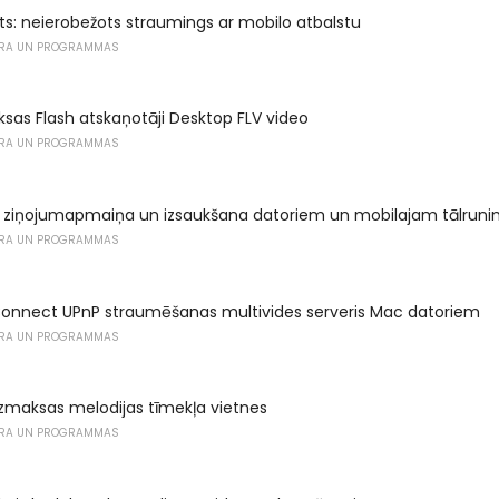
: neierobežots straumings ar mobilo atbalstu
RA UN PROGRAMMAS
as Flash atskaņotāji Desktop FLV video
RA UN PROGRAMMAS
eo ziņojumapmaiņa un izsaukšana datoriem un mobilajam tālrun
RA UN PROGRAMMAS
Connect UPnP straumēšanas multivides serveris Mac datoriem
RA UN PROGRAMMAS
zmaksas melodijas tīmekļa vietnes
RA UN PROGRAMMAS