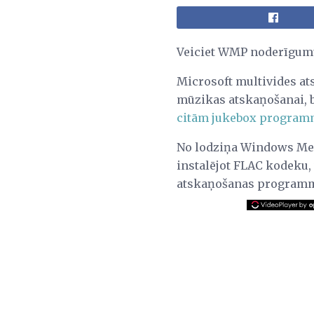
Veiciet WMP noderīgumu
Microsoft multivides at
mūzikas atskaņošanai, be
citām jukebox program
No lodziņa Windows Med
instalējot FLAC kodeku, 
atskaņošanas programmat