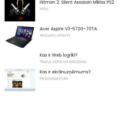
Hitman 2: Silent Assassin Mīklas PS2
SPĒLE
Acer Aspire V3-572G-70TA
PRODUKTU APSKATS
Kas ir Web logrīki?
TĪMEKĻA VIETNE UN MEKLĒŠANA
Kas ir ekrānuzņēmums?
PROGRAMMATŪRA