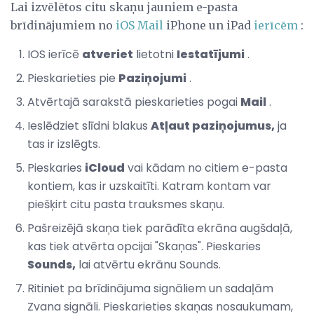
Lai izvēlētos citu skaņu jauniem e-pasta
brīdinājumiem no
iOS Mail
iPhone un iPad
ierīcēm
:
IOS ierīcē
atveriet
lietotni
Iestatījumi
.
Pieskarieties pie
Paziņojumi
.
Atvērtajā sarakstā pieskarieties pogai
Mail
.
Ieslēdziet slīdni blakus
Atļaut paziņojumus,
ja
tas ir izslēgts.
Pieskaries
iCloud
vai kādam no citiem e-pasta
kontiem, kas ir uzskaitīti. Katram kontam var
piešķirt citu pasta trauksmes skaņu.
Pašreizējā skaņa tiek parādīta ekrāna augšdaļā,
kas tiek atvērta opcijai "Skaņas". Pieskaries
Sounds,
lai atvērtu ekrānu Sounds.
Ritiniet pa brīdinājuma signāliem un sadaļām
Zvana signāli. Pieskarieties skaņas nosaukumam,