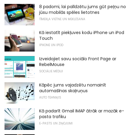
8 padomi, lai palīdzētu jums gūt peļņu no
jūsu mobilās spēles lietotnes
TĪMEKĻA VIETNE UN MEKLĒŠANA
Kā iestatīt piekļuves kodu iPhone un iPod
Touch
IPHONE UN IPOD
Izveidojiet savu sociālo Front Page ar
RebelMouse
SOCIĀLIE MĒDIJI
Kāpēc jums vajadzētu nomainīt
automašīnas skaļruņus
AUTO TEHNIĶIS
Kā padarīt Gmail IMAP ātrāk ar mazāk e-
pasta trafiku
E-PASTS UN ZIŅOJUMI