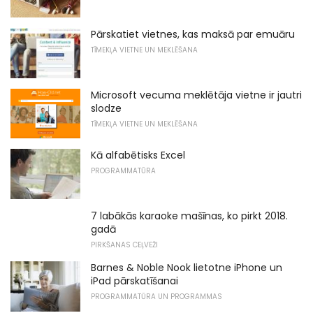
Pārskatiet vietnes, kas maksā par emuāru
TĪMEKĻA VIETNE UN MEKLĒŠANA
Microsoft vecuma meklētāja vietne ir jautri
slodze
TĪMEKĻA VIETNE UN MEKLĒŠANA
Kā alfabētisks Excel
PROGRAMMATŪRA
7 labākās karaoke mašīnas, ko pirkt 2018.
gadā
PIRKŠANAS CEĻVEŽI
Barnes & Noble Nook lietotne iPhone un
iPad pārskatīšanai
PROGRAMMATŪRA UN PROGRAMMAS