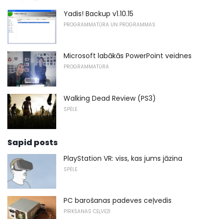
Yadis! Backup v1.10.15
PROGRAMMATŪRA UN PROGRAMMAS
Microsoft labākās PowerPoint veidnes
PROGRAMMATŪRA
Walking Dead Review (PS3)
SPĒLE
Sapid posts
PlayStation VR: viss, kas jums jāzina
SPĒLE
PC barošanas padeves ceļvedis
PIRKŠANAS CEĻVEŽI