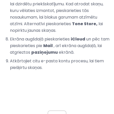
lai dzirdētu priekšskatījumu. Kad atrodat skaņu,
kuru vēlaties izmantot, pieskarieties tās
nosaukumam, lai blakus garumam atzīmētu
atzīmi. Alternatīvi pieskarieties
Tone Store,
lai
nopirktu jaunas skaņas.
Ekrāna augšdaļā pieskarieties
iCloud
un pēc tam
pieskarieties pie
Mail
, arī ekrāna augšdaļā, lai
atgrieztos
paziņojumu
ekrānā.
Atkārtojiet citu e-pasta kontu procesu, lai tiem
piešķirtu skaņas.