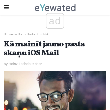
ad
IPhone un iPod
Padomi un triki
Kā mainīt jauno pasta
skaņu iOS Mail
by Heinz Tschabitscher