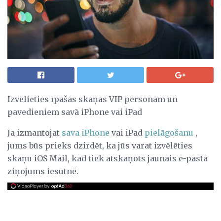
Izvēlieties īpašas skaņas VIP personām un
pavedieniem savā iPhone vai iPad
Ja izmantojat
sava iPhone
vai iPad
pielāgošanu
,
jums būs prieks dzirdēt, ka jūs varat izvēlēties
skaņu iOS Mail, kad tiek atskaņots jaunais e-pasta
ziņojums iesūtnē.