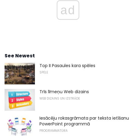
ad
See Newest
Top II Pasaules kara spēles
SPĒLE
Trīs līmeņu Web dizains
WEB DIZAINS UN IZSTRĀDE
Iesācēju rokasgrāmata par teksta ietīšanu
PowerPoint programmā
PROGRAMMATŪRA