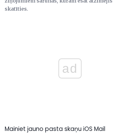
ziņojumiem sarunās, kurām esat atzīmējis
skatīties.
ad
Mainiet jauno pasta skaņu iOS Mail