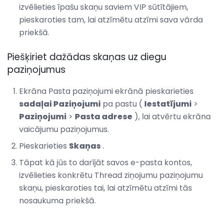
izvēlieties īpašu skaņu saviem VIP sūtītājiem,
pieskaroties tam, lai atzīmētu atzīmi sava vārda
priekšā.
Piešķiriet dažādas skaņas uz diegu
paziņojumus
Ekrāna Pasta paziņojumi ekrānā pieskarieties
sadaļai Paziņojumi
pa pastu (
Iestatījumi
>
Paziņojumi
>
Pasta adrese
), lai atvērtu ekrāna
vaicājumu paziņojumus.
Pieskarieties
Skaņas
.
Tāpat kā jūs to darījāt savos e-pasta kontos,
izvēlieties konkrētu Thread ziņojumu paziņojumu
skaņu, pieskaroties tai, lai atzīmētu atzīmi tās
nosaukuma priekšā.