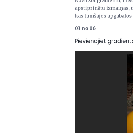
Novirzot gradientu, mēs 
apstiprinātu izmaiņas, 
kas tumšajos apgabalos 
03 no 06
Pievienojiet gradien