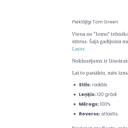
Pieklājīgi Tom Green
Viena no "lomo" tehnikas
stūrus. Šajā gadījumā mē
Layer.
Noklusējums ir lineārais
Lai to panāktu, mēs izm
Stils:
radiāls
Leņķis:
120 grādi
Mērogs:
100%
Reverss:
atlasīts.