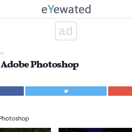
ad
ins
z Adobe Photoshop
 Photoshop