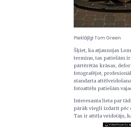
Pieklājīgi Tom Green
Šķiet, ka atjaunojas Lom
terminu, tas patiešām ir 
pārtērētās krāsas, defor
fotografējot, profesionā
standarta attēlveidošan
fotoattēlu patiešām vaja
Interesanta lieta par t
pārāk viegli izdarīt pēc 
Tas ir attēla veidotājs, 