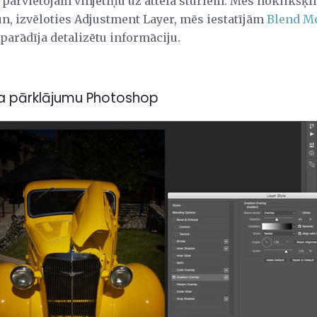
pārvietojām vinjetiņu uz attēla stūriem. Mēs noklikšķin
un, izvēloties Adjustment Layer, mēs iestatījām
Blend M
parādīja detalizētu informāciju.
ta pārklājumu Photoshop