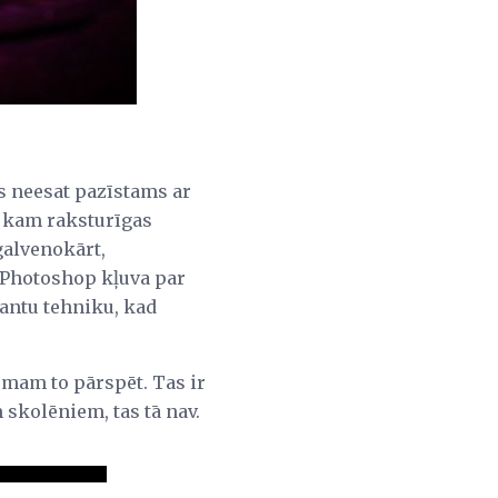
ūs neesat pazīstams ar
i, kam raksturīgas
 galvenokārt,
ad Photoshop kļuva par
santu tehniku, kad
umam to pārspēt. Tas ir
m skolēniem, tas tā nav.