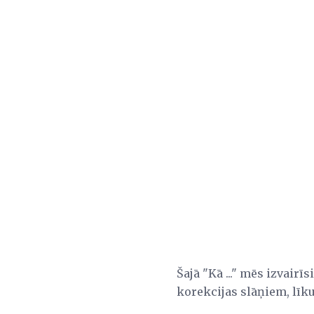
Šajā "Kā ..." mēs izvair
korekcijas slāņiem, lī