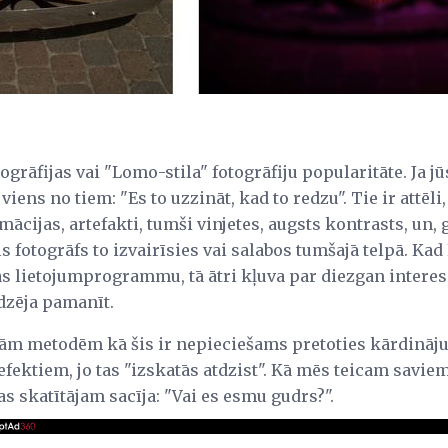
ogrāfijas vai "Lomo-stila" fotogrāfiju popularitāte. Ja j
viens no tiem: "Es to uzzināt, kad to redzu". Tie ir attēl
mācijas, artefakti, tumši vinjetes, augsts kontrasts, un,
ls fotogrāfs to izvairīsies vai salabos tumšajā telpā. K
as lietojumprogrammu, tā ātri kļuva par diezgan intere
dzēja pamanīt.
ādām metodēm kā šis ir nepieciešams pretoties kārdināj
efektiem, jo ​​tas "izskatās atdzist". Kā mēs teicam savie
kas skatītājam sacīja: "Vai es esmu gudrs?".