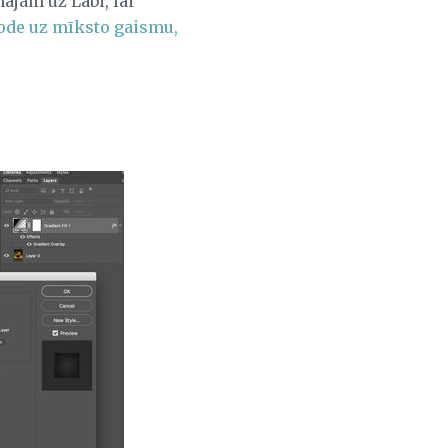
ājām uz Labi, lai
ode uz mīksto gaismu,