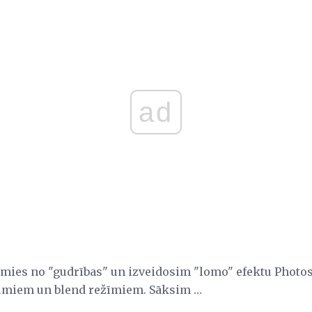
ad
īsimies no "gudrības" un izveidosim "lomo" efektu Photos
kumiem un blend režīmiem. Sāksim …