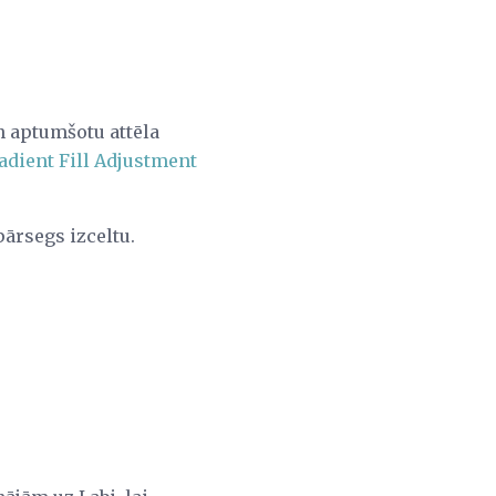
n aptumšotu attēla
adient Fill Adjustment
pārsegs izceltu.