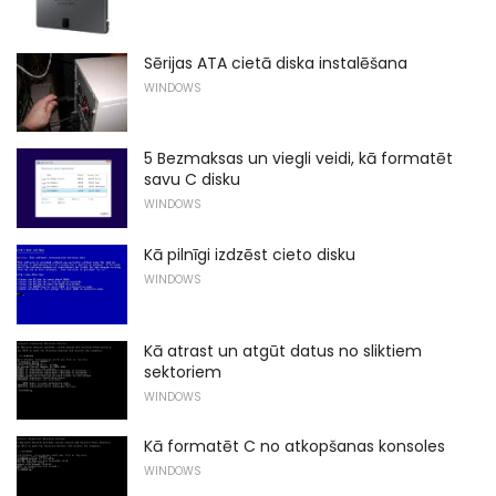
Sērijas ATA cietā diska instalēšana
WINDOWS
5 Bezmaksas un viegli veidi, kā formatēt
savu C disku
WINDOWS
Kā pilnīgi izdzēst cieto disku
WINDOWS
Kā atrast un atgūt datus no sliktiem
sektoriem
WINDOWS
Kā formatēt C no atkopšanas konsoles
WINDOWS