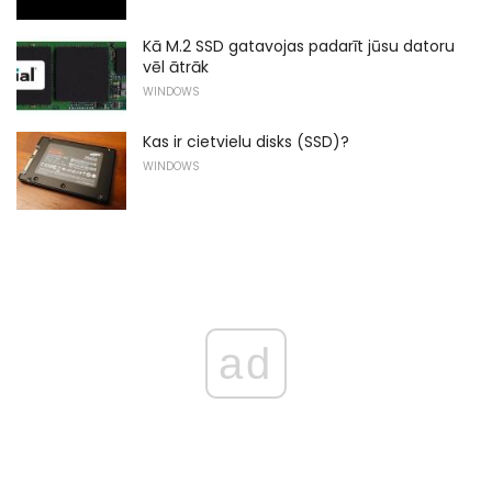
Kā M.2 SSD gatavojas padarīt jūsu datoru
vēl ātrāk
WINDOWS
Kas ir cietvielu disks (SSD)?
WINDOWS
ad