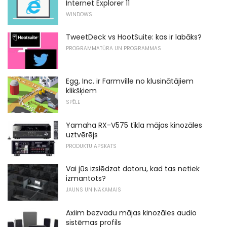
Internet Explorer 11
WINDOWS
TweetDeck vs HootSuite: kas ir labāks?
PROGRAMMATŪRA UN PROGRAMMAS
Egg, Inc. ir Farmville no klusinātājiem
klikšķiem
SPĒLE
Yamaha RX-V575 tīkla mājas kinozāles
uztvērējs
PRODUKTU APSKATS
Vai jūs izslēdzat datoru, kad tas netiek
izmantots?
JAUNS UN NĀKAMAIS
Axiim bezvadu mājas kinozāles audio
sistēmas profils