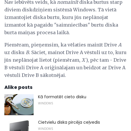
Nav iebūvēts veids, kā
nomainīt
diska burtus starp
diviem diskdziņiem sistēmā Windows. Tā vietā
izmantojiet diska burtu, kuru jūs neplānojat
izmantot kā pagaidu "saimniecības" burtu diska
burta maiņas procesa laikā.
Piemēram, pieņemsim, ka vēlaties mainīt Drive
A
uz disku
B.
Sāciet, mainot Drive A vēstuli uz to, kuru
jūs neplānojat lietot (piemēram,
X
), pēc tam - Drive
B vēstuli Drive A oriģinālajam un beidzot ar Drive A
vēstuli Drive B sākotnējai.
Alike posts
Kā formatēt cieto disku
WINDOWS
Cietvielu diska pircēja ceļvedis
WINDOWS