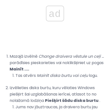
ad
Mazajā izvēlnē
Change draivera vēstule un ceļi ...
parādīsies pieskarieties vai noklikšķiniet uz pogas
Mainīt ....
Tas atvērs
Mainīt diska burtu vai ceļu
logu.
Izvēlieties diska burtu, kuru vēlaties Windows
piešķirt šai uzglabāšanas ierīcei, atlasot to no
nolaižamā lodziņa
Piešķirt šādu diska burtu
.
Jums nav jāuztraucas, ja draivera burtu jau