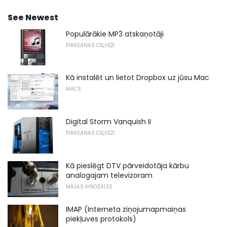
See Newest
Populārākie MP3 atskaņotāji
PIRKŠANAS CEĻVEŽI
Kā instalēt un lietot Dropbox uz jūsu Mac
MACS
Digital Storm Vanquish II
PIRKŠANAS CEĻVEŽI
Kā pieslēgt DTV pārveidotāja kārbu
analogajam televizoram
MĀJAS KINOZĀLES
IMAP (Interneta ziņojumapmaiņas
piekļuves protokols)