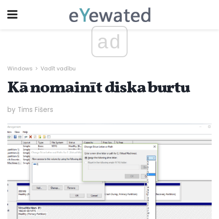
ad
Windows
Vadīt vadību
Kā nomainīt diska burtu
by Tims Fišers