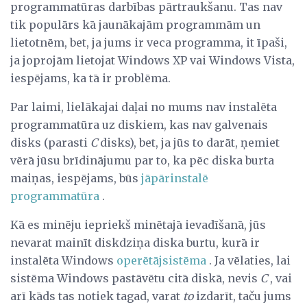
programmatūras darbības pārtraukšanu. Tas nav
tik populārs kā jaunākajām programmām un
lietotnēm, bet, ja jums ir veca programma, it īpaši,
ja joprojām lietojat Windows XP vai Windows Vista,
iespējams, ka tā ir problēma.
Par laimi, lielākajai daļai no mums nav instalēta
programmatūra uz diskiem, kas nav galvenais
disks (parasti
C
disks), bet, ja jūs to darāt, ņemiet
vērā jūsu brīdinājumu par to, ka pēc diska burta
maiņas, iespējams, būs
jāpārinstalē
programmatūra
.
Kā es minēju iepriekš minētajā ievadīšanā, jūs
nevarat mainīt diskdziņa diska burtu, kurā ir
instalēta Windows
operētājsistēma
. Ja vēlaties, lai
sistēma Windows pastāvētu citā diskā, nevis
C
, vai
arī kāds tas notiek tagad, varat
to
izdarīt, taču jums