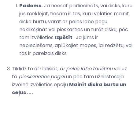
Padoms.
Ja neesat pārliecināts, vai disks, kuru
jūs meklējat, tiešām ir tas, kuru vēlaties mainīt
diska burtu, varat ar peles labo pogu
noklikšķināt vai pieskarties un turēt disku, pēc
tam izvēlieties
Izpētīt
. Ja jums ir
nepieciešams, aplūkojiet mapes, lai redzētu, vai
tas ir pareizais disks.
Tiklīdz to atradīsiet,
ar peles labo taustiņu
vai uz
tā
pieskarieties pogai
un pēc tam uznirstošajā
izvēlnē izvēlieties opciju
Mainīt diska burtu un
ceļus ....