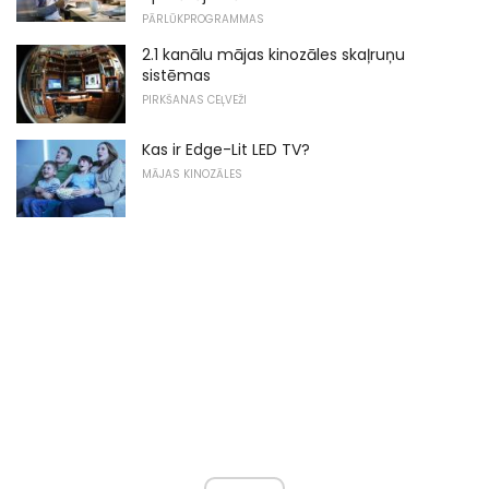
PĀRLŪKPROGRAMMAS
2.1 kanālu mājas kinozāles skaļruņu
sistēmas
PIRKŠANAS CEĻVEŽI
Kas ir Edge-Lit LED TV?
MĀJAS KINOZĀLES