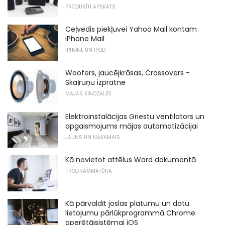
PRODUKTU APSKATS
Ceļvedis piekļuvei Yahoo Mail kontam
iPhone Mail
IPHONE UN IPOD
Woofers, jaucējkrāsas, Crossovers -
Skaļruņu izpratne
MĀJAS KINOZĀLES
Elektroinstalācijas Griestu ventilators un
apgaismojums mājas automatizācijai
JAUNS UN NĀKAMAIS
Kā novietot attēlus Word dokumentā
PROGRAMMATŪRA
Kā pārvaldīt joslas platumu un datu
lietojumu pārlūkprogrammā Chrome
operētājsistēmai iOS