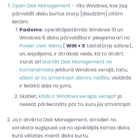
Open Disk Management
- rīks Windows, kas ļauj
pārvaldīt disku burtus starp [daudzām] citām
lietām.
Padoms:
operētājsistēmās Windows 10 un
Windows 8 diska pārvaldība ir pieejama arī no
Power User Menu
(
WIN + X
tastatūras saīsne),
un, iespējams, ir ātrākais veids, kā to atvērt.
Varat arī
startēt Disk Management no
komandrindas
jebkurā Windows versijā, taču,
sākot ar to, izmantojot datoru vadību,
vislabāk
ir lielākā daļa no jums.
Skatiet,
kāda ir Windows versijas versija?
ja
neesat pārliecināts par to, kuru jūs izmantojat.
Ja ir atvērta Disk Management, atrodiet no
saraksta augšpusē vai no apakšējās kartes diska,
kurā vēlaties mainīt diska burtu.