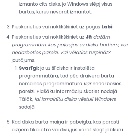
izmanto cits disks, jo Windows slēpj visus
burtus, kurus nevarat izmantot.
Pieskarieties vai noklikšķiniet uz pogas
Labi
.
Pieskarieties vai noklikšķiniet uz
Jā
dažām
programmām, kas paļaujas uz diska burtiem, var
nedarboties pareizi.
Vai vēlaties turpināt?
jautājums.
Svarīgi:
ja uz šī diska ir instalēta
programmatūra, tad pēc draivera burta
nomaiņas programmatūra
var
nedarbosies
pareizi. Plašāku informāciju skatiet nodaļā
Tālāk,
lai izmainītu diska vēstuli Windows
sadaļā.
Kad diska burta maiņa ir pabeigta, kas parasti
aizņem tikai otro vai divu, jūs varat slēgt jebkuru