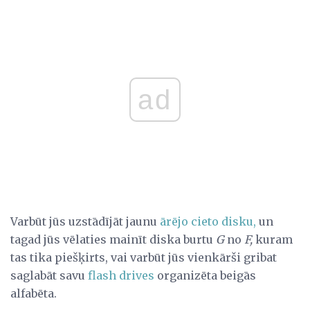
ad
Varbūt jūs uzstādījāt jaunu
ārējo cieto disku,
un
tagad jūs vēlaties mainīt diska burtu
G
no
F,
kuram
tas tika piešķirts, vai varbūt jūs vienkārši gribat
saglabāt savu
flash drives
organizēta beigās
alfabēta.