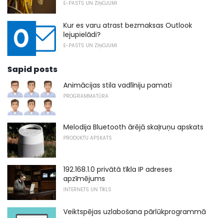
E-PASTS UN ZIŅOJUMI
Kur es varu atrast bezmaksas Outlook
lejupielādi?
E-PASTS UN ZIŅOJUMI
Sapid posts
Animācijas stila vadlīniju pamati
PROGRAMMATŪRA
Melodija Bluetooth ārējā skaļruņu apskats
PRODUKTU APSKATS
192.168.1.0 privātā tīkla IP adreses
apzīmējums
INTERNETS UN TĪKLS
Veiktspējas uzlabošana pārlūkprogrammā