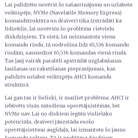
Lai palīdzētu novērst šo sašaurinājumu un uzlabotu
veiktspēju, NVMe (Navelatile Memory Express)
komandstruktūra un draiveri tika izstrādāti kā
līdzeklis, lai novērstu šo problēmu cietvielu
diskdziņiem. Tā vietā, lai neizmantotu vienu
komandu rindu, tā nodrošina līdz 65,536 komandu
rindām, sasniedzot 65,536 komandas vienā rindā.
Tas ļauj vairāk paralēli apstrādāt uzglabāšanas
lasīšanas un rakstīšanas pieprasījumus, kas
palīdzēs uzlabot veiktspēju AHCI komandu
struktūrā.
Lai gan tas ir lieliski, ir mazliet problēma. AHCI ir
iebūvēts visās mūsdienu operētājsistēmās, bet
NVMe nav. Lai no diskiem iegūtu vislielāko
potenciālu, draiveri jāuzstāda esošo
operētājsistēmu augšdaļā, lai izmantotu šo jauno
komandu režīmu. Tā ir problēma daudziem