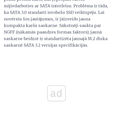
mijiedarboties ar SATA interfeisu. Problēma ir tāda,
ka SATA 3.0 standarti ierobežo SSD veiktspēju. Lai
novērstu šos jautājumus, ir jāizveido jauna
kompakta karšu saskarne. Sākotnēji saukta par
NGFF (nākamās paaudzes formas faktors), jaunā
saskarne beidzot ir standartizēta jaunajā M.2 diska
saskarnē SATA 3.2 versijas specifikācijās.
ad