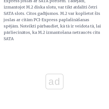
Express joslas ar SATA portiem. Tādējādi,
izmantojot M.2 diska slotu, var tikt atdalīti četri
SATA slots. Citos gadījumos. M.2 var koplietot šīs
joslas ar citām PCI-Express paplašināšanas
spējām. Noteikti pārbaudiet, kā tā ir veidota tā, lai
pārliecinātos, ka M.2 izmantošana netraucēs citu
SATA
ad