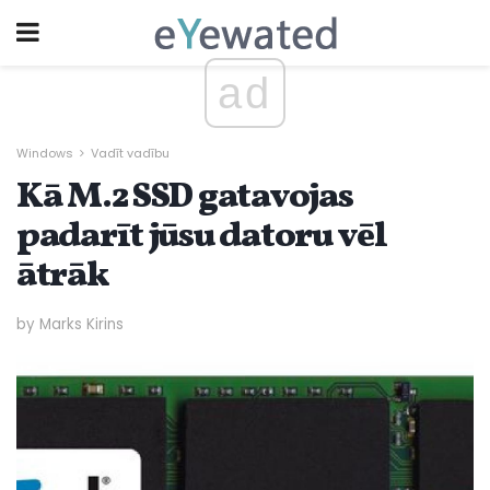
ad
Windows
Vadīt vadību
Kā M.2 SSD gatavojas
padarīt jūsu datoru vēl
ātrāk
by Marks Kirins