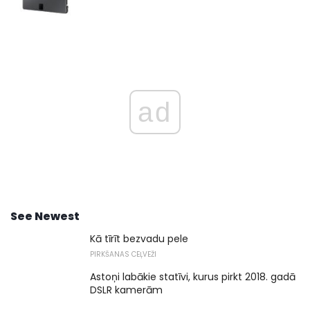
ad
See Newest
Kā tīrīt bezvadu pele
PIRKŠANAS CEĻVEŽI
Astoņi labākie statīvi, kurus pirkt 2018. gadā
DSLR kamerām