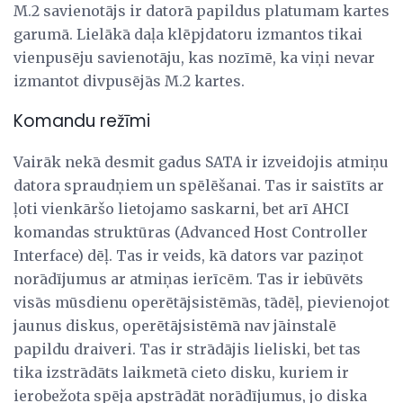
M.2 savienotājs ir datorā papildus platumam kartes
garumā. Lielākā daļa klēpjdatoru izmantos tikai
vienpusēju savienotāju, kas nozīmē, ka viņi nevar
izmantot divpusējās M.2 kartes.
Komandu režīmi
Vairāk nekā desmit gadus SATA ir izveidojis atmiņu
datora spraudņiem un spēlēšanai. Tas ir saistīts ar
ļoti vienkāršo lietojamo saskarni, bet arī AHCI
komandas struktūras (Advanced Host Controller
Interface) dēļ. Tas ir veids, kā dators var paziņot
norādījumus ar atmiņas ierīcēm. Tas ir iebūvēts
visās mūsdienu operētājsistēmās, tādēļ, pievienojot
jaunus diskus, operētājsistēmā nav jāinstalē
papildu draiveri. Tas ir strādājis lieliski, bet tas
tika izstrādāts laikmetā cieto disku, kuriem ir
ierobežota spēja apstrādāt norādījumus, jo diska