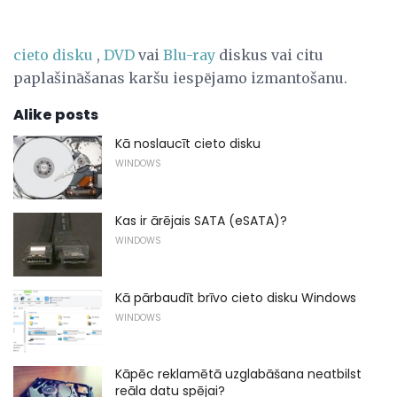
cieto disku
,
DVD
vai
Blu-ray
diskus vai citu
paplašināšanas karšu iespējamo izmantošanu.
Alike posts
Kā noslaucīt cieto disku
WINDOWS
Kas ir ārējais SATA (eSATA)?
WINDOWS
Kā pārbaudīt brīvo cieto disku Windows
WINDOWS
Kāpēc reklamētā uzglabāšana neatbilst
reāla datu spējai?