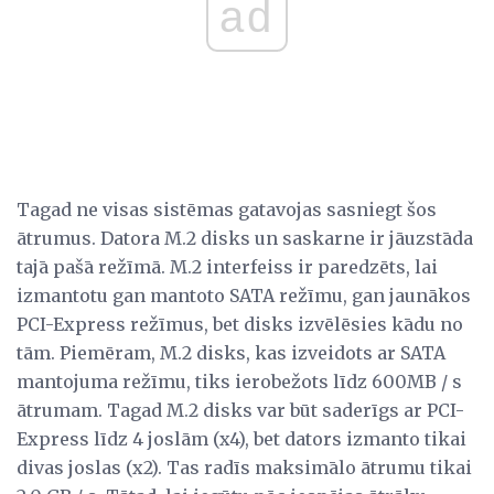
ad
Tagad ne visas sistēmas gatavojas sasniegt šos
ātrumus. Datora M.2 disks un saskarne ir jāuzstāda
tajā pašā režīmā. M.2 interfeiss ir paredzēts, lai
izmantotu gan mantoto SATA režīmu, gan jaunākos
PCI-Express režīmus, bet disks izvēlēsies kādu no
tām. Piemēram, M.2 disks, kas izveidots ar SATA
mantojuma režīmu, tiks ierobežots līdz 600MB / s
ātrumam. Tagad M.2 disks var būt saderīgs ar PCI-
Express līdz 4 joslām (x4), bet dators izmanto tikai
divas joslas (x2). Tas radīs maksimālo ātrumu tikai