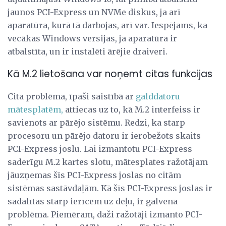
jaunos PCI-Express un NVMe diskus, ja arī
aparatūra, kurā tā darbojas, arī var. Iespējams, ka
vecākas Windows versijas, ja aparatūra ir
atbalstīta, un ir instalēti ārējie draiveri.
Kā M.2 lietošana var noņemt citas funkcijas
Cita problēma, īpaši saistībā ar
galddatoru
mātesplatēm,
attiecas uz to, kā M.2 interfeiss ir
savienots ar pārējo sistēmu. Redzi, ka starp
procesoru un pārējo datoru ir ierobežots skaits
PCI-Express joslu. Lai izmantotu PCI-Express
saderīgu M.2 kartes slotu, mātesplates ražotājam
jāuzņemas šīs PCI-Express joslas no citām
sistēmas sastāvdaļām. Kā šīs PCI-Express joslas ir
sadalītas starp ierīcēm uz dēļu, ir galvenā
problēma. Piemēram, daži ražotāji izmanto PCI-