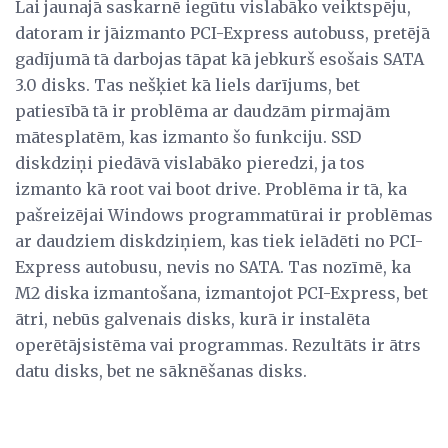
Lai jaunajā saskarnē iegūtu vislabāko veiktspēju,
datoram ir jāizmanto PCI-Express autobuss, pretējā
gadījumā tā darbojas tāpat kā jebkurš esošais SATA
3.0 disks. Tas nešķiet kā liels darījums, bet
patiesībā tā ir problēma ar daudzām pirmajām
mātesplatēm, kas izmanto šo funkciju. SSD
diskdziņi piedāvā vislabāko pieredzi, ja tos
izmanto kā root vai boot drive. Problēma ir tā, ka
pašreizējai Windows programmatūrai ir problēmas
ar daudziem diskdziņiem, kas tiek ielādēti no PCI-
Express autobusu, nevis no SATA. Tas nozīmē, ka
M2 diska izmantošana, izmantojot PCI-Express, bet
ātri, nebūs galvenais disks, kurā ir instalēta
operētājsistēma vai programmas. Rezultāts ir ātrs
datu disks, bet ne sāknēšanas disks.