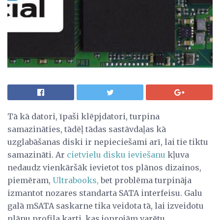
Tā kā datori, īpaši klēpjdatori, turpina
samazināties, tādēļ tādas sastāvdaļas kā
uzglabāšanas diski ir nepieciešami arī, lai tie tiktu
samazināti. Ar
cietvielu disku ieviešanu
kļuva
nedaudz vienkāršāk ievietot tos plānos dizainos,
piemēram,
Ultrabooks,
bet problēma turpināja
izmantot nozares standarta SATA interfeisu. Galu
galā mSATA saskarne tika veidota tā, lai izveidotu
plānu profila karti, kas joprojām varētu