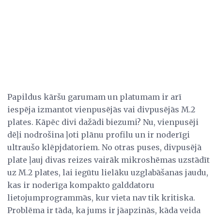
Papildus kāršu garumam un platumam ir arī
iespēja izmantot vienpusējās vai divpusējās M.2
plates. Kāpēc divi dažādi biezumi? Nu, vienpusēji
dēļi nodrošina ļoti plānu profilu un ir noderīgi
ultraušo klēpjdatoriem. No otras puses, divpusējā
plate ļauj divas reizes vairāk mikroshēmas uzstādīt
uz M.2 plates, lai iegūtu lielāku uzglabāšanas jaudu,
kas ir noderīga kompakto galddatoru
lietojumprogrammās, kur vieta nav tik kritiska.
Problēma ir tāda, ka jums ir jāapzinās, kāda veida