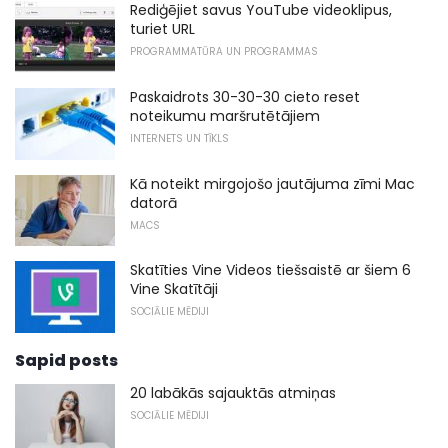
Rediģējiet savus YouTube videoklipus,
turiet URL
PROGRAMMATŪRA UN PROGRAMMAS
Paskaidrots 30-30-30 cieto reset
noteikumu maršrutētājiem
INTERNETS UN TĪKLS
Kā noteikt mirgojošo jautājuma zīmi Mac
datorā
MACS
Skatīties Vine Videos tiešsaistē ar šiem 6
Vine Skatītāji
SOCIĀLIE MĒDIJI
Sapid posts
20 labākās sajauktās atmiņas
SOCIĀLIE MĒDIJI