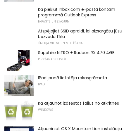
Kā piekļūt Inbox.com e-pasta kontam
programmā Outlook Express
E-PASTS UN ZIŅOJUMI
Atspējojiet SSID apraidi, lai aizsargātu jūsu
bezvadu tīklu
TĪMEKĻA VIETNE UN MEKLĒŠANA
Sapphire NITRO + Radeon RX 470 4GB
PIRKŠANAS CEĻVEŽI
IPad jaunā lietotāja rokasgrāmata
IPAD
Kā atjaunot izdzēstos failus no atkritnes
WINDOWS
Atjauniniet OS X Mountain Lion instalāciju