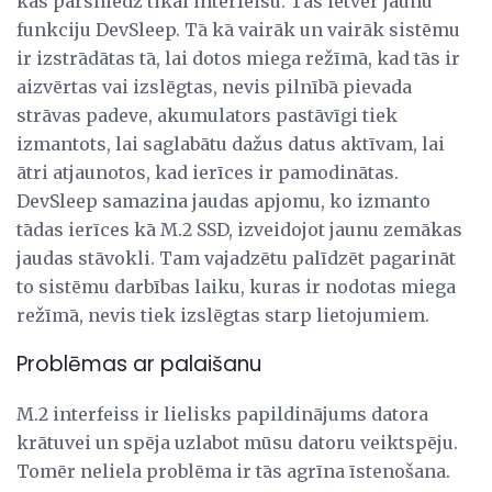
kas pārsniedz tikai interfeisu. Tas ietver jaunu
funkciju DevSleep. Tā kā vairāk un vairāk sistēmu
ir izstrādātas tā, lai dotos miega režīmā, kad tās ir
aizvērtas vai izslēgtas, nevis pilnībā pievada
strāvas padeve, akumulators pastāvīgi tiek
izmantots, lai saglabātu dažus datus aktīvam, lai
ātri atjaunotos, kad ierīces ir pamodinātas.
DevSleep samazina jaudas apjomu, ko izmanto
tādas ierīces kā M.2 SSD, izveidojot jaunu zemākas
jaudas stāvokli. Tam vajadzētu palīdzēt pagarināt
to sistēmu darbības laiku, kuras ir nodotas miega
režīmā, nevis tiek izslēgtas starp lietojumiem.
Problēmas ar palaišanu
M.2 interfeiss ir lielisks papildinājums datora
krātuvei un spēja uzlabot mūsu datoru veiktspēju.
Tomēr neliela problēma ir tās agrīna īstenošana.