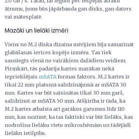
2.0 GB / s. Tātad, lai iegūtu pēc iespējas ātrāku
ātrumu, jums būs jāpārbauda gan disks, gan dators
vai mātesplatē.
Mazāki un lielāki izmēri
Viens no M.2 diska dizaina mērķiem bija samazināt
glabāšanas ierīces kopējo izmēru. Tas tiek
sasniegts vienā no vairākiem dažādiem veidiem.
Pirmkārt, tās padarīja kartes mazākas nekā
iepriekšējais
mSATA
formas faktors. M.2 kartes ir
tikai 22 mm platumā salīdzinājumā ar mSATA 30
mm. Kartes var būt saīsinātas tikai 30 mm garš,
salīdzinot ar mSATA 50 mm. Atšķirība ir tāda, ka
M.2 kartes atbalsta arī garākus garumus līdz 110
mm, kas nozīmē, ka tas faktiski var būt lielāks, kas
nodrošina lielāku vietu mikroshēmām un tādējādi
lielāku ietilpību.