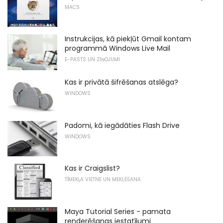
MACS
Instrukcijas, kā piekļūt Gmail kontam
programmā Windows Live Mail
E-PASTS UN ZIŅOJUMI
Kas ir privātā šifrēšanas atslēga?
WINDOWS
Padomi, kā iegādāties Flash Drive
WINDOWS
Kas ir Craigslist?
TĪMEKĻA VIETNE UN MEKLĒŠANA
Maya Tutorial Series - pamata
renderēšanas iestatījumi