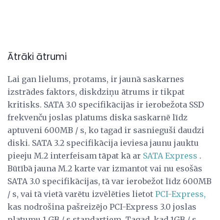
Ātrāki ātrumi
Lai gan lielums, protams, ir jaunā saskarnes
izstrādes faktors, diskdziņu ātrums ir tikpat
kritisks. SATA 3.0 specifikācijās ir ierobežota SSD
frekvenču joslas platums diska saskarnē līdz
aptuveni 600MB / s, ko tagad ir sasnieguši daudzi
diski. SATA 3.2 specifikācija ieviesa jaunu jauktu
pieeju M.2 interfeisam tāpat kā ar
SATA Express
.
Būtībā jauna M.2 karte var izmantot vai nu esošās
SATA 3.0 specifikācijas, tā var ierobežot līdz 600MB
/ s, vai tā vietā varētu izvēlēties lietot
PCI-Express,
kas nodrošina pašreizējo PCI-Express 3.0 joslas
platumu 1 GB / s standartiem. Tagad, kad 1GB / s