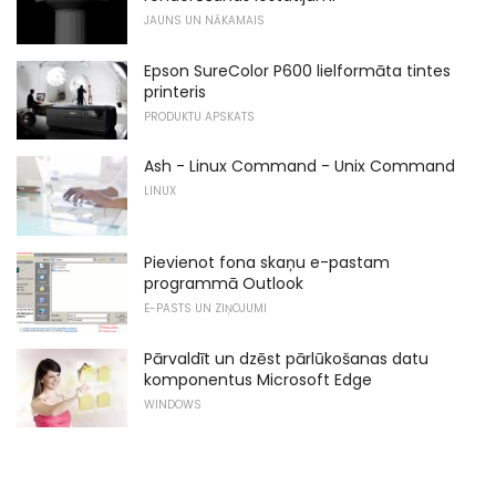
JAUNS UN NĀKAMAIS
Epson SureColor P600 lielformāta tintes
printeris
PRODUKTU APSKATS
Ash - Linux Command - Unix Command
LINUX
Pievienot fona skaņu e-pastam
programmā Outlook
E-PASTS UN ZIŅOJUMI
Pārvaldīt un dzēst pārlūkošanas datu
komponentus Microsoft Edge
WINDOWS