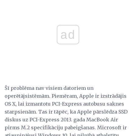
ad
Šī problēma nav visiem datoriem un
operētājsistēmām. Piemēram, Apple ir izstrādājis
OS X, lai izmantotu PCI-Express autobusu saknes
starpsienām. Tas ir tāpēc, ka Apple pārslēdza SSD
diskus uz PCI-Express 2013. gada MacBook Air
pirms M.2 specifikāciju pabeigšanas. Microsoft ir
atjauninājusi Windows 10, lai pilnībā atbalstītu