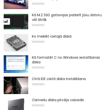
WINDOWS
Kā M.2 SSD gatavojas padarīt jūsu datoru
vēl ātrāk
WINDOWS
Ko meklēt cietajā diskā
WINDOWS
Kā formatēt C no Windows iestatīšanas
diska
WINDOWS
Otrā IDE cietā diska instalēšana
WINDOWS
Cietvielu diska pircēja ceļvedis
WINDOWS