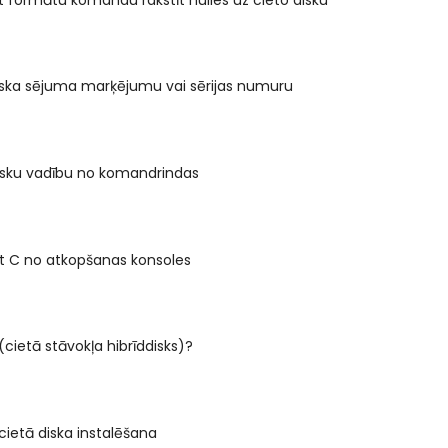
iska sējuma marķējumu vai sērijas numuru
disku vadību no komandrindas
t C no atkopšanas konsoles
(cietā stāvokļa hibrīddisks)?
 cietā diska instalēšana