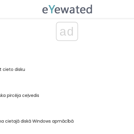
ad
 cieto disku
ska pircēja ceļvedis
a cietajā diskā Windows apmācībā