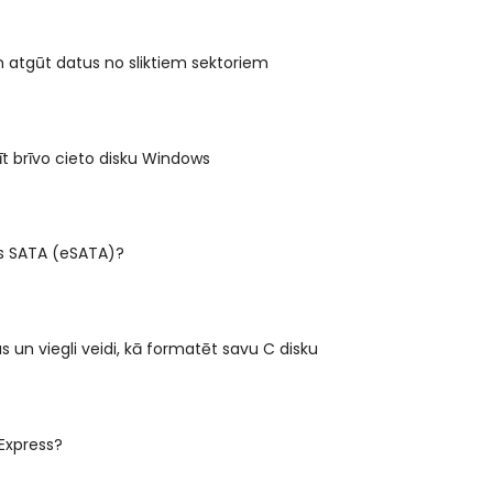
n atgūt datus no sliktiem sektoriem
t brīvo cieto disku Windows
ais SATA (eSATA)?
 un viegli veidi, kā formatēt savu C disku
 Express?