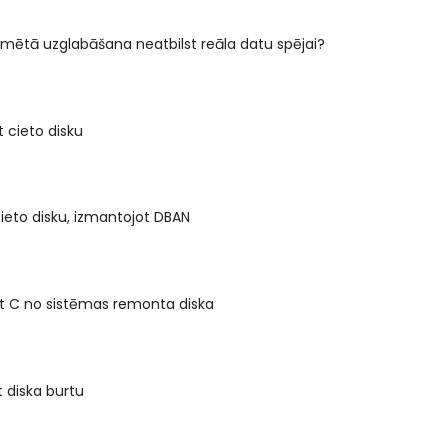
mētā uzglabāšana neatbilst reāla datu spējai?
t cieto disku
cieto disku, izmantojot DBAN
t C no sistēmas remonta diska
 diska burtu