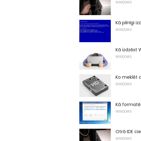
WINDOWS
Kā pilnīgi i
WINDOWS
Kā izdzēst 
WINDOWS
Ko meklēt c
WINDOWS
Kā formatēt
WINDOWS
Otrā IDE ci
WINDOWS