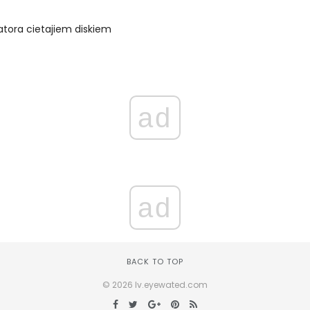
datora cietajiem diskiem
ad
ad
BACK TO TOP
© 2026 lv.eyewated.com