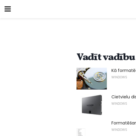
Vadīt vadību
Kā formatēt
WINDOWS
Cietvielu di
WINDOWS
Formatēšan
WINDOWS