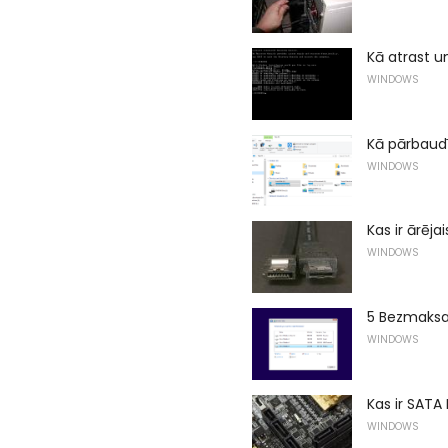
Kā atrast u
WINDOWS
Kā pārbaudī
WINDOWS
Kas ir ārēj
WINDOWS
5 Bezmaksas
WINDOWS
Kas ir SATA
WINDOWS