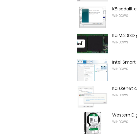
Kā sadalīt c
WINDOWS
Kā M.2 SSD 
WINDOWS
Intel Smart
WINDOWS
Kā skenēt c
WINDOWS
Western Dig
WINDOWS