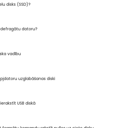
ielu disks (SSD)?
ūs defragātu datoru?
iska vadību
ēpjdatoru uzglabāšanas diski
 ierakstīt USB diskā
 formātu komandu rakstīt nulles uz cieto disku