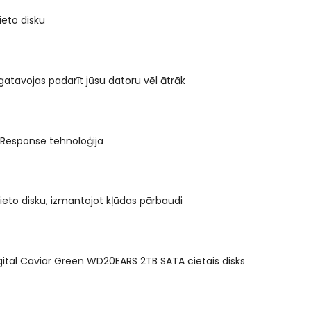
ieto disku
gatavojas padarīt jūsu datoru vēl ātrāk
 Response tehnoloģija
ieto disku, izmantojot kļūdas pārbaudi
ital Caviar Green WD20EARS 2TB SATA cietais disks