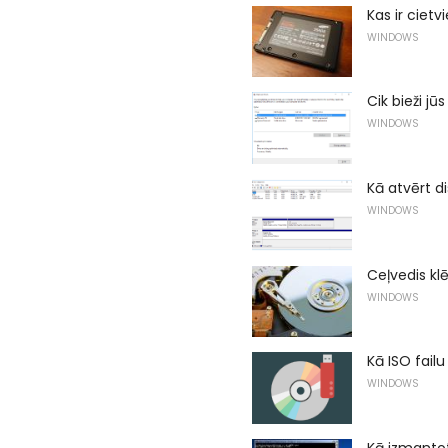
Kas ir cietv
WINDOWS
Cik bieži j
WINDOWS
Kā atvērt d
WINDOWS
Ceļvedis kl
WINDOWS
Kā ISO failu
WINDOWS
Kā izmantot