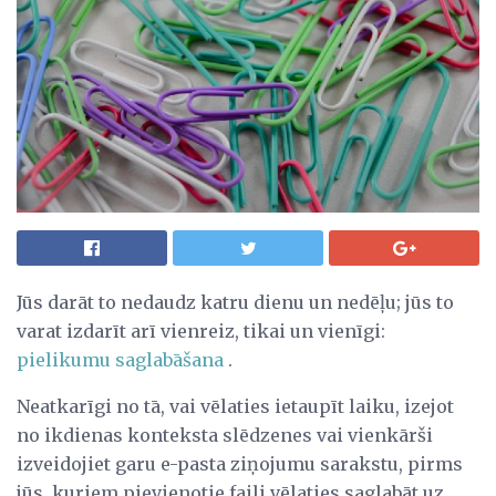
Jūs darāt to nedaudz katru dienu un nedēļu; jūs to
varat izdarīt arī vienreiz, tikai un vienīgi:
pielikumu saglabāšana
.
Neatkarīgi no tā, vai vēlaties ietaupīt laiku, izejot
no ikdienas konteksta slēdzenes vai vienkārši
izveidojiet garu e-pasta ziņojumu sarakstu, pirms
jūs, kuriem pievienotie faili vēlaties saglabāt uz