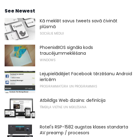
See Newest
Kā meklēt savus tweets savā čivināt
plūsmā
SOCIĀLIE MĒDIJI
PhoenixBIOS signāla kods
traucējummeklēšana
WINDOWS
Lejupielādējiet Facebook tērzēšanu Android
ierīcēm
PROGRAMMATŪRA UN PROGRAMMAS
Atbildīgs Web dizains: definīcija
TĪMEKĻA VIETNE UN MEKLĒŠANA
Rotel's RSP-1582 augstas klases standarta
AV preamp / procesors