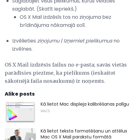
Saglabājiet visus pielikumus, kurus vēlaties
saglabāt. (Skatīt iepriekš.)
OS X Mail izdzēsīs tos no ziņojuma bez
brīdinājuma nākamajā solī.
Izvēlieties
ziņojumu |
Izņemiet pielikumus
no
izvēlnes.
OS X Mail izdzēsīs failus no e-pasta; savās vietās
parādīsies piezīme, ka pielikums (ieskaitot
sākotnējā faila nosaukumu) ir noņemts.
Alike posts
Kā lietot Mac displeja kalibrēšanas palīgu
MACS
Kā lietot teksta formatēšanu un attēlus
Mac OS X Mail parakstu formātā