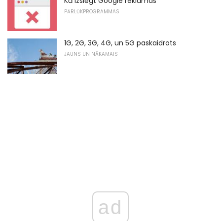
Kā izslēgt Google reklāmas
PĀRLŪKPROGRAMMAS
1G, 2G, 3G, 4G, un 5G paskaidrots
JAUNS UN NĀKAMAIS
ad