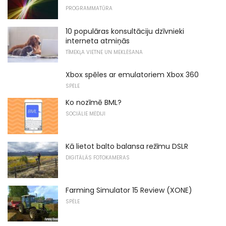
PROGRAMMATŪRA
10 populāras konsultāciju dzīvnieki
interneta atmiņās
TĪMEKĻA VIETNE UN MEKLĒŠANA
Xbox spēles ar emulatoriem Xbox 360
SPĒLE
Ko nozīmē BML?
SOCIĀLIE MĒDIJI
Kā lietot balto balansa režīmu DSLR
DIGITĀLĀS FOTOKAMERAS
Farming Simulator 15 Review (XONE)
SPĒLE