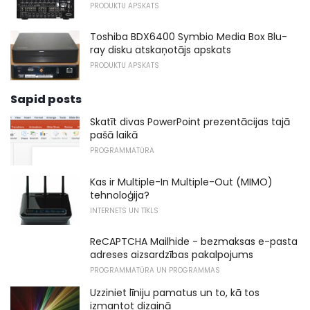
PRODUKTU APSKATS
Toshiba BDX6400 Symbio Media Box Blu-
ray disku atskaņotājs apskats
PRODUKTU APSKATS
Sapid posts
Skatīt divas PowerPoint prezentācijas tajā
pašā laikā
PROGRAMMATŪRA
Kas ir Multiple-In Multiple-Out (MIMO)
tehnoloģija?
INTERNETS UN TĪKLS
ReCAPTCHA Mailhide - bezmaksas e-pasta
adreses aizsardzības pakalpojums
PROGRAMMATŪRA UN PROGRAMMAS
Uzziniet līniju pamatus un to, kā tos
izmantot dizainā