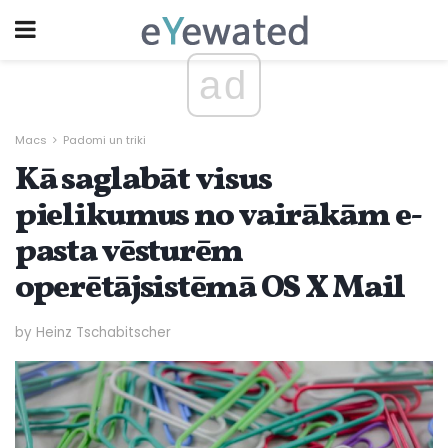
ad
Macs
Padomi un triki
Kā saglabāt visus
pielikumus no vairākām e-
pasta vēsturēm
operētājsistēmā OS X Mail
by Heinz Tschabitscher