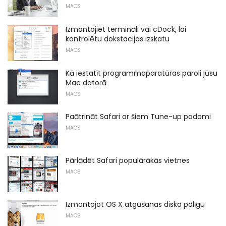
MACS
Izmantojiet termināli vai cDock, lai
kontrolētu dokstacijas izskatu
MACS
Kā iestatīt programmaparatūras paroli jūsu
Mac datorā
MACS
Paātrināt Safari ar šiem Tune-up padomi
MACS
Pārlādēt Safari populārākās vietnes
MACS
Izmantojot OS X atgūšanas diska palīgu
MACS