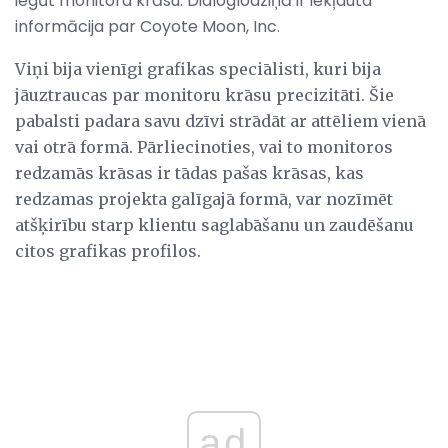
iegūt monitora krāsu. Dialoglodziņā ir iekļauta
informācija par Coyote Moon, Inc.
Viņi bija vienīgi grafikas speciālisti, kuri bija
jāuztraucas par monitoru krāsu precizitāti. Šie
pabalsti padara savu dzīvi strādāt ar attēliem vienā
vai otrā formā. Pārliecinoties, vai to monitoros
redzamās krāsas ir tādas pašas krāsas, kas
redzamas projekta galīgajā formā, var nozīmēt
atšķirību starp klientu saglabāšanu un zaudēšanu
citos grafikas profilos.
ad