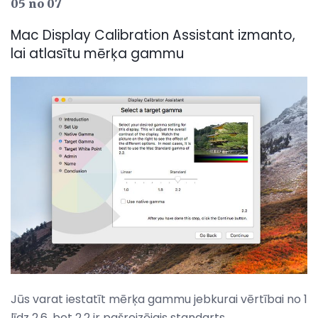
05 no 07
Mac Display Calibration Assistant izmanto,
lai atlasītu mērķa gammu
Jūs varat iestatīt mērķa gammu jebkurai vērtībai no 1
līdz 2,6, bet 2.2 ir pašreizējais standarts.