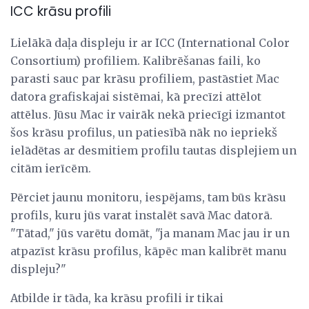
ICC krāsu profili
Lielākā daļa displeju ir ar ICC (International Color
Consortium) profiliem. Kalibrēšanas faili, ko
parasti sauc par krāsu profiliem, pastāstiet Mac
datora grafiskajai sistēmai, kā precīzi attēlot
attēlus. Jūsu Mac ir vairāk nekā priecīgi izmantot
šos krāsu profilus, un patiesībā nāk no iepriekš
ielādētas ar desmitiem profilu tautas displejiem un
citām ierīcēm.
Pērciet jaunu monitoru, iespējams, tam būs krāsu
profils, kuru jūs varat instalēt savā Mac datorā.
"Tātad," jūs varētu domāt, "ja manam Mac jau ir un
atpazīst krāsu profilus, kāpēc man kalibrēt manu
displeju?"
Atbilde ir tāda, ka krāsu profili ir tikai