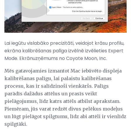
Lai iegūtu vislabāko precizitāti, veidojot krāsu profilu,
ekrāna kalibrēšanas palīga izvēlnē izvēlieties Expert
Mode. Ekrānuzņēmums no Coyote Moon, Inc.
Mēs gatavojamies izmantot Mac iebūvēto displeja
kalibrēšanas palīgu, lai palaistu kalibrēšanas
procesu, kas ir salīdzinoši vienkāršs. Palīgs
parādīs dažādus attēlus un prasīs veikt
pielāgojumus, līdz katrs attēls atbilst aprakstam.
Piemēram, jūs varat redzēt divus pelēkus modeļus
un lūgt pielāgot spilgtumu, līdz abi attēli ir vienlīdz
spilgtāki.