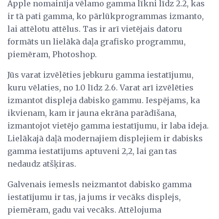
Apple nomainīja vēlamo gamma līkni līdz 2.2, kas
ir tā pati gamma, ko pārlūkprogrammas izmanto,
lai attēlotu attēlus. Tas ir arī vietējais datoru
formāts un lielākā daļa grafisko programmu,
piemēram, Photoshop.
Jūs varat izvēlēties jebkuru gamma iestatījumu,
kuru vēlaties, no 1.0 līdz 2.6. Varat arī izvēlēties
izmantot displeja dabisko gammu. Iespējams, ka
ikvienam, kam ir jauna ekrāna parādīšana,
izmantojot vietējo gamma iestatījumu, ir laba ideja.
Lielākajā daļā modernajiem displejiem ir dabisks
gamma iestatījums aptuveni 2,2, lai gan tas
nedaudz atšķiras.
Galvenais iemesls neizmantot dabisko gamma
iestatījumu ir tas, ja jums ir vecāks displejs,
piemēram, gadu vai vecāks. Attēlojuma