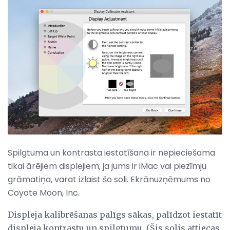
Spilgtuma un kontrasta iestatīšana ir nepieciešama
tikai ārējiem displejiem; ja jums ir iMac vai piezīmju
grāmatiņa, varat izlaist šo soli. Ekrānuzņēmums no
Coyote Moon, Inc.
Displeja kalibrēšanas palīgs sākas, palīdzot iestatīt
displeja kontrastu un spilgtumu. (Šis solis attiecas