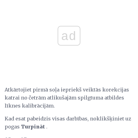
ad
Atkārtojiet pirmā soļa iepriekš veiktās korekcijas
katrai no četrām atlikušajām spilgtuma atbildes
līknes kalibrācijām.
Kad esat pabeidzis visas darbības, noklikšķiniet uz
pogas
Turpināt
.