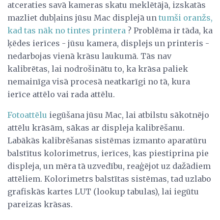
atceraties savā kameras skatu meklētājā, izskatās
mazliet dubļains jūsu Mac displejā un
tumši oranžs,
kad tas nāk no tintes printera
? Problēma ir tāda, ka
ķēdes ierīces - jūsu kamera, displejs un printeris -
nedarbojas vienā krāsu laukumā. Tās nav
kalibrētas, lai nodrošinātu to, ka krāsa paliek
nemainīga visā procesā neatkarīgi no tā, kura
ierīce attēlo vai rada attēlu.
Fotoattēlu
iegūšana jūsu Mac, lai atbilstu sākotnējo
attēlu krāsām, sākas ar displeja kalibrēšanu.
Labākās kalibrēšanas sistēmas izmanto aparatūru
balstītus kolorimetrus, ierīces, kas piestiprina pie
displeja, un mēra tā uzvedību, reaģējot uz dažādiem
attēliem. Kolorimetrs balstītas sistēmas, tad uzlabo
grafiskās kartes LUT (lookup tabulas), lai iegūtu
pareizas krāsas.