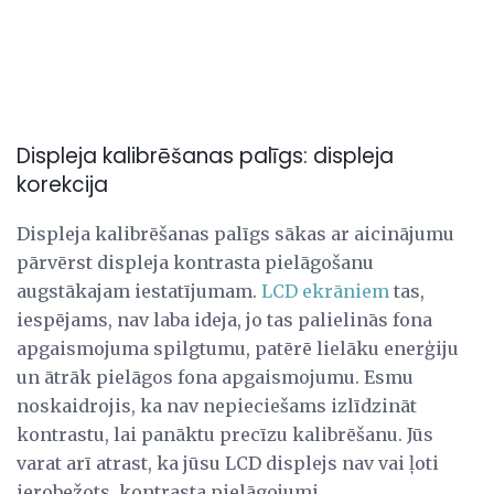
Displeja kalibrēšanas palīgs: displeja
korekcija
Displeja kalibrēšanas palīgs sākas ar aicinājumu
pārvērst displeja kontrasta pielāgošanu
augstākajam iestatījumam.
LCD ekrāniem
tas,
iespējams, nav laba ideja, jo tas palielinās fona
apgaismojuma spilgtumu, patērē lielāku enerģiju
un ātrāk pielāgos fona apgaismojumu. Esmu
noskaidrojis, ka nav nepieciešams izlīdzināt
kontrastu, lai panāktu precīzu kalibrēšanu. Jūs
varat arī atrast, ka jūsu LCD displejs nav vai ļoti
ierobežots, kontrasta pielāgojumi.