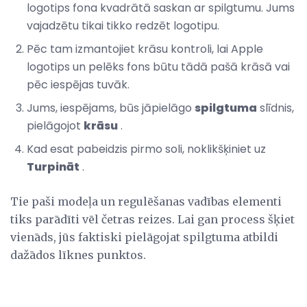
logotips fona kvadrātā saskan ar spilgtumu. Jums
vajadzētu tikai tikko redzēt logotipu.
Pēc tam izmantojiet krāsu kontroli, lai Apple
logotips un pelēks fons būtu tādā pašā krāsā vai
pēc iespējas tuvāk.
Jums, iespējams, būs jāpielāgo
spilgtuma
slīdnis,
pielāgojot
krāsu
.
Kad esat pabeidzis pirmo soli, noklikšķiniet uz
Turpināt
.
Tie paši modeļa un regulēšanas vadības elementi
tiks parādīti vēl četras reizes. Lai gan process šķiet
vienāds, jūs faktiski pielāgojat spilgtuma atbildi
dažādos līknes punktos.