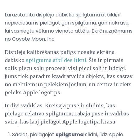
Lai uzstādītu displeja dabisko spilgtuma atbildi, ir
nepieciešams pielāgot gan spilgtumu, gan nokrāsu,
lai sasniegtu vēlamo vienoto attēlu. Ekrānuzņēmums
no Coyote Moon, Inc.
Displeja kalibrēšanas palīgs nosaka ekrāna
dabisko
spilgtuma atbildes līkni.
Šis ir pirmais
solis piecu soļu procesā; visi pieci soļi ir līdzīgi.
Jums tiek parādīts kvadrātveida objekts, kas sastāv
no melniem un pelēkiem joslām, un centrā ir ciets
pelēks Apple logotips.
Ir divi vadīklas. Kreisajā pusē ir slīdnis, kas
pielāgo relatīvo spilgtumu; Labajā pusē ir vadības
svira, kas ļauj pielāgot Apple logotipa krāsu.
Sāciet, pielāgojot
spilgtuma
slīdni, līdz Apple