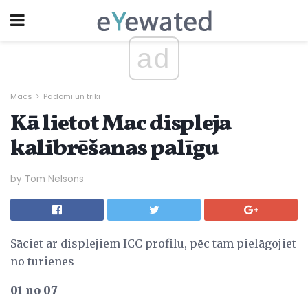
ad
Macs
Padomi un triki
Kā lietot Mac displeja
kalibrēšanas palīgu
by Tom Nelsons
Sāciet ar displejiem ICC profilu, pēc tam pielāgojiet
no turienes
01 no 07