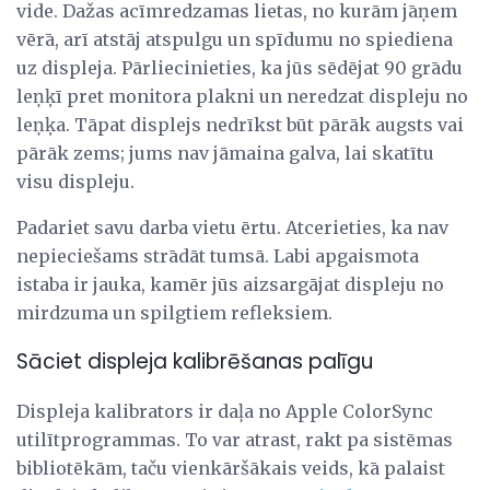
vide. Dažas acīmredzamas lietas, no kurām jāņem
vērā, arī atstāj atspulgu un spīdumu no spiediena
uz displeja. Pārliecinieties, ka jūs sēdējat 90 grādu
leņķī pret monitora plakni un neredzat displeju no
leņķa. Tāpat displejs nedrīkst būt pārāk augsts vai
pārāk zems; jums nav jāmaina galva, lai skatītu
visu displeju.
Padariet savu darba vietu ērtu. Atcerieties, ka nav
nepieciešams strādāt tumsā. Labi apgaismota
istaba ir jauka, kamēr jūs aizsargājat displeju no
mirdzuma un spilgtiem refleksiem.
Sāciet displeja kalibrēšanas palīgu
Displeja kalibrators ir daļa no Apple ColorSync
utilītprogrammas. To var atrast, rakt pa sistēmas
bibliotēkām, taču vienkāršākais veids, kā palaist