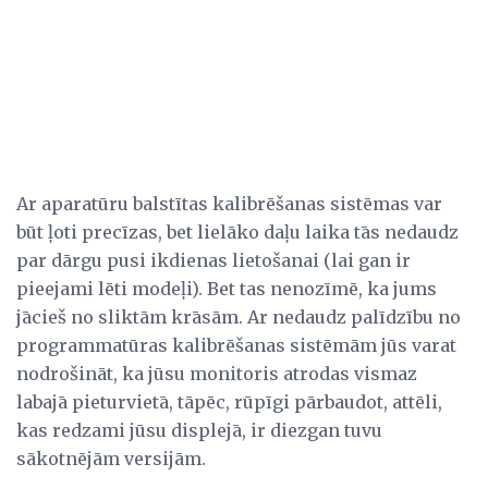
Ar aparatūru balstītas kalibrēšanas sistēmas var
būt ļoti precīzas, bet lielāko daļu laika tās nedaudz
par dārgu pusi ikdienas lietošanai (lai gan ir
pieejami lēti modeļi). Bet tas nenozīmē, ka jums
jācieš no sliktām krāsām. Ar nedaudz palīdzību no
programmatūras kalibrēšanas sistēmām jūs varat
nodrošināt, ka jūsu monitoris atrodas vismaz
labajā pieturvietā, tāpēc, rūpīgi pārbaudot, attēli,
kas redzami jūsu displejā, ir diezgan tuvu
sākotnējām versijām.