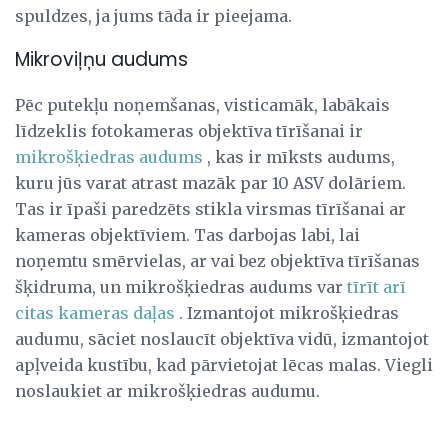
spuldzes, ja jums tāda ir pieejama.
Mikroviļņu audums
Pēc putekļu noņemšanas, visticamāk, labākais
līdzeklis fotokameras objektīva tīrīšanai ir
mikrošķiedras audums
, kas ir mīksts audums,
kuru jūs varat atrast mazāk par 10 ASV dolāriem.
Tas ir īpaši paredzēts stikla virsmas tīrīšanai ar
kameras objektīviem. Tas darbojas labi, lai
noņemtu smērvielas, ar vai bez objektīva tīrīšanas
šķidruma, un mikrošķiedras audums var
tīrīt arī
citas kameras daļas
. Izmantojot mikrošķiedras
audumu, sāciet noslaucīt objektīva vidū, izmantojot
apļveida kustību, kad pārvietojat lēcas malas. Viegli
noslaukiet ar mikrošķiedras audumu.