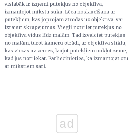
vislabāk ir izņemt putekļus no objektīva,
izmantojot mīkstu suku. Lēca noslaucīšana ar
putekļiem, kas joprojām atrodas uz objektīva, var
izraisīt skrāpējumus. Viegli notīriet putekļus no
objektīva vidus līdz malām. Tad izvelciet putekļus
no malām, turot kameru otrādi, ar objektīva stiklu,
kas virzās uz zemes, ļaujot putekļiem nokļūt zemē,
kad jūs notriekat. Pārliecinieties, ka izmantojat otu
ar mīkstiem sari.
ad