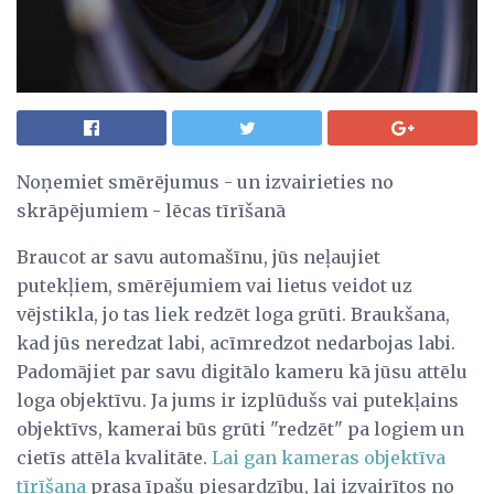
Noņemiet smērējumus - un izvairieties no
skrāpējumiem - lēcas tīrīšanā
Braucot ar savu automašīnu, jūs neļaujiet
putekļiem, smērējumiem vai lietus veidot uz
vējstikla, jo tas liek redzēt loga grūti. Braukšana,
kad jūs neredzat labi, acīmredzot nedarbojas labi.
Padomājiet par savu digitālo kameru kā jūsu attēlu
loga objektīvu. Ja jums ir izplūdušs vai putekļains
objektīvs, kamerai būs grūti "redzēt" pa logiem un
cietīs attēla kvalitāte.
Lai gan kameras objektīva
tīrīšana
prasa īpašu piesardzību, lai izvairītos no