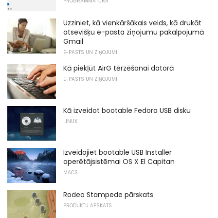
PROGRAMMATŪRA
Uzziniet, kā vienkāršākais veids, kā drukāt
atsevišķu e-pasta ziņojumu pakalpojumā
Gmail
E-PASTS UN ZIŅOJUMI
Kā piekļūt AirG tērzēšanai datorā
E-PASTS UN ZIŅOJUMI
Kā izveidot bootable Fedora USB disku
LINUX
Izveidojiet bootable USB Installer
operētājsistēmai OS X El Capitan
MACS
Rodeo Stampede pārskats
PRODUKTU APSKATS