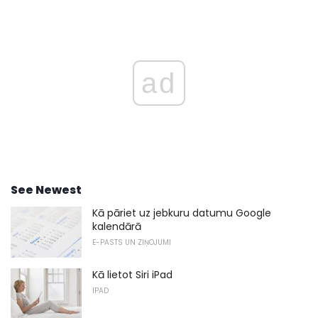
ad
See Newest
Kā pāriet uz jebkuru datumu Google
kalendārā
E-PASTS UN ZIŅOJUMI
Kā lietot Siri iPad
IPAD