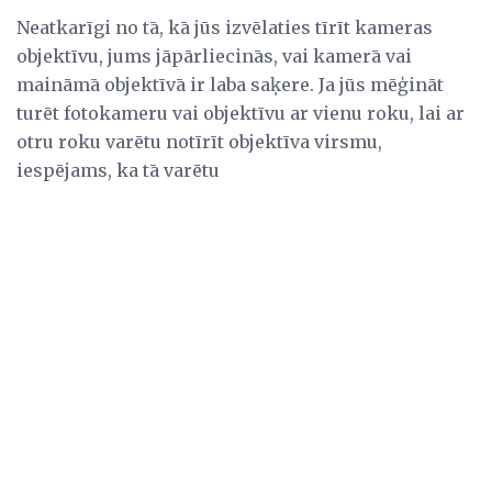
Neatkarīgi no tā, kā jūs izvēlaties tīrīt kameras
objektīvu, jums jāpārliecinās, vai kamerā vai
maināmā objektīvā ir laba saķere. Ja jūs mēģināt
turēt fotokameru vai objektīvu ar vienu roku, lai ar
otru roku varētu notīrīt objektīva virsmu,
iespējams, ka tā varētu