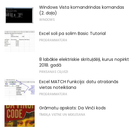
Windows Vista komandrindas komandas
(2. daļa)
WINDOWS
Excel soli pa solim Basic Tutorial
PROGRAMMATŪRA
8 labākie elektriskie skrituļdēļi, kurus nopirkt
2018. gadā
PIRKŠANAS CEĻVEŽI
Excel MATCH Funkcija: datu atrašanās
vietas noteikšana
PROGRAMMATŪRA
Grāmatu apskats: Da Vinči kods
TĪMEKĻA VIETNE UN MEKLĒŠANA