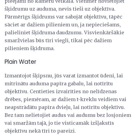
pieejami no kameru veikala. Vienmēr novietojiet
šķidrumu uz auduma, nevis tieši uz objektīva.
Pārmērīgs šķidrums var sabojāt objektīvu, tāpēc
sāciet ar dažiem pilieniem un, ja nepieciešams,
palieliniet šķidruma daudzumu. Visvienkāršākie
smaržvielas būs tīri viegli, tikai pēc dažiem
pilieniem šķidruma.
Plain Water
Izmantojot šķipsnu, jūs varat izmantot ūdeni, lai
mitrinātu auduma papīra gabalu, lai notīrītu
objektīvu. Centieties izvairīties no nelīdzenas
drēbes, piemēram, ar dažiem t-kreklu veidiem vai
neapstrādātu papīra dvieļu, lai notīrītu objektīvu.
Bez tam nelietojiet audus vai audumu bez losjoniem
vai smaržām tajā, jo tie visticamāk izšļakstīs
objektīvu nekā tīri to pareizi.