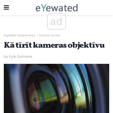
ad
Digitālās fotokameras
Padomi un triki
Kā tīrīt kameras objektīvu
by Kyle Šurmane