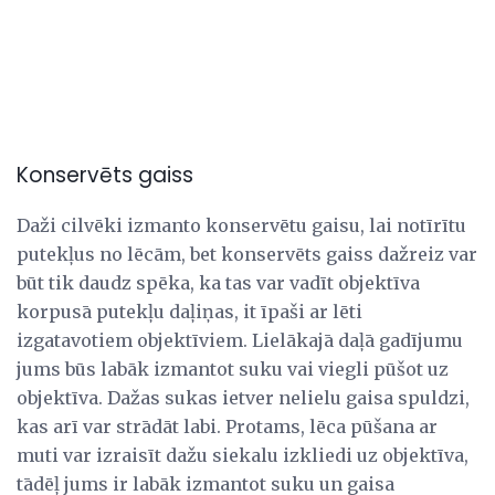
Konservēts gaiss
Daži cilvēki izmanto konservētu gaisu, lai notīrītu
putekļus no lēcām, bet konservēts gaiss dažreiz var
būt tik daudz spēka, ka tas var vadīt objektīva
korpusā putekļu daļiņas, it īpaši ar lēti
izgatavotiem objektīviem. Lielākajā daļā gadījumu
jums būs labāk izmantot suku vai viegli pūšot uz
objektīva. Dažas sukas ietver nelielu gaisa spuldzi,
kas arī var strādāt labi. Protams, lēca pūšana ar
muti var izraisīt dažu siekalu izkliedi uz objektīva,
tādēļ jums ir labāk izmantot suku un gaisa