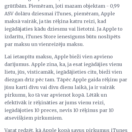
grūtībām. Piemēram, ļoti mazam objektam - 0,99
ASV dolāru dziesmai iTunes, piemēram, Apple
maksā vairāk, ja tās rēķina katru reizi, kad
iegādājaties kādu dziesmu vai lietotni. Ja Apple to
izdarītu, iTunes Store ienesīgums būtu noslīpēts
par maksu un vienreizēju maksu.
Lai ietaupītu maksu, Apple bieži vien apvieno
darījumus. Apple zina, ka, ja esat iegādājies vienu
lietu, jūs, visticamāk, iegādājieties citu, bieži vien
diezgan drīz pēc tam. Tāpēc Apple gaida rēķinu par
jūsu karti divu vai divu dienu laikā, ja ir vairāk
pirkumu, ko tā var apvienot kopā. Lētāk un
efektīvāk ir rēķināties ar jums vienu reizi,
iegādājoties 10 preces, nevis 10 rēķinus par 10
atsevišķiem pirkumiem.
Varat redzēt, kā Apple kopā savus pirkumus iTunes