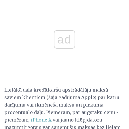
ad
Lielākā daļa kredītkaršu apstrādātāju maksā
saviem klientiem (šajā gadījumā Apple) par katru
darījumu vai ikmēneša maksu un pirkuma
procentuālo daļu. Piemēram, par augstāku cenu -
piemēram,
iPhone X
vai jauno klēpjdatoru -
mazumtirgotājs var saņemt šīs maksas bez lielām