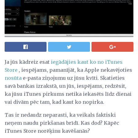
Ja jūs kādreiz esat
iegādājies kaut ko no iTunes
Store
, iespējams, pamanījāt, ka Apple nekavējoties
nosūta
e-pasta ziņojumu uz jūsu kvīti. Skatieties
savā bankas izrakstā, un jūs, iespējams, redzēsit,
ka jūsu iTunes pirkums netika iekasēts līdz dienai
vai divām pēc tam, kad kaut ko nopirka.
Tas ir nedaudz neparasti, ka veikals faktiski
neņem naudu pirkšanas brīdī. Kas dod? Kāpēc
iTunes Store norēķinu kavēšanās?