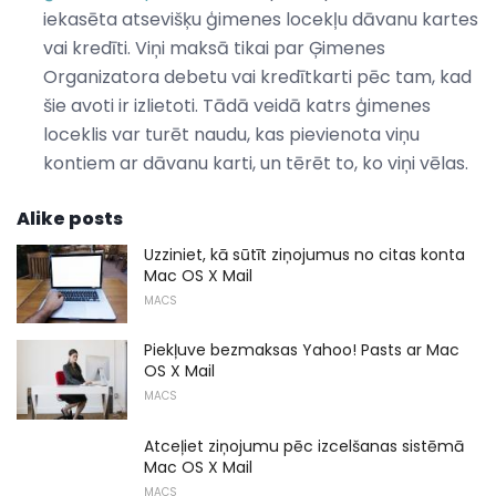
iekasēta atsevišķu ģimenes locekļu dāvanu kartes
vai kredīti. Viņi maksā tikai par Ģimenes
Organizatora debetu vai kredītkarti pēc tam, kad
šie avoti ir izlietoti. Tādā veidā katrs ģimenes
loceklis var turēt naudu, kas pievienota viņu
kontiem ar dāvanu karti, un tērēt to, ko viņi vēlas.
Alike posts
Uzziniet, kā sūtīt ziņojumus no citas konta
Mac OS X Mail
MACS
Piekļuve bezmaksas Yahoo! Pasts ar Mac
OS X Mail
MACS
Atceļiet ziņojumu pēc izcelšanas sistēmā
Mac OS X Mail
MACS