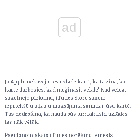
ad
Ja Apple nekavējoties uzlādē karti, kā tā zina, ka
karte darbosies, kad mēģināsit vēlāk? Kad veicat
sākotnējo pirkumu, iTunes Store saņem
iepriekšēju atļauju maksājuma summai jūsu kartē.
Tas nodrošina, ka nauda būs tur; faktiski uzlādes
tas nāk vēlāk.
Pseidonomiskais iTunes norēķinu iemesls