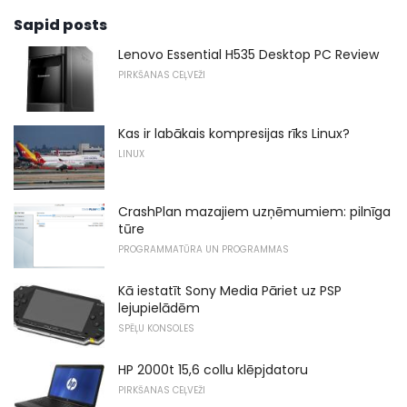
Sapid posts
Lenovo Essential H535 Desktop PC Review
PIRKŠANAS CEĻVEŽI
Kas ir labākais kompresijas rīks Linux?
LINUX
CrashPlan mazajiem uzņēmumiem: pilnīga
tūre
PROGRAMMATŪRA UN PROGRAMMAS
Kā iestatīt Sony Media Pāriet uz PSP
lejupielādēm
SPĒĻU KONSOLES
HP 2000t 15,6 collu klēpjdatoru
PIRKŠANAS CEĻVEŽI