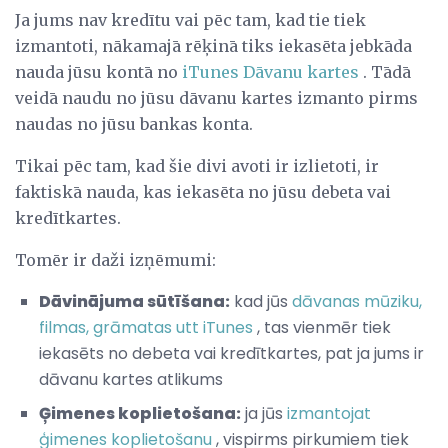
Ja jums nav kredītu vai pēc tam, kad tie tiek
izmantoti, nākamajā rēķinā tiks iekasēta jebkāda
nauda jūsu kontā no
iTunes Dāvanu kartes
. Tādā
veidā naudu no jūsu dāvanu kartes izmanto pirms
naudas no jūsu bankas konta.
Tikai pēc tam, kad šie divi avoti ir izlietoti, ir
faktiskā nauda, ​​kas iekasēta no jūsu debeta vai
kredītkartes.
Tomēr ir daži izņēmumi:
Dāvinājuma sūtīšana:
kad jūs
dāvanas mūziku,
filmas, grāmatas utt iTunes
, tas vienmēr tiek
iekasēts no debeta vai kredītkartes, pat ja jums ir
dāvanu kartes atlikums
Ģimenes koplietošana:
ja jūs
izmantojat
ģimenes koplietošanu
, vispirms pirkumiem tiek