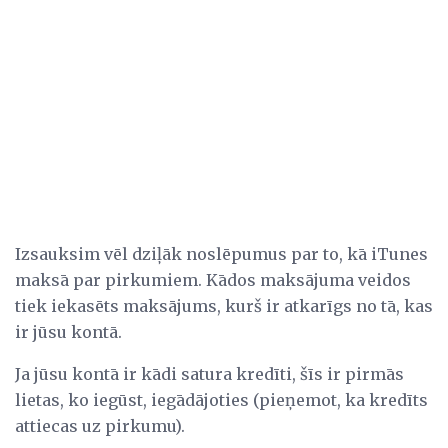
Izsauksim vēl dziļāk noslēpumus par to, kā iTunes
maksā par pirkumiem. Kādos maksājuma veidos
tiek iekasēts maksājums, kurš ir atkarīgs no tā, kas
ir jūsu kontā.
Ja jūsu kontā ir kādi satura kredīti, šīs ir pirmās
lietas, ko iegūst, iegādājoties (pieņemot, ka kredīts
attiecas uz pirkumu).