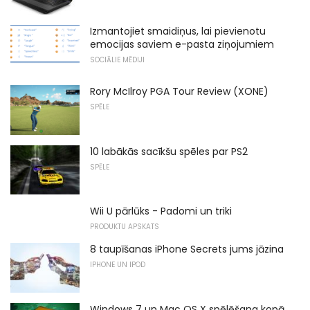
Izmantojiet smaidiņus, lai pievienotu
emocijas saviem e-pasta ziņojumiem
SOCIĀLIE MĒDIJI
Rory McIlroy PGA Tour Review (XONE)
SPĒLE
10 labākās sacīkšu spēles par PS2
SPĒLE
Wii U pārlūks - Padomi un triki
PRODUKTU APSKATS
8 taupīšanas iPhone Secrets jums jāzina
IPHONE UN IPOD
Windows 7 un Mac OS X spēlēšana kopā