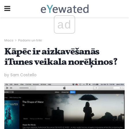
ad
Macs
Padomi un triki
Kāpēc ir aizkavēšanās
iTunes veikala norēķinos?
by Sam Costello