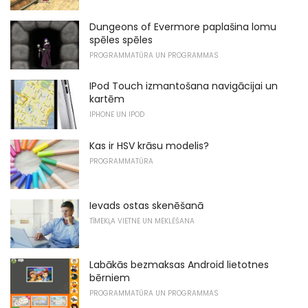
Dungeons of Evermore paplašina lomu
spēles spēles
PROGRAMMATŪRA UN PROGRAMMAS
IPod Touch izmantošana navigācijai un
kartēm
IPHONE UN IPOD
Kas ir HSV krāsu modelis?
PROGRAMMATŪRA
Ievads ostas skenēšanā
TĪMEKĻA VIETNE UN MEKLĒŠANA
Labākās bezmaksas Android lietotnes
bērniem
PROGRAMMATŪRA UN PROGRAMMAS