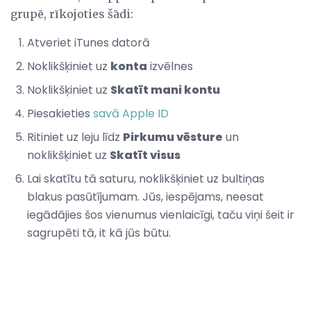
grupē, rīkojoties šādi:
Atveriet iTunes datorā
Noklikšķiniet uz
konta
izvēlnes
Noklikšķiniet uz
Skatīt mani kontu
Piesakieties
savā Apple ID
Ritiniet uz leju līdz
Pirkumu vēsture
un
noklikšķiniet uz
Skatīt visus
Lai skatītu tā saturu, noklikšķiniet uz bultiņas
blakus pasūtījumam. Jūs, iespējams, neesat
iegādājies šos vienumus vienlaicīgi, taču viņi šeit ir
sagrupēti tā, it kā jūs būtu.