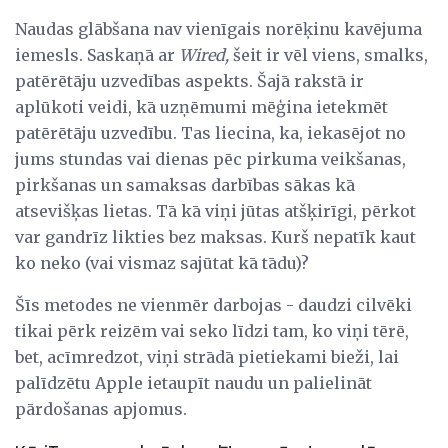
Naudas glābšana nav vienīgais norēķinu kavējuma
iemesls. Saskaņā ar
Wired,
šeit ir vēl viens, smalks,
patērētāju uzvedības aspekts. Šajā rakstā ir
aplūkoti veidi, kā uzņēmumi mēģina ietekmēt
patērētāju uzvedību. Tas liecina, ka, iekasējot no
jums stundas vai dienas pēc pirkuma veikšanas,
pirkšanas un samaksas darbības sākas kā
atsevišķas lietas. Tā kā viņi jūtas atšķirīgi, pērkot
var gandrīz likties bez maksas. Kurš nepatīk kaut
ko neko (vai vismaz sajūtat kā tādu)?
Šīs metodes ne vienmēr darbojas - daudzi cilvēki
tikai pērk reizēm vai seko līdzi tam, ko viņi tērē,
bet, acīmredzot, viņi strādā pietiekami bieži, lai
palīdzētu Apple ietaupīt naudu un palielināt
pārdošanas apjomus.