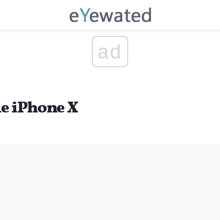
ad
le iPhone X