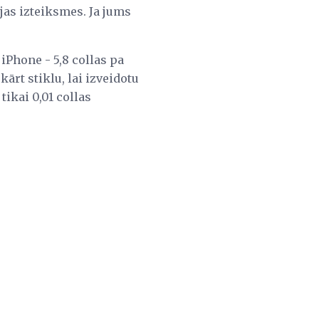
as izteiksmes. Ja jums
 iPhone - 5,8 collas pa
ārt stiklu, lai izveidotu
tikai 0,01 collas