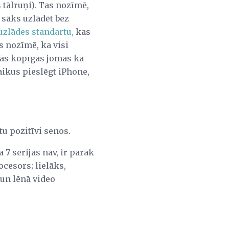
s tālruņi). Tas nozīmē,
 sāks uzlādēt bez
uzlādes standartu,
kas
s nozīmē, ka visi
dās kopīgās jomās kā
aikus pieslēgt iPhone,
tu pozitīvi senos.
 7 sērijas nav, ir pārāk
ocesors; lielāks,
un lēnā video