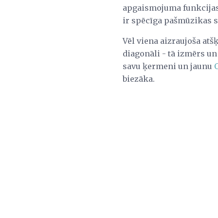
apgaismojuma funkcijas,
ir spēcīga pašmūzikas sp
Vēl viena aizraujoša atšķ
diagonāli - tā izmērs un
savu ķermeni un jaunu
biezāka.