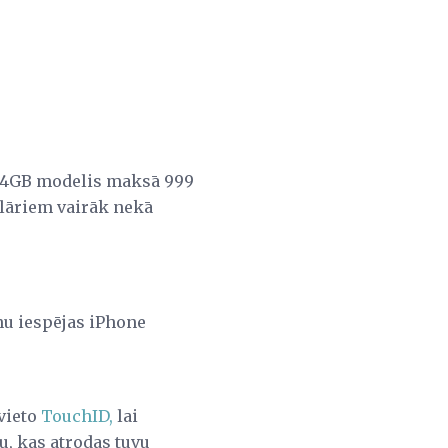
s 64GB modelis maksā 999
olāriem vairāk nekā
nu iespējas iPhone
zvieto
TouchID,
lai
u, kas atrodas tuvu