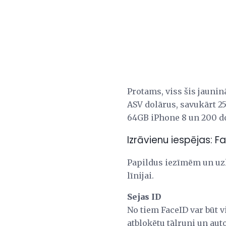
Protams, viss šis jauni
ASV dolārus, savukārt 2
64GB iPhone 8 un 200 do
Izrāvienu iespējas: F
Papildus iezīmēm un uzl
līnijai.
Sejas ID
No tiem FaceID var būt v
atbloķētu tālruni un aut