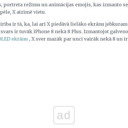
 portreta režīmu un animācijas emojis, kas izmanto sej
ēle, X atzīmē vietu.
irība ir tā, ka, lai arī X piedāvā lielāko ekrānu jebkuram
 svars ir tuvāk iPhone 8 nekā 8 Plus. Izmantojot galvenok
OLED ekrānu
, X sver mazāk par unci vairāk nekā 8 un ir 
ad