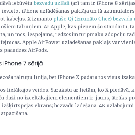
edāvā iebūvētu
bezvadu uzlādi
(arī tam ir iPhone 8 sērija
 ievietot iPhone uzlādēšanas paklāja un tā akumulators
ot kabeļus. X izmanto
plašo Qi (izrunāto Chee) bezvadu 
jošiem tālruņiem. Ar Apple, kas pieņem šo standartu, ta
lsta, un mēs, iespējams, redzēsim turpmāku adopciju tā
afejnīcas. Apple AirPower uzlādēšanas paklājs var vienl
 paaudzes AirPods.
 iPhone 7 sērijā
iecoša tālruņu līnija, bet iPhone X padara tos visus izska
sos lielākajos veidos. Sarakstu ar lietām, ko X piedāvā, ka
taču daži no izceltākajiem elementiem ir: jauns, ātrāks pr
izšķirtspējas ekrāns; bezvadu lādēšana; 4K uzlabojumi 
 atpazīšana.