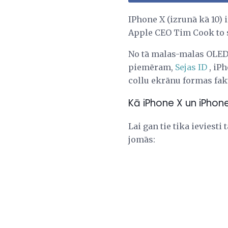
IPhone X (izrunā kā 10) 
Apple CEO Tim Cook to s
No tā malas-malas OLED 
piemēram,
Sejas ID
, iPh
collu ekrānu formas fak
Kā iPhone X un iPhone
Lai gan tie tika ieviesti
jomās: