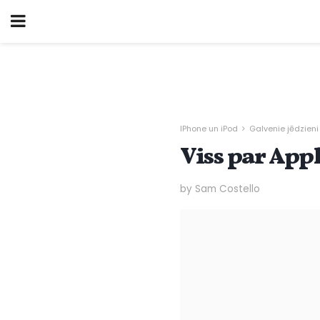
IPhone un iPod
Galvenie jēdzieni
Viss par App
by Sam Costello