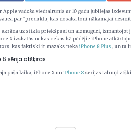
ir Apple vadošā viedtālrunis ar 10 gadu jubilejas izdevu
auca par "produktu, kas nosaka toni nākamajai desmit
ekrāna uz stikla priekšpusi un aizmuguri, izmantojot j
one X izskatās nekas nekas kā pēdējie iPhone atkārtojumi
tors, kas faktiski ir mazāks nekā
iPhone 8 Plus
, un tā i
 8 sērija atšķiras
 tajā pašā laikā, iPhone X un
iPhone 8
sērijas tālruņi atšķ