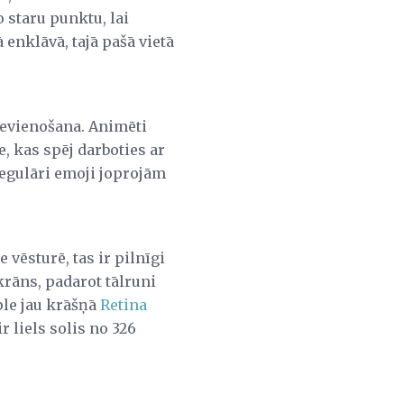
 staru punktu, lai
 enklāvā, tajā pašā vietā
evienošana. Animēti
e, kas spēj darboties ar
 Regulāri emoji joprojām
 vēsturē, tas ir pilnīgi
krāns, padarot tālruni
ple jau krāšņā
Retina
r liels solis no 326