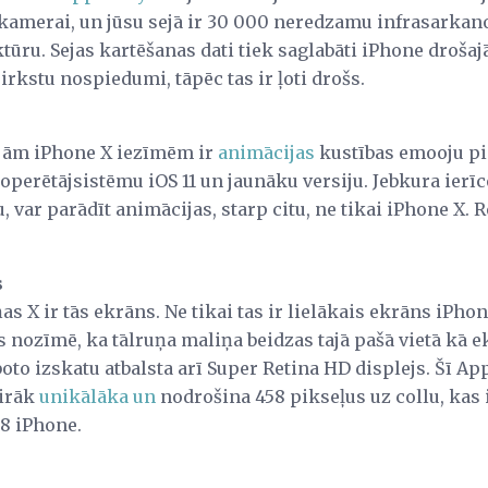
 kamerai, un jūsu sejā ir 30 000 neredzamu infrasarkano
tūru. Sejas kartēšanas dati tiek saglabāti iPhone drošajā
irkstu nospiedumi, tāpēc tas ir ļoti drošs.
ajām iPhone X iezīmēm ir
animācijas
kustības emooju pi
 operētājsistēmu iOS 11 un jaunāku versiju. Jebkura ierīc
u, var parādīt animācijas, starp citu, ne tikai iPhone X.
s
X ir tās ekrāns. Ne tikai tas ir lielākais ekrāns iPhone
 nozīmē, ka tālruņa maliņa beidzas tajā pašā vietā kā e
boto izskatu atbalsta arī Super Retina HD displejs. Šī Ap
airāk
unikālāka un
nodrošina 458 pikseļus uz collu, kas i
 8 iPhone.