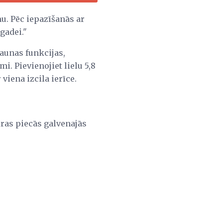
mu. Pēc iepazīšanās ar
gadei."
aunas funkcijas,
. Pievienojiet lielu 5,8
r viena izcila ierīce.
iras piecās galvenajās