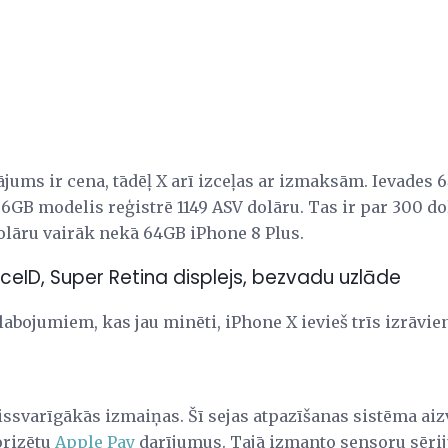
nājums ir cena, tādēļ X arī izceļas ar izmaksām. Ievade
56GB modelis reģistrē 1149 ASV dolāru. Tas ir par 300 d
lāru vairāk nekā 64GB iPhone 8 Plus.
aceID, Super Retina displejs, bezvadu uzlāde
abojumiem, kas jau minēti, iPhone X ievieš trīs izrāvie
issvarīgākās izmaiņas. Šī sejas atpazīšanas sistēma ai
orizētu
Apple Pay
darījumus. Tajā izmanto sensoru sērij