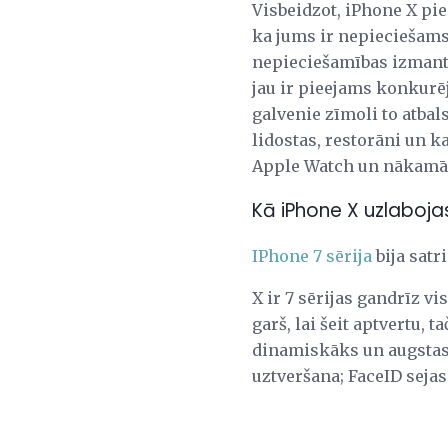
Visbeidzot, iPhone X pi
ka jums ir nepieciešams
nepieciešamības izmant
jau ir pieejams konkurē
galvenie zīmoli to atba
lidostas, restorāni un k
Apple Watch un nākamās
Kā iPhone X uzlabojas
IPhone 7 sērija
bija satr
X ir 7 sērijas gandrīz vi
garš, lai šeit aptvertu, 
dinamiskāks un augstas 
uztveršana; FaceID sejas