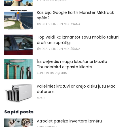
Kas bija Google Earth Monster Milktruck
spēle?
TĪMEKĻA VIETNE UN MEKLĒŠANA
Top veidi, kā izmantot savu mobilo tālruni
droši un saprātīgi
TĪMEKĻA VIETNE UN MEKLĒŠANA
Īss ceļvedis mapju labošanai Mozilla
Thunderbird e-pasta klients
E-PASTS UN ZIŅOJUMI
Palieliniet krātuvi ar ārējo disku jūsu Mac
datoram
MACS
Sapid posts
Atrodiet pareizo invertora izmēru