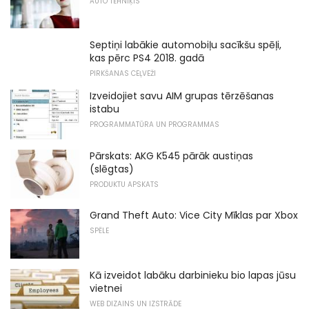
AUTO TEHNIĶIS
Septiņi labākie automobiļu sacīkšu spēļi,
kas pērc PS4 2018. gadā
PIRKŠANAS CEĻVEŽI
Izveidojiet savu AIM grupas tērzēšanas
istabu
PROGRAMMATŪRA UN PROGRAMMAS
Pārskats: AKG K545 pārāk austiņas
(slēgtas)
PRODUKTU APSKATS
Grand Theft Auto: Vice City Mīklas par Xbox
SPĒLE
Kā izveidot labāku darbinieku bio lapas jūsu
vietnei
WEB DIZAINS UN IZSTRĀDE