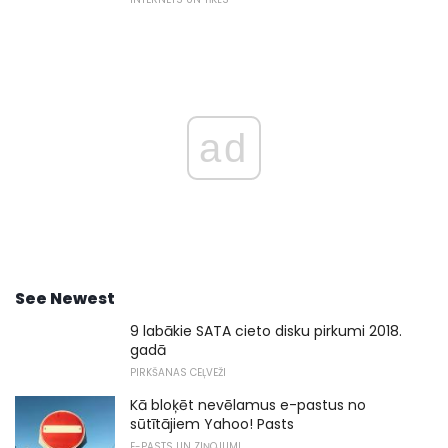
ad
See Newest
9 labākie SATA cieto disku pirkumi 2018.
gadā
PIRKŠANAS CEĻVEŽI
Kā bloķēt nevēlamus e-pastus no
sūtītājiem Yahoo! Pasts
E-PASTS UN ZIŅOJUMI