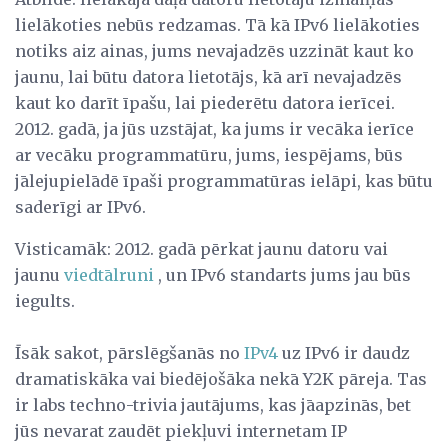
lielākoties nebūs redzamas. Tā kā IPv6 lielākoties
notiks aiz ainas, jums nevajadzēs uzzināt kaut ko
jaunu, lai būtu datora lietotājs, kā arī nevajadzēs
kaut ko darīt īpašu, lai piederētu datora ierīcei.
2012. gadā, ja jūs uzstājat, ka jums ir vecāka ierīce
ar vecāku programmatūru, jums, iespējams, būs
jālejupielādē īpaši programmatūras ielāpi, kas būtu
saderīgi ar IPv6.
Visticamāk: 2012. gadā pērkat jaunu datoru vai
jaunu
viedtālruni
, un IPv6 standarts jums jau būs
iegults.
Īsāk sakot, pārslēgšanās no
IPv4
uz IPv6 ir daudz
dramatiskāka vai biedējošāka nekā Y2K pāreja. Tas
ir labs techno-trivia jautājums, kas jāapzinās, bet
jūs nevarat zaudēt piekļuvi internetam IP