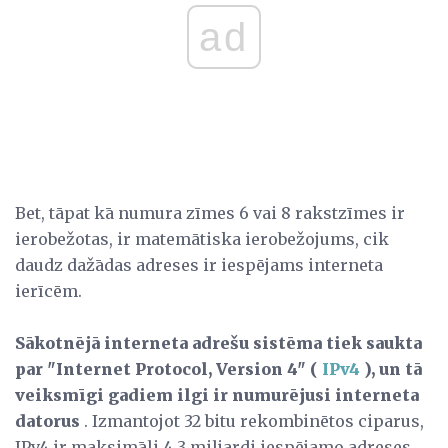
ad
Bet, tāpat kā numura zīmes 6 vai 8 rakstzīmes ir
ierobežotas, ir matemātiska ierobežojums, cik
daudz dažādas adreses ir iespējams interneta
ierīcēm.
Sākotnējā interneta adrešu sistēma tiek saukta
par "Internet Protocol, Version 4" (
IPv4
), un tā
veiksmīgi gadiem ilgi ir numurējusi interneta
datorus
. Izmantojot 32 bitu rekombinētos ciparus,
IPv4 ir maksimāli 4,3 miljardi iespējamo adreses.