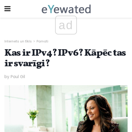
ad
Internets un tīkls
Pamati
Kas ir IPv4? IPv6? Kāpēc tas
ir svarīgi?
by Paul Gil