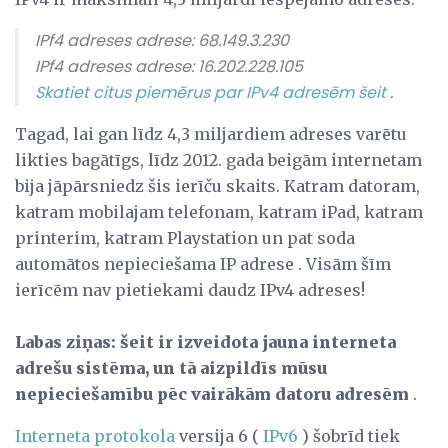
IPf4 adreses adrese: 68.149.3.230
IPf4 adreses adrese: 16.202.228.105
Skatiet citus piemērus par IPv4 adresēm šeit
.
Tagad, lai gan līdz 4,3 miljardiem adreses varētu
likties bagātīgs, līdz 2012. gada beigām internetam
bija jāpārsniedz šis ierīču skaits. Katram datoram,
katram mobilajam telefonam, katram iPad, katram
printerim, katram Playstation un pat soda
automātos nepieciešama IP adrese . Visām šīm
ierīcēm nav pietiekami daudz IPv4 adreses!
Labas ziņas: šeit ir izveidota jauna interneta
adrešu sistēma, un tā aizpildīs mūsu
nepieciešamību pēc vairākām datoru adresēm
.
Interneta protokola
versija 6 (
IPv6
) šobrīd tiek