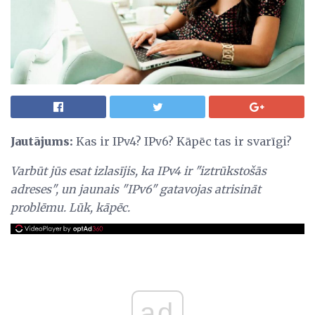
Jautājums:
Kas ir IPv4? IPv6? Kāpēc tas ir svarīgi?
Varbūt jūs esat izlasījis, ka IPv4 ir "iztrūkstošās
adreses", un jaunais "IPv6" gatavojas atrisināt
problēmu.
Lūk, kāpēc.
ad