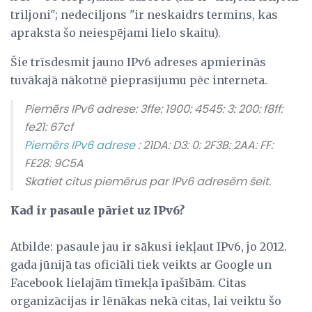
triljoni"; nedeciljons "ir neskaidrs termins, kas
apraksta šo neiespējami lielo skaitu).
Šie trīsdesmit jauno IPv6 adreses apmierinās
tuvākajā nākotnē pieprasījumu pēc interneta.
Piemērs IPv6 adrese: 3ffe: 1900: 4545: 3: 200: f8ff:
fe21: 67cf
Piemērs IPv6 adrese
: 21DA: D3: 0: 2F3B: 2AA: FF:
FE28: 9C5A
Skatiet citus piemērus par IPv6 adresēm šeit.
Kad ir pasaule pāriet uz IPv6?
Atbilde: pasaule jau ir sākusi iekļaut IPv6, jo 2012.
gada jūnijā tas oficiāli tiek veikts ar Google un
Facebook lielajām tīmekļa īpašībām. Citas
organizācijas ir lēnākas nekā citas, lai veiktu šo