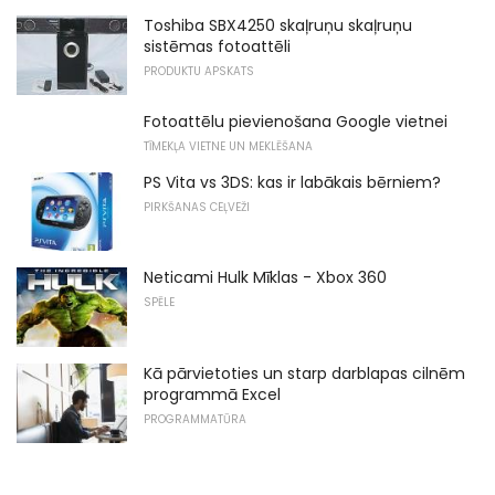
Toshiba SBX4250 skaļruņu skaļruņu
sistēmas fotoattēli
PRODUKTU APSKATS
Fotoattēlu pievienošana Google vietnei
TĪMEKĻA VIETNE UN MEKLĒŠANA
PS Vita vs 3DS: kas ir labākais bērniem?
PIRKŠANAS CEĻVEŽI
Neticami Hulk Mīklas - Xbox 360
SPĒLE
Kā pārvietoties un starp darblapas cilnēm
programmā Excel
PROGRAMMATŪRA