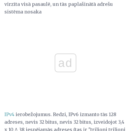
virzīta visā pasaulē, un tās paplašinātā adrešu
sistēma nosaka
ad
IPv4
ierobežojumus. Redzi, IPv6 izmanto tās 128
adreses, nevis 32 bitus, nevis 32 bitus, izveidojot 3,4
x 10 ^ 38 iespējamās adreses (tas ir "triljoni triljoni