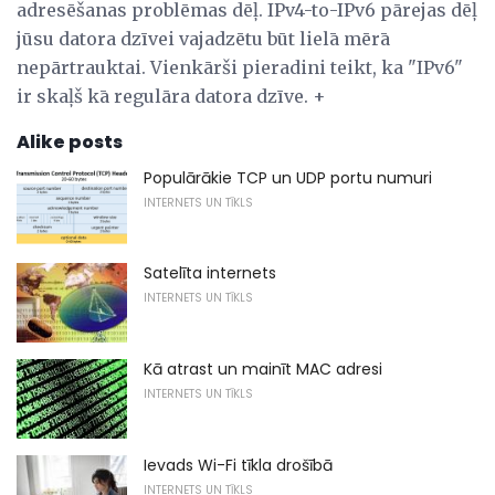
adresēšanas problēmas dēļ. IPv4-to-IPv6 pārejas dēļ
jūsu datora dzīvei vajadzētu būt lielā mērā
nepārtrauktai. Vienkārši pieradini teikt, ka "IPv6"
ir skaļš kā regulāra datora dzīve. +
Alike posts
Populārākie TCP un UDP portu numuri
INTERNETS UN TĪKLS
Satelīta internets
INTERNETS UN TĪKLS
Kā atrast un mainīt MAC adresi
INTERNETS UN TĪKLS
Ievads Wi-Fi tīkla drošībā
INTERNETS UN TĪKLS