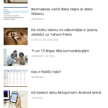
Bezmaksas cietā diska telpa ar diska
tīrīšanu
WINDOWS
Kā citātu tekstu no sākotnējās e-pasta,
atbildot uz Yahoo! Pasts
E-PASTS UN ZIŅOJUMI
T1 un T3 līnijas tīkla komunikācijām
INTERNETS UN TĪKLS
Kas ir PAGES fails?
WINDOWS
Kā izsekot datu lietojumam Android ierīcē
ANDROID