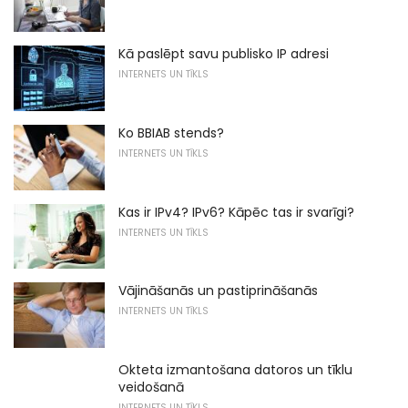
Kā paslēpt savu publisko IP adresi
INTERNETS UN TĪKLS
Ko BBIAB stends?
INTERNETS UN TĪKLS
Kas ir IPv4? IPv6? Kāpēc tas ir svarīgi?
INTERNETS UN TĪKLS
Vājināšanās un pastiprināšanās
INTERNETS UN TĪKLS
Okteta izmantošana datoros un tīklu
veidošanā
INTERNETS UN TĪKLS