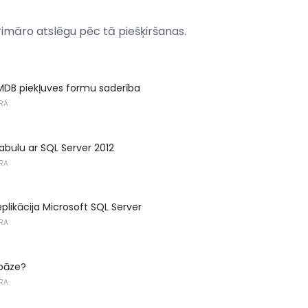
imāro atslēgu pēc tā piešķiršanas.
DB piekļuves formu saderība
RA
tabulu ar SQL Server 2012
RA
plikācija Microsoft SQL Server
RA
 bāze?
RA