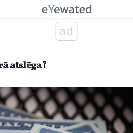
ad
rā atslēga?