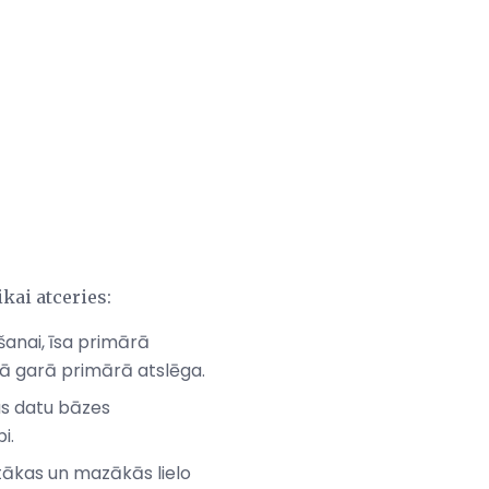
kai atceries:
anai, īsa primārā
ā garā primārā atslēga.
tas datu bāzes
i.
stākas un mazākās lielo