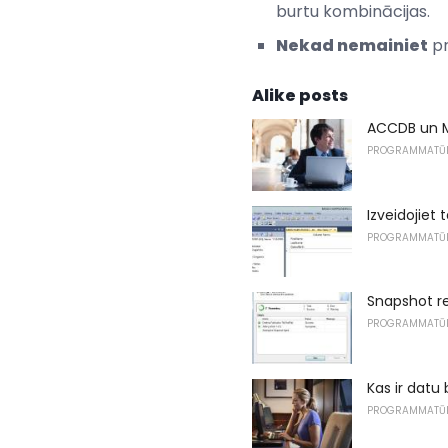
burtu kombinācijas.
Nekad nemainiet
pr
Alike posts
ACCDB un M
PROGRAMMATŪ
Izveidojiet 
PROGRAMMATŪ
Snapshot re
PROGRAMMATŪ
Kas ir datu
PROGRAMMATŪ