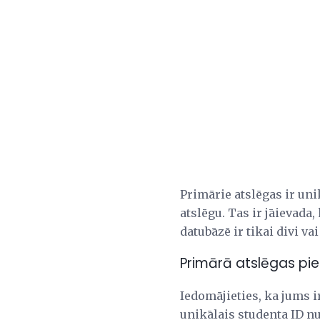
Primārie atslēgas ir uni
atslēgu. Tas ir jāievada,
datubāzē ir tikai divi va
Primārā atslēgas pi
Iedomājieties, ka jums i
unikālais studenta ID n