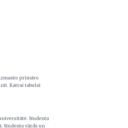
s izmanto primāro
nīt. Katrai tabulai
universitātē. Studenta
ā. Studenta vārds un