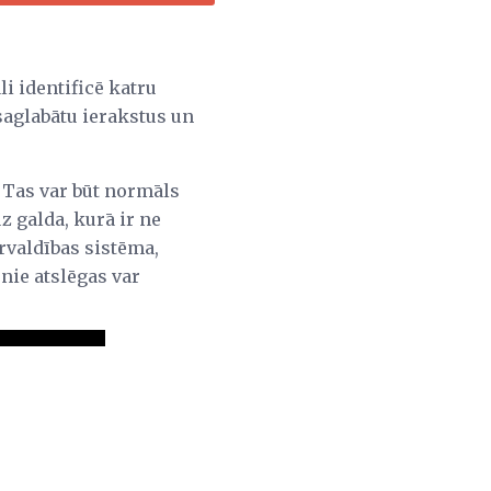
i identificē katru
 saglabātu ierakstus un
 Tas var būt normāls
 galda, kurā ir ne
ārvaldības sistēma,
nie atslēgas var