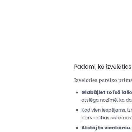
Padomi, kā izvēlētie
Izvēloties pareizo primā
Glabājiet to īsā laik
atslēga nozīmē, ka d
Kad vien iespējams, i
pārvaldības sistēmas a
Atstāj to vienkāršu.