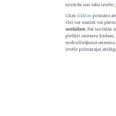
uzvārds nav laba izvēle,
Citas
sliktas
primāro at
visi var mainīt vai pārs
unikālam.
Pat sociālās 
piešķir numuru kādam, ku
nodrošinājuma numura. T
izvēle primārajai atslēga