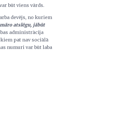
var būt viens vārds.
darba devējs, no kuriem
māro atslēgu, jābūt
ības administrācija
ēkiem pat nav sociālā
nas numuri var būt laba