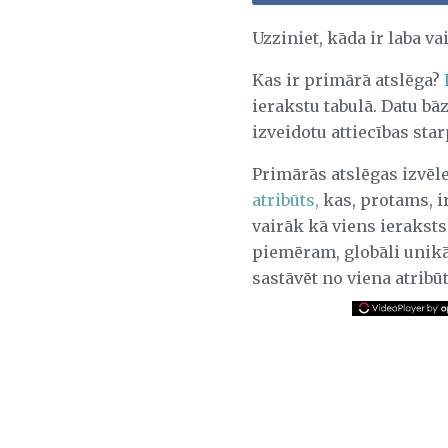
Uzziniet, kāda ir laba va
Kas ir primārā atslēga?
ierakstu tabulā. Datu bā
izveidotu attiecības sta
Primārās atslēgas izvēl
atribūts,
kas, protams, i
vairāk kā viens ieraksts
piemēram, globāli unikā
sastāvēt no viena atribū