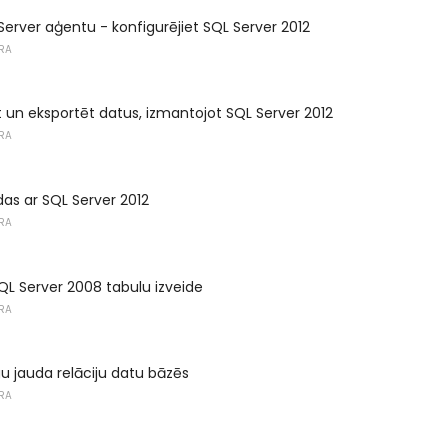
Server aģentu - konfigurējiet SQL Server 2012
RA
 un eksportēt datus, izmantojot SQL Server 2012
RA
das ar SQL Server 2012
RA
QL Server 2008 tabulu izveide
RA
gu jauda relāciju datu bāzēs
RA