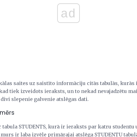
ad
kālas saites uz saistīto informāciju citās tabulās, kurā
 kad tiek izveidots ieraksts, un to nekad nevajadzētu mai
i divi slepenie galvenie atslēgas dati.
emērs
r tabula STUDENTS, kurā ir ieraksts par katru studentu 
umurs ir laba izvēle primārajai atslēga STUDENTU tabul