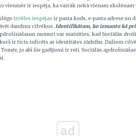
 jo vienmēr ir iespēja, ka vairāk nekā vienam skolēnam 
slēgu
izvēles iespējas
ir pasta kods, e-pasta adrese un 
tāvēt daudzus cilvēkus.
Identifikātam, ko izmanto kā pri
apdrošināšanas numuri var mainīties, kad Sociālās droš
rš ir ticis inficēts ar identitātes zādzību. Dažiem cilv
omēr, jo abi šie gadījumi ir reti. Sociālās apdrošināša
i.
ad