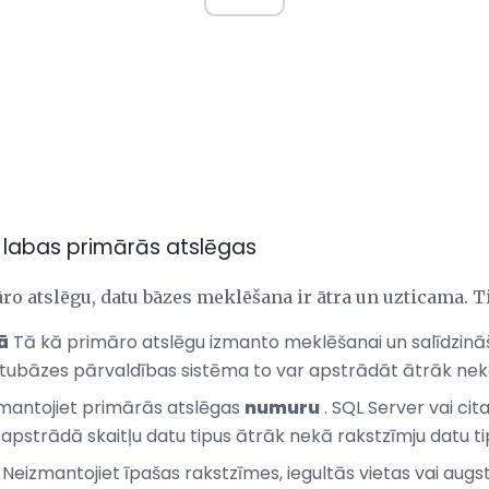
s labas primārās atslēgas
ro atslēgu, datu bāzes meklēšana ir ātra un uzticama. Ti
ā
Tā kā primāro atslēgu izmanto meklēšanai un salīdzināš
atubāzes pārvaldības sistēma to var apstrādāt ātrāk nek
zmantojiet primārās atslēgas
numuru
. SQL Server vai ci
pstrādā skaitļu datu tipus ātrāk nekā rakstzīmju datu tip
Neizmantojiet īpašas rakstzīmes, iegultās vietas vai aug