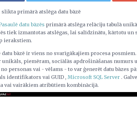
i slikta primārā atslēga datu bāzē
Pasaulē datu bāzēs
primārā atslēga relāciju tabulā unikāl
zēs tiek izmantotas atslēgas, lai salīdzinātu, kārtotu un
rp ierakstiem.
e datu bāzē ir viens no svarīgākajiem procesa posmiem.
r unikāls, piemēram, sociālās apdrošināšanas numurs uz
 no personas vai - vēlams - to var ģenerēt datu bāzes p
ls identifikators vai GUID ,
Microsoft SQL Server
. Galve
ta vai vairākiem atribūtiem kombinācijā.