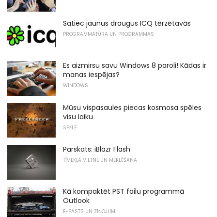
Satiec jaunus draugus ICQ tērzētavās
PROGRAMMATŪRA UN PROGRAMMAS
Es aizmirsu savu Windows 8 paroli! Kādas ir
manas iespējas?
WINDOWS
Mūsu vispasaules piecas kosmosa spēles
visu laiku
SPĒLE
Pārskats: iBlazr Flash
TĪMEKĻA VIETNE UN MEKLĒŠANA
Kā kompaktēt PST failu programmā
Outlook
E-PASTS UN ZIŅOJUMI