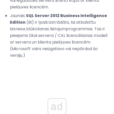
vai iegādāties servera licenci kopā ar klientu
piekļuves licencēm.
Jaunais
SQL Server 2012 Business Intelligence
Edition
(BI) ir īpaši izstrādāts, lai atbalstītu
biznesa izlūkošanas lietojumprogrammas. Tas ir
pieejams tikai servera / CAL licencēšanas modelī
ar servera un klienta piekļuves licencēm.
(Microsoft vairs neizgatavo vai nepārdod šo
versiju.)
ad