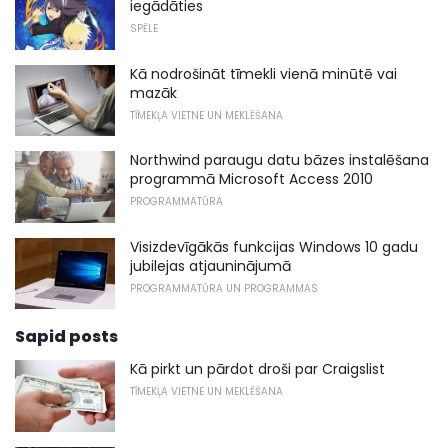
iegādāties
SPĒLE
Kā nodrošināt tīmekli vienā minūtē vai
mazāk
TĪMEKĻA VIETNE UN MEKLĒŠANA
Northwind paraugu datu bāzes instalēšana
programmā Microsoft Access 2010
PROGRAMMATŪRA
Visizdevīgākās funkcijas Windows 10 gadu
jubilejas atjauninājumā
PROGRAMMATŪRA UN PROGRAMMAS
Sapid posts
Kā pirkt un pārdot droši par Craigslist
TĪMEKĻA VIETNE UN MEKLĒŠANA