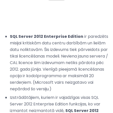
SQL Server 2012 Enterprise Edition
ir paredzēts
misijai kritiskām datu centru darbībām un lielām
datu noliktavām. Šis izdevums tiek pārveidots par
tikai licencēšanas modeli. Neviena jauna servera /
CAL licence šim izdevumam netiks pārdota pēc
2012. gada jūnija. Vienīgā pieejamā licencēšanas
opcija ir kodolprogramma ar maksimāli 20
serdeņiem. (Microsoft vairs neizgatavo vai
nepārdod šo versiju.)
Izstrādātājiem, kuriem ir vajadzīgas visas SQL
Server 2012 Enterprise Edition funkcijas, ko var
izmantot neizmantotā vidē,
SQL Server 2012