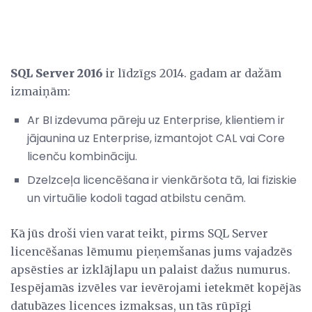
SQL Server 2016
ir līdzīgs 2014. gadam ar dažām
izmaiņām:
Ar BI izdevuma pāreju uz Enterprise, klientiem ir
jājaunina uz Enterprise, izmantojot CAL vai Core
licenču kombināciju.
Dzelzceļa licencēšana ir vienkāršota tā, lai fiziskie
un virtuālie kodoli tagad atbilstu cenām.
Kā jūs droši vien varat teikt, pirms SQL Server
licencēšanas lēmumu pieņemšanas jums vajadzēs
apsēsties ar izklājlapu un palaist dažus numurus.
Iespējamās izvēles var ievērojami ietekmēt kopējās
datubāzes licences izmaksas, un tās rūpīgi