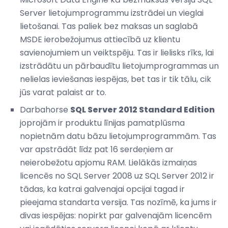
Server lietojumprogrammu izstrādei un vieglai
lietošanai. Tas paliek bez maksas un saglabā
MSDE ierobežojumus attiecībā uz klientu
savienojumiem un veiktspēju. Tas ir lielisks rīks, lai
izstrādātu un pārbaudītu lietojumprogrammas un
nelielas ieviešanas iespējas, bet tas ir tik tālu, cik
jūs varat palaist ar to.
Darbahorse
SQL Server 2012 Standard Edition
joprojām ir produktu līnijas pamatplūsma
nopietnām datu bāzu lietojumprogrammām. Tas
var apstrādāt līdz pat 16 serdeņiem ar
neierobežotu apjomu RAM. Lielākās izmaiņas
licencēs no SQL Server 2008 uz SQL Server 2012 ir
tādas, ka katrai galvenajai opcijai tagad ir
pieejama standarta versija. Tas nozīmē, ka jums ir
divas iespējas: nopirkt par galvenajām licencēm