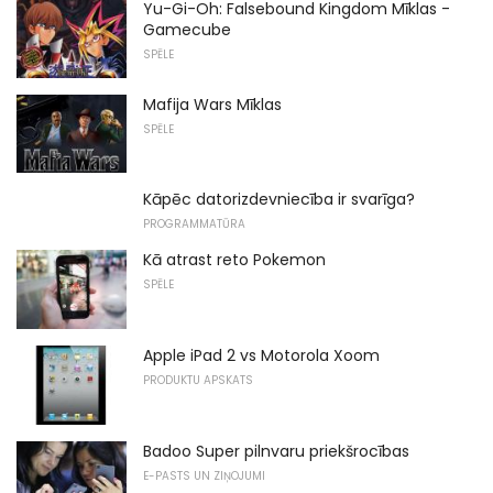
Yu-Gi-Oh: Falsebound Kingdom Mīklas -
Gamecube
SPĒLE
Mafija Wars Mīklas
SPĒLE
Kāpēc datorizdevniecība ir svarīga?
PROGRAMMATŪRA
Kā atrast reto Pokemon
SPĒLE
Apple iPad 2 vs Motorola Xoom
PRODUKTU APSKATS
Badoo Super pilnvaru priekšrocības
E-PASTS UN ZIŅOJUMI