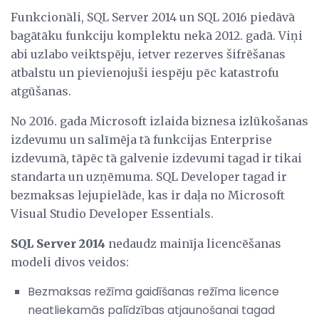
Funkcionāli, SQL Server 2014 un SQL 2016 piedāvā
bagātāku funkciju komplektu nekā 2012. gadā. Viņi
abi uzlabo veiktspēju, ietver rezerves šifrēšanas
atbalstu un pievienojuši iespēju pēc katastrofu
atgūšanas.
No 2016. gada Microsoft izlaida biznesa izlūkošanas
izdevumu un salīmēja tā funkcijas Enterprise
izdevumā, tāpēc tā galvenie izdevumi tagad ir tikai
standarta un uzņēmuma. SQL Developer tagad ir
bezmaksas lejupielāde, kas ir daļa no Microsoft
Visual Studio Developer Essentials.
SQL Server 2014
nedaudz mainīja licencēšanas
modeli divos veidos:
Bezmaksas režīma gaidīšanas režīma licence
neatliekamās palīdzības atjaunošanai tagad