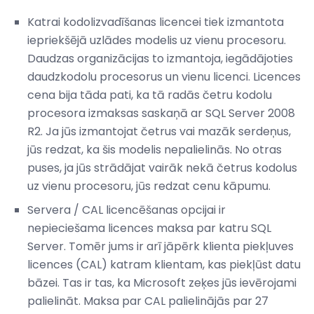
Katrai kodolizvadīšanas licencei tiek izmantota
iepriekšējā uzlādes modelis uz vienu procesoru.
Daudzas organizācijas to izmantoja, iegādājoties
daudzkodolu procesorus un vienu licenci. Licences
cena bija tāda pati, ka tā radās četru kodolu
procesora izmaksas saskaņā ar SQL Server 2008
R2. Ja jūs izmantojat četrus vai mazāk serdeņus,
jūs redzat, ka šis modelis nepalielinās. No otras
puses, ja jūs strādājat vairāk nekā četrus kodolus
uz vienu procesoru, jūs redzat cenu kāpumu.
Servera / CAL licencēšanas opcijai ir
nepieciešama licences maksa par katru SQL
Server. Tomēr jums ir arī jāpērk klienta piekļuves
licences (CAL) katram klientam, kas piekļūst datu
bāzei. Tas ir tas, ka Microsoft zeķes jūs ievērojami
palielināt. Maksa par CAL palielinājās par 27