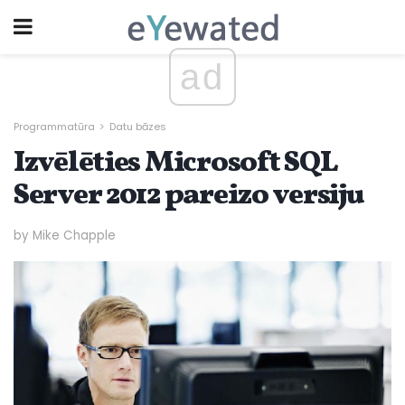
ad
Programmatūra
Datu bāzes
Izvēlēties Microsoft SQL
Server 2012 pareizo versiju
by Mike Chapple