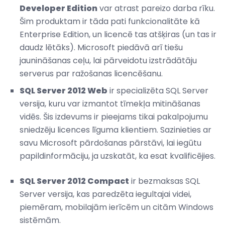
Developer Edition
var atrast pareizo darba rīku.
Šim produktam ir tāda pati funkcionalitāte kā
Enterprise Edition, un licencē tas atšķiras (un tas ir
daudz lētāks). Microsoft piedāvā arī tiešu
jaunināšanas ceļu, lai pārveidotu izstrādātāju
serverus par ražošanas licencēšanu.
SQL Server 2012 Web
ir specializēta SQL Server
versija, kuru var izmantot tīmekļa mitināšanas
vidēs. Šis izdevums ir pieejams tikai pakalpojumu
sniedzēju licences līguma klientiem. Sazinieties ar
savu Microsoft pārdošanas pārstāvi, lai iegūtu
papildinformāciju, ja uzskatāt, ka esat kvalificējies.
SQL Server 2012 Compact
ir bezmaksas SQL
Server versija, kas paredzēta iegultajai videi,
piemēram, mobilajām ierīcēm un citām Windows
sistēmām.