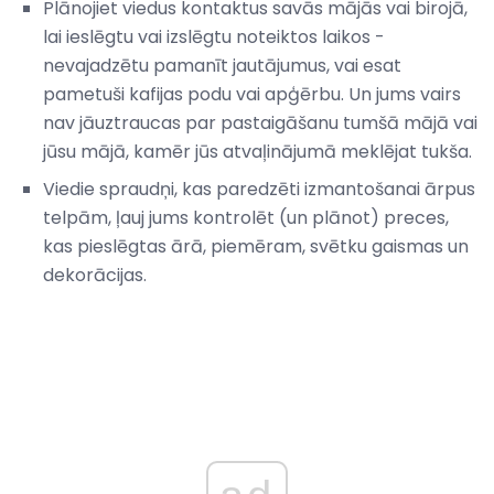
Plānojiet viedus kontaktus savās mājās vai birojā,
lai ieslēgtu vai izslēgtu noteiktos laikos -
nevajadzētu pamanīt jautājumus, vai esat
pametuši kafijas podu vai apģērbu. Un jums vairs
nav jāuztraucas par pastaigāšanu tumšā mājā vai
jūsu mājā, kamēr jūs atvaļinājumā meklējat tukša.
Viedie spraudņi, kas paredzēti izmantošanai ārpus
telpām, ļauj jums kontrolēt (un plānot) preces,
kas pieslēgtas ārā, piemēram, svētku gaismas un
dekorācijas.