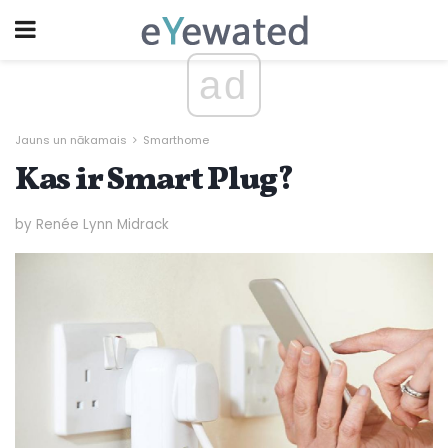
ad
Jauns un nākamais
Smarthome
Kas ir Smart Plug?
by Renée Lynn Midrack