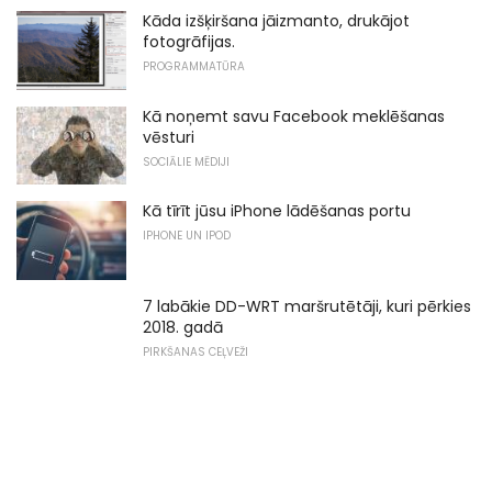
Kāda izšķiršana jāizmanto, drukājot
fotogrāfijas.
PROGRAMMATŪRA
Kā noņemt savu Facebook meklēšanas
vēsturi
SOCIĀLIE MĒDIJI
Kā tīrīt jūsu iPhone lādēšanas portu
IPHONE UN IPOD
7 labākie DD-WRT maršrutētāji, kuri pērkies
2018. gadā
PIRKŠANAS CEĻVEŽI