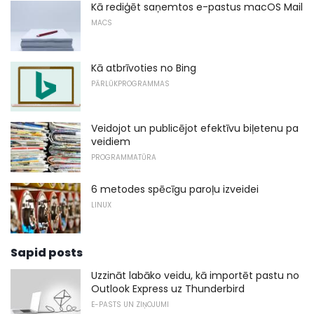
Kā rediģēt saņemtos e-pastus macOS Mail
MACS
Kā atbrīvoties no Bing
PĀRLŪKPROGRAMMAS
Veidojot un publicējot efektīvu biļetenu pa
veidiem
PROGRAMMATŪRA
6 metodes spēcīgu paroļu izveidei
LINUX
Sapid posts
Uzzināt labāko veidu, kā importēt pastu no
Outlook Express uz Thunderbird
E-PASTS UN ZIŅOJUMI