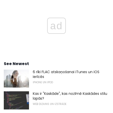
ad
See Newest
6 rīki FLAC atskaņošanai iTunes un iOS
ierīcēs
IPHONE UN IPOD
Kas ir "Kaskāde", kas nozīmē Kaskādes stilu
lapās?
WEB DIZAINS UN IZSTRĀDE