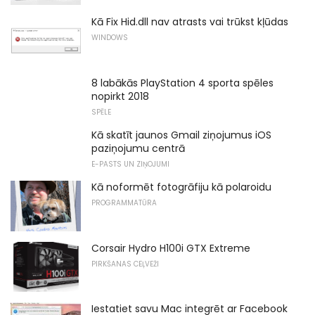
Kā Fix Hid.dll nav atrasts vai trūkst kļūdas
WINDOWS
8 labākās PlayStation 4 sporta spēles
nopirkt 2018
SPĒLE
Kā skatīt jaunos Gmail ziņojumus iOS
paziņojumu centrā
E-PASTS UN ZIŅOJUMI
Kā noformēt fotogrāfiju kā polaroidu
PROGRAMMATŪRA
Corsair Hydro H100i GTX Extreme
PIRKŠANAS CEĻVEŽI
Iestatiet savu Mac integrēt ar Facebook