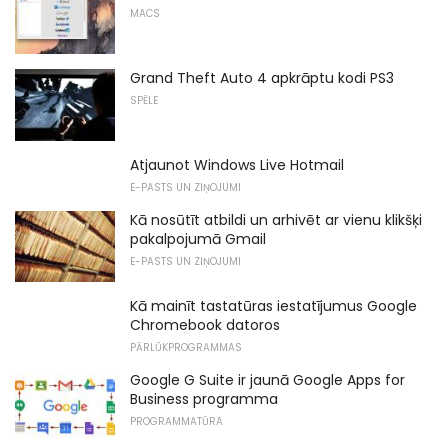
MACS
Grand Theft Auto 4 apkrāptu kodi PS3
SPĒLE
Atjaunot Windows Live Hotmail
E-PASTS UN ZIŅOJUMI
Kā nosūtīt atbildi un arhivēt ar vienu klikšķi
pakalpojumā Gmail
E-PASTS UN ZIŅOJUMI
Kā mainīt tastatūras iestatījumus Google
Chromebook datoros
PĀRLŪKPROGRAMMAS
Google G Suite ir jaunā Google Apps for
Business programma
PROGRAMMATŪRA