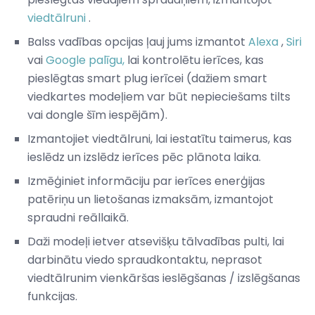
viedtālruni
.
Balss vadības opcijas ļauj jums izmantot
Alexa
,
Siri
vai
Google palīgu,
lai kontrolētu ierīces, kas
pieslēgtas smart plug ierīcei (dažiem smart
viedkartes modeļiem var būt nepieciešams tilts
vai dongle šīm iespējām).
Izmantojiet viedtālruni, lai iestatītu taimerus, kas
ieslēdz un izslēdz ierīces pēc plānota laika.
Izmēģiniet informāciju par ierīces enerģijas
patēriņu un lietošanas izmaksām, izmantojot
spraudni reāllaikā.
Daži modeļi ietver atsevišķu tālvadības pulti, lai
darbinātu viedo spraudkontaktu, neprasot
viedtālrunim vienkāršas ieslēgšanas / izslēgšanas
funkcijas.