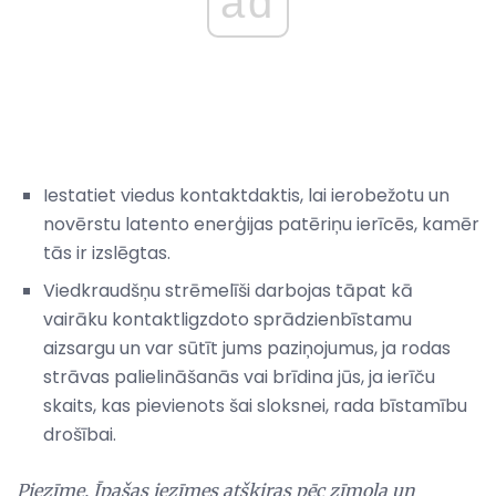
ad
Iestatiet viedus kontaktdaktis, lai ierobežotu un
novērstu latento enerģijas patēriņu ierīcēs, kamēr
tās ir izslēgtas.
Viedkraudšņu strēmelīši darbojas tāpat kā
vairāku kontaktligzdoto sprādzienbīstamu
aizsargu un var sūtīt jums paziņojumus, ja rodas
strāvas palielināšanās vai brīdina jūs, ja ierīču
skaits, kas pievienots šai sloksnei, rada bīstamību
drošībai.
Piezīme. Īpašas iezīmes atšķiras pēc zīmola un