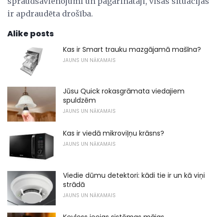
spraudsavienojumi un pagarinātāji, visās situācijās
ir apdraudēta drošība.
Alike posts
Kas ir Smart trauku mazgājamā mašīna?
JAUNS UN NĀKAMAIS
Jūsu Quick rokasgrāmata viedajiem
spuldzēm
JAUNS UN NĀKAMAIS
Kas ir viedā mikroviļņu krāsns?
JAUNS UN NĀKAMAIS
Viedie dūmu detektori: kādi tie ir un kā viņi
strādā
JAUNS UN NĀKAMAIS