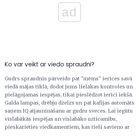
ad
Ko var veikt ar viedo spraudni?
Gudrs spraudnis pārveido pat "mēms" ierīces savā
viedā mājas tīklā, dodot jums lielākas kontroles un
pielāgojamas iespējas, tikai pieslēdzot ierīci iekšā.
Galda lampas, drēbju dzelzs un pat kafijas automāts
saņem IQ atjaunināšanu ar gudru sveces. Lai iegūtu
vislabākās iespējas un vislabāko uzticamību,
pieskarieties viedkamentiem, kas tieši savieno ar