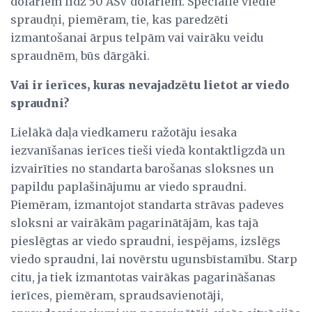
dolāriem līdz 50 ASV dolāriem. Speciālie viedie
spraudņi, piemēram, tie, kas paredzēti
izmantošanai ārpus telpām vai vairāku veidu
spraudnēm, būs dārgāki.
Vai ir ierīces, kuras nevajadzētu lietot ar viedo
spraudni?
Lielākā daļa viedkameru ražotāju iesaka
iezvanīšanas ierīces tieši viedā kontaktligzdā un
izvairīties no standarta barošanas sloksnes un
papildu paplašinājumu ar viedo spraudni.
Piemēram, izmantojot standarta strāvas padeves
sloksni ar vairākām pagarinātājām, kas tajā
pieslēgtas ar viedo spraudni, iespējams, izslēgs
viedo spraudni, lai novērstu ugunsbīstamību. Starp
citu, ja tiek izmantotas vairākas pagarināšanas
ierīces, piemēram, spraudsavienotāji,