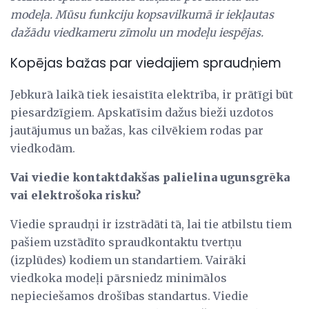
modeļa.
Mūsu funkciju kopsavilkumā ir iekļautas
dažādu viedkameru zīmolu un modeļu iespējas.
Kopējas bažas par viedajiem spraudņiem
Jebkurā laikā tiek iesaistīta elektrība, ir prātīgi būt
piesardzīgiem. Apskatīsim dažus bieži uzdotos
jautājumus un bažas, kas cilvēkiem rodas par
viedkodām.
Vai viedie kontaktdakšas palielina ugunsgrēka
vai elektrošoka risku?
Viedie spraudņi ir izstrādāti tā, lai tie atbilstu tiem
pašiem uzstādīto spraudkontaktu tvertņu
(izplūdes) kodiem un standartiem. Vairāki
viedkoka modeļi pārsniedz minimālos
nepieciešamos drošības standartus. Viedie