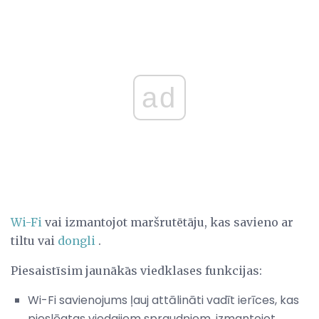
ad
Wi-Fi
vai izmantojot maršrutētāju, kas savieno ar
tiltu vai
dongli
.
Piesaistīsim jaunākās viedklases funkcijas:
Wi-Fi savienojums ļauj attālināti vadīt ierīces, kas
pieslēgtas viedajiem spraudņiem, izmantojot