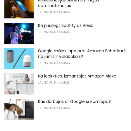
Keyless ieejas sistēmas mājas
automatizācijas
JAUNS UN NĀKAMAIS
Kā pieslēgt Spotify uz Alexa
JAUNS UN NĀKAMAIS
Google mājas lapa pret Amazon Echo: kurš
no jums ir vislabākais?
JAUNS UN NĀKAMAIS
Kā iepirkties, izmantojot Amazon Alexa
JAUNS UN NĀKAMAIS
Kas darbojas ar Google sākumlapu?
JAUNS UN NĀKAMAIS