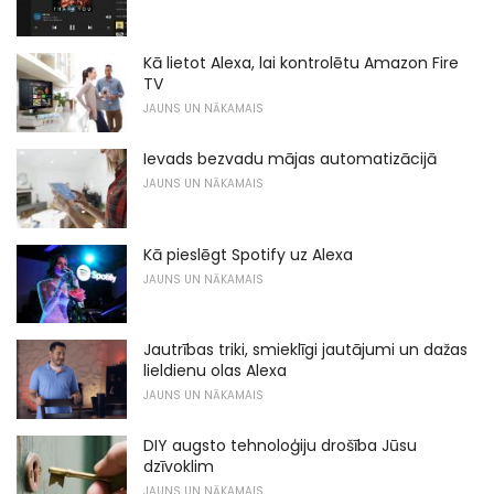
Kā lietot Alexa, lai kontrolētu Amazon Fire
TV
JAUNS UN NĀKAMAIS
Ievads bezvadu mājas automatizācijā
JAUNS UN NĀKAMAIS
Kā pieslēgt Spotify uz Alexa
JAUNS UN NĀKAMAIS
Jautrības triki, smieklīgi jautājumi un dažas
lieldienu olas Alexa
JAUNS UN NĀKAMAIS
DIY augsto tehnoloģiju drošība Jūsu
dzīvoklim
JAUNS UN NĀKAMAIS