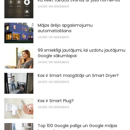
Kā veikt tālruņa zvanus ar jūsu HomePod
JAUNS UN NĀKAMAIS
Mājas ārējo apgaismojumu
automatizēšana
JAUNS UN NĀKAMAIS
99 smieklīgi jautājumi, lai uzdotu jautājumu
Google sākumlapai
JAUNS UN NĀKAMAIS
Kas ir Smart mazgātājs un Smart Dryer?
JAUNS UN NĀKAMAIS
Kas ir Smart Plug?
JAUNS UN NĀKAMAIS
Top 100 Google palīgs un Google mājas