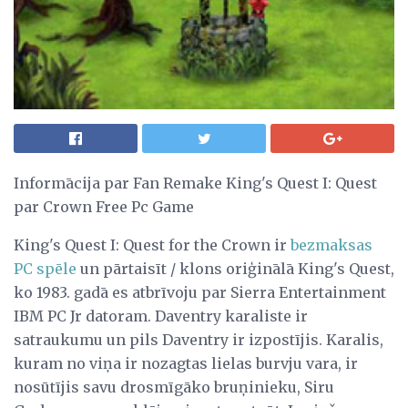
Informācija par Fan Remake King's Quest I: Quest
par Crown Free Pc Game
King's Quest I: Quest for the Crown ir
bezmaksas
PC spēle
un pārtaisīt / klons oriģinālā King's Quest,
ko 1983. gadā es atbrīvoju par Sierra Entertainment
IBM PC Jr datoram. Daventry karaliste ir
satraukumu un pils Daventry ir izpostījis. Karalis,
kuram no viņa ir nozagtas lielas burvju vara, ir
nosūtījis savu drosmīgāko bruņinieku, Siru