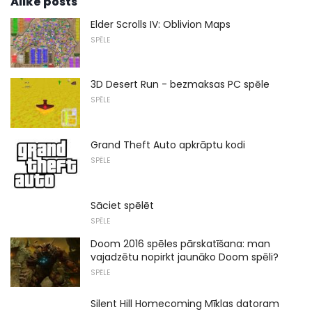
Alike posts
Elder Scrolls IV: Oblivion Maps
SPĒLE
3D Desert Run - bezmaksas PC spēle
SPĒLE
Grand Theft Auto apkrāptu kodi
SPĒLE
Sāciet spēlēt
SPĒLE
Doom 2016 spēles pārskatīšana: man
vajadzētu nopirkt jaunāko Doom spēli?
SPĒLE
Silent Hill Homecoming Mīklas datoram