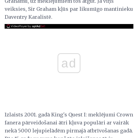
Grahamu, uz meklējumiem tos atgūt. Ja viņš
veiksies, Sir Graham kļūs par likumīgo mantinieku
Daventry Karalistē.
ad
Izlaists 2001. gadā King's Quest I: meklējumi Crown
fanera pārveidošanai ātri kļuva populāri ar vairāk
nekā 5000 lejupielādēm pirmajā atbrīvošanas gadā.