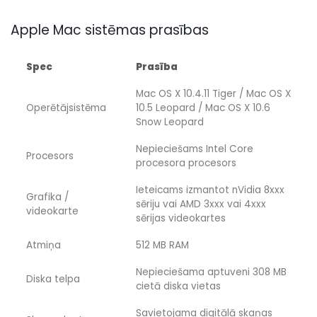
Apple Mac sistēmas prasības
Spec
Prasība
Mac OS X 10.4.11 Tiger / Mac OS X
Operētājsistēma
10.5 Leopard / Mac OS X 10.6
Snow Leopard
Nepieciešams Intel Core
Procesors
procesora procesors
Ieteicams izmantot nVidia 8xxx
Grafika /
sēriju vai AMD 3xxx vai 4xxx
videokarte
sērijas videokartes
Atmiņa
512 MB RAM
Nepieciešama aptuveni 308 MB
Diska telpa
cietā diska vietas
Savietojama digitālā skaņas