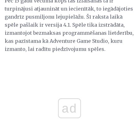
Pēc 15 gadu vecuma kopš tās izlaišanas tā ir
turpinājusi atjaunināt un iecienītāk, to iegādājoties
gandrīz pusmiljonu lejupielāžu. Šī raksta laikā
spēle pašlaik ir versija 4.1. Spēle tika izstrādāta,
izmantojot bezmaksas programmēšanas lietderību,
kas pazīstama kā Adventure Game Studio, kuru
izmanto, lai radītu piedzīvojumu spēles.
ad