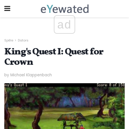
ad
Spēle
Dators
King's Quest I: Quest for
Crown
by Michael Klappenbach