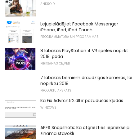
ANDROID
Lejupielādējiet Facebook Messenger
iPhone, iPad, iPod Touch
PROGRAMMATŪRA UN PROGRAMMAS
8 labākās PlayStation 4 VR spēles nopirkt
2018. gadā
PIRKŠANAS CEĻVEŽI
7 labākās bērniem draudzīgās kameras, lai
nopirktu 2018
PRODUKTU APSKATS
Kā Fix Advrcntr2.dll ir pazudušas kļūdas
WINDOWS
APFS Snapshots: Kā atgriezties iepriekšējā
zināmā stāvoklī