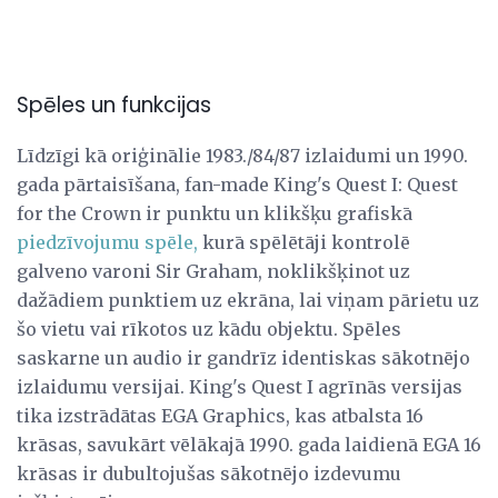
Spēles un funkcijas
Līdzīgi kā oriģinālie 1983./84/87 izlaidumi un 1990.
gada pārtaisīšana, fan-made King's Quest I: Quest
for the Crown ir punktu un klikšķu grafiskā
piedzīvojumu spēle,
kurā spēlētāji kontrolē
galveno varoni Sir Graham, noklikšķinot uz
dažādiem punktiem uz ekrāna, lai viņam pārietu uz
šo vietu vai rīkotos uz kādu objektu. Spēles
saskarne un audio ir gandrīz identiskas sākotnējo
izlaidumu versijai. King's Quest I agrīnās versijas
tika izstrādātas EGA Graphics, kas atbalsta 16
krāsas, savukārt vēlākajā 1990. gada laidienā EGA 16
krāsas ir dubultojušas sākotnējo izdevumu