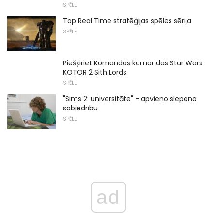
SPĒLE
Top Real Time stratēģijas spēles sērija
SPĒLE
Piešķiriet Komandas komandas Star Wars
KOTOR 2 Sith Lords
SPĒLE
"Sims 2: universitāte" - apvieno slepeno
sabiedrību
SPĒLE
ad