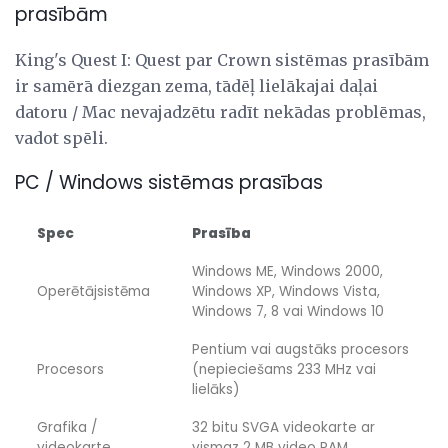
prasībām
King's Quest I: Quest par Crown sistēmas prasībām
ir samērā diezgan zema, tādēļ lielākajai daļai
datoru / Mac nevajadzētu radīt nekādas problēmas,
vadot spēli.
PC / Windows sistēmas prasības
Spec
Prasība
Windows ME, Windows 2000,
Operētājsistēma
Windows XP, Windows Vista,
Windows 7, 8 vai Windows 10
Pentium vai augstāks procesors
Procesors
(nepieciešams 233 MHz vai
lielāks)
Grafika /
32 bitu SVGA videokarte ar
videokarte
vismaz 2 MB video RAM