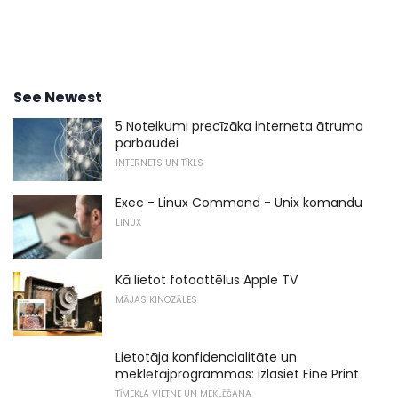
See Newest
5 Noteikumi precīzāka interneta ātruma
pārbaudei
INTERNETS UN TĪKLS
Exec - Linux Command - Unix komandu
LINUX
Kā lietot fotoattēlus Apple TV
MĀJAS KINOZĀLES
Lietotāja konfidencialitāte un
meklētājprogrammas: izlasiet Fine Print
TĪMEKĻA VIETNE UN MEKLĒŠANA