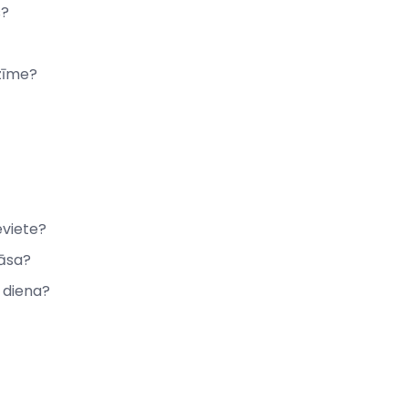
s?
ezīme?
ieviete?
rāsa?
 diena?