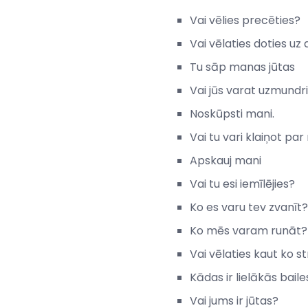
Vai vēlies precēties?
Vai vēlaties doties u
Tu sāp manas jūtas
Vai jūs varat uzmundr
Noskūpsti mani.
Vai tu vari klaiņot pa
Apskauj mani
Vai tu esi iemīlējies?
Ko es varu tev zvanīt?
Ko mēs varam runāt?
Vai vēlaties kaut ko st
Kādas ir lielākās baile
Vai jums ir jūtas?