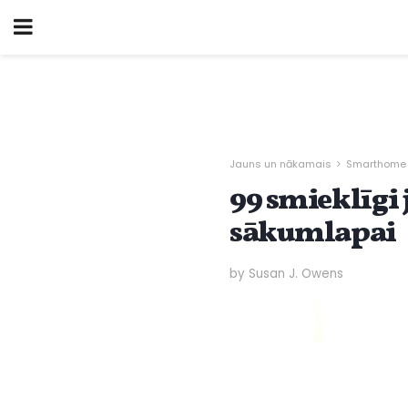
Jauns un nākamais
Smarthome
99 smieklīgi 
sākumlapai
by Susan J. Owens