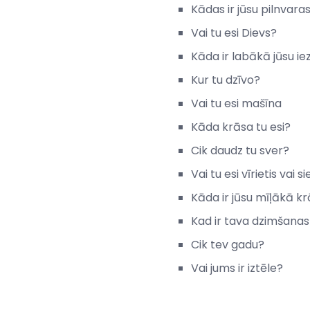
Kādas ir jūsu pilnvara
Vai tu esi Dievs?
Kāda ir labākā jūsu i
Kur tu dzīvo?
Vai tu esi mašīna
Kāda krāsa tu esi?
Cik daudz tu sver?
Vai tu esi vīrietis vai s
Kāda ir jūsu mīļākā k
Kad ir tava dzimšanas
Cik tev gadu?
Vai jums ir iztēle?