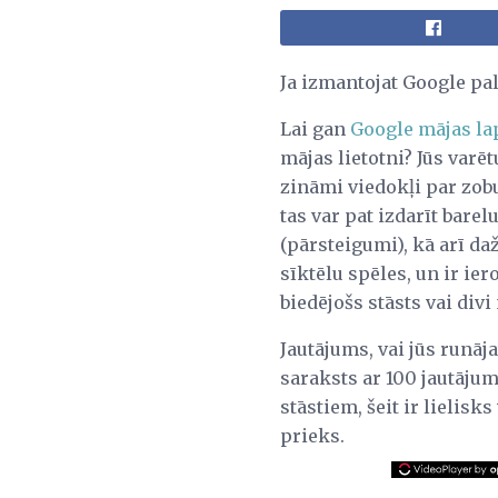
Ja izmantojat Google pal
Lai gan
Google mājas la
mājas lietotni? Jūs varēt
zināmi viedokļi par zobu
tas var pat izdarīt bare
(pārsteigumi), kā arī da
sīktēlu spēles, un ir ier
biedējošs stāsts vai divi 
Jautājums, vai jūs runā
saraksts ar 100 jautāju
stāstiem, šeit ir lielisk
prieks.