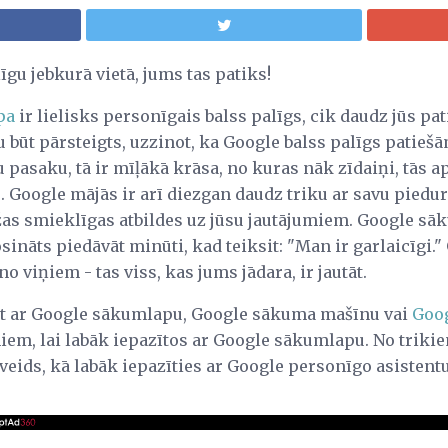
īgu jebkurā vietā, jums tas patiks!
pa
ir lielisks personīgais balss palīgs, cik daudz jūs pa
u būt pārsteigts, uzzinot, ka Google balss palīgs patiešā
 pasaku, tā ir mīļākā krāsa, no kuras nāk zīdaiņi, tās apa
lu. Google mājās ir arī diezgan daudz triku ar savu pied
žas smieklīgas atbildes uz jūsu jautājumiem. Google sāk
osināts piedāvāt minūti, kad teiksit: "Man ir garlaicīgi.
no viņiem - tas viss, kas jums jādara, ir jautāt.
jat ar Google sākumlapu, Google sākuma mašīnu vai
Goog
miem, lai labāk iepazītos ar Google sākumlapu. No trik
s veids, kā labāk iepazīties ar Google personīgo asistentu