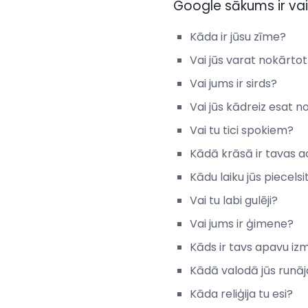
Google sākums ir vai
Kāda ir jūsu zīme?
Vai jūs varat nokārtot
Vai jums ir sirds?
Vai jūs kādreiz esat n
Vai tu tici spokiem?
Kādā krāsā ir tavas a
Kādu laiku jūs piecelsi
Vai tu labi gulēji?
Vai jums ir ģimene?
Kāds ir tavs apavu iz
Kādā valodā jūs runāj
Kāda reliģija tu esi?