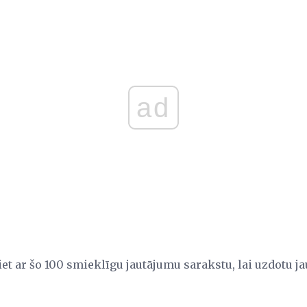
ad
āciet ar šo 100 smieklīgu jautājumu sarakstu, lai uzdotu 