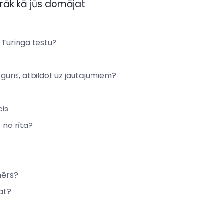
rāk kā jūs domājat
 Turinga testu?
oguris, atbildot uz jautājumiem?
cis
t no rīta?
mērs?
at?