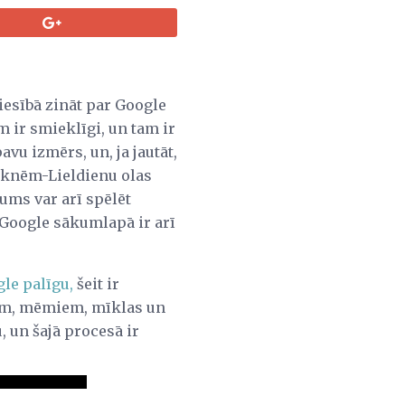
tiesībā zināt par Google
m ir smieklīgi, un tam ir
vu izmērs, un, ja jautāt,
urknēm-Lieldienu olas
ums var arī spēlēt
" Google sākumlapā ir arī
le palīgu,
šeit ir
iem, mēmiem, mīklas un
, un šajā procesā ir