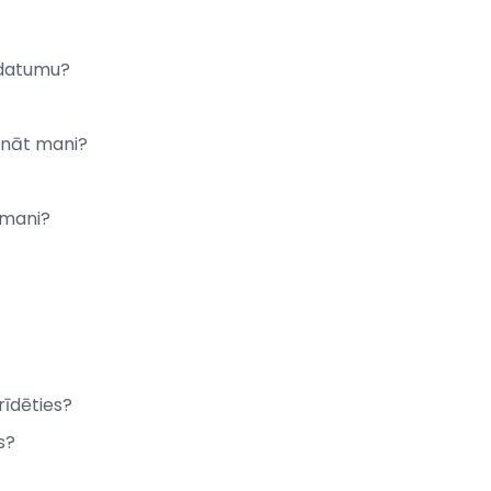
z datumu?
ināt mani?
r mani?
rīdēties?
s?