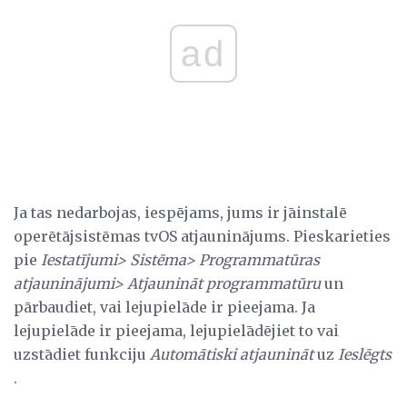
ad
Ja tas nedarbojas, iespējams, jums ir jāinstalē
operētājsistēmas tvOS atjauninājums. Pieskarieties
pie
Iestatījumi> Sistēma> Programmatūras
atjauninājumi> Atjaunināt programmatūru
un
pārbaudiet, vai lejupielāde ir pieejama. Ja
lejupielāde ir pieejama, lejupielādējiet to vai
uzstādiet funkciju
Automātiski atjaunināt
uz
Ieslēgts
.