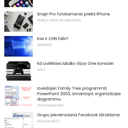
Snap! Pro fotokameras priekš iPhone
TĪMEKĻA VIETNE UN MEKLĒŠANA
Kas ir CHN fails?
WINDOWS
Kā izvēlēties labāko Xbox One konsolei
SPĒLE
Izveidojiet Family Tree programmā
PowerPoint 2003, izmantojot organizācijas
diagrammu
PROGRAMMATŪRA
Grupu pievienošana Facebook tērzēšanai
SOCIĀLIE MĒDIJI