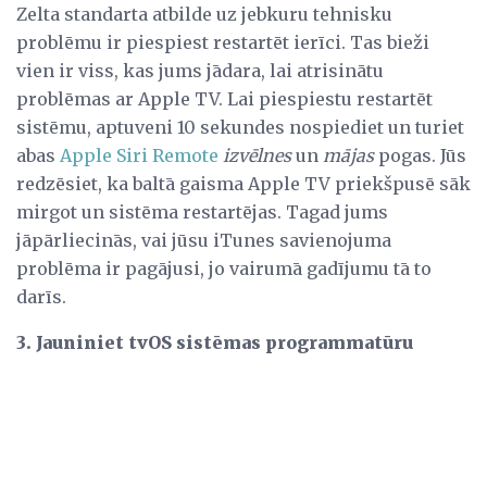
Zelta standarta atbilde uz jebkuru tehnisku
problēmu ir piespiest restartēt ierīci. Tas bieži
vien ir viss, kas jums jādara, lai atrisinātu
problēmas ar Apple TV. Lai piespiestu restartēt
sistēmu, aptuveni 10 sekundes nospiediet un turiet
abas
Apple Siri Remote
izvēlnes
un
mājas
pogas. Jūs
redzēsiet, ka baltā gaisma Apple TV priekšpusē sāk
mirgot un sistēma restartējas. Tagad jums
jāpārliecinās, vai jūsu iTunes savienojuma
problēma ir pagājusi, jo vairumā gadījumu tā to
darīs.
3. Jauniniet tvOS sistēmas programmatūru