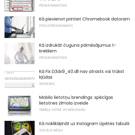
PROGRAMMATŪRA
Kā pievienot printeri Chromebook datoram
PĀRLŪKPROGRAMMAS
Kā izdrukāt čuguna pārnēsājumus t-
krekliem
PROGRAMMATŪRA
Kā Fix D3dx9_40.dll nav atrasts vai trūkst
kļūdas
WINDOWS
Mobilo lietotņu brendings: spēcīgas
lietotnes zīmola izveide
TĪMEKĻA VIETNE UN MEKLĒŠANA
Kā noklikšķināt uz Instagram izpētes tabulā
SOCIĀLIE MĒDIJI