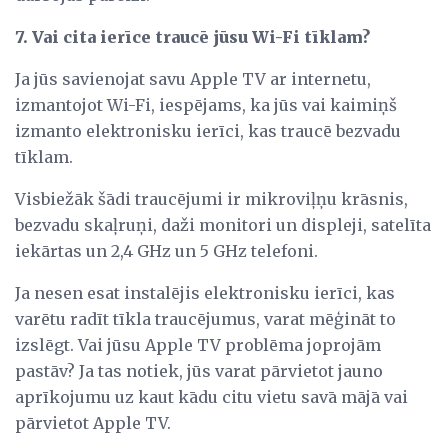
7. Vai cita ierīce traucē jūsu Wi-Fi tīklam?
Ja jūs savienojat savu Apple TV ar internetu,
izmantojot Wi-Fi, iespējams, ka jūs vai kaimiņš
izmanto elektronisku ierīci, kas traucē bezvadu
tīklam.
Visbiežāk šādi traucējumi ir mikroviļņu krāsnis,
bezvadu skaļruņi, daži monitori un displeji, satelīta
iekārtas un 2,4 GHz un 5 GHz telefoni.
Ja nesen esat instalējis elektronisku ierīci, kas
varētu radīt tīkla traucējumus, varat mēģināt to
izslēgt. Vai jūsu Apple TV problēma joprojām
pastāv? Ja tas notiek, jūs varat pārvietot jauno
aprīkojumu uz kaut kādu citu vietu savā mājā vai
pārvietot Apple TV.