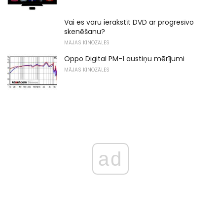
Vai es varu ierakstīt DVD ar progresīvo
skenēšanu?
MĀJAS KINOZĀLES
Oppo Digital PM-1 austiņu mērījumi
MĀJAS KINOZĀLES
ad