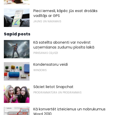
Pieci iemesli, kāpēc jūs esat drošāks
vadītājs ar GPS
JAUNS UN NĀKAMAIS
Sapid posts
Kā satelīta abonenti var novērst
uzņemšanas zudumu plosīta laikā
PIRKŠANAS CEĻVEŽI
Kondensatoru veidi
WINDOWS
Sāciet lietot Snapchat
PROGRAMMATŪRA UN PROGRAMMAS
Kā konvertēt izteicienus un nobrukumus
Word 2010