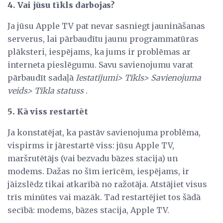
4. Vai jūsu tīkls darbojas?
Ja jūsu Apple TV pat nevar sasniegt jaunināšanas
serverus, lai pārbaudītu jaunu programmatūras
plāksteri, iespējams, ka jums ir problēmas ar
interneta pieslēgumu. Savu savienojumu varat
pārbaudīt sadaļā
Iestatījumi> Tīkls> Savienojuma
veids> Tīkla statuss
.
5. Kā viss restartēt
Ja konstatējat, ka pastāv savienojuma problēma,
vispirms ir jārestartē viss: jūsu Apple TV,
maršrutētājs (vai bezvadu bāzes stacija) un
modems. Dažas no šīm ierīcēm, iespējams, ir
jāizslēdz tikai atkarībā no ražotāja. Atstājiet visus
trīs minūtes vai mazāk. Tad restartējiet tos šādā
secībā: modems, bāzes stacija, Apple TV.