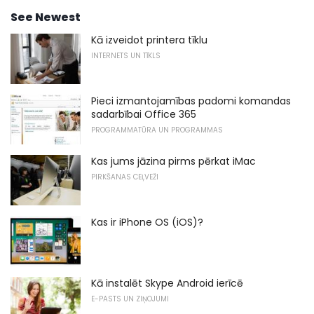
See Newest
Kā izveidot printera tīklu
INTERNETS UN TĪKLS
Pieci izmantojamības padomi komandas
sadarbībai Office 365
PROGRAMMATŪRA UN PROGRAMMAS
Kas jums jāzina pirms pērkat iMac
PIRKŠANAS CEĻVEŽI
Kas ir iPhone OS (iOS)?
Kā instalēt Skype Android ierīcē
E-PASTS UN ZIŅOJUMI