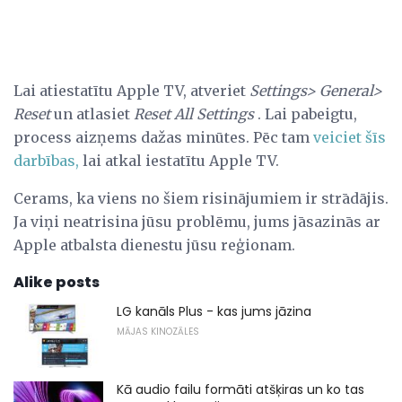
Lai atiestatītu Apple TV, atveriet
Settings> General>
Reset
un atlasiet
Reset All Settings
. Lai pabeigtu,
process aizņems dažas minūtes. Pēc tam
veiciet šīs
darbības,
lai atkal iestatītu Apple TV.
Cerams, ka viens no šiem risinājumiem ir strādājis.
Ja viņi neatrisina jūsu problēmu, jums jāsazinās ar
Apple atbalsta dienestu jūsu reģionam.
Alike posts
LG kanāls Plus - kas jums jāzina
MĀJAS KINOZĀLES
Kā audio failu formāti atšķiras un ko tas