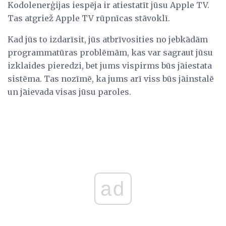
Kodolenerģijas iespēja ir atiestatīt jūsu Apple TV.
Tas atgriež Apple TV rūpnīcas stāvoklī.
Kad jūs to izdarīsit, jūs atbrīvosities no jebkādām
programmatūras problēmām, kas var sagraut jūsu
izklaides pieredzi, bet jums vispirms būs jāiestata
sistēma. Tas nozīmē, ka jums arī viss būs jāinstalē
un jāievada visas jūsu paroles.
ad