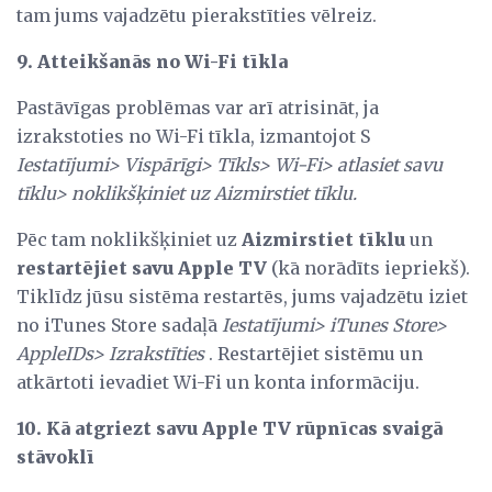
tam jums vajadzētu pierakstīties vēlreiz.
9. Atteikšanās no Wi-Fi tīkla
Pastāvīgas problēmas var arī atrisināt, ja
izrakstoties no Wi-Fi tīkla, izmantojot S
Iestatījumi> Vispārīgi> Tīkls> Wi-Fi> atlasiet savu
tīklu> noklikšķiniet uz Aizmirstiet tīklu.
Pēc tam noklikšķiniet uz
Aizmirstiet tīklu
un
restartējiet savu Apple TV
(kā norādīts iepriekš).
Tiklīdz jūsu sistēma restartēs, jums vajadzētu iziet
no iTunes Store sadaļā
Iestatījumi> iTunes Store>
AppleIDs> Izrakstīties
. Restartējiet sistēmu un
atkārtoti ievadiet Wi-Fi un konta informāciju.
10. Kā atgriezt savu Apple TV rūpnīcas svaigā
stāvoklī