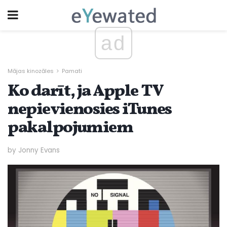
ad
Mājas kinozāles
Pamati
Ko darīt, ja Apple TV
nepievienosies iTunes
pakalpojumiem
by Jonny Evans