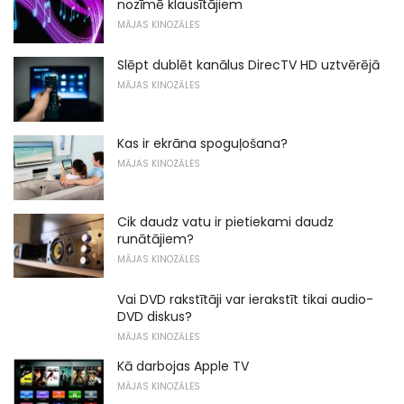
nozīmē klausītājiem
MĀJAS KINOZĀLES
Slēpt dublēt kanālus DirecTV HD uztvērējā
MĀJAS KINOZĀLES
Kas ir ekrāna spoguļošana?
MĀJAS KINOZĀLES
Cik daudz vatu ir pietiekami daudz
runātājiem?
MĀJAS KINOZĀLES
Vai DVD rakstītāji var ierakstīt tikai audio-
DVD diskus?
MĀJAS KINOZĀLES
Kā darbojas Apple TV
MĀJAS KINOZĀLES