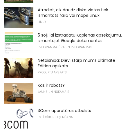
Atrodiet, cik daudz diska vietas tiek
izmantots failā vai mapē Linux
LINUX
5 soļi, lai izstrādātu Kopienas apsekojumu,
izmantojot Google dokumentus
PROGRAMMATŪRA UN PROGRAMMAS
Netaisnība: Dievi starp mums Ultimate
Edition apskats
PRODUKTU APSKATS
Kas ir robots?
JAUNS UN NĀKAMAIS
3Com aparatūras atbalsts
PALĪDZĪBAS SAŅEMŠANA