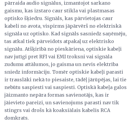
pārraida audio signālus, izmantojot sarkano
gaismu, kas izstaro caur stikla vai plastmasas
optisko šķiedru. Signāls, kas pārvietojas caur
kabeli no avota, vispirms jāpārvērš no elektriskā
signāla uz optisko. Kad signāls sasniedz saņēmēju,
tas atkal tiek pārveidots atpakaļ uz elektrisko
signālu. Atšķirībā no pieskāriena, optiskie kabeļi
nav jutīgi pret RFI vai EMI troksni vai signāla
zudumu attālumos, jo gaisma un nevis elektrība
sniedz informāciju. Tomēr optiskie kabeļi parasti
ir trauslāki nekā to piesaiste, tādēļ jārūpējas, lai tie
nebūtu saspiesti vai saspiesti. Optiskā kabeļa galos
jāizmanto nepāra formas savienotājs, kas ir
jāievieto pareizi, un savienojums parasti nav tik
stingrs vai drošs kā koaksiālais kabelis RCA
domkrats.