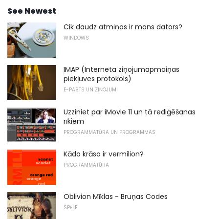
See Newest
Cik daudz atmiņas ir mans dators?
WINDOWS
IMAP (Interneta ziņojumapmaiņas
piekļuves protokols)
E-PASTS UN ZIŅOJUMI
Uzziniet par iMovie 11 un tā rediģēšanas
rīkiem
PROGRAMMATŪRA UN PROGRAMMAS
Kāda krāsa ir vermilion?
PROGRAMMATŪRA
Oblivion Mīklas - Bruņas Codes
SPĒLE