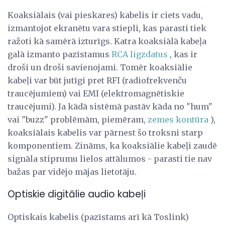
Koaksiālais (vai pieskares) kabelis ir ciets vadu,
izmantojot ekranētu vara stiepli, kas parasti tiek
ražoti kā samērā izturīgs. Katra koaksiālā kabeļa
galā izmanto pazīstamus
RCA ligzdatus
, kas ir
droši un droši savienojami. Tomēr koaksiālie
kabeļi var būt jutīgi pret RFI (radiofrekvenču
traucējumiem) vai EMI (elektromagnētiskie
traucējumi). Ja kādā sistēmā pastāv kāda no "hum"
vai "buzz" problēmām, piemēram,
zemes kontūra
),
koaksiālais kabelis var pārnest šo troksni starp
komponentiem. Zināms, ka koaksiālie kabeļi zaudē
signāla stiprumu lielos attālumos - parasti tie nav
bažas par vidējo mājas lietotāju.
Optiskie digitālie audio kabeļi
Optiskais kabelis (pazīstams arī kā Toslink)