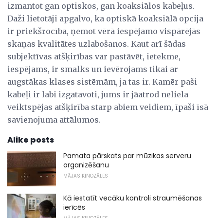
izmantot gan optiskos, gan koaksiālos kabeļus.
Daži lietotāji apgalvo, ka optiskā koaksiālā opcija
ir priekšrocība, ņemot vērā iespējamo vispārējās
skaņas kvalitātes uzlabošanos. Kaut arī šādas
subjektīvas atšķirības var pastāvēt, ietekme,
iespējams, ir smalks un ievērojams tikai ar
augstākas klases sistēmām, ja tas ir. Kamēr paši
kabeļi ir labi izgatavoti, jums ir jāatrod neliela
veiktspējas atšķirība starp abiem veidiem, īpaši īsā
savienojuma attālumos.
Alike posts
Pamata pārskats par mūzikas serveru
organizēšanu
MĀJAS KINOZĀLES
Kā iestatīt vecāku kontroli straumēšanas
ierīcēs