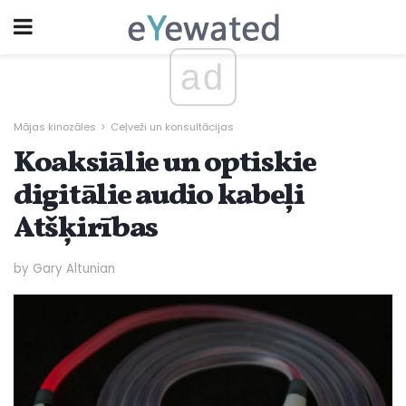
ad
Mājas kinozāles
Ceļveži un konsultācijas
Koaksiālie un optiskie
digitālie audio kabeļi
Atšķirības
by Gary Altunian