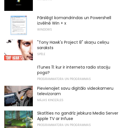
Pārslēgt komandrindas un Powershell
izvēlnē Win + x
WINDOWS
"Tony Hawk's Project 8" skaņu celiņu
saraksts
SPĒLE
ITunes 11: kur ir interneta radio staciju
poga?
PROGRAMMATŪRA UN PROGRAMMAS
Pievienojiet savu digitālo videokameru
televizoram
MĀJAS KINOZĀLES
Skatīties no gandrīz jebkura Media Server
Apple TV ar Infuse
PROGRAMMATŪRA UN PROGRAMMAS