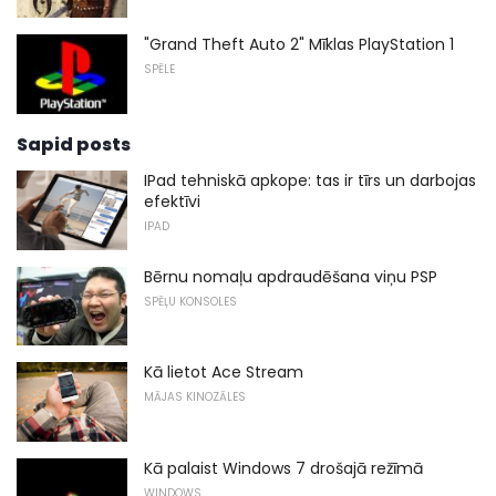
"Grand Theft Auto 2" Mīklas PlayStation 1
SPĒLE
Sapid posts
IPad tehniskā apkope: tas ir tīrs un darbojas
efektīvi
IPAD
Bērnu nomaļu apdraudēšana viņu PSP
SPĒĻU KONSOLES
Kā lietot Ace Stream
MĀJAS KINOZĀLES
Kā palaist Windows 7 drošajā režīmā
WINDOWS