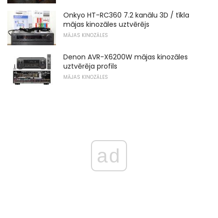
Onkyo HT-RC360 7.2 kanālu 3D / tīkla
mājas kinozāles uztvērējs
MĀJAS KINOZĀLES
Denon AVR-X6200W mājas kinozāles
uztvērēja profils
MĀJAS KINOZĀLES
ad