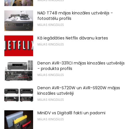
MĀJAS KINOZĀLES
NAD T748 mājas kinozāles uztvērējs -
fotoattēlu profils
MĀJAS KINOZĀLES
Kā iegādāties Netflix dāvanu kartes
MĀJAS KINOZĀLES
Denon AVR-3311CI mājas kinozāles uztvērējs
- produkta profils
MĀJAS KINOZĀLES
Denon AVR-S720W un AVR-S920W mājas
kinozāles uztvērēji
MĀJAS KINOZĀLES
MiniDV vs Digital8 fakti un padomi
MĀJAS KINOZĀLES