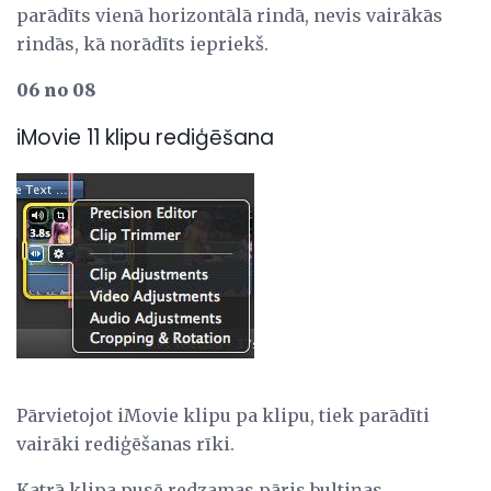
parādīts vienā horizontālā rindā, nevis vairākās
rindās, kā norādīts iepriekš.
06 no 08
iMovie 11 klipu rediģēšana
Pārvietojot iMovie klipu pa klipu, tiek parādīti
vairāki rediģēšanas rīki.
Katrā klipa pusē redzamas pāris bultiņas.