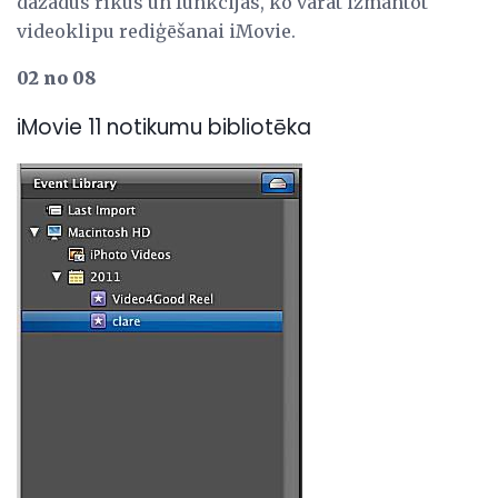
dažādus rīkus un funkcijas, ko varat izmantot
videoklipu rediģēšanai iMovie.
02 no 08
iMovie 11 notikumu bibliotēka