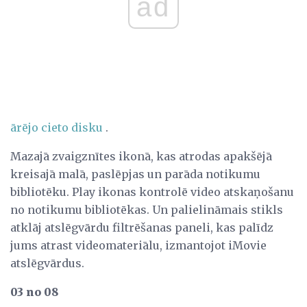
ad
ārējo cieto disku
.
Mazajā zvaigznītes ikonā, kas atrodas apakšējā
kreisajā malā, paslēpjas un parāda notikumu
bibliotēku. Play ikonas kontrolē video atskaņošanu
no notikumu bibliotēkas. Un palielināmais stikls
atklāj atslēgvārdu filtrēšanas paneli, kas palīdz
jums atrast videomateriālu, izmantojot iMovie
atslēgvārdus.
03 no 08