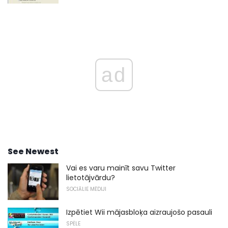
ad
See Newest
Vai es varu mainīt savu Twitter
lietotājvārdu?
SOCIĀLIE MĒDIJI
Izpētiet Wii mājasbloķa aizraujošo pasauli
SPĒLE