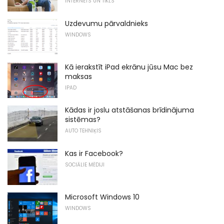
INTERNETS UN TĪKLS
Uzdevumu pārvaldnieks
WINDOWS
Kā ierakstīt iPad ekrānu jūsu Mac bez
maksas
IPAD
Kādas ir joslu atstāšanas brīdinājuma
sistēmas?
AUTO TEHNIĶIS
Kas ir Facebook?
SOCIĀLIE MĒDIJI
Microsoft Windows 10
WINDOWS