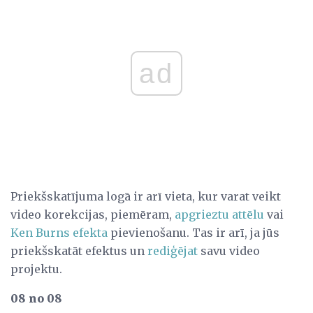
ad
Priekšskatījuma logā ir arī vieta, kur varat veikt
video korekcijas, piemēram,
apgrieztu attēlu
vai
Ken Burns efekta
pievienošanu. Tas ir arī, ja jūs
priekšskatāt efektus un
rediģējat
savu video
projektu.
08 no 08