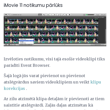
iMovie 11 notikumu pārlūks
Izvēloties notikumu, visi tajā esošie videoklipi tiks
parādīti Event Browser.
Šajā logā jūs varat pievienot un pievienot
atslēgvārdus saviem videoklipiem un veikt
klipu
korekcijas
.
Ar zilu atzīmētā klipa detaļām ir pievienoti ar tiem
saistītie atslēgvārdi. Zaļās daļas atzīmētas kā