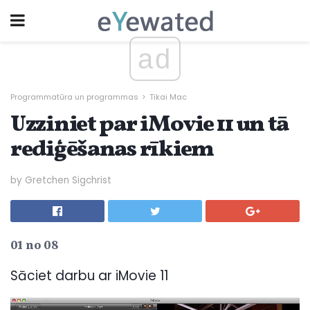
ad
Programmatūra un programmas
Tikai Mac
Uzziniet par iMovie 11 un tā
rediģēšanas rīkiem
by Gretchen Sigchrist
01 no 08
Sāciet darbu ar iMovie 11