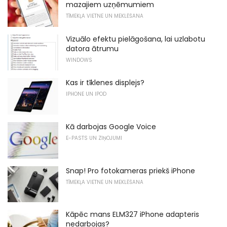
mazajiem uzņēmumiem
TĪMEKĻA VIETNE UN MEKLĒŠANA
Vizuālo efektu pielāgošana, lai uzlabotu
datora ātrumu
WINDOWS
Kas ir tīklenes displejs?
IPHONE UN IPOD
Kā darbojas Google Voice
E-PASTS UN ZIŅOJUMI
Snap! Pro fotokameras priekš iPhone
TĪMEKĻA VIETNE UN MEKLĒŠANA
Kāpēc mans ELM327 iPhone adapteris
nedarbojas?