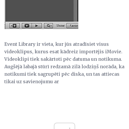
Event Library ir vieta, kur jūs atradīsiet visus
videoklipus, kurus esat kādreiz importējis iMovie.
Videoklipi tiek sakārtoti pēc datuma un notikuma.
Augšējā labajā stūrī redzamā zilā lodziņš norāda, ka
notikumi tiek sagrupēti pēc diska, un tas attiecas
tikai uz savienojumu ar