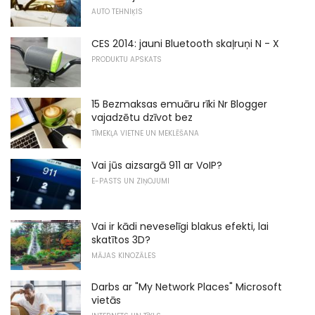
AUTO TEHNIĶIS
CES 2014: jauni Bluetooth skaļruņi N - X
PRODUKTU APSKATS
15 Bezmaksas emuāru rīki Nr Blogger
vajadzētu dzīvot bez
TĪMEKĻA VIETNE UN MEKLĒŠANA
Vai jūs aizsargā 911 ar VoIP?
E-PASTS UN ZIŅOJUMI
Vai ir kādi neveselīgi blakus efekti, lai
skatītos 3D?
MĀJAS KINOZĀLES
Darbs ar "My Network Places" Microsoft
vietās