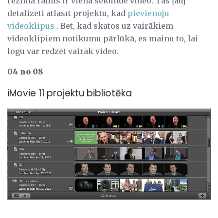
režīma rāmis ir viena sekunde video. Tas ļauj
detalizēti atlasīt projektu, kad
pievienoju
videoklipus
. Bet, kad skatos uz vairākiem
videoklipiem notikumu pārlūkā, es mainu to, lai
logu var redzēt vairāk video.
04 no 08
iMovie 11 projektu bibliotēka