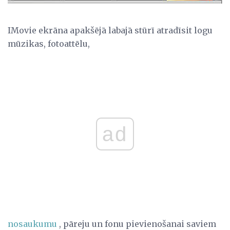
IMovie ekrāna apakšējā labajā stūrī atradīsit logu
mūzikas, fotoattēlu,
ad
nosaukumu
, pāreju un fonu pievienošanai saviem