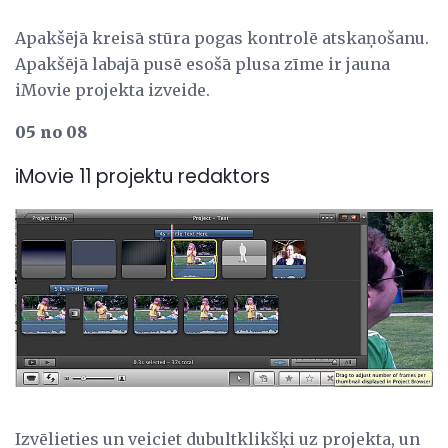
Apakšējā kreisā stūra pogas kontrolē atskaņošanu.
Apakšējā labajā pusē esošā plusa zīme ir jauna
iMovie projekta izveide.
05 no 08
iMovie 11 projektu redaktors
Izvēlieties un veiciet dubultklikšķi uz projekta, un