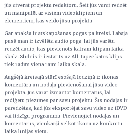
jūs atverat projekta redaktoru. Šeit jūs varat redzēt
un manipulēt ar visiem videoklipiem un
elementiem, kas veido jūsu projektu.
Gar apakšā ir atskaņošanas pogas pa kreisi. Labajā
pusē man ir izvēlēta audio poga, lai jūs varētu
redzēt audio, kas pievienots katram klipam laika
skalā. Slīdnis ir iestatīts uz All, tāpēc katrs klips
tiek rādīts vienā rāmī laika skalā.
Augšējā kreisajā stūrī esošajā lodziņā ir ikonas
komentāru un nodaļu pievienošanai jūsu video
projektā. Jūs varat izmantot komentārus, lai
rediģētu piezīmes par savu projektu. Šīs nodaļas ir
paredzētas, kad jūs eksportējat savu video uz iDVD
vai līdzīgu programmu. Pievienojiet nodaļas un
komentārus, vienkārši velkot ikonu uz konkrētu
laika līnijas vietu.