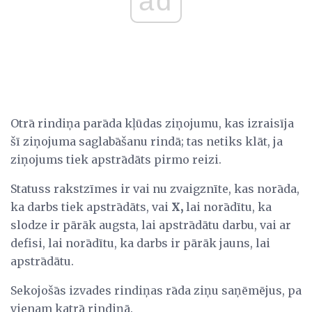
ad
Otrā rindiņa parāda kļūdas ziņojumu, kas izraisīja
šī ziņojuma saglabāšanu rindā; tas netiks klāt, ja
ziņojums tiek apstrādāts pirmo reizi.
Statuss rakstzīmes ir vai nu zvaigznīte, kas norāda,
ka darbs tiek apstrādāts, vai
X,
lai norādītu, ka
slodze ir pārāk augsta, lai apstrādātu darbu, vai ar
defisi, lai norādītu, ka darbs ir pārāk jauns, lai
apstrādātu.
Sekojošās izvades rindiņas rāda ziņu saņēmējus, pa
vienam katrā rindiņā.