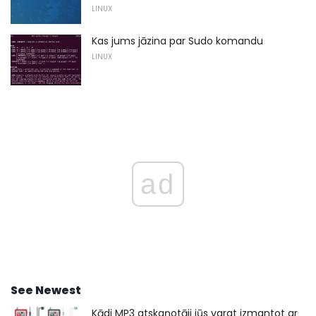
LINUX
Kas jums jāzina par Sudo komandu
LINUX
ad
See Newest
Kādi MP3 atskaņotāji jūs varat izmantot ar