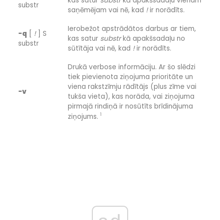
kas satur
substr
kā apakšsadaļu vienam
substr
saņēmējam vai nē, kad
!
ir norādīts.
Ierobežot apstrādātos darbus ar tiem,
-q
[
!
] S
kas satur
substr
kā apakšsadaļu no
substr
sūtītāja vai nē, kad
!
ir norādīts.
Drukā verbose informāciju. Ar šo slēdzi
tiek pievienota ziņojuma prioritāte un
viena rakstzīmju rādītājs (plus zīme vai
-v
tukša vieta), kas norāda, vai ziņojuma
pirmajā rindiņā ir nosūtīts brīdinājuma
1
ziņojums.