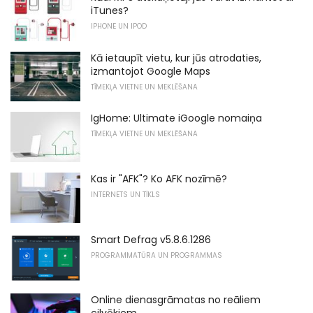
iTunes?
IPHONE UN IPOD
Kā ietaupīt vietu, kur jūs atrodaties,
izmantojot Google Maps
TĪMEKĻA VIETNE UN MEKLĒŠANA
IgHome: Ultimate iGoogle nomaiņa
TĪMEKĻA VIETNE UN MEKLĒŠANA
Kas ir "AFK"? Ko AFK nozīmē?
INTERNETS UN TĪKLS
Smart Defrag v5.8.6.1286
PROGRAMMATŪRA UN PROGRAMMAS
Online dienasgrāmatas no reāliem