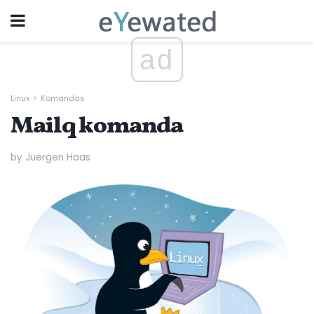
ad
Linux
Komandas
Mailq komanda
by Juergen Haas