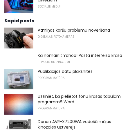
cilvēkiem
SOCIĀLIE MĒDIJI
Sapid posts
Atmiņas karšu problēmu novēršana
DIGITĀLĀS FOTOKAMERAS
Kā nomainīt Yahoo! Pasta interfeisa krāsa
E-PASTS UN ZIŅOJUMI
Publikācijas datu plāksnītes
PROGRAMMATŪRA
Uzziniet, kā pielietot fonu krāsas tabulām
programmā Word
PROGRAMMATŪRA
Denon AVR-X7200WA vadošā mājas
kinozāles uztvērējs