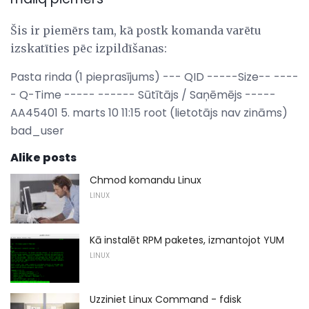
Šis ir piemērs tam, kā postk komanda varētu
izskatīties pēc izpildīšanas:
Pasta rinda (1 pieprasījums) --- QID -----Size-- ----
- Q-Time ----- ------ Sūtītājs / Saņēmējs -----
AA45401 5. marts 10 11:15 root (lietotājs nav zināms)
bad_user
Alike posts
Chmod komandu Linux
LINUX
Kā instalēt RPM paketes, izmantojot YUM
LINUX
Uzziniet Linux Command - fdisk