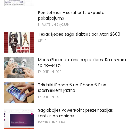
Pointofmail - sertificēts e-pasta
pakalpojums
E-PASTS UN ZIŅOJUMI
Texas ķēdes zāģa slaktiņš par Atari 2600
SPĒLE
Mans iPhone ekrāns negriezīsies. Kā es varu
to novērst?
IPHONE UN IPOD
Trīs triki iPhone 6 un iPhone 6 Plus
īpašniekiem jāzina
IPHONE UN IPOD
Saglabājiet PowerPoint prezentācijas
fontus no maiņas
PROGRAMMATŪRA