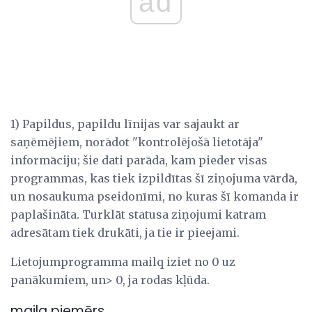
ad
1) Papildus, papildu līnijas var sajaukt ar
saņēmējiem, norādot "kontrolējošā lietotāja"
informāciju; šie dati parāda, kam pieder visas
programmas, kas tiek izpildītas šī ziņojuma vārdā,
un nosaukuma pseidonīmi, no kuras šī komanda ir
paplašināta. Turklāt statusa ziņojumi katram
adresātam tiek drukāti, ja tie ir pieejami.
Lietojumprogramma mailq iziet no 0 uz
panākumiem, un> 0, ja rodas kļūda.
mailq piemērs