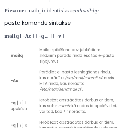
Piezīme:
mailq ir identisks
sendmail-bp
.
pasta komandu sintakse
mailq
[
-Ac
] [
-q ...
] [
-v
]
Mailq izpildīšana bez jebkādiem
mailq
slēdžiem parāda rindā esošos e-pasta
ziņojumus.
Parādiet e-pasta iesniegšanas rindu,
kas norādīta
/etc/mail/submit.cf,
nevis
-Ac
MTA rindā, kas norādīta
/etc/mail/sendmail.cf
.
Ierobežot apstrādātos darbus ar tiem,
-q
[
!
] I
kas satur
substr
kā rindas id apakšvirkni,
apakšstr
vai tad, kad
!
ir norādīts.
Ierobežot apstrādātos darbus ar tiem,
-q
[
!
] R