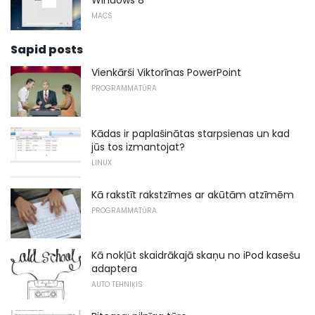
MACS
Sapid posts
Vienkārši Viktorīnas PowerPoint
PROGRAMMATŪRA
Kādas ir paplašinātas starpsienas un kad
jūs tos izmantojat?
LINUX
Kā rakstīt rakstzīmes ar akūtām atzīmēm
PROGRAMMATŪRA
Kā nokļūt skaidrākajā skaņu no iPod kasešu
adaptera
AUTO TEHNIĶIS