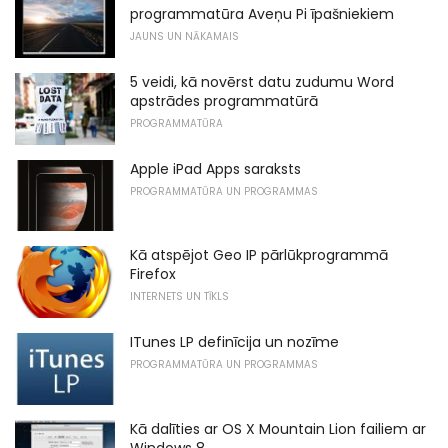
programmatūra Aveņu Pi īpašniekiem
JAUNS UN NĀKAMAIS
5 veidi, kā novērst datu zudumu Word
apstrādes programmatūrā
PROGRAMMATŪRA
Apple iPad Apps saraksts
PROGRAMMATŪRA UN PROGRAMMAS
Kā atspējot Geo IP pārlūkprogrammā
Firefox
INTERNETS UN TĪKLS
ITunes LP definīcija un nozīme
PROGRAMMATŪRA UN PROGRAMMAS
Kā dalīties ar OS X Mountain Lion failiem ar
Windows 8