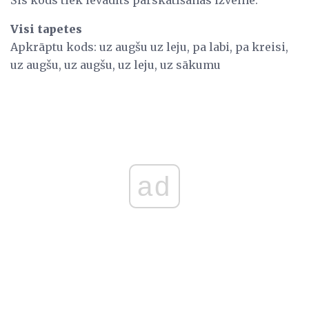
Šis kods tiek ievadīts pārskatīšanas izvēlnē.
Visi tapetes
Apkrāptu kods: uz augšu uz leju, pa labi, pa kreisi,
uz augšu, uz augšu, uz leju, uz sākumu
ad