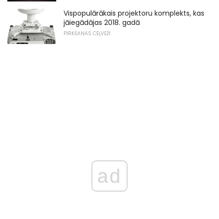
Vispopulārākais projektoru komplekts, kas
jāiegādājas 2018. gadā
PIRKŠANAS CEĻVEŽI
ad