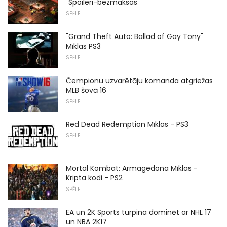
"Spoileri-bezmaksas"
SPĒLE
"Grand Theft Auto: Ballad of Gay Tony"
Mīklas PS3
SPĒLE
Čempionu uzvarētāju komanda atgriežas
MLB šovā 16
SPĒLE
Red Dead Redemption Mīklas - PS3
SPĒLE
Mortal Kombat: Armagedona Mīklas -
Kripta kodi - PS2
SPĒLE
EA un 2K Sports turpina dominēt ar NHL 17
un NBA 2K17