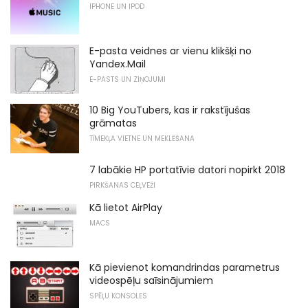
IPHONE UN IPOD
E-pasta veidnes ar vienu klikšķi no
Yandex.Mail
E-PASTS UN ZIŅOJUMI
10 Big YouTubers, kas ir rakstījušas
grāmatas
TĪMEKĻA VIETNE UN MEKLĒŠANA
7 labākie HP portatīvie datori nopirkt 2018
PIRKŠANAS CEĻVEŽI
Kā lietot AirPlay
MACS
Kā pievienot komandrindas parametrus
videospēļu saīsinājumiem
SPĒĻU KONSOLES