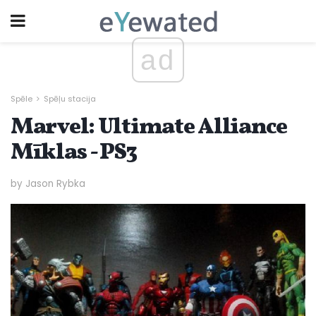
ad
Spēle
Spēļu stacija
Marvel: Ultimate Alliance
Mīklas - PS3
by Jason Rybka