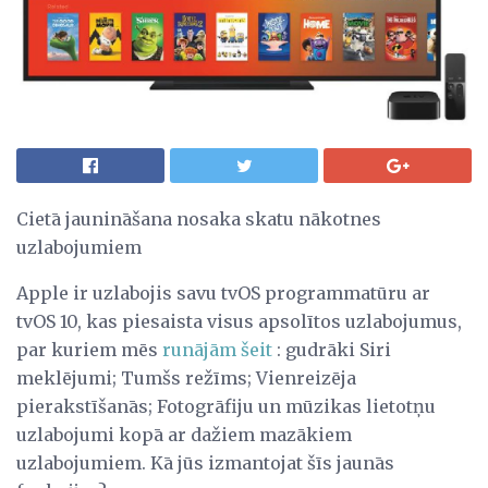
Cietā jaunināšana nosaka skatu nākotnes
uzlabojumiem
Apple ir uzlabojis savu tvOS programmatūru ar
tvOS 10, kas piesaista visus apsolītos uzlabojumus,
par kuriem mēs
runājām šeit
: gudrāki Siri
meklējumi; Tumšs režīms; Vienreizēja
pierakstīšanās; Fotogrāfiju un mūzikas lietotņu
uzlabojumi kopā ar dažiem mazākiem
uzlabojumiem. Kā jūs izmantojat šīs jaunās