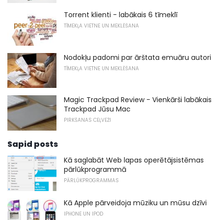
Torrent klienti - labākais 6 tīmeklī
TĪMEKĻA VIETNE UN MEKLĒŠANA
Nodokļu padomi par ārštata emuāru autori
TĪMEKĻA VIETNE UN MEKLĒŠANA
Magic Trackpad Review - Vienkārši labākais
Trackpad Jūsu Mac
PIRKŠANAS CEĻVEŽI
Sapid posts
Kā saglabāt Web lapas operētājsistēmas
pārlūkprogrammā
PĀRLŪKPROGRAMMAS
Kā Apple pārveidoja mūziku un mūsu dzīvi
IPHONE UN IPOD