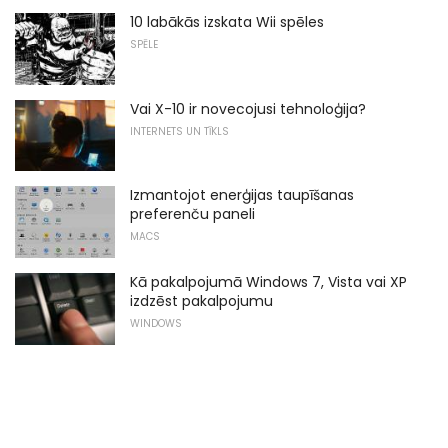
10 labākās izskata Wii spēles
SPĒLE
Vai X-10 ir novecojusi tehnoloģija?
INTERNETS UN TĪKLS
Izmantojot enerģijas taupīšanas
preferenču paneli
MACS
Kā pakalpojumā Windows 7, Vista vai XP
izdzēst pakalpojumu
WINDOWS