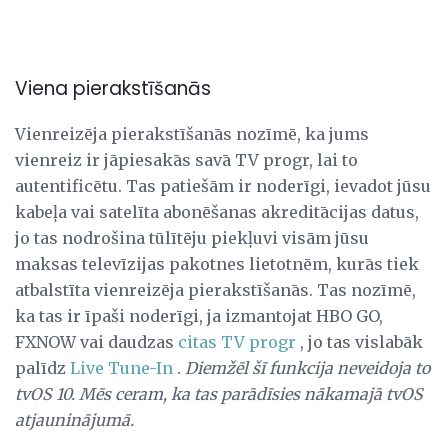
Viena pierakstīšanās
Vienreizēja pierakstīšanās nozīmē, ka jums
vienreiz ir jāpiesakās savā TV progr, lai to
autentificētu. Tas patiešām ir noderīgi, ievadot jūsu
kabeļa vai satelīta abonēšanas akreditācijas datus,
jo tas nodrošina tūlītēju piekļuvi visām jūsu
maksas televīzijas pakotnes lietotnēm, kurās tiek
atbalstīta vienreizēja pierakstīšanās. Tas nozīmē,
ka tas ir īpaši noderīgi, ja izmantojat HBO GO,
FXNOW vai daudzas
citas TV progr
, jo tas vislabāk
palīdz
Live Tune-In
.
Diemžēl šī funkcija neveidoja to
tvOS 10. Mēs ceram, ka tas parādīsies nākamajā tvOS
atjauninājumā.