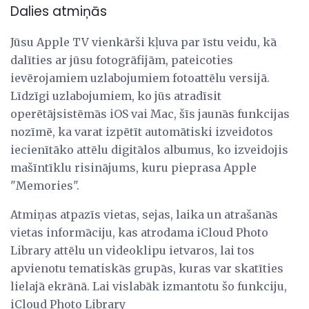
Dalies atmiņās
Jūsu Apple TV vienkārši kļuva par īstu veidu, kā
dalīties ar jūsu fotogrāfijām, pateicoties
ievērojamiem uzlabojumiem fotoattēlu versijā.
Līdzīgi uzlabojumiem, ko jūs atradīsit
operētājsistēmās iOS vai Mac, šīs jaunās funkcijas
nozīmē, ka varat izpētīt automātiski izveidotos
iecienītāko attēlu digitālos albumus, ko izveidojis
mašīntīklu risinājums, kuru pieprasa Apple
"Memories".
Atmiņas atpazīs vietas, sejas, laika un atrašanās
vietas informāciju, kas atrodama iCloud Photo
Library attēlu un videoklipu ietvaros, lai tos
apvienotu tematiskās grupās, kuras var skatīties
lielajā ekrānā. Lai vislabāk izmantotu šo funkciju,
iCloud Photo Library