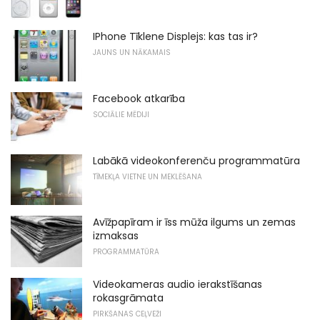
IPhone Tīklene Displejs: kas tas ir?
JAUNS UN NĀKAMAIS
Facebook atkarība
SOCIĀLIE MĒDIJI
Labākā videokonferenču programmatūra
TĪMEKĻA VIETNE UN MEKLĒŠANA
Avīžpapīram ir īss mūža ilgums un zemas
izmaksas
PROGRAMMATŪRA
Videokameras audio ierakstīšanas
rokasgrāmata
PIRKŠANAS CEĻVEŽI