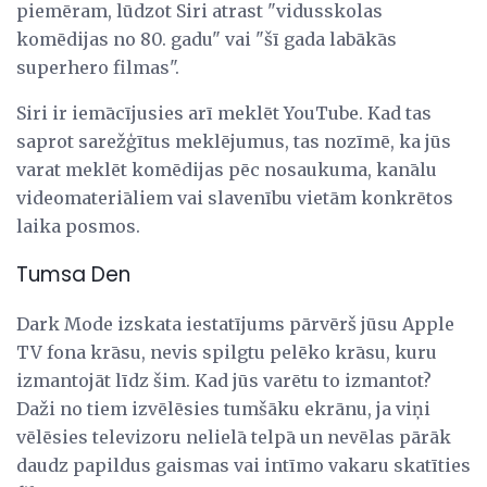
piemēram, lūdzot Siri atrast "vidusskolas
komēdijas no 80. gadu" vai "šī gada labākās
superhero filmas".
Siri ir iemācījusies arī meklēt YouTube. Kad tas
saprot sarežģītus meklējumus, tas nozīmē, ka jūs
varat meklēt komēdijas pēc nosaukuma, kanālu
videomateriāliem vai slavenību vietām konkrētos
laika posmos.
Tumsa Den
Dark Mode izskata iestatījums pārvērš jūsu Apple
TV fona krāsu, nevis spilgtu pelēko krāsu, kuru
izmantojāt līdz šim. Kad jūs varētu to izmantot?
Daži no tiem izvēlēsies tumšāku ekrānu, ja viņi
vēlēsies televizoru nelielā telpā un nevēlas pārāk
daudz papildus gaismas vai intīmo vakaru skatīties