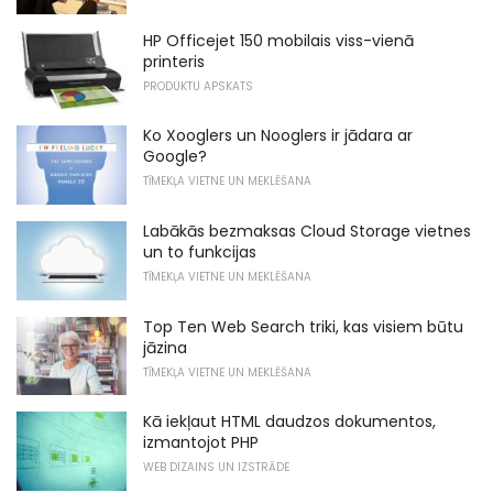
HP Officejet 150 mobilais viss-vienā
printeris
PRODUKTU APSKATS
Ko Xooglers un Nooglers ir jādara ar
Google?
TĪMEKĻA VIETNE UN MEKLĒŠANA
Labākās bezmaksas Cloud Storage vietnes
un to funkcijas
TĪMEKĻA VIETNE UN MEKLĒŠANA
Top Ten Web Search triki, kas visiem būtu
jāzina
TĪMEKĻA VIETNE UN MEKLĒŠANA
Kā iekļaut HTML daudzos dokumentos,
izmantojot PHP
WEB DIZAINS UN IZSTRĀDE