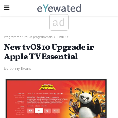
ad
Programmatūra un programmas
Tikai iOS
New tvOS 10 Upgrade ir
Apple TV Essential
by Jonny Evans