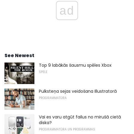
ad
See Newest
Top 9 labākās šausmu spēles Xbox
SPĒLE
Pulksteņa sejas veidošana Illustratorā
PROGRAMMATŪRA
Vai es varu atgūt failus no mirušā cietā
diska?
PROGRAMMATŪRA UN PROGRAMMAS