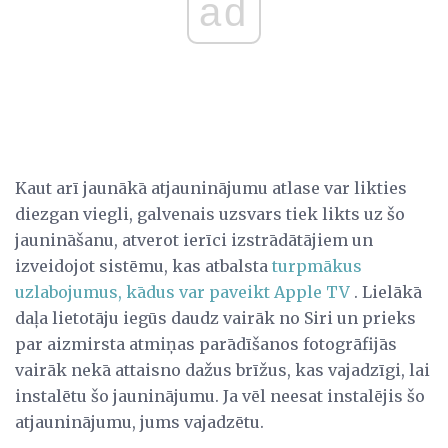
ad
Kaut arī jaunākā atjauninājumu atlase var likties
diezgan viegli, galvenais uzsvars tiek likts uz šo
jaunināšanu, atverot ierīci izstrādātājiem un
izveidojot sistēmu, kas atbalsta
turpmākus
uzlabojumus, kādus var paveikt Apple TV
. Lielākā
daļa lietotāju iegūs daudz vairāk no Siri un prieks
par aizmirsta atmiņas parādīšanos fotogrāfijās
vairāk nekā attaisno dažus brīžus, kas vajadzīgi, lai
instalētu šo jauninājumu. Ja vēl neesat instalējis šo
atjauninājumu, jums vajadzētu.