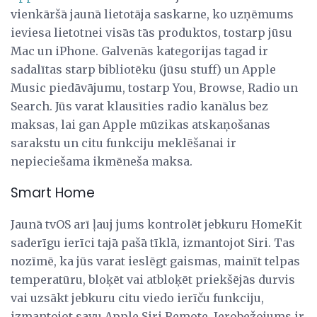
vienkāršā jaunā lietotāja saskarne, ko uzņēmums
ieviesa lietotnei visās tās produktos, tostarp jūsu
Mac un iPhone. Galvenās kategorijas tagad ir
sadalītas starp bibliotēku (jūsu stuff) un Apple
Music piedāvājumu, tostarp You, Browse, Radio un
Search. Jūs varat klausīties radio kanālus bez
maksas, lai gan Apple mūzikas atskaņošanas
sarakstu un citu funkciju meklēšanai ir
nepieciešama ikmēneša maksa.
Smart Home
Jaunā tvOS arī ļauj jums kontrolēt jebkuru HomeKit
saderīgu ierīci tajā pašā tīklā, izmantojot Siri. Tas
nozīmē, ka jūs varat ieslēgt gaismas, mainīt telpas
temperatūru, bloķēt vai atbloķēt priekšējās durvis
vai uzsākt jebkuru citu viedo ierīču funkciju,
izmantojot savu Apple Siri Remote. Ierobežojums ir