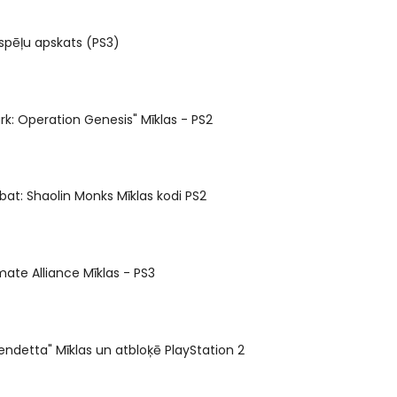
 spēļu apskats (PS3)
ark: Operation Genesis" Mīklas - PS2
at: Shaolin Monks Mīklas kodi PS2
mate Alliance Mīklas - PS3
ndetta" Mīklas un atbloķē PlayStation 2