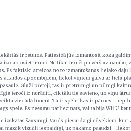
 iekārtās ir retums. Patiesībā jūs izmantosit koka galdiņ
 izmantosiet ieroci. Ne tikai ieroči pievērš uzmanību, v
. Es faktiski atteicos no to izmantošanas lielāko daļu 
es atlaidos ap zombijiem, liekot viņiem galvu ar lielu p
saulē. Gluži pretēji, tas ir pretrunīgi un pilnīgi kaitin
īgie ieroči ir norādīti, cik tālu tie savieno, un viņu ātr
ikta vienādā līmenī. Tā ir spēle, kas ir pārnesti nepilnī
īgs spēle. Es neesmu pārliecināts, vai tā bija Wii U, bet t
le izskatās šausmīgi. Vārds piesardzīgi cilvēkiem, kuri
 mazāk vizuāli iespaidīgi, uz nākamo paaudzi - liekot