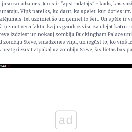
 jūsu smadzenes. Jums ir "apstrādātājs" - kāds, kas saz
ātāju. Viņš pateiks, ko darīt, kā spēlēt, kur doties utt. 
klējumus. Iet uzziniet šo un ņemiet to šeit. Un spēle ir ve
 ņemot vērā faktu, ka jūs gandrīz visu zaudējat katru rei
Steve izdziest un nokauj zombiju Buckingham Palace u
od zombiju Steve, smadzenes viņu, un iegūst to, ko viņš i
ūs neatgriezīsit atpakaļ uz zombiju Steve, šīs lietas būs
ad