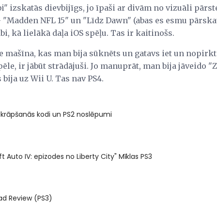
i" izskatās dievbijīgs, jo īpaši ar divām no vizuāli pār
 - "Madden NFL 15" un "Līdz Dawn" (abas es esmu pārskat
bi, kā lielākā daļa iOS spēļu. Tas ir kaitinošs.
pe mašīna, kas man bija sūknēts un gatavs iet un nopirkt 
le, ir jābūt strādājuši. Jo manuprāt, man bija jāveido "Zo
 bija uz Wii U. Tas nav PS4.
krāpšanās kodi un PS2 noslēpumi
t Auto IV: epizodes no Liberty City" Mīklas PS3
ad Review (PS3)