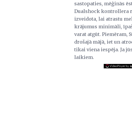
sastopaties, mēģinās ēst
Dualshock kontrollera run
izveidota, lai atrastu me
krājumus minimāli, īpaši
varat atgūt. Piemēram, 
drošajā mājā, iet un atr
tikai viena iespēja. Ja j
laikiem.