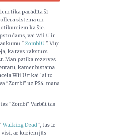
iem tika parādīta šī
rollera sistēma un
 notikumiem kā šie.
pstrīdams, vai Wii U ir
nosaukumu "
ZombiU
". Viņi
ja, ka tavs raksturs
t. Man patika rezerves
ventāru, kamēr bīstamā
ēla Wii U tikai lai to
deva "Zombi" uz PS4, mana
es "Zombi". Varbūt tas
 "
Walking Dead
", tas ir
visi, ar kuriem jūs