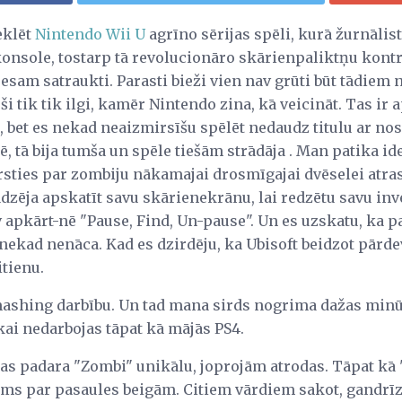
eklēt
Nintendo Wii U
agrīno sērijas spēli, kurā žurnālist
konsole, tostarp tā revolucionāro skārienpaliktņu kont
esam satraukti. Parasti bieži vien nav grūti būt tādiem
i tik tik ilgi, kamēr Nintendo zina, kā veicināt. Tas ir a
ai, bet es nekad neaizmirsīšu spēlēt nedaudz titulu ar 
 tā bija tumša un spēle tiešām strādāja . Man patika ide
sties par zombiju nākamajai drosmīgajai dvēselei atras
adzēja apskatīt savu skārienekrānu, lai redzētu savu in
v apkārt-nē "Pause, Find, Un-pause". Un es uzskatu, ka pac
a nekad nenāca. Kad es dzirdēju, ka Ubisoft beidzot pār
itienu.
shing darbību. Un tad mana sirds nogrima dažas minūt
ikai nedarbojas tāpat kā mājās PS4.
kas padara "Zombi" unikālu, joprojām atrodas. Tāpat kā
ms par pasaules beigām. Citiem vārdiem sakot, gandrīz 