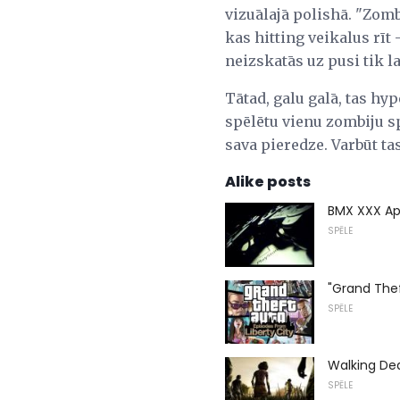
vizuālajā polishā. "Zomb
kas hitting veikalus rīt
neizskatās uz pusi tik la
Tātad, galu galā, tas hy
spēlētu vienu zombiju spē
sava pieredze. Varbūt tas
Alike posts
BMX XXX Ap
SPĒLE
"Grand Thef
SPĒLE
Walking De
SPĒLE