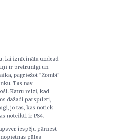
u, lai iznīcinātu undead
iņi ir pretrunīgi un
laika, pagriežot "Zombi"
lanku. Tas nav
oši. Katru reizi, kad
ums dažādi pārspīlēti,
gi, jo tas, kas notiek
as noteikti ir PS4.
 apsver iespēju pārnest
 nopietnas pūles