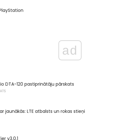
 PlayStation
ad
o DTA-120 pastiprinātāju pārskats
KATS
r jaunākās: LTE atbalsts un rokas stieņi
er v3.0.1