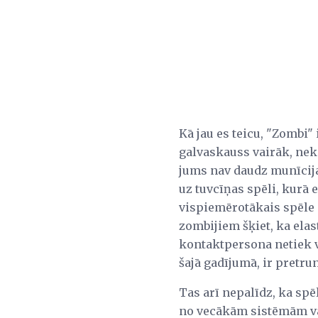
Kā jau es teicu, "Zombi"
galvaskauss vairāk, nekā
jums nav daudz munīcijas
uz tuvcīņas spēli, kurā 
vispiemērotākais spēle pa
zombijiem šķiet, ka elast
kontaktpersona netiek ve
šajā gadījumā, ir pretrun
Tas arī nepalīdz, ka spē
no vecākām sistēmām vai