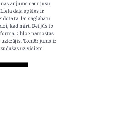
inās ar jums caur jūsu
Liela daļa spēles ir
idota tā, lai saglabātu
zi, kad mirt. Bet jūs to
niformā. Chloe pamostas
r uzkrājis. Tomēr jums ir
 pazudušas uz visiem