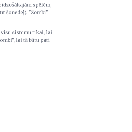
steidzošākajām spēlēm,
īt šonedēļ). "Zombi"
visu sistēmu tikai, lai
mbi", lai tā būtu pati