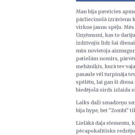
Man bija paveicies apm
pārliecinošā izrāvienu 
virkne jaunu spēļu. Mēs 
Uzņēmumi, kas to darījuš
izdzīvojis līdz šai dien
mūs novietoja aizmugurē,
patiešām nomirs, pārvēr
mehāniķis, kurā tev vaj
pasaule vēl turpināja te
spēlētu, lai gan šī dien
biedējošā sirds izlaida s
Laiks daži smadzeņu sma
bija hype, bet "Zombi" t
Lielākā daļa elementu, 
pēcapokalītisks redzēju