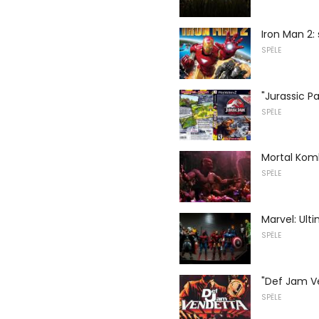
Iron Man 2:
SPĒLE
"Jurassic P
SPĒLE
Mortal Komb
SPĒLE
Marvel: Ulti
SPĒLE
"Def Jam Ve
SPĒLE