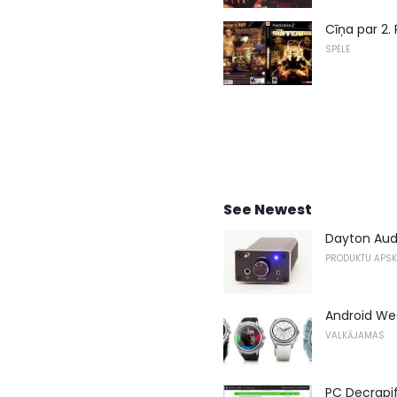
Cīņa par 2.
SPĒLE
See Newest
Dayton Audi
PRODUKTU APS
Android Wea
VALKĀJAMAS
PC Decrapifi