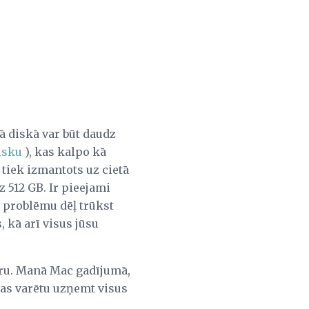
ā diskā var būt daudz
isku
), kas kalpo kā
 tiek izmantots uz cietā
z 512 GB. Ir pieejami
 problēmu dēļ trūkst
 kā arī visus jūsu
ēru. Manā Mac gadījumā,
kas varētu uzņemt visus