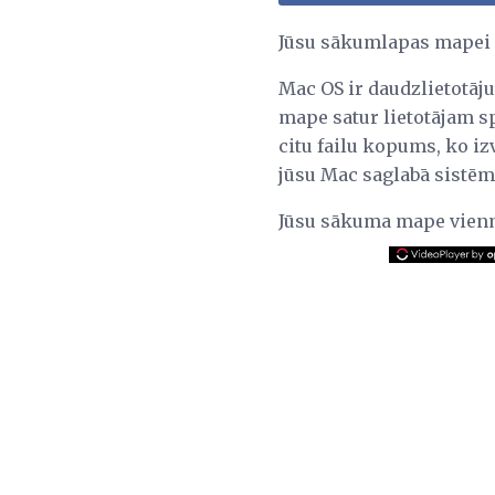
Jūsu sākumlapas mapei n
Mac OS ir daudzlietotāj
mape satur lietotājam s
citu failu kopums, ko iz
jūsu Mac saglabā sistēm
Jūsu sākuma mape vienm