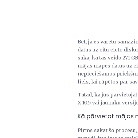
Bet, ja es varētu samazin
datus uz citu cieto dis
saka, ka tas veido 271 GB
mājas mapes datus uz ci
nepieciešamos priekšme
liels, lai rūpētos par 
Tātad, kā jūs pārvietoja
X 10.5 vai jaunāku versi
Kā pārvietot mājas m
Pirms sākat šo procesu, 