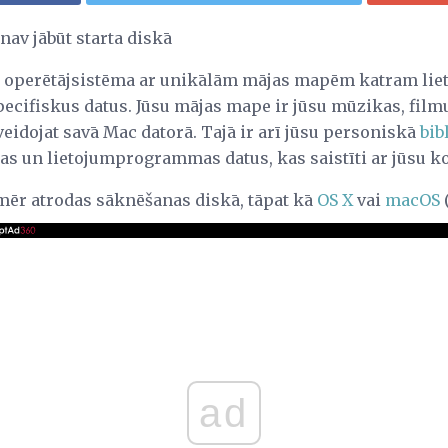
av jābūt starta diskā
u operētājsistēma ar unikālām mājas mapēm katram liet
pecifiskus datus. Jūsu mājas mape ir jūsu mūzikas, film
veidojat savā Mac datorā. Tajā ir arī jūsu personiskā
bib
as un lietojumprogrammas datus, kas saistīti ar jūsu k
ēr atrodas sāknēšanas diskā, tāpat kā
OS X
vai
macOS
(
ad