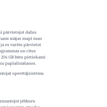
ši pārvietojot dažus
īt manu mājas mapi man
 ja es varētu pārvietot
programmas un citus
 256 GB būtu pietiekami
āku paplašināšanos.
mantojat operētājsistēmu
izmantojot jebkuru