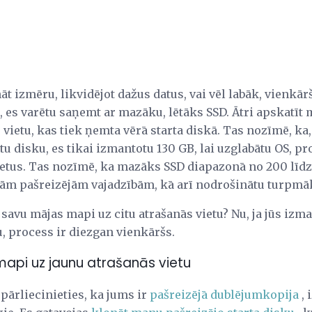
āt izmēru, likvidējot dažus datus, vai vēl labāk, vienkār
ku, es varētu saņemt ar mazāku, lētāks SSD. Ātri apskat
 vietu, kas tiek ņemta vērā starta diskā. Tas nozīmē, ka,
tu disku, es tikai izmantotu 130 GB, lai uzglabātu OS, 
tus. Tas nozīmē, ka mazāks SSD diapazonā no 200 līdz
savām pašreizējām vajadzībām, kā arī nodrošinātu turpm
t savu mājas mapi uz citu atrašanās vietu? Nu, ja jūs iz
ju, process ir diezgan vienkāršs.
api uz jaunu atrašanās vietu
pārliecinieties, ka jums ir
pašreizējā dublējumkopija
, 