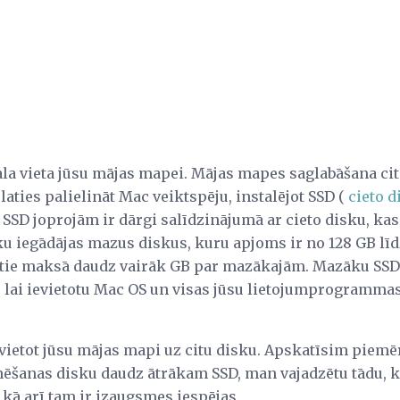
āla vieta jūsu mājas mapei. Mājas mapes saglabāšana cit
vēlaties palielināt Mac veiktspēju, instalējot SSD (
cieto d
 SSD joprojām ir dārgi salīdzinājumā ar cieto disku, kas
ēku iegādājas mazus diskus, kuru apjoms ir no 128 GB līd
ik tie maksā daudz vairāk GB par mazākajām. Mazāku SSD
 lai ievietotu Mac OS un visas jūsu lietojumprogrammas,
rvietot jūsu mājas mapi uz citu disku. Apskatīsim piem
knēšanas disku daudz ātrākam SSD, man vajadzētu tādu, 
 kā arī tam ir izaugsmes iespējas.