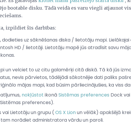
kie. Es gatavojas
klonēt manu pašreizējo starta disku
, 
o bootable disku. Tādā veidā es varu viegli atjaunot visu
ieciešams.
, izpildiet šīs darbības:
, dodieties uz sāknēšanas diska / lietotāju mapi. Lielākajai 
tosh HD / lietotāji. Lietotāju mapē jūs atradīsit savu māja
ikonas.
i un velciet to uz citu galamērķi citā diskā. Tā kā jūs iz
tus, nevis pārvietos, tādējādi sākotnējie dati paliks pašr
ģinālo mājas mapi, kad būsim pārliecinājušies, ka viss da
tatījumus,
nokļūstot
ikonā
Sistēmas preferences
Dock vai 
Sistēmas preferences).
 vai Lietotāju un grupu (
OS X Lion
un vēlāk) apakšējā kreisa
 tam norādiet administratora vārdu un paroli.