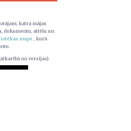
otājam; katra mājas
u, dokumentu, attēlu un
liotēkas mape
, kurā
ontu.
atkarībā no versijas).