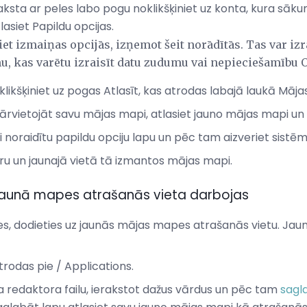
aksta ar peles labo pogu noklikšķiniet uz konta, kura sāku
lasiet Papildu opcijas.
et izmaiņas opcijās, izņemot šeit norādītās. Tas var iz
, kas varētu izraisīt datu zudumu vai nepieciešamību O
likšķiniet uz pogas Atlasīt, kas atrodas labajā laukā Mājas
 pārvietojāt savu mājas mapi, atlasiet jauno mājas mapi un n
 lai noraidītu papildu opciju lapu un pēc tam aizveriet sist
ru un jaunajā vietā tā izmantos mājas mapi.
u jaunā mapes atrašanās vieta darbojas
ies, dodieties uz jaunās mājas mapes atrašanās vietu. Ja
trodas pie / Applications.
ta redaktora failu, ierakstot dažus vārdus un pēc tam
sagl