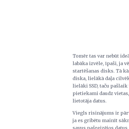
Tomēr tas var nebūt ide
labāka izvēle, īpaši, ja 
startēšanas disks. Tā kā
diska, lielākā daļa cilv
lielāki SSD, taču pašla
pietiekami daudz vietas,
lietotāja datus.
Viegls risinājums ir pā
ja es gribētu mainīt sā
savus pašreizējos datus,