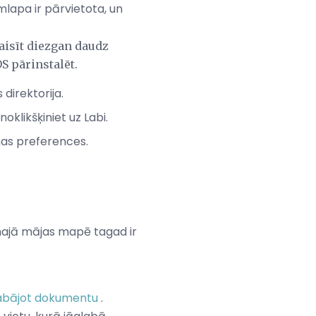
mlapa ir pārvietota, un
raisīt diezgan daudz
S pārinstalēt.
 direktorija.
oklikšķiniet uz Labi.
ēmas preferences.
unajā mājas mapē tagad ir
abājot dokumentu
.