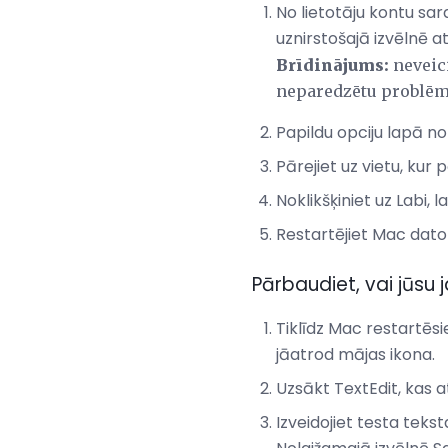
No lietotāju kontu sar
uznirstošajā izvēlnē at
Brīdinājums:
neveici
neparedzētu problēmu
Papildu opciju lapā nok
Pārejiet uz vietu, kur
Noklikšķiniet uz Labi,
Restartējiet Mac dato
Pārbaudiet, vai jūs
Tiklīdz Mac restartēs
jāatrod mājas ikona.
Uzsākt TextEdit, kas a
Izveidojiet testa teks