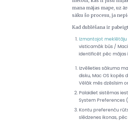
metodi, kas ir jūsu mīļā
mana mājas mape, uz ārēj
sāku šo procesu, ja nep
Kad dublēšana ir pabeigta
Izmantojot meklētāju
visticamāk būs / Macin
identificēt pēc mājas 
Izvēlieties sākuma map
disku, Mac OS kopēs da
Vēlāk mēs dzēsīsim ori
Palaidiet sistēmas ies
System Preferences (
Kontu preferenču rūts
slēdzenes ikonas, pēc