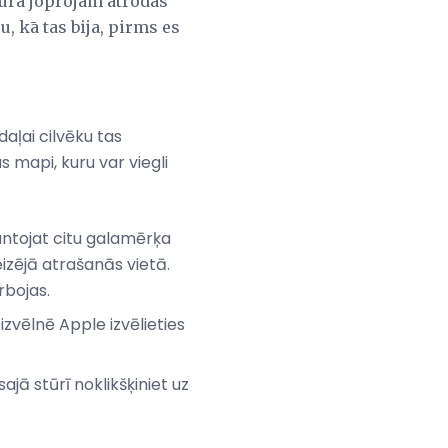
kurā joprojām atrodas
, kā tas bija, pirms es
daļai cilvēku tas
s mapi, kuru var viegli
mantojat citu galamērķa
eizējā atrašanās vietā.
rbojas.
izvēlnē Apple izvēlieties
jā stūrī noklikšķiniet uz