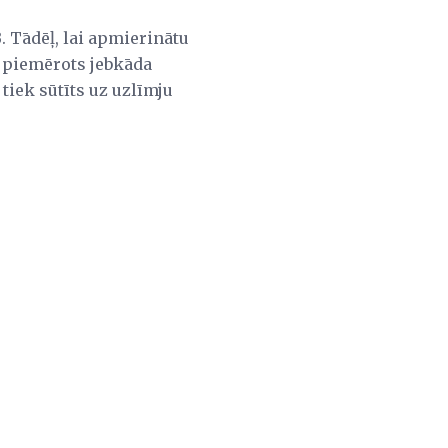
. Tādēļ, lai apmierinātu
i piemērots jebkāda
tiek sūtīts uz uzlīmju