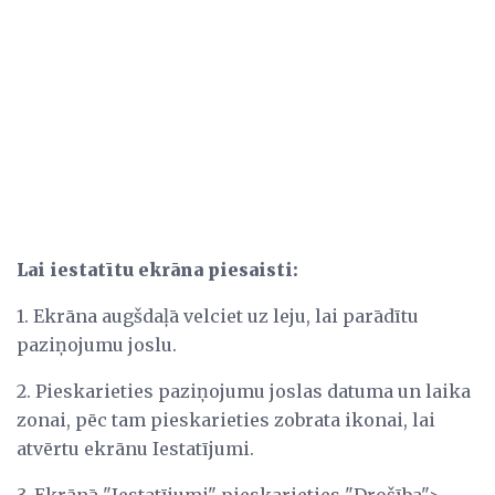
Lai iestatītu ekrāna piesaisti:
1. Ekrāna augšdaļā velciet uz leju, lai parādītu
paziņojumu joslu.
2. Pieskarieties paziņojumu joslas datuma un laika
zonai, pēc tam pieskarieties zobrata ikonai, lai
atvērtu ekrānu Iestatījumi.
3. Ekrānā "Iestatījumi" pieskarieties "Drošība">