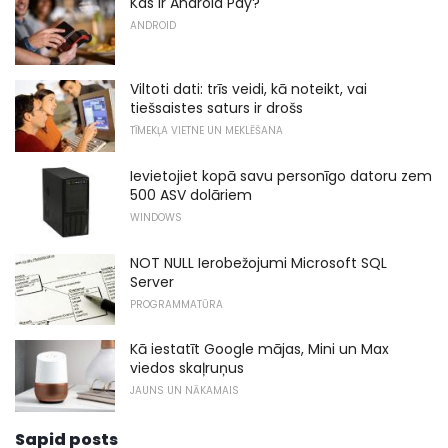
Kas ir Android Pay?
ANDROID
Viltoti dati: trīs veidi, kā noteikt, vai
tiešsaistes saturs ir drošs
TĪMEKĻA VIETNE UN MEKLĒŠANA
Ievietojiet kopā savu personīgo datoru zem
500 ASV dolāriem
WINDOWS
NOT NULL Ierobežojumi Microsoft SQL
Server
PROGRAMMATŪRA
Kā iestatīt Google mājas, Mini un Max
viedos skaļruņus
JAUNS UN NĀKAMAIS
Sapid posts