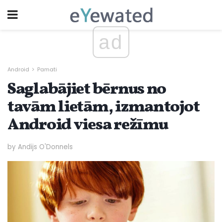
ad
Android
Pamati
Saglabājiet bērnus no
tavām lietām, izmantojot
Android viesa režīmu
by Andijs O'Donnels