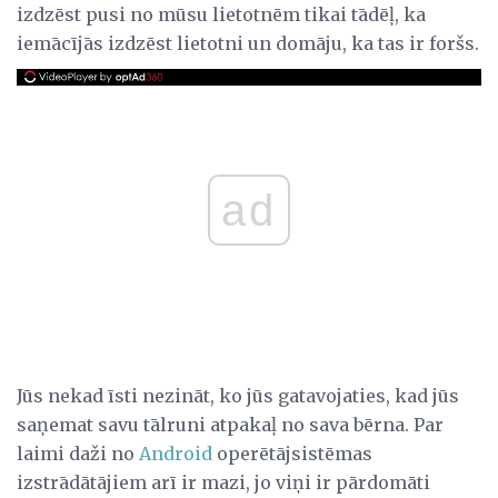
izdzēst pusi no mūsu lietotnēm tikai tādēļ, ka
iemācījās izdzēst lietotni un domāju, ka tas ir foršs.
ad
Jūs nekad īsti nezināt, ko jūs gatavojaties, kad jūs
saņemat savu tālruni atpakaļ no sava bērna. Par
laimi daži no
Android
operētājsistēmas
izstrādātājiem arī ir mazi, jo viņi ir pārdomāti