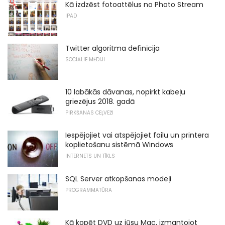
Kā izdzēst fotoattēlus no Photo Stream
IPAD
Twitter algoritma definīcija
SOCIĀLIE MĒDIJI
10 labākās dāvanas, nopirkt kabeļu
griezējus 2018. gadā
PIRKŠANAS CEĻVEŽI
Iespējojiet vai atspējojiet failu un printera
koplietošanu sistēmā Windows
INTERNETS UN TĪKLS
SQL Server atkopšanas modeļi
PROGRAMMATŪRA
Kā kopēt DVD uz jūsu Mac, izmantojot