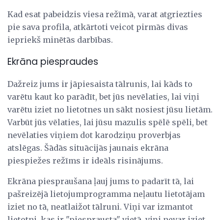
Kad esat pabeidzis viesa režīmā, varat atgriezties
pie sava profila, atkārtoti veicot pirmās divas
iepriekš minētās darbības.
Ekrāna piespraudes
Dažreiz jums ir jāpiesaista tālrunis, lai kāds to
varētu kaut ko parādīt, bet jūs nevēlaties, lai viņi
varētu iziet no lietotnes un sākt nosiest jūsu lietām.
Varbūt jūs vēlaties, lai jūsu mazulis spēlē spēli, bet
nevēlaties viņiem dot karodziņu proverbjas
atslēgas. Šādās situācijās jaunais ekrāna
piespiežes režīms ir ideāls risinājums.
Ekrāna piespraušana ļauj jums to padarīt tā, lai
pašreizējā lietojumprogramma neļautu lietotājam
iziet no tā, neatlaižot tālruni. Viņi var izmantot
lietotni, kas ir "piesprausta" vietā, viņi nevar iziet