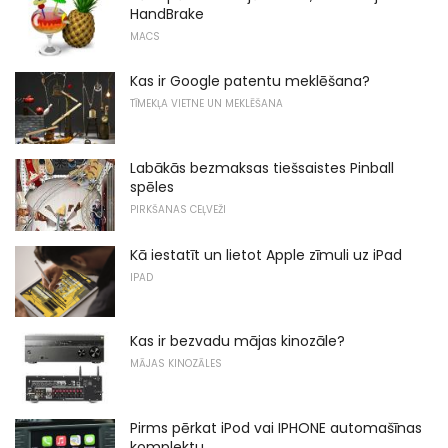
HandBrake
MACS
Kas ir Google patentu meklēšana?
TĪMEKĻA VIETNE UN MEKLĒŠANA
Labākās bezmaksas tiešsaistes Pinball
spēles
PIRKŠANAS CEĻVEŽI
Kā iestatīt un lietot Apple zīmuli uz iPad
IPAD
Kas ir bezvadu mājas kinozāle?
MĀJAS KINOZĀLES
Pirms pērkat iPod vai IPHONE automašīnas
komplektu