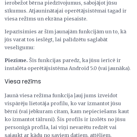
ierobežot bērna piedzīvojumus, sabojājot jūsu
sīkumus. Atjauninātajai operētājsistēmai tagad ir
viesa režīms un ekrāna piesaiste.
Iepazīsimies ar šīm jaunajām funkcijām un to, kā
jūs varat tos ieslēgt, lai palīdzētu saglabāt
veselīgumu:
Piezīme.
Šīs funkcijas paredz, ka jūsu ierīcē ir
instalēta operētājsistēma Android 5.0 (vai jaunāka).
Viesa režīms
Jaunā viesa režīma funkcija ļauj jums izveidot
vispārēju lietotāja profilu, ko var izmantot jūsu
bērni (vai jebkuram citam, kam nepieciešams kaut
ko izmantot tālruni). Šis profils ir izolēts no jūsu
personīgā profila, lai viņi nevarētu redzēt vai
sajaukt ar kādu no saviem datiem, attēliem,