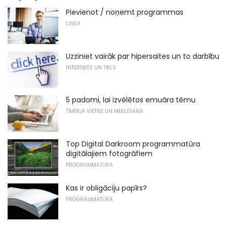
Pievienot / noņemt programmas
LINUX
Uzziniet vairāk par hipersaites un to darbību
INTERNETS UN TĪKLS
5 padomi, lai izvēlētos emuāra tēmu
TĪMEKĻA VIETNE UN MEKLĒŠANA
Top Digital Darkroom programmatūra
digitālajiem fotogrāfiem
PROGRAMMATŪRA
Kas ir obligāciju papīrs?
PROGRAMMATŪRA