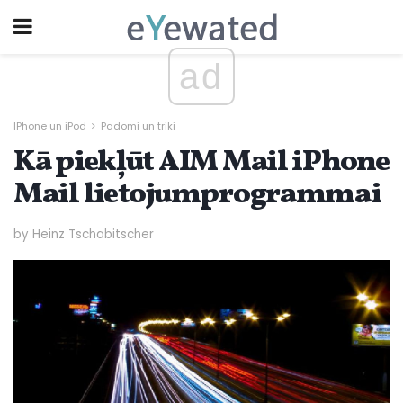
ad
IPhone un iPod
Padomi un triki
Kā piekļūt AIM Mail iPhone
Mail lietojumprogrammai
by Heinz Tschabitscher