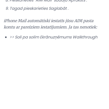
Pieskarieties "AIM Mail" sadaļā
Apraksts
.
Tagad pieskarieties
Saglabāt
.
iPhone Mail automātiski iestatīs jūsu AIM pasta
kontu ar pareiziem iestatījumiem. Ja tas nenotiek:
>> Soli pa solim Ekrānuzņēmums Walkthrough