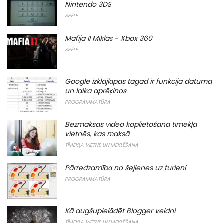
Nintendo 3DS
SPĒLE
Mafija II Mīklas - Xbox 360
SPĒLE
Google izklājlapas tagad ir funkcija datuma
un laika aprēķinos
PROGRAMMATŪRA
Bezmaksas video koplietošana tīmekļa
vietnēs, kas maksā
TĪMEKĻA VIETNE UN MEKLĒŠANA
Pārredzamība no šejienes uz turieni
PROGRAMMATŪRA
Kā augšupielādēt Blogger veidni
TĪMEKĻA VIETNE UN MEKLĒŠANA