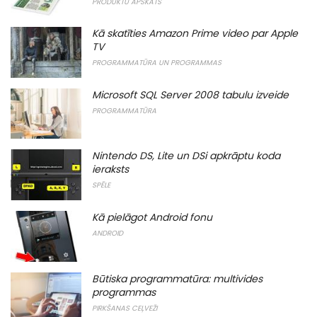
PRODUKTU APSKATS
Kā skatīties Amazon Prime video par Apple
TV
PROGRAMMATŪRA UN PROGRAMMAS
Microsoft SQL Server 2008 tabulu izveide
PROGRAMMATŪRA
Nintendo DS, Lite un DSi apkrāptu koda
ieraksts
SPĒLE
Kā pielāgot Android fonu
ANDROID
Būtiska programmatūra: multivides
programmas
PIRKŠANAS CEĻVEŽI