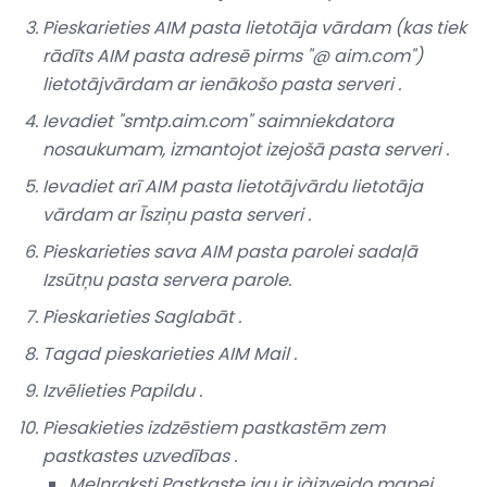
Pieskarieties AIM pasta lietotāja vārdam (kas tiek
rādīts AIM pasta adresē pirms "@ aim.com")
lietotājvārdam
ar
ienākošo pasta serveri
.
Ievadiet "smtp.aim.com"
saimniekdatora
nosaukumam,
izmantojot
izejošā pasta serveri
.
Ievadiet arī AIM pasta lietotājvārdu
lietotāja
vārdam
ar
Īsziņu pasta serveri
.
Pieskarieties sava AIM pasta parolei sadaļā
Izsūtņu pasta servera
parole.
Pieskarieties
Saglabāt
.
Tagad pieskarieties
AIM Mail
.
Izvēlieties
Papildu
.
Piesakieties
izdzēstiem pastkastēm
zem
pastkastes uzvedības
.
Melnraksti Pastkaste
jau ir
jàizveido mapei