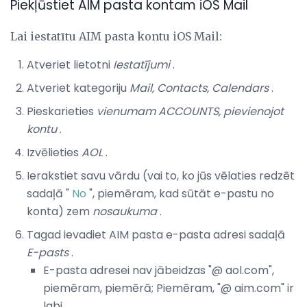
Piekļūstiet AIM pasta kontam iOS Mail
Lai iestatītu AIM pasta kontu iOS Mail:
Atveriet lietotni
Iestatījumi
.
Atveriet kategoriju
Mail, Contacts, Calendars
.
Pieskarieties
vienumam ACCOUNTS,
pievienojot
kontu
.
Izvēlieties
AOL
.
Ierakstiet savu vārdu (vai to, ko jūs vēlaties redzēt
sadaļā "
No
", piemēram, kad sūtāt e-pastu no
konta) zem
nosaukuma
.
Tagad ievadiet AIM pasta e-pasta adresi sadaļā
E-pasts
.
E-pasta adresei nav jābeidzas "@ aol.com",
piemēram, piemērā; Piemēram, "@ aim.com" ir
labi.