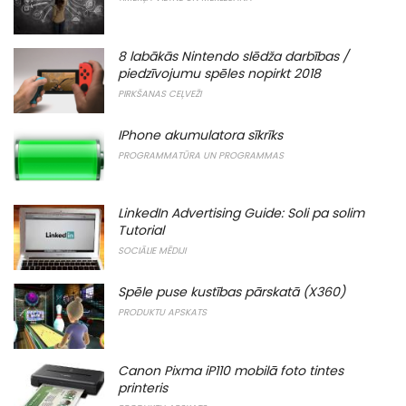
8 labākās Nintendo slēdža darbības /
piedzīvojumu spēles nopirkt 2018
PIRKŠANAS CEĻVEŽI
IPhone akumulatora sīkrīks
PROGRAMMATŪRA UN PROGRAMMAS
LinkedIn Advertising Guide: Soli pa solim
Tutorial
SOCIĀLIE MĒDIJI
Spēle puse kustības pārskatā (X360)
PRODUKTU APSKATS
Canon Pixma iP110 mobilā foto tintes
printeris