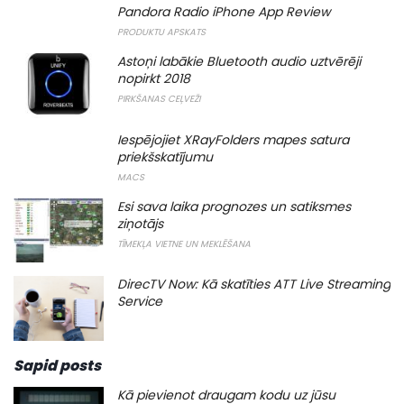
Pandora Radio iPhone App Review
PRODUKTU APSKATS
Astoņi labākie Bluetooth audio uztvērēji
nopirkt 2018
PIRKŠANAS CEĻVEŽI
Iespējojiet XRayFolders mapes satura
priekšskatījumu
MACS
Esi sava laika prognozes un satiksmes
ziņotājs
TĪMEKĻA VIETNE UN MEKLĒŠANA
DirecTV Now: Kā skatīties ATT Live Streaming
Service
Sapid posts
Kā pievienot draugam kodu uz jūsu