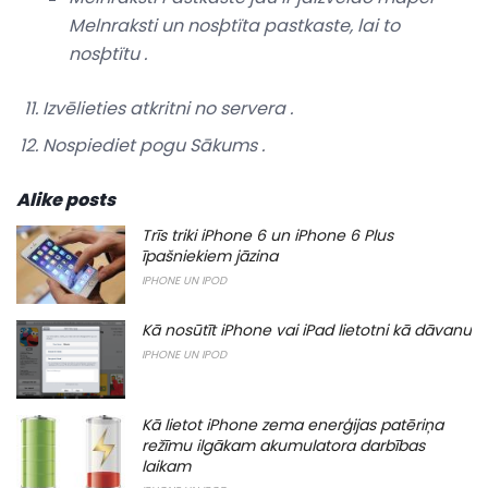
Melnraksti
un
nosþtïta pastkaste,
lai to
nosþtïtu
.
Izvēlieties
atkritni
no
servera
.
Nospiediet pogu
Sākums
.
Alike posts
Trīs triki iPhone 6 un iPhone 6 Plus
īpašniekiem jāzina
IPHONE UN IPOD
Kā nosūtīt iPhone vai iPad lietotni kā dāvanu
IPHONE UN IPOD
Kā lietot iPhone zema enerģijas patēriņa
režīmu ilgākam akumulatora darbības
laikam