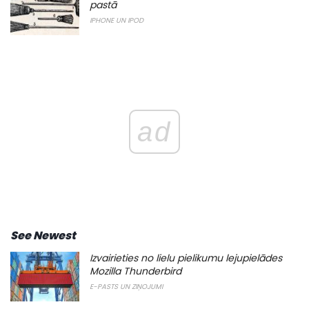
pastā
IPHONE UN IPOD
ad
See Newest
Izvairieties no lielu pielikumu lejupielādes
Mozilla Thunderbird
E-PASTS UN ZIŅOJUMI