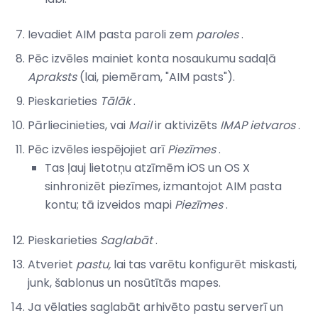
Ievadiet AIM pasta paroli zem
paroles
.
Pēc izvēles mainiet konta nosaukumu sadaļā
Apraksts
(lai, piemēram, "AIM pasts").
Pieskarieties
Tālāk
.
Pārliecinieties, vai
Mail
ir aktivizēts
IMAP ietvaros
.
Pēc izvēles iespējojiet arī
Piezīmes
.
Tas ļauj lietotņu atzīmēm iOS un OS X
sinhronizēt piezīmes, izmantojot AIM pasta
kontu; tā izveidos mapi
Piezīmes
.
Pieskarieties
Saglabāt
.
Atveriet
pastu,
lai tas varētu konfigurēt miskasti,
junk, šablonus un nosūtītās mapes.
Ja vēlaties saglabāt arhivēto pastu serverī un