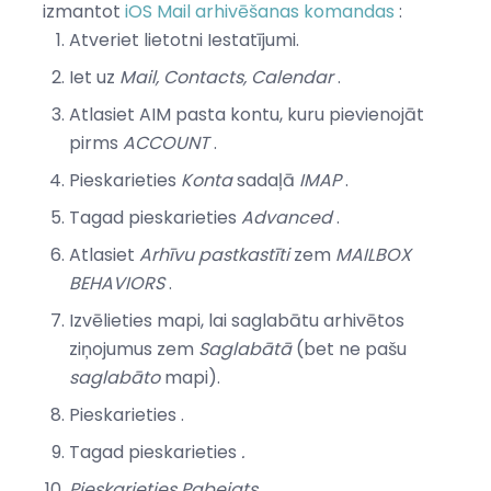
izmantot
iOS Mail arhivēšanas komandas
:
Atveriet lietotni Iestatījumi.
Iet uz
Mail, Contacts, Calendar
.
Atlasiet AIM pasta kontu, kuru pievienojāt
pirms
ACCOUNT
.
Pieskarieties
Konta
sadaļā
IMAP
.
Tagad pieskarieties
Advanced
.
Atlasiet
Arhīvu pastkastīti
zem
MAILBOX
BEHAVIORS
.
Izvēlieties mapi, lai saglabātu arhivētos
ziņojumus zem
Saglabātā
(bet ne pašu
saglabāto
mapi).
Pieskarieties
.
Tagad pieskarieties
.
Pieskarieties
Pabeigts
.