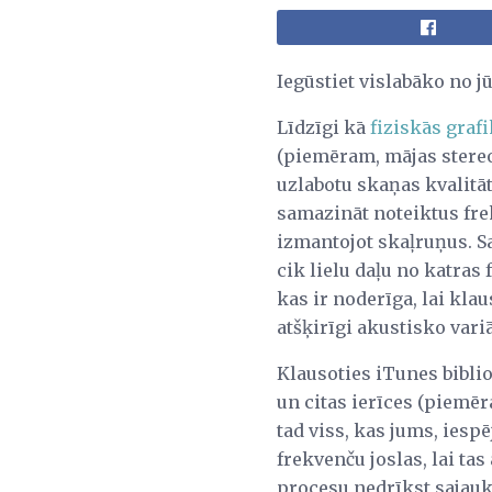
Iegūstiet vislabāko no j
Līdzīgi kā
fiziskās grafi
(piemēram, mājas stereo
uzlabotu skaņas kvalitāt
samazināt noteiktus fre
izmantojot skaļruņus. Sa
cik lielu daļu no katras
kas ir noderīga, lai kla
atšķirīgi akustisko variā
Klausoties iTunes biblio
un citas ierīces (piemēra
tad viss, kas jums, iespē
frekvenču joslas, lai ta
procesu nedrīkst sajauk