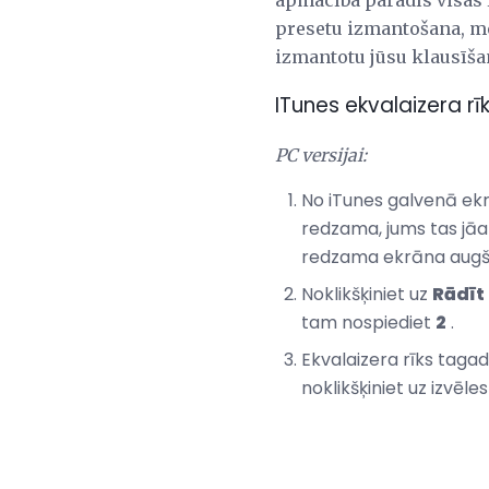
apmācība parādīs visas li
presetu izmantošana, mēs
izmantotu jūsu klausīša
ITunes ekvalaizera r
PC versijai:
No iTunes galvenā ekr
redzama, jums tas jāak
redzama ekrāna augšd
Noklikšķiniet uz
Rādīt
tam nospiediet
2
.
Ekvalaizera rīks tagad
noklikšķiniet uz izvēle