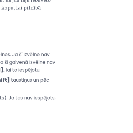
t kā jau tajā iebūvēto
kopu, lai pilnībā
lnes. Ja šī izvēlne nav
a šī galvenā izvēlne nav
],
lai to iespējotu.
ift]
taustiņus un pēc
s). Ja tas nav iespējots,