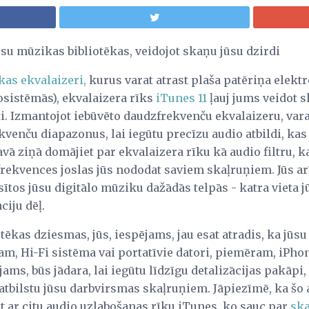
ūsu mūzikas bibliotēkas, veidojot skaņu jūsu dzirdi
kas ekvalaizeri,
kurus varat atrast plaša patēriņa elektr
sistēmās), ekvalaizera rīks
iTunes 11
ļauj jums veidot s
i. Izmantojot iebūvēto daudzfrekvenču ekvalaizeru, varat
kvenču diapazonus, lai iegūtu precīzu audio atbildi, ka
vā ziņā domājiet par ekvalaizera rīku kā audio filtru, ka
 frekvences joslas jūs nododat saviem skaļruņiem. Jūs arī
usītos jūsu digitālo mūziku dažādās telpās - katra vieta 
ciju dēļ.
tēkas dziesmas, jūs, iespējams, jau esat atradis, ka jūs
m, Hi-Fi sistēma vai portatīvie datori, piemēram, iPhone, i
jams, būs jādara, lai iegūtu līdzīgu detalizācijas pakāpi, 
s atbilstu jūsu darbvirsmas skaļruņiem. Jāpiezīmē, ka šo
t ar citu audio uzlabošanas rīku iTunes, ko sauc par
ska