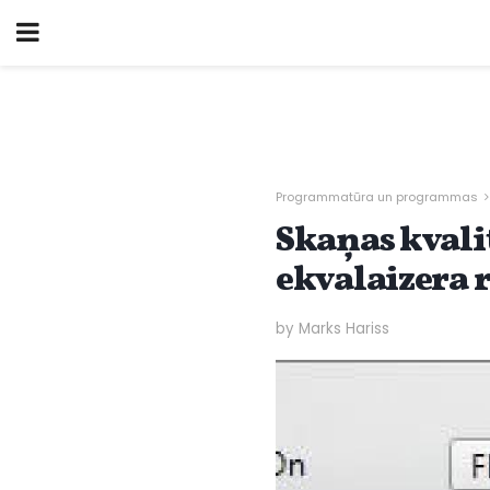
Programmatūra un programmas
Skaņas kvali
ekvalaizera 
by Marks Hariss