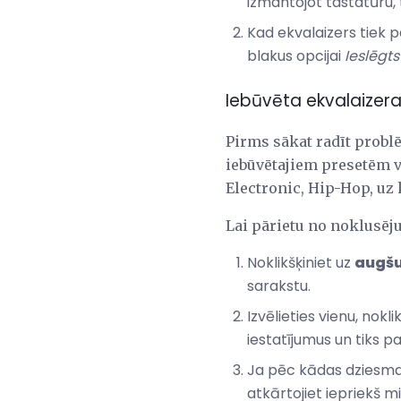
izmantojot tastatūru, 
Kad ekvalaizers tiek par
blakus opcijai
Ieslēgts
Iebūvēta ekvalaizera 
Pirms sākat radīt problē
iebūvētajiem presetēm v
Electronic, Hip-Hop, uz
Lai pārietu no noklusēju
Noklikšķiniet uz
augšu
sarakstu.
Izvēlieties vienu, nok
iestatījumus un tiks p
Ja pēc kādas dziesmas
atkārtojiet iepriekš m