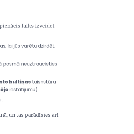
 pienācis laiks izveidot
s, lai jūs varētu dzirdēt,
Šajā posmā neuztraucieties
rsto bultiņas
taisnstūra
nējo
iestatījumu).
i
.
nā, un tas parādīsies arī