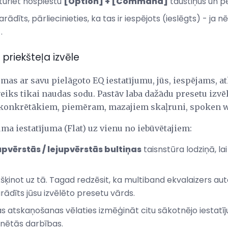
turiet nospiestu
[Option] + [Command]
taustiņus un p
ādīts, pārliecinieties, ka tas ir iespējots (ieslēgts) - ja nē
.
priekšteļa izvēle
mas ar savu pielāgoto EQ iestatījumu, jūs, iespējams, at
eiks tikai naudas sodu. Pastāv laba dažādu presetu izvē
 konkrētākiem, piemēram, mazajiem skaļruni, spoken w
ma iestatījuma (Flat) uz vienu no iebūvētajiem:
pvērstās / lejupvērstās bultiņas
taisnstūra lodziņā, l
likšķinot uz tā. Tagad redzēsit, ka multiband ekvalaizers au
arādīts jūsu izvēlēto presetu vārds.
 atskaņošanas vēlaties izmēģināt citu sākotnējo iestatīj
inētās darbības.