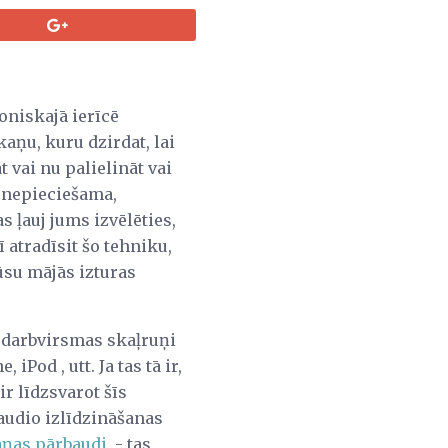
oniskajā ierīcē
kaņu, kuru dzirdat, lai
 vai nu palielināt vai
s nepieciešama,
s ļauj jums izvēlēties,
 atradīsit šo tehniku,
jūsu mājās izturas
u darbvirsmas skaļruņi
Pod , utt. Ja tas tā ir,
ir līdzsvarot šīs
 audio izlīdzināšanas
ņas pārbaudi,
- tas