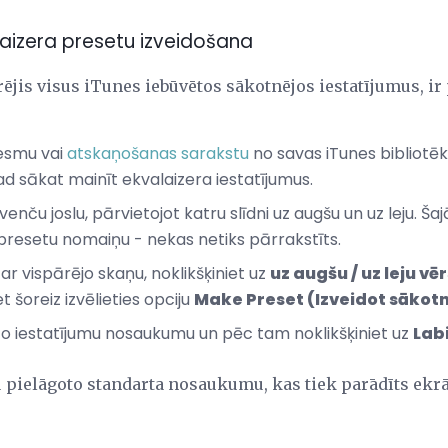
aizera presetu izveidošana
ērējis visus iTunes iebūvētos sākotnējos iestatījumus, ir
iesmu vai
atskaņošanas sarakstu
no savas iTunes bibliotēka
ad sākat mainīt ekvalaizera iestatījumus.
kvenču joslu, pārvietojot katru slīdni uz augšu un uz leju. 
presetu nomaiņu - nekas netiks pārrakstīts.
r vispārējo skaņu, noklikšķiniet uz
uz augšu / uz leju vē
et šoreiz izvēlieties opciju
Make Preset (Izveidot sākot
to iestatījumu nosaukumu un pēc tam noklikšķiniet uz
Lab
 pielāgoto standarta nosaukumu, kas tiek parādīts ekrā