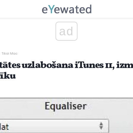
ad
Tikai Mac
tātes uzlabošana iTunes 11, iz
rīku