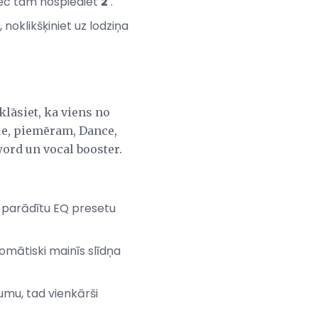
ēc tam nospiediet
2
.
, noklikšķiniet uz lodziņa
klāsiet, ka viens no
le, piemēram, Dance,
ord un vocal booster.
ai parādītu EQ presetu
tomātiski mainīs slīdņa
umu, tad vienkārši