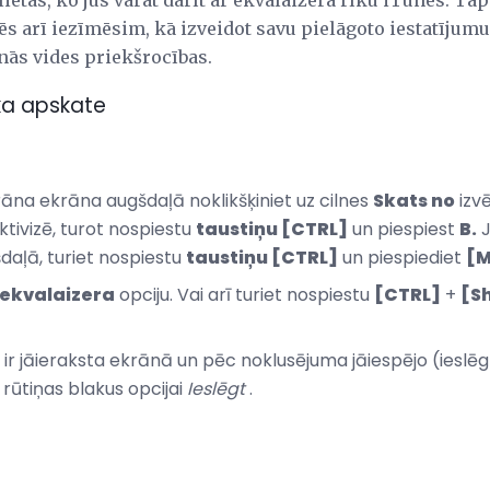
etas, ko jūs varat darīt ar ekvalaizera rīku iTunes. Tāpa
 arī iezīmēsim, kā izveidot savu pielāgoto iestatījumu 
nās vides priekšrocības.
īka apskate
āna ekrāna augšdaļā noklikšķiniet uz cilnes
Skats no
izvē
tivizē, turot nospiestu
taustiņu [CTRL]
un piespiest
B.
J
aļā, turiet nospiestu
taustiņu [CTRL]
un piespiediet
[M
 ekvalaizera
opciju. Vai arī turiet nospiestu
[CTRL]
+
[Sh
 ir jāieraksta ekrānā un pēc noklusējuma jāiespējo (ieslēgt
s rūtiņas blakus opcijai
Ieslēgt
.