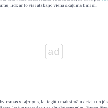
mu, līdz ar to visi atskaņo vienā skaļuma līmenī.
ad
arbvirsmas skaļruņus, lai iegūtu maksimālu detaļu no jū