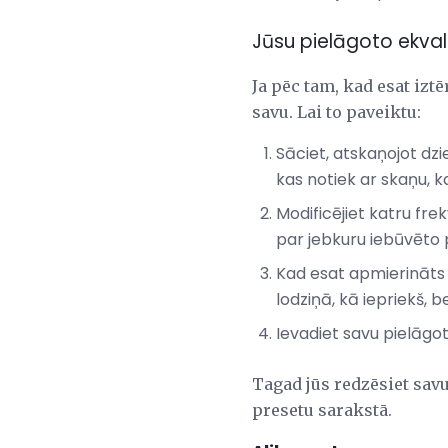
Jūsu pielāgoto ekval
Ja pēc tam, kad esat izt
savu. Lai to paveiktu:
Sāciet, atskaņojot dz
kas notiek ar skaņu, k
Modificējiet katru fre
par jebkuru iebūvēto 
Kad esat apmierināts a
lodziņā, kā iepriekš, b
Ievadiet savu pielāgo
Tagad jūs redzēsiet savu
presetu sarakstā.