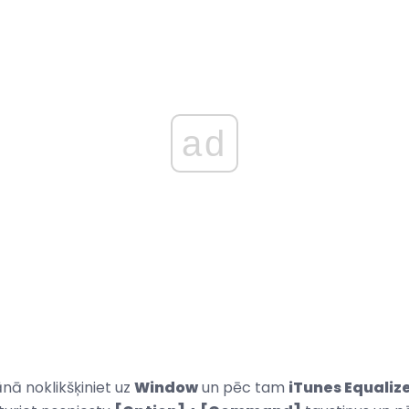
ad
nā noklikšķiniet uz
Window
un pēc tam
iTunes Equaliz