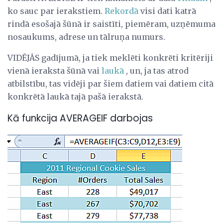
ko sauc par ierakstiem.
Rekordā
visi dati katrā
rindā esošajā šūnā ir saistīti, piemēram, uzņēmuma
nosaukums, adrese un tālruņa numurs.
VIDĒJĀS gadījumā, ja tiek meklēti konkrēti kritēriji
vienā ieraksta šūnā vai
laukā
, un, ja tas atrod
atbilstību, tas vidēji par šiem datiem vai datiem citā
konkrētā laukā tajā pašā ierakstā.
Kā funkcija AVERAGEIF darbojas