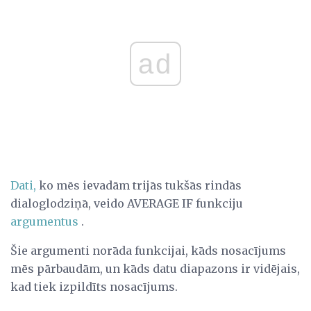
ad
Dati,
ko mēs ievadām trijās tukšās rindās
dialoglodziņā, veido AVERAGE IF funkciju
argumentus
.
Šie argumenti norāda funkcijai, kāds nosacījums
mēs pārbaudām, un kāds datu diapazons ir vidējais,
kad tiek izpildīts nosacījums.