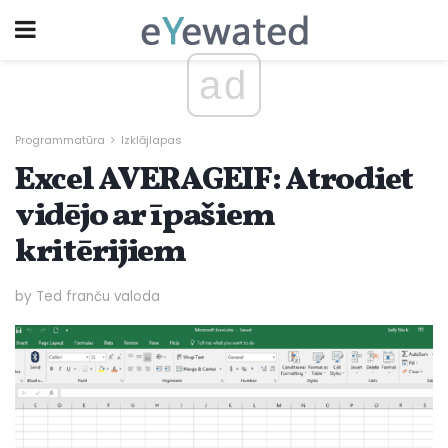
ad
Programmatūra
Izklājlapas
Excel AVERAGEIF: Atrodiet
vidējo ar īpašiem
kritērijiem
by Ted franču valoda