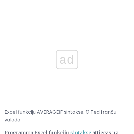
ad
Excel funkciju AVERAGEIF sintakse. © Ted franču
valoda
Programmā Excel funkciju
sintakse
attiecas uz