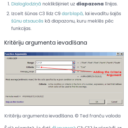
Dialoglodziņā
noklikšķiniet uz
diapazona
līnijas.
Izcelt šūnas C3 līdz C9
darblapā,
lai ievadītu šajās
šūnu atsaucēs
kā diapazonu, kuru meklēs pēc
funkcijas.
Kritēriju argumenta ievadīšana
Kritēriju argumenta ievadīšana. © Ted franču valoda
Šajā piemērā, ja dati
diapazonā
C3: C12 ir vienādi ar