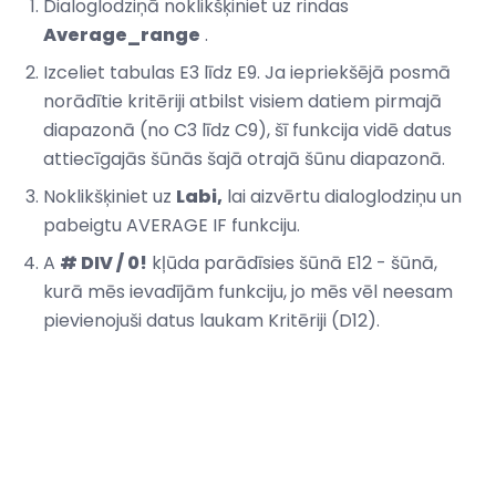
Dialoglodziņā noklikšķiniet uz rindas
Average_range
.
Izceliet tabulas E3 līdz E9. Ja iepriekšējā posmā
norādītie kritēriji atbilst visiem datiem pirmajā
diapazonā (no C3 līdz C9), šī funkcija vidē datus
attiecīgajās šūnās šajā otrajā šūnu diapazonā.
Noklikšķiniet uz
Labi,
lai aizvērtu dialoglodziņu un
pabeigtu AVERAGE IF funkciju.
A
# DIV / 0!
kļūda parādīsies šūnā E12 - šūnā,
kurā mēs ievadījām funkciju, jo mēs vēl neesam
pievienojuši datus laukam Kritēriji (D12).