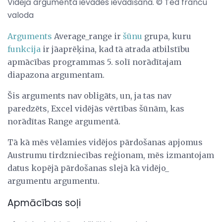
Vidējā argumenta ievades ievadīšana. © Ted franču
valoda
Arguments
Average_range ir
šūnu
grupa, kuru
funkcija
ir jāaprēķina, kad tā atrada atbilstību
apmācības programmas 5. solī norādītajam
diapazona argumentam.
Šis arguments nav obligāts, un, ja tas nav
paredzēts, Excel vidējās vērtības šūnām, kas
norādītas Range argumentā.
Tā kā mēs vēlamies vidējos pārdošanas apjomus
Austrumu tirdzniecības reģionam, mēs izmantojam
datus kopējā pārdošanas slejā kā vidējo_
argumentu argumentu.
Apmācības soļi