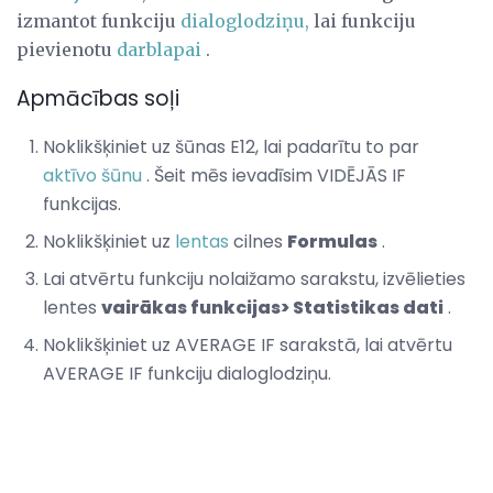
izmantot funkciju
dialoglodziņu,
lai funkciju
pievienotu
darblapai
.
Apmācības soļi
Noklikšķiniet uz šūnas E12, lai padarītu to par
aktīvo šūnu
. Šeit mēs ievadīsim VIDĒJĀS IF
funkcijas.
Noklikšķiniet uz
lentas
cilnes
Formulas
.
Lai atvērtu funkciju nolaižamo sarakstu, izvēlieties
lentes
vairākas funkcijas> Statistikas dati
.
Noklikšķiniet uz AVERAGE IF sarakstā, lai atvērtu
AVERAGE IF funkciju dialoglodziņu.