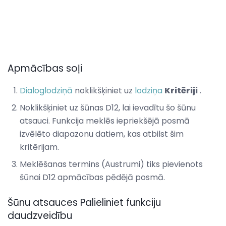
Apmācības soļi
Dialoglodziņā
noklikšķiniet uz
lodziņa
Kritēriji
.
Noklikšķiniet uz šūnas D12, lai ievadītu šo šūnu
atsauci. Funkcija meklēs iepriekšējā posmā
izvēlēto diapazonu datiem, kas atbilst šim
kritērijam.
Meklēšanas termins (Austrumi) tiks pievienots
šūnai D12 apmācības pēdējā posmā.
Šūnu atsauces Palieliniet funkciju
daudzveidību