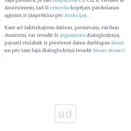
Austrumiem, tad šī
rekorda
kopējais pārdošanas
apjoms ir jāaprēķina pēc
funkcijas
.
Kaut arī faktiskajiem datiem, piemēram, vārdam
Austrumi,
var ievadīt šī
argumenta
dialoglodziņā,
parasti vislabāk ir pievienot datus darblapas
šūnai
un pēc tam šajā dialoglodziņā ievadīt
šūnas atsauci
.
ad