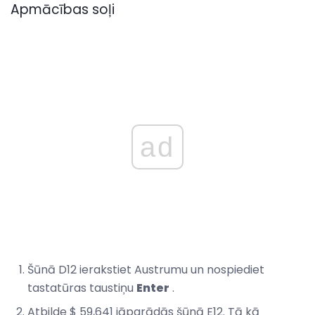
Apmācības soļi
ad
Šūnā D12 ierakstiet Austrumu un nospiediet
tastatūras taustiņu
Enter
.
Atbilde $ 59,641 jāparādās šūnā E12. Tā kā