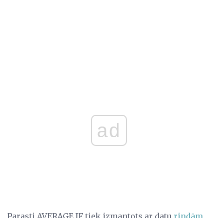
ad
Parasti AVERAGE IF tiek izmantots ar datu
rindām
,