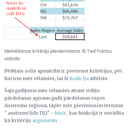
Meklēšanas kritēriju pievienošana. © Ted franču
valoda
Pēdējais solis apmācībā ir pievienot kritērijus, pēc
kuriem mēs vēlamies, lai šī
funkcija
atbilstu.
Šajā gadījumā mēs vēlamies atrast vidējo
pārdošanas apjomu gadā pārdošanas repos
Austrumu reģionā, tāpēc mēs pievienosim terminu
"
austrumi
līdz D12" -
šūnā
, kas funkcijā ir norādīta
kā kritēriju
arguments
.