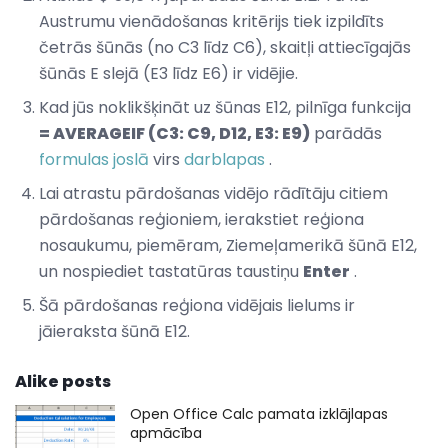
Austrumu vienādošanas kritērijs tiek izpildīts
četrās šūnās (no C3 līdz C6), skaitļi attiecīgajās
šūnās E slejā (E3 līdz E6) ir vidējie.
Kad jūs noklikšķināt uz šūnas E12, pilnīga funkcija
= AVERAGEIF (C3: C9, D12, E3: E9)
parādās
formulas joslā
virs
darblapas
.
Lai atrastu pārdošanas vidējo rādītāju citiem
pārdošanas reģioniem, ierakstiet reģiona
nosaukumu, piemēram, Ziemeļamerikā šūnā E12,
un nospiediet tastatūras taustiņu
Enter
.
Šā pārdošanas reģiona vidējais lielums ir
jāieraksta šūnā E12.
Alike posts
Open Office Calc pamata izklājlapas
apmācība