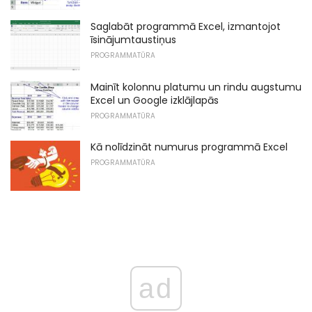
Saglabāt programmā Excel, izmantojot
īsinājumtaustiņus
PROGRAMMATŪRA
Mainīt kolonnu platumu un rindu augstumu
Excel un Google izklājlapās
PROGRAMMATŪRA
Kā nolīdzināt numurus programmā Excel
PROGRAMMATŪRA
ad