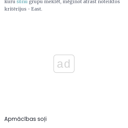
kuru
šūnu
grupu meklēt, mēģinot atrast noteiktos
kritērijus - East.
ad
Apmācības soļi