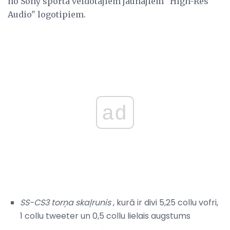
no Sony sporta veidotajiem jaunajiem "High-Res
Audio" logotipiem.
ad
SS-CS3 torņa skaļrunis
, kurā ir divi 5,25 collu vofri,
1 collu tweeter un 0,5 collu lielais augstums