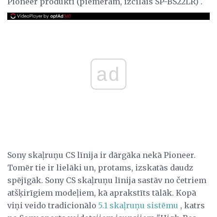
Pioneer produkti (piemēram, izcilais SP-BS22LR) .
ad
Sony skaļruņu CS līnija ir dārgāka nekā Pioneer.
Tomēr tie ir lielāki un, protams, izskatās daudz
spējīgāk. Sony CS skaļruņu līnija sastāv no četriem
atšķirīgiem modeļiem, kā aprakstīts tālāk. Kopā
viņi veido tradicionālo
5.1 skaļruņu sistēmu
, katrs