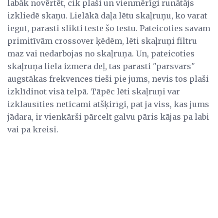
labāk novērtēt, cik plaši un vienmērīgi runātājs
izkliedē skaņu. Lielākā daļa lētu skaļruņu, ko varat
iegūt, parasti slikti testē šo testu. Pateicoties savām
primitīvām crossover ķēdēm, lēti skaļruņi filtru
maz vai nedarbojas no skaļruņa. Un, pateicoties
skaļruņa liela izmēra dēļ, tas parasti "pārsvars"
augstākas frekvences tieši pie jums, nevis tos plaši
izklīdinot visā telpā. Tāpēc lēti skaļruņi var
izklausīties neticami atšķirīgi, pat ja viss, kas jums
jādara, ir vienkārši pārcelt galvu pāris kājas pa labi
vai pa kreisi.