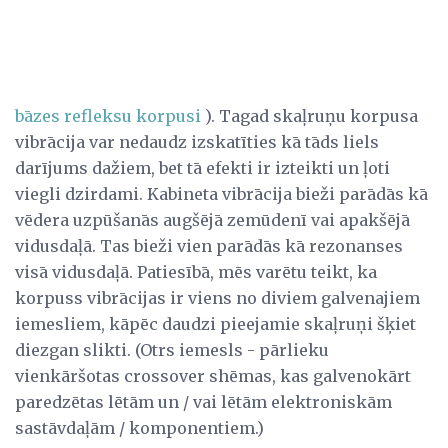
bāzes refleksu korpusi
). Tagad skaļruņu korpusa
vibrācija var nedaudz izskatīties kā tāds liels
darījums dažiem, bet tā efekti ir izteikti un ļoti
viegli dzirdami. Kabineta vibrācija bieži parādās kā
vēdera uzpūšanās augšējā zemūdenī vai apakšējā
vidusdaļā. Tas bieži vien parādās kā rezonanses
visā vidusdaļā. Patiesībā, mēs varētu teikt, ka
korpuss vibrācijas ir viens no diviem galvenajiem
iemesliem, kāpēc daudzi pieejamie skaļruņi šķiet
diezgan slikti. (Otrs iemesls - pārlieku
vienkāršotas crossover shēmas, kas galvenokārt
paredzētas lētām un / vai lētām elektroniskām
sastāvdaļām / komponentiem.)