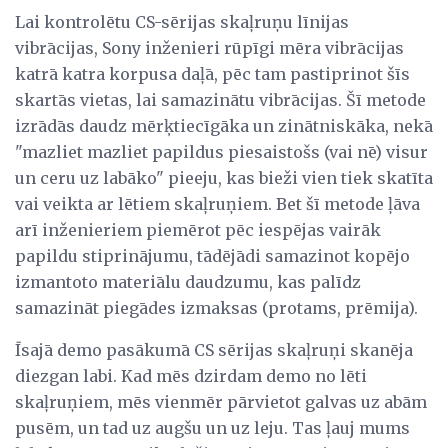
Lai kontrolētu CS-sērijas skaļruņu līnijas
vibrācijas, Sony inženieri rūpīgi mēra vibrācijas
katrā katra korpusa daļā, pēc tam pastiprinot šīs
skartās vietas, lai samazinātu vibrācijas. Šī metode
izrādās daudz mērķtiecīgāka un zinātniskāka, nekā
"mazliet mazliet papildus piesaistošs (vai nē) visur
un ceru uz labāko" pieeju, kas bieži vien tiek skatīta
vai veikta ar lētiem skaļruņiem. Bet šī metode ļāva
arī inženieriem piemērot pēc iespējas vairāk
papildu stiprinājumu, tādējādi samazinot kopējo
izmantoto materiālu daudzumu, kas palīdz
samazināt piegādes izmaksas (protams, prēmija).
Īsajā demo pasākumā CS sērijas skaļruņi skanēja
diezgan labi. Kad mēs dzirdam demo no lēti
skaļruņiem, mēs vienmēr pārvietot galvas uz abām
pusēm, un tad uz augšu un uz leju. Tas ļauj mums