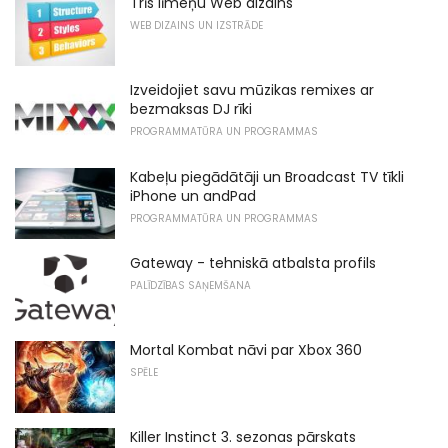
Trīs līmeņu Web dizains
WEB DIZAINS UN IZSTRĀDE
Izveidojiet savu mūzikas remixes ar
bezmaksas DJ rīki
PROGRAMMATŪRA UN PROGRAMMAS
Kabeļu piegādātāji un Broadcast TV tīkli
iPhone un andPad
PROGRAMMATŪRA UN PROGRAMMAS
Gateway - tehniskā atbalsta profils
PALĪDZĪBAS SAŅEMŠANA
Mortal Kombat nāvi par Xbox 360
SPĒLE
Killer Instinct 3. sezonas pārskats