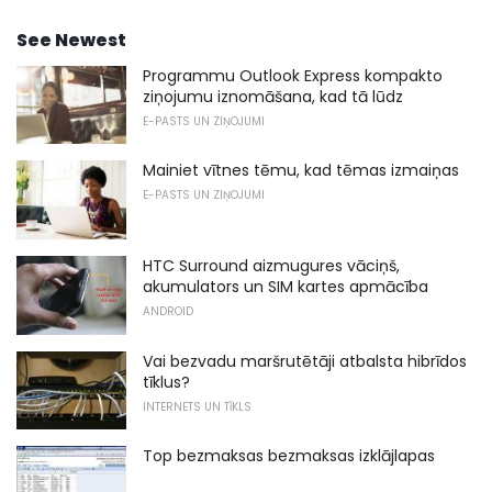
See Newest
Programmu Outlook Express kompakto
ziņojumu iznomāšana, kad tā lūdz
E-PASTS UN ZIŅOJUMI
Mainiet vītnes tēmu, kad tēmas izmaiņas
E-PASTS UN ZIŅOJUMI
HTC Surround aizmugures vāciņš,
akumulators un SIM kartes apmācība
ANDROID
Vai bezvadu maršrutētāji atbalsta hibrīdos
tīklus?
INTERNETS UN TĪKLS
Top bezmaksas bezmaksas izklājlapas