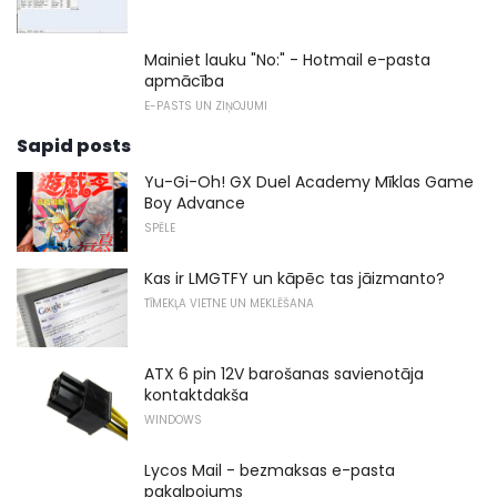
Mainiet lauku "No:" - Hotmail e-pasta
apmācība
E-PASTS UN ZIŅOJUMI
Sapid posts
Yu-Gi-Oh! GX Duel Academy Mīklas Game
Boy Advance
SPĒLE
Kas ir LMGTFY un kāpēc tas jāizmanto?
TĪMEKĻA VIETNE UN MEKLĒŠANA
ATX 6 pin 12V barošanas savienotāja
kontaktdakša
WINDOWS
Lycos Mail - bezmaksas e-pasta
pakalpojums