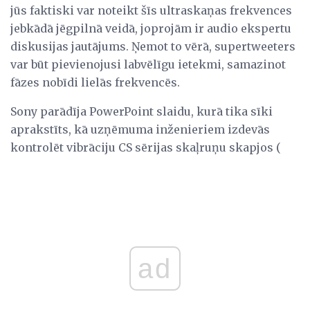
jūs faktiski var noteikt šīs ultraskaņas frekvences
jebkādā jēgpilnā veidā, joprojām ir audio ekspertu
diskusijas jautājums. Ņemot to vērā, supertweeters
var būt pievienojusi labvēlīgu ietekmi, samazinot
fāzes nobīdi lielās frekvencēs.
Sony parādīja PowerPoint slaidu, kurā tika sīki
aprakstīts, kā uzņēmuma inženieriem izdevās
kontrolēt vibrāciju CS sērijas skaļruņu skapjos (
ad