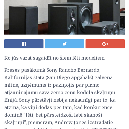
Ko jūs varat sagaidīt no šiem lēti modeļiem
Preses pasākumā Sony Rancho Bernardo,
Kalifornijas štatā (San Diego apgabals) galvenā
mītne, uzņēmums ir paziņojis par pirmo
atjauninājumu savā zemo cenu kodola skaļruņu
līnijā. Sony pārstāvji nebija nekaunīgi par to, ka
atzina, ka viņi dodas pēc tam, kad konkurence
dominē "lēti, bet pārsteidzoši labi skanoši
skaļruņi", piemēram, Andrew Jones izstrādātie