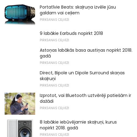
Portatīvie Beats: skaļruņa izvēle jūsu
galdam vai ceļiem
PIRKŠANAS CEĻVEŽI
9 labākie Earbuds nopirkt 2018
PIRKŠANAS CEĻVEŽI
Astoņas labākās basa austiņas nopirkt 2018.
gadā
PIRKŠANAS CEĻVEŽI
Direct, Bipole un Dipole Surround skaņas
skaļruņi
PIRKŠANAS CEĻVEŽI
Izprotot, vai Bluetooth uztvērēji patiešām ir
dažādi
PIRKŠANAS CEĻVEŽI
8 labākie iebūvējamie skaļruņi, kurus
nopirkt 2018. gadā
PIRKŠANAS CEĻVEŽI