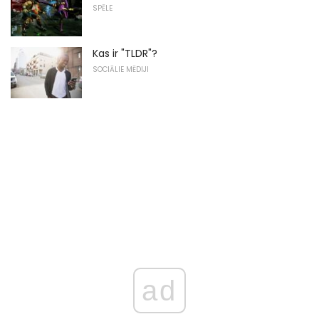
SPĒLE
Kas ir "TLDR"?
SOCIĀLIE MĒDIJI
ad