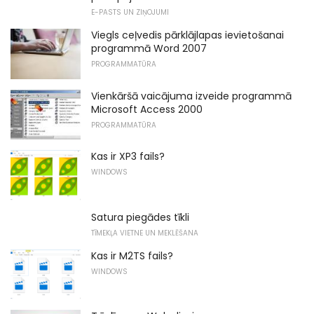
E-PASTS UN ZIŅOJUMI
Viegls ceļvedis pārklājlapas ievietošanai
programmā Word 2007
PROGRAMMATŪRA
Vienkāršā vaicājuma izveide programmā
Microsoft Access 2000
PROGRAMMATŪRA
Kas ir XP3 fails?
WINDOWS
Satura piegādes tīkli
TĪMEKĻA VIETNE UN MEKLĒŠANA
Kas ir M2TS fails?
WINDOWS