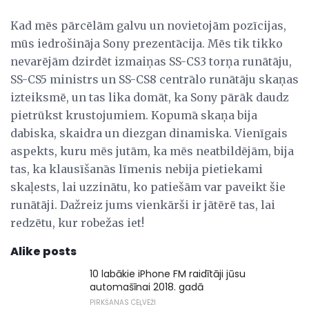
Kad mēs pārcēlām galvu un novietojām pozīcijas,
mūs iedrošināja Sony prezentācija. Mēs tik tikko
nevarējām dzirdēt izmaiņas SS-CS3 torņa runātāju,
SS-CS5 ministrs un SS-CS8 centrālo runātāju skaņas
izteiksmē, un tas lika domāt, ka Sony pārāk daudz
pietrūkst krustojumiem. Kopumā skaņa bija
dabiska, skaidra un diezgan dinamiska. Vienīgais
aspekts, kuru mēs jutām, ka mēs neatbildējām, bija
tas, ka klausīšanās līmenis nebija pietiekami
skaļests, lai uzzinātu, ko patiešām var paveikt šie
runātāji. Dažreiz jums vienkārši ir jātērē tas, lai
redzētu, kur robežas iet!
Alike posts
10 labākie iPhone FM raidītāji jūsu
automašīnai 2018. gadā
PIRKŠANAS CEĻVEŽI