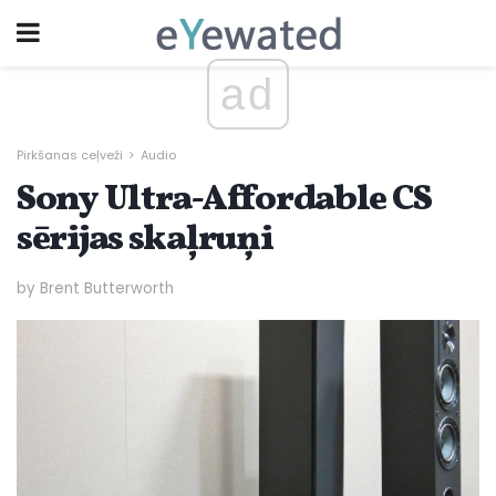
ad
Pirkšanas ceļveži
Audio
Sony Ultra-Affordable CS
sērijas skaļruņi
by Brent Butterworth