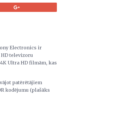
ony Electronics ir
 HD televizoru
 4K Ultra HD filmām, kas
vājot patērētājiem
 HDR kodējumu (plašāks