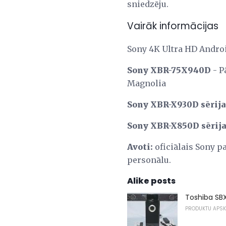
sniedzēju.
Vairāk informācijas
Sony 4K Ultra HD Androi
Sony XBR-75X940D
- P
Magnolia
Sony XBR-X930D sērija (
Sony XBR-X850D sērija (
Avoti:
oficiālais Sony p
personālu.
Alike posts
Toshiba SBX
PRODUKTU APS