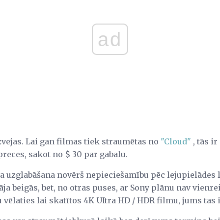
ad
vejas. Lai gan filmas tiek straumētas no
"Cloud"
, tās i
 preces, sākot no $ 30 par gabalu.
 uzglabāšana novērš nepieciešamību pēc lejupielādes la
tāja beigās, bet, no otras puses, ar Sony plānu nav vien
ēlaties lai skatītos 4K UItra HD / HDR filmu, jums tas i