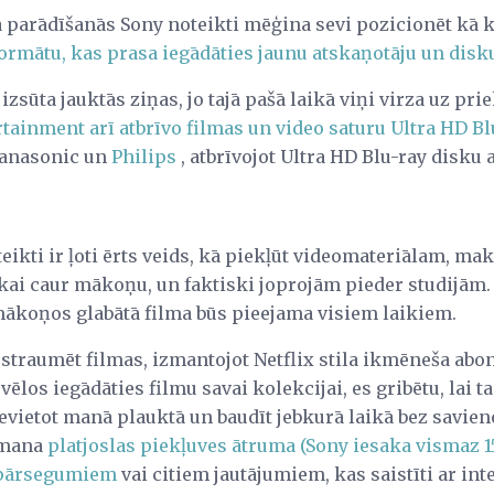
parādīšanās Sony noteikti mēģina sevi pozicionēt kā 
formātu, kas prasa iegādāties jaunu atskaņotāju un disk
 izsūta jauktās ziņas, jo tajā pašā laikā viņi virza uz p
ainment arī atbrīvo filmas un video saturu Ultra HD Bl
Panasonic un
Philips
, atbrīvojot Ultra HD Blu-ray disku 
ikti ir ļoti ērts veids, kā piekļūt videomateriālam, ma
ikai caur mākoņu, un faktiski joprojām pieder studijām.
 mākoņos glabātā filma būs pieejama visiem laikiem.
 straumēt filmas, izmantojot Netflix stila ikmēneša ab
vēlos iegādāties filmu savai kolekcijai, es gribētu, lai t
ievietot manā plauktā un baudīt jebkurā laikā bez savien
o mana
platjoslas piekļuves ātruma (Sony iesaka vismaz 15
pārsegumiem
vai citiem jautājumiem, kas saistīti ar i