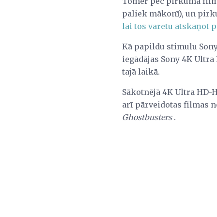
Tomēr pēc pirkuma filma
paliek mākonī), un pirk
lai tos varētu atskaņot 
Kā papildu stimulu Sony
iegādājas Sony 4K Ultra 
tajā laikā.
Sākotnējā 4K Ultra HD
arī pārveidotas filmas n
Ghostbusters
.