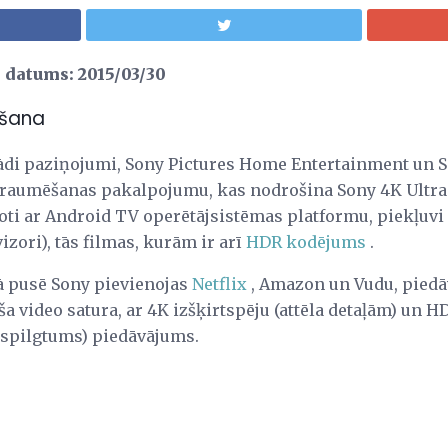
 datums: 2015/03/30
ēšana
ādi paziņojumi, Sony Pictures Home Entertainment un S
traumēšanas pakalpojumu, kas nodrošina Sony 4K Ultra
oti ar Android TV operētājsistēmas platformu, piekļuvi
vizori), tās filmas, kurām ir arī
HDR kodējums
.
ā pusē Sony pievienojas
Netflix
, Amazon un Vudu, piedā
a video satura, ar 4K izšķirtspēju (attēla detaļām) un
 spilgtums) piedāvājums.