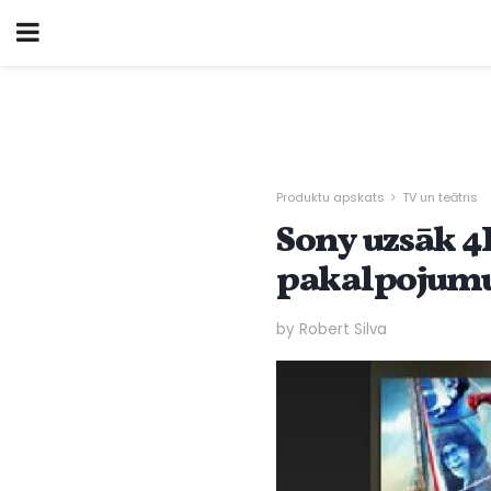
Produktu apskats
TV un teātris
Sony uzsāk 4
pakalpojum
by Robert Silva