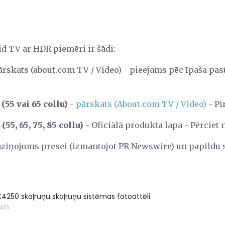
d TV ar HDR piemēri ir šādi:
ārskats (about.com TV / Video) - pieejams pēc īpaša pas
55 vai 65 collu)
-
pārskats (About.com TV / Video)
- Pi
55, 65, 75, 85 collu)
- Oficiālā produkta lapa - Pērcie
aziņojums presei (izmantojot PR Newswire) un papildu 
4250 skaļruņu skaļruņu sistēmas fotoattēli
KATS