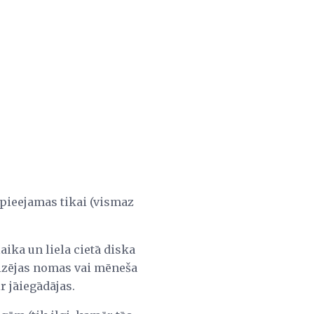
r pieejamas tikai (vismaz
ika un liela cietā diska
reizējas nomas vai mēneša
r jāiegādājas.