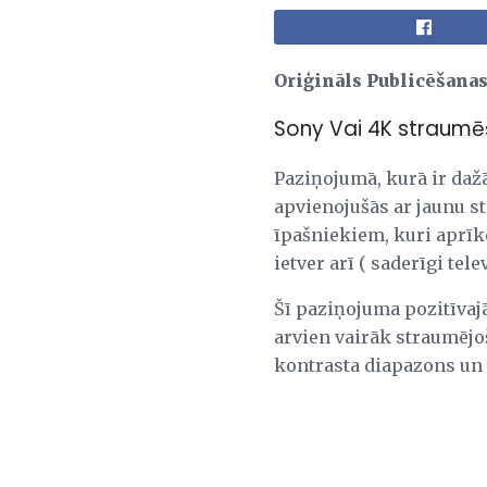
Oriģināls Publicēšanas
Sony Vai 4K straum
Paziņojumā, kurā ir daž
apvienojušās ar jaunu s
īpašniekiem, kuri aprīk
ietver arī ( saderīgi tele
Šī paziņojuma pozitīvaj
arvien vairāk straumējoš
kontrasta diapazons un