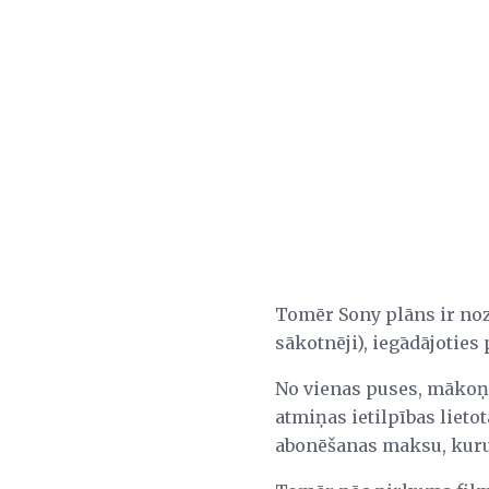
Tomēr Sony plāns ir noz
sākotnēji), iegādājoties
No vienas puses, mākoņa
atmiņas ietilpības lieto
abonēšanas maksu, kuru v