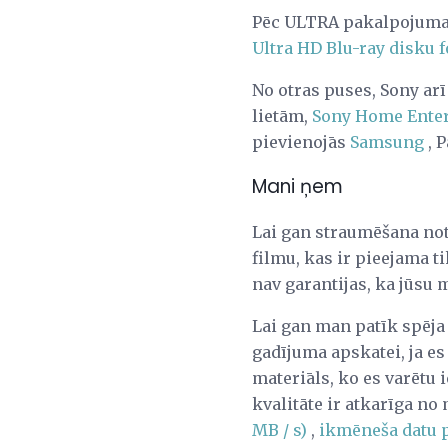
Pēc ULTRA pakalpojuma 
Ultra HD Blu-ray disku 
No otras puses, Sony arī
lietām,
Sony Home Entert
pievienojās
Samsung
, 
Mani ņem
Lai gan straumēšana note
filmu, kas ir pieejama t
nav garantijas, ka jūsu
Lai gan man patīk spēja
gadījuma apskatei, ja es 
materiāls, ko es varētu 
kvalitāte ir atkarīga n
MB / s)
,
ikmēneša datu