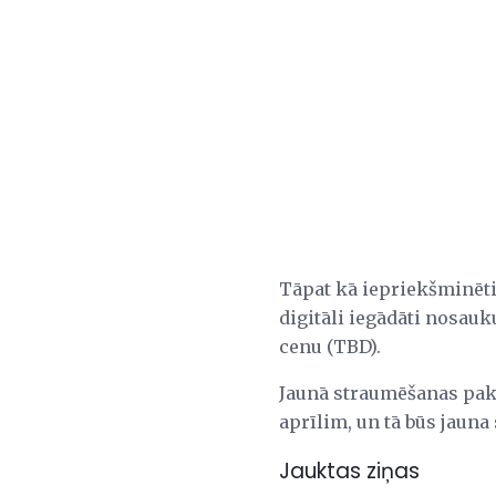
Tāpat kā iepriekšminētie
digitāli iegādāti nosau
cenu (TBD).
Jaunā straumēšanas paka
aprīlim, un tā būs jauna 
Jauktas ziņas