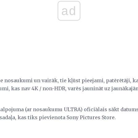
ad
 nosaukumi un vairāk, tie kļūst pieejami, patērētāji, k
kumi, kas nav 4K / non-HDR, varēs jaunināt uz jaunākajā
lpojuma (ar nosaukumu ULTRA) oficiālais sākt datums i
sadaļa, kas tiks pievienota Sony Pictures Store.