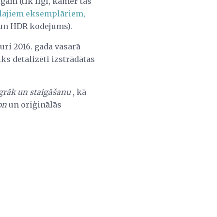
ām (tik ilgi, kamēr tās
tālajiem eksemplāriem,
 un HDR kodējums).
uri 2016. gada vasarā
ks detalizēti izstrādātas
agrāk un staigāšanu
, kā
on
un oriģinālās