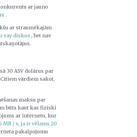
konkurentu ar jauno
us
.
riekšu ar straumēkajām
u-ray diskos
, bet nav
atskaņotājus.
ksā 30 ASV dolārus par
 Citiem vārdiem sakot,
onēšanas maksu par
am būtu kaut kas fiziski
ojums ar internetu, kur
 MB / s, ja ir vēlams 20
nterneta pakalpojumu