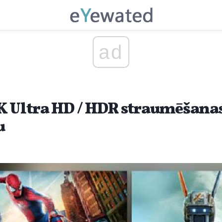
ad
K Ultra HD / HDR straumēšana
u