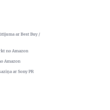
ūtījuma ar Best Buy /
rkt no Amazon
t no Amazon
saziņa ar Sony PR