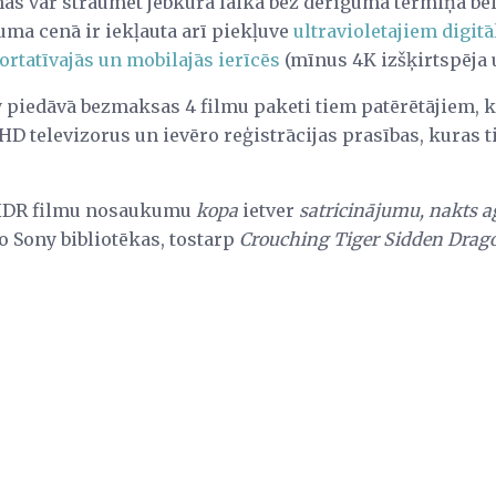
s var straumēt jebkurā laikā bez derīguma termiņa beig
uma cenā ir iekļauta arī piekļuve
ultravioletajiem digi
portatīvajās un mobilajās ierīcēs
(mīnus 4K izšķirtspēja
 piedāvā bezmaksas 4 filmu paketi tiem patērētājiem, k
HD televizorus un ievēro reģistrācijas prasības, kuras ti
-HDR filmu nosaukumu
kopa
ietver
satricinājumu, nakts 
o Sony bibliotēkas, tostarp
Crouching Tiger Sidden Drag