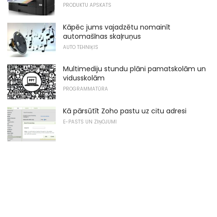
PRODUKTU APSKATS
Kāpēc jums vajadzētu nomainīt
automašīnas skaļruņus
AUTO TEHNIĶIS
Multimediju stundu plāni pamatskolām un
vidusskolām
PROGRAMMATŪRA
Kā pārsūtīt Zoho pastu uz citu adresi
E-PASTS UN ZIŅOJUMI