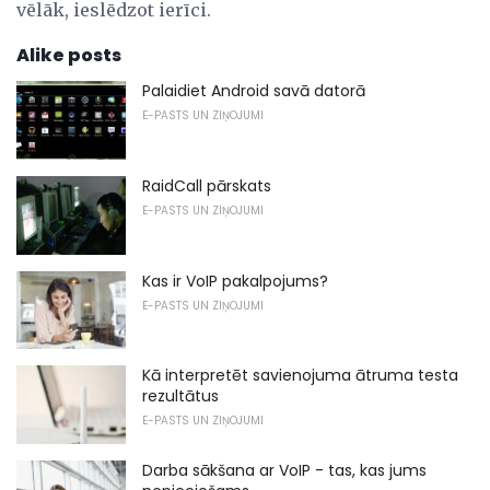
vēlāk, ieslēdzot ierīci.
Alike posts
Palaidiet Android savā datorā
E-PASTS UN ZIŅOJUMI
RaidCall pārskats
E-PASTS UN ZIŅOJUMI
Kas ir VoIP pakalpojums?
E-PASTS UN ZIŅOJUMI
Kā interpretēt savienojuma ātruma testa
rezultātus
E-PASTS UN ZIŅOJUMI
Darba sākšana ar VoIP - tas, kas jums