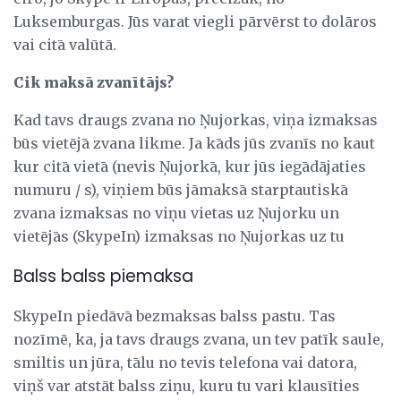
Luksemburgas. Jūs varat viegli pārvērst to dolāros
vai citā valūtā.
Cik maksā zvanītājs?
Kad tavs draugs zvana no Ņujorkas, viņa izmaksas
būs vietējā zvana likme. Ja kāds jūs zvanīs no kaut
kur citā vietā (nevis Ņujorkā, kur jūs iegādājaties
numuru / s), viņiem būs jāmaksā starptautiskā
zvana izmaksas no viņu vietas uz Ņujorku un
vietējās (SkypeIn) izmaksas no Ņujorkas uz tu
Balss balss piemaksa
SkypeIn piedāvā bezmaksas balss pastu. Tas
nozīmē, ka, ja tavs draugs zvana, un tev patīk saule,
smiltis un jūra, tālu no tevis telefona vai datora,
viņš var atstāt balss ziņu, kuru tu vari klausīties