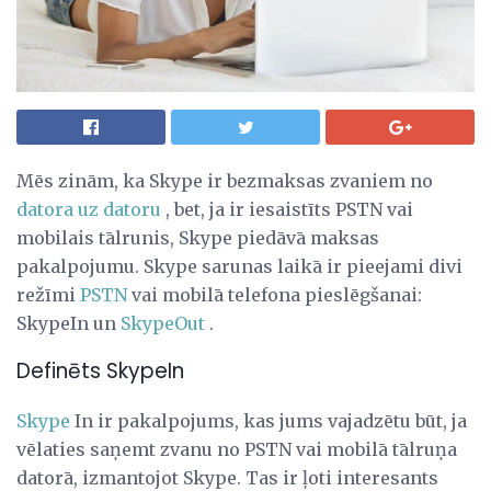
Mēs zinām, ka Skype ir bezmaksas zvaniem no
datora uz datoru
, bet, ja ir iesaistīts PSTN vai
mobilais tālrunis, Skype piedāvā maksas
pakalpojumu. Skype sarunas laikā ir pieejami divi
režīmi
PSTN
vai mobilā telefona pieslēgšanai:
SkypeIn un
SkypeOut
.
Definēts SkypeIn
Skype
In ir pakalpojums, kas jums vajadzētu būt, ja
vēlaties saņemt zvanu no PSTN vai mobilā tālruņa
datorā, izmantojot Skype. Tas ir ļoti interesants