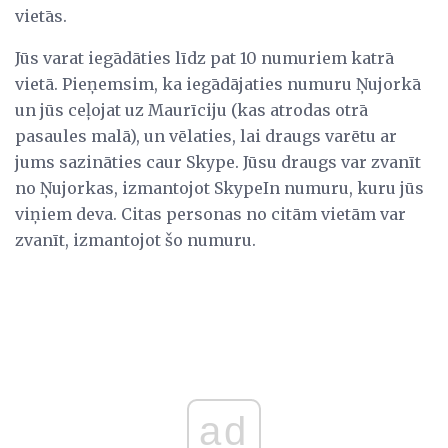
vietās.
Jūs varat iegādāties līdz pat 10 numuriem katrā
vietā. Pieņemsim, ka iegādājaties numuru Ņujorkā
un jūs ceļojat uz Maurīciju (kas atrodas otrā
pasaules malā), un vēlaties, lai draugs varētu ar
jums sazināties caur Skype. Jūsu draugs var zvanīt
no Ņujorkas, izmantojot SkypeIn numuru, kuru jūs
viņiem deva. Citas personas no citām vietām var
zvanīt, izmantojot šo numuru.
ad