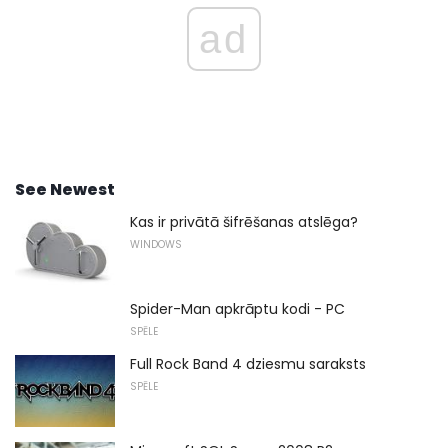
ad
See Newest
Kas ir privātā šifrēšanas atslēga?
WINDOWS
Spider-Man apkrāptu kodi - PC
SPĒLE
Full Rock Band 4 dziesmu saraksts
SPĒLE