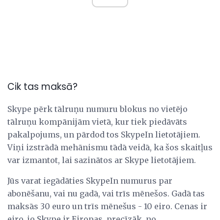
Cik tas maksā?
Skype pērk tālruņu numuru blokus no vietējo
tālruņu kompānijām vietā, kur tiek piedāvāts
pakalpojums, un pārdod tos SkypeIn lietotājiem.
Viņi izstrādā mehānismu tādā veidā, ka šos skaitļus
var izmantot, lai sazinātos ar Skype lietotājiem.
Jūs varat iegādāties SkypeIn numurus par
abonēšanu, vai nu gadā, vai trīs mēnešos. Gadā tas
maksās 30 euro un trīs mēnešus - 10 eiro. Cenas ir
eiro, jo Skype ir Eiropas, precīzāk, no