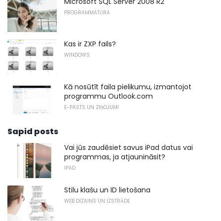
Microsoft SQL Server 2008 R2
PROGRAMMATŪRA
Kas ir ZXP fails?
WINDOWS
Kā nosūtīt faila pielikumu, izmantojot
programmu Outlook.com
E-PASTS UN ZIŅOJUMI
Sapid posts
Vai jūs zaudēsiet savus iPad datus vai
programmas, ja atjaunināsit?
IPAD
Stilu klašu un ID lietošana
WEB DIZAINS UN IZSTRĀDE