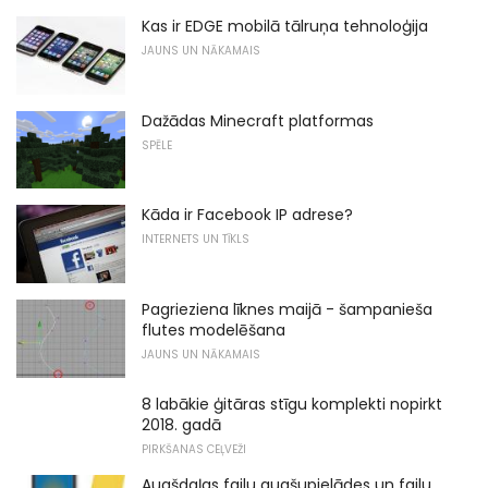
Kas ir EDGE mobilā tālruņa tehnoloģija
JAUNS UN NĀKAMAIS
Dažādas Minecraft platformas
SPĒLE
Kāda ir Facebook IP adrese?
INTERNETS UN TĪKLS
Pagrieziena līknes maijā - šampanieša
flutes modelēšana
JAUNS UN NĀKAMAIS
8 labākie ģitāras stīgu komplekti nopirkt
2018. gadā
PIRKŠANAS CEĻVEŽI
Augšdaļas failu augšupielādes un failu