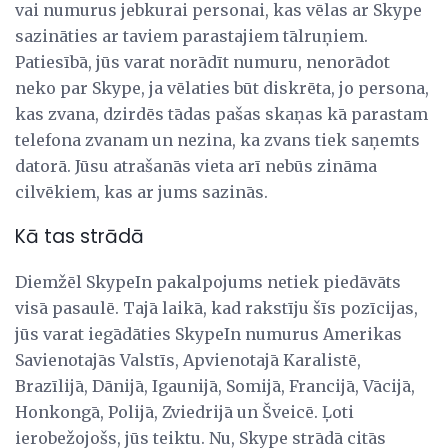
vai numurus jebkurai personai, kas vēlas ar Skype
sazināties ar taviem parastajiem tālruņiem.
Patiesībā, jūs varat norādīt numuru, nenorādot
neko par Skype, ja vēlaties būt diskrēta, jo persona,
kas zvana, dzirdēs tādas pašas skaņas kā parastam
telefona zvanam un nezina, ka zvans tiek saņemts
datorā. Jūsu atrašanās vieta arī nebūs zināma
cilvēkiem, kas ar jums sazinās.
Kā tas strādā
Diemžēl SkypeIn pakalpojums netiek piedāvāts
visā pasaulē. Tajā laikā, kad rakstīju šīs pozīcijas,
jūs varat iegādāties SkypeIn numurus Amerikas
Savienotajās Valstīs, Apvienotajā Karalistē,
Brazīlijā, Dānijā, Igaunijā, Somijā, Francijā, Vācijā,
Honkongā, Polijā, Zviedrijā un Šveicē. Ļoti
ierobežojošs, jūs teiktu. Nu, Skype strādā citās