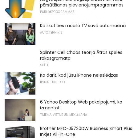
pārsūtīšanas pievienojumprogrammas
PĀRLŪKPROGRAMMAS
Kā skatīties mobilo TV savā automašīnā
AUTO TEHNIĶIS
Splinter Cell Chaos teorija Ātrās spēles
rokasgrāmata
SPĒLE
Ko darīt, kad jūsu iPhone neieslēdzas
IPHONE UN IPOD
6 Yahoo Desktop Web pakalpojumi, ko
izmantot
TĪMEKĻA VIETNE UN MEKLĒŠANA
Brother MFC-J5720DW Business Smart Plus
Inkjet All-in-One