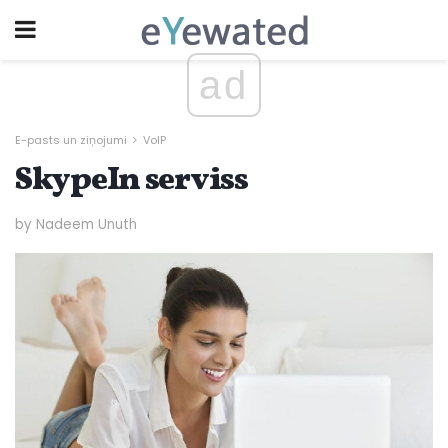
ad
E-pasts un ziņojumi
VoIP
SkypeIn serviss
by Nadeem Unuth