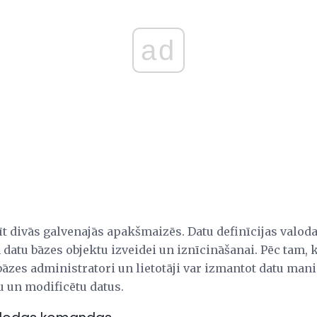
ad
t divās galvenajās apakšmaizēs. Datu definīcijas valod
datu bāzes objektu izveidei un iznīcināšanai. Pēc tam, 
 bāzes administratori un lietotāji var izmantot datu man
ētu un modificētu datus.