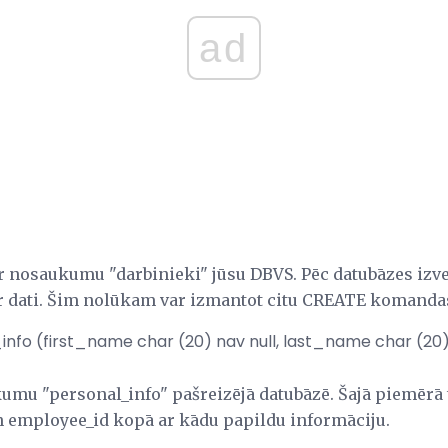
ad
ar nosaukumu "darbinieki" jūsu DBVS. Pēc datubāzes izv
 ir dati. Šim nolūkam var izmantot citu CREATE komand
nfo (first_name char (20) nav null, last_name char (20)
umu "personal_info" pašreizējā datubāzē. Šajā piemērā ta
n employee_id kopā ar kādu papildu informāciju.