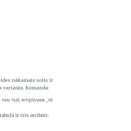
eides nākamais solis ir
as variantu. Komanda:
 nav null, employee_id
bulā ir trīs atribūti: