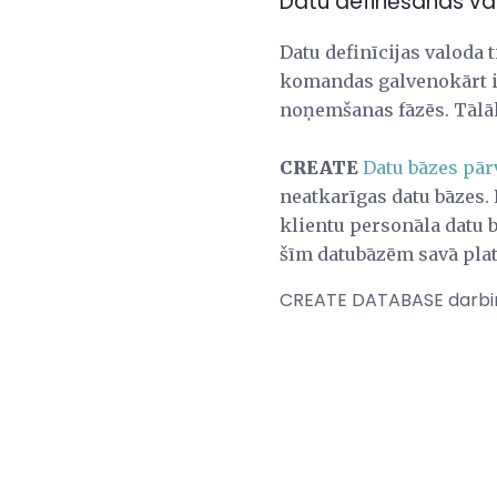
Datu definēšanas v
Datu definīcijas valoda 
komandas galvenokārt iz
noņemšanas fāzēs. Tālā
CREATE
Datu bāzes pār
neatkarīgas datu bāzes. 
klientu personāla datu 
šīm datubāzēm savā pla
CREATE DATABASE darbin