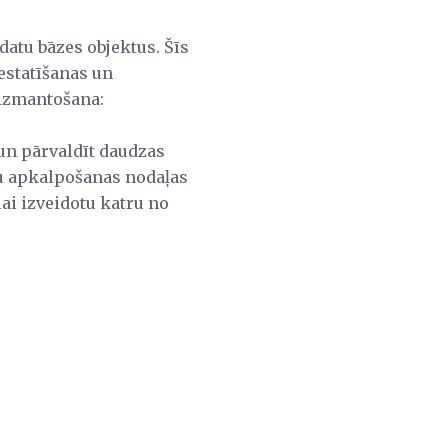
 datu bāzes objektus. Šīs
estatīšanas un
 izmantošana:
 un pārvaldīt daudzas
ntu apkalpošanas nodaļas
ai izveidotu katru no