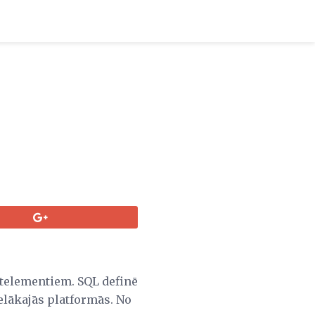
telementiem. SQL definē
elākajās platformās. No