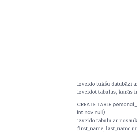
izveido tukšu datubāzi 
izveidot tabulas, kurās
CREATE TABLE personal_i
int nav null)
izveido tabulu ar nosauk
first_name, last_name u