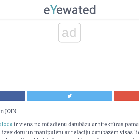
ad
un JOIN
aloda
ir viens no mūsdienu datubāzu arhitektūras pama
 izveidotu un manipulētu ar relāciju datubāzēm visās li