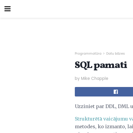
Programmatūra
Datu bāzes
SQL pamati
by Mike Chapple
Uzziniet par DDL, DML 
Strukturētā vaicājumu v
metodes, ko izmanto, lai