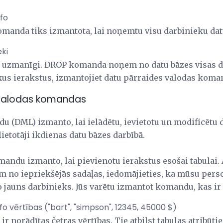
fo
omanda tiks izmantota, lai noņemtu visu darbinieku dat
ki
 uzmanīgi. DROP komanda noņem no datu bāzes visas da
ķus ierakstus, izmantojiet datu pārraides valodas kom
 valodas komandas
u (DML) izmanto, lai ielādētu, ievietotu un modificētu 
lietotāji ikdienas datu bāzes darbībā.
ndu izmanto, lai pievienotu ierakstus esošai tabulai. 
m no iepriekšējās sadaļas, iedomājieties, ka mūsu pe
 jauns darbinieks. Jūs varētu izmantot komandu, kas ir l
o vērtības ("bart", "simpson", 12345, 45000 $)
ir norādītas četras vērtības. Tie atbilst tabulas atribūti