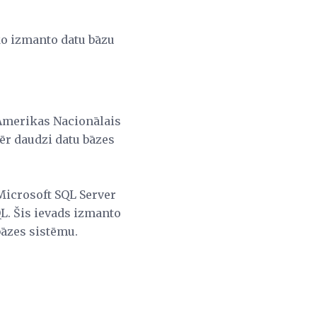
o izmanto datu bāzu
 Amerikas Nacionālais
mēr daudzi datu bāzes
Microsoft SQL Server
QL. Šis ievads izmanto
bāzes sistēmu.