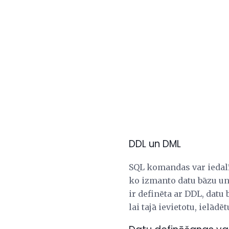
DDL un DML
SQL komandas var iedalī
ko izmanto datu bāzu un 
ir definēta ar DDL, datu
lai tajā ievietotu, ielād