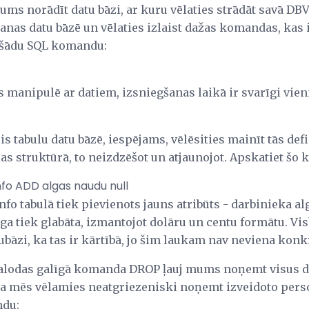
ms norādīt datu bāzi, ar kuru vēlaties strādāt savā DBV
šanas datu bāzē un vēlaties izlaist dažas komandas, kas
r šādu SQL komandu:
manipulē ar datiem, izsniegšanas laikā ir svarīgi vien
is tabulu datu bāzē, iespējams, vēlēsities mainīt tās d
las struktūrā, to neizdzēšot un atjaunojot. Apskatiet šo
fo ADD algas naudu null
fo tabulā tiek pievienots jauns atribūts - darbinieka a
ga tiek glabāta, izmantojot dolāru un centu formātu. Vis
bāzi, ka tas ir kārtībā, jo šim laukam nav neviena konk
valodas galīgā komanda DROP ļauj mums noņemt visus d
a mēs vēlamies neatgriezeniski noņemt izveidoto perso
du: