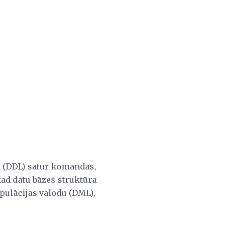
a (DDL) satur komandas,
kad datu bāzes struktūra
ipulācijas valodu (DML),