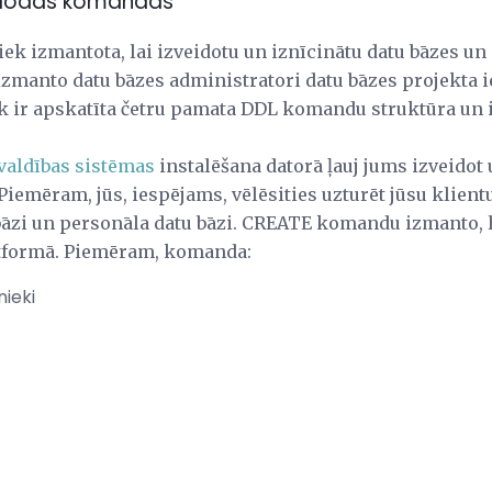
alodas komandas
tiek izmantota, lai izveidotu un iznīcinātu datu bāzes un
manto datu bāzes administratori datu bāzes projekta i
k ir apskatīta četru pamata DDL komandu struktūra un
valdības sistēmas
instalēšana datorā ļauj jums izveidot
Piemēram, jūs, iespējams, vēlēsities uzturēt jūsu klie
bāzi un personāla datu bāzi. CREATE komandu izmanto, l
tformā. Piemēram, komanda:
ieki