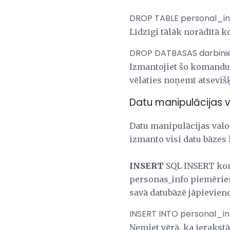
DROP TABLE personal_in
Līdzīgi tālāk norādītā k
DROP DATBASAS darbinie
Izmantojiet šo komandu
vēlaties noņemt atseviš
Datu manipulācijas
Datu manipulācijas valod
izmanto visi datu bāzes 
INSERT
SQL INSERT koma
personas_info piemērie
savā datubāzē jāpievieno
INSERT INTO personal_inf
Ņemiet vērā, ka ierakstā 