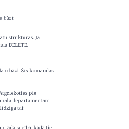
u bāzi:
tu struktūras. Ja
andu DELETE.
datu bāzi. Šīs komandas
Atgriežoties pie
rsonāla departamentam
īdzīga tai:
em tādā secībā, kādā tie