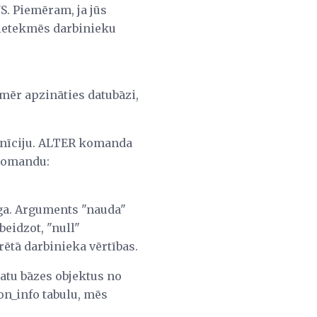
S. Piemēram, ja jūs
 ietekmēs darbinieku
mēr apzināties datubāzi,
efinīciju. ALTER komanda
 komandu:
lga. Arguments "nauda"
beidzot, "null"
rētā darbinieka vērtības.
atu bāzes objektus no
n_info tabulu, mēs