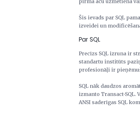
pirmā acu uzmetiena valo
Šis ievads par SQL pam
izveidei un modificēšana
Par SQL
Precīzs SQL izruna ir s
standartu institūts pazi
profesionāļi ir pieņēmuš
SQL nāk daudzos aromā
izmanto Transact-SQL. Vi
ANSI saderīgas SQL koma