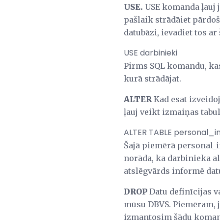
USE.
USE komanda ļauj ju
pašlaik strādāiet pārdo
datubāzi, ievadiet tos a
USE darbinieki
Pirms SQL komandu, kas 
kurā strādājat.
ALTER
Kad esat izveidoj
ļauj veikt izmaiņas tabu
ALTER TABLE personal_in
Šajā piemērā personal_in
norāda, ka darbinieka al
atslēgvārds informē datu
DROP
Datu definīcijas 
mūsu DBVS. Piemēram, j
izmantosim šādu koman