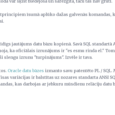
da var šķist biedējoša un sarežģīta, taču tas nav grūti.
atprincipiem īsumā aplūko dažas galvenās komandas, k
i.
trīdīgs jautājums datu bāzu kopienā. Savā SQL standartā
ņoja, ka oficiālais izrunājums ir "es esmu rinda el." To
i slengu izrunu "turpinājums". Izvēle ir tava.
tos.
Oracle datu bāzes
izmanto savu patentēto PL / SQL. 
sas variācijas ir balstītas uz nozares standarta ANSI S
ndas, kas darbojas ar jebkuru mūsdienu relāciju datu 