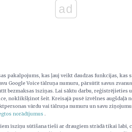
ad
s pakalpojums, kas ļauj veikt daudzas funkcijas, kas sa
savu Google Voice tālruņa numuru, pārsūtīt savus zvanu
ūtīt bezmaksas īsziņas. Lai sāktu darbu, reģistrējieties 
e, noklikšķinot šeit. Kreisajā pusē izvēlnes augšdaļā 
aktpersonas vārdu vai tālruņa numuru un savu ziņojumu
iegtos norādījumus
.
em īsziņu sūtīšana tieši ar draugiem strādā tikai labi, 