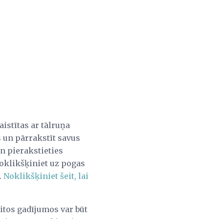
istītas ar tālruņa
s un pārrakstīt savus
un pierakstieties
noklikšķiniet uz pogas
.
Noklikšķiniet šeit, lai
citos gadījumos var būt