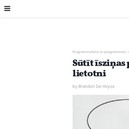
Programmatūra un programmas
Sūtīt īsziņa
lietotni
by Brandon De Hoyos