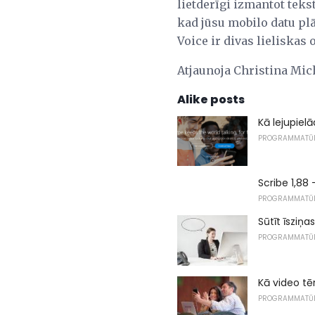
lietderīgi izmantot tek
kad jūsu mobilo datu plā
Voice ir divas lieliskas o
Atjaunoja Christina Miche
Alike posts
Kā lejupielā
PROGRAMMATŪ
Scribe 1,8
PROGRAMMATŪ
Sūtīt īsziņa
PROGRAMMATŪ
Kā video tē
PROGRAMMATŪ