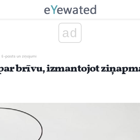
ad
E-pasts un ziņojumi
s par brīvu, izmantojot ziņap