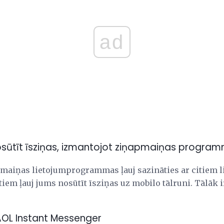
ad
nosūtīt īsziņas, izmantojot ziņapmaiņas progra
maiņas lietojumprogrammas ļauj sazināties ar citiem li
tiem ļauj jums nosūtīt īsziņas uz mobilo tālruni. Tālāk i
 AOL Instant Messenger