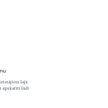
mmu
etotājiem šajā
r apskatīti šādi