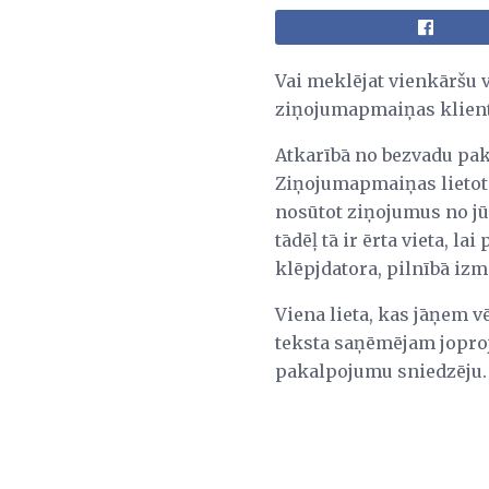
Vai meklējat vienkāršu 
ziņojumapmaiņas klienti
Atkarībā no bezvadu pak
Ziņojumapmaiņas lietotn
nosūtot ziņojumus no jū
tādēļ tā ir ērta vieta, l
klēpjdatora, pilnībā izm
Viena lieta, kas jāņem 
teksta saņēmējam joproj
pakalpojumu sniedzēju.