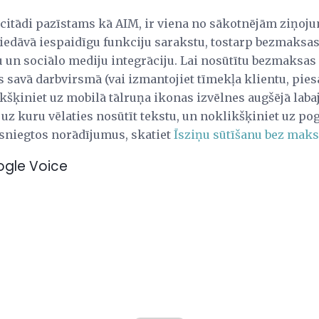
 citādi pazīstams kā AIM, ir viena no sākotnējām ziņo
iedāvā iespaidīgu funkciju sarakstu, tostarp bezmaksas
 un sociālo mediju integrāciju. Lai nosūtītu bezmaksas ī
s savā darbvirsmā (vai izmantojiet tīmekļa klientu, pies
ķiniet uz mobilā tālruņa ikonas izvēlnes augšējā labajā
z kuru vēlaties nosūtīt tekstu, un noklikšķiniet uz poga
 sniegtos norādījumus, skatiet
Īsziņu sūtīšanu bez maks
oogle Voice