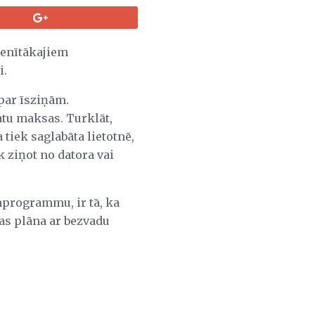
ienītākajiem
i.
par īsziņām.
atu maksas. Turklāt,
tiek saglabāta lietotnē,
āk ziņot no datora vai
mprogrammu, ir tā, ka
as plāna ar bezvadu