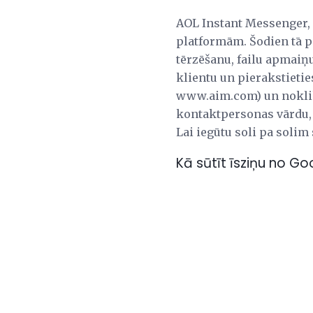
AOL Instant Messenger,
platformām. Šodien tā p
tērzēšanu, failu apmaiņu
klientu un pierakstietie
www.aim.com) un noklikš
kontaktpersonas vārdu, u
Lai iegūtu soli pa solim
Kā sūtīt īsziņu no G