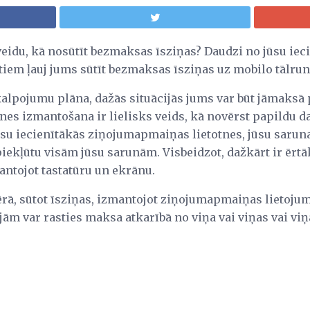
veidu, kā nosūtīt bezmaksas īsziņas? Daudzi no jūsu iec
em ļauj jums sūtīt bezmaksas īsziņas uz mobilo tālrun
alpojumu plāna, dažās situācijās jums var būt jāmaksā 
es izmantošana ir lielisks veids, kā novērst papildu d
su iecienītākās ziņojumapmaiņas lietotnes, jūsu saruna 
ai piekļūtu visām jūsu sarunām. Visbeidzot, dažkārt ir ērt
antojot tastatūru un ekrānu.
vērā, sūtot īsziņas, izmantojot ziņojumapmaiņas lietoju
ām var rasties maksa atkarībā no viņa vai viņas vai viņ