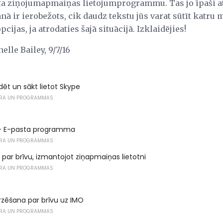
sta ziņojumapmaiņas lietojumprogrammu. Tas jo īpaši a
nā ir ierobežots, cik daudz tekstu jūs varat sūtīt katru
pcijas, ja atrodaties šajā situācijā. Izklaidējies!
lle Bailey, 9/7/16
dēt un sākt lietot Skype
RA UN PROGRAMMAS
8 - E-pasta programma
RA UN PROGRAMMAS
s par brīvu, izmantojot ziņapmaiņas lietotni
RA UN PROGRAMMAS
rzēšana par brīvu uz IMO
RA UN PROGRAMMAS