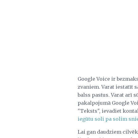
Google Voice ir bezmaksa
zvaniem. Varat iestatīt 
balss pastus. Varat arī s
pakalpojumā Google Voic
"Teksts", ievadiet kont
iegūtu soli pa solim sn
Lai gan daudziem cilvēki