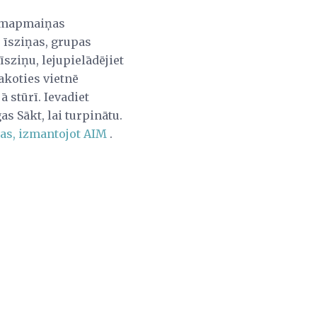
jumapmaiņas
 īsziņas, grupas
sziņu, lejupielādējiet
akoties vietnē
 stūrī. Ievadiet
s Sākt, lai turpinātu.
as, izmantojot AIM
.