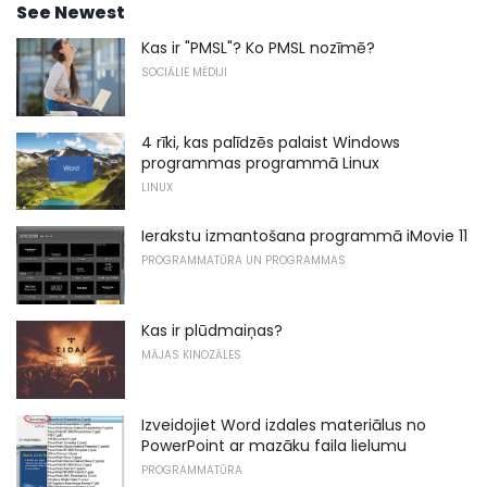
See Newest
Kas ir "PMSL"? Ko PMSL nozīmē?
SOCIĀLIE MĒDIJI
4 rīki, kas palīdzēs palaist Windows
programmas programmā Linux
LINUX
Ierakstu izmantošana programmā iMovie 11
PROGRAMMATŪRA UN PROGRAMMAS
Kas ir plūdmaiņas?
MĀJAS KINOZĀLES
Izveidojiet Word izdales materiālus no
PowerPoint ar mazāku faila lielumu
PROGRAMMATŪRA