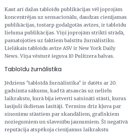
Kaut arī dažas tabloīdu publikācijas vēl joprojām
koncentrējas uz sensacionālu, daudzas cienījamas
publikācijas, tostarp godalgotās avīzes, ir tabloīdu
lieluma publikācijas. Viņi joprojām strikti strādā,
pamatojoties uz faktiem balstītu žurnālistiku.
Lielākais tabloīdu avīze ASV ir New York Daily
News. Viņa vēsturē ieguva 10 Pulitzera balvas.
Tabloīdu žurnālistika
Jēdziens "tabloīdā žurnālistika" ir datēts ar 20.
gadsimta sākumu, kad tā atsaucās uz nelielu
laikrakstu, kurā bija ietverti saīsināti stāsti, kurus
lasījuši ikdienas lasītāji. Termins drīz kļuva par
sinonīmu stāstiem par skandāliem, grafiskiem
noziegumiem un slavenību jaunumiem. Šī negatīvā
reputācija atspēkoja cienījamus laikrakstu