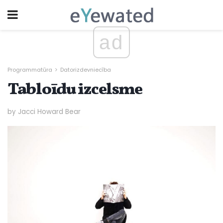
ad
Programmatūra
Datorizdevniecība
Tabloīdu izcelsme
by Jacci Howard Bear