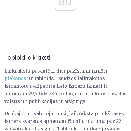
ad
Tabloid laikraksti
Laikrakstu pasaulē ir divi pazīstami izmēri:
plāksnes
un tabloīds. Daudzos laikrakstos
izmantoto avīžpapīra lielo izmēru izmēri ir
apmēram 29,5 līdz 23,5 collas, un to lielums dažādās
valstīs un publikācijās ir atšķirīgs.
Drukājot un salocējot pusi, laikraksta priekšpases
izmērs svārstās apmēram 15 collu platumā par 22
vai vairāk collas garš. Tabloīdu publikācija sākas