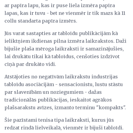
ar papīra lapu, kas ir puse liela izmēra papīra
lapas, kas ir tuvu - bet ne vienmēr ir tik mazs kā 11
collu standarta papīra izmērs.
Jūs varat sastapties ar tabloīdu publikācijām kā
ieliktņiem ikdienas pilna izmēra laikrakstos. Daži
bijušie plaša mēroga laikraksti ir samazinājušies,
lai drukātu tikai kā tabloīdus, cenšoties izdzīvot
cīņā par drukāto vidi.
Atstājoties no negatīvām laikrakstu industrijas
tabloīdu asociācijām - sensacionistu, lustu stāstu
par slavenībām un noziegumiem - dažas
tradicionālās publikācijas, ieskaitot agrākos
plašsarakstu avīzes, izmanto terminu "kompakts".
Šie pazīstami tenisa tipa laikraksti, kurus jūs
redzat rindā lielveikalā, vienmēr ir bijuši tabloīdi.