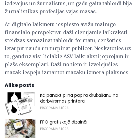
izdevējus un žurnālistus, un gadu gaitā tabloīdi bija
žurnālistikas profesijas vājās māsas.
Ar digitālo laikmetu iespiesto avīžu mainīgo
finansiālo perspektīvu daži cienījamie laikraksti
steidzās samazināt tabloīdu formātu, cenšoties
ietaupīt naudu un turpināt publicēt. Neskatoties uz
to, gandrīz visi lielākie ASV laikraksti joprojām ir
plašs eksemplāri. Daži no tiem ir izvēlējušies
mazāk iespēju izmantot mazāku izmēra plāksnes.
Alike posts
Kā panākt pilna papīra drukāšanu no
darbvirsmas printera
PROGRAMMATŪRA
FPO grafiskajā dizainā
PROGRAMMATŪRA