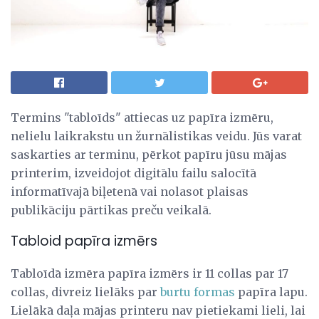
Termins "tabloīds" attiecas uz papīra izmēru,
nelielu laikrakstu un žurnālistikas veidu. Jūs varat
saskarties ar terminu, pērkot papīru jūsu mājas
printerim, izveidojot digitālu failu salocītā
informatīvajā biļetenā vai nolasot plaisas
publikāciju pārtikas preču veikalā.
Tabloid papīra izmērs
Tabloīdā izmēra papīra izmērs ir 11 collas par 17
collas, divreiz lielāks par
burtu formas
papīra lapu.
Lielākā daļa mājas printeru nav pietiekami lieli, lai