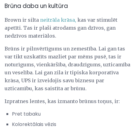
Brūna daba un kultūra
Brown ir silta
neitrāla krāsa,
kas var stimulēt
apetīti. Tas ir plaši atrodams gan dzīvos, gan
nedzīvos materiālos.
Brūns ir pilnvērtīgums un zemestība. Lai gan tas
var tikt uzskatīts mazliet par mēms pusē, tas ir
noturīgums, vienkāršība, draudzīgums, uzticamība
un veselība. Lai gan zila ir tipiska korporatīva
krāsa, UPS ir izveidojis savu biznesu par
uzticamību, kas saistīta ar brūnu.
Izpratnes lentes, kas izmanto brūnus toņus, ir:
Pret tabaku
Kolorektālais vēzis