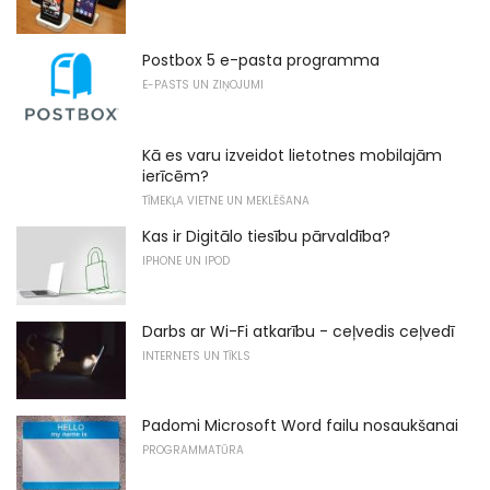
Postbox 5 e-pasta programma
E-PASTS UN ZIŅOJUMI
Kā es varu izveidot lietotnes mobilajām
ierīcēm?
TĪMEKĻA VIETNE UN MEKLĒŠANA
Kas ir Digitālo tiesību pārvaldība?
IPHONE UN IPOD
Darbs ar Wi-Fi atkarību - ceļvedis ceļvedī
INTERNETS UN TĪKLS
Padomi Microsoft Word failu nosaukšanai
PROGRAMMATŪRA