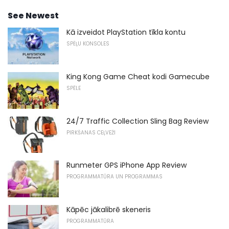
See Newest
Kā izveidot PlayStation tīkla kontu
SPĒĻU KONSOLES
King Kong Game Cheat kodi Gamecube
SPĒLE
24/7 Traffic Collection Sling Bag Review
PIRKŠANAS CEĻVEŽI
Runmeter GPS iPhone App Review
PROGRAMMATŪRA UN PROGRAMMAS
Kāpēc jākalibrē skeneris
PROGRAMMATŪRA