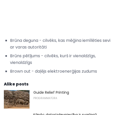
Brūna deguna - cilvēks, kas mēģina iemīlēties sevi
ar varas autoritāti
Brūns pētījums - cilvēks, kurš ir vienaldzīgs,
vienaldzīgs
Brown out - daļējs elektroenerģijas zudums
Alike posts
Guide Relief Printing
PROGRAMMATŪRA
Kāpēc datorizdevniecība ir svarīga?