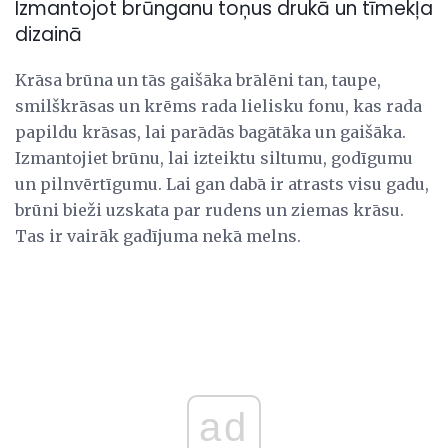
Izmantojot brūnganu toņus drukā un tīmekļa
dizainā
Krāsa brūna un tās gaišāka brālēni tan, taupe,
smilškrāsas un krēms rada lielisku fonu, kas rada
papildu krāsas, lai parādās bagātāka un gaišāka.
Izmantojiet brūnu, lai izteiktu siltumu, godīgumu
un pilnvērtīgumu. Lai gan dabā ir atrasts visu gadu,
brūni bieži uzskata par rudens un ziemas krāsu.
Tas ir vairāk gadījuma nekā melns.
ad