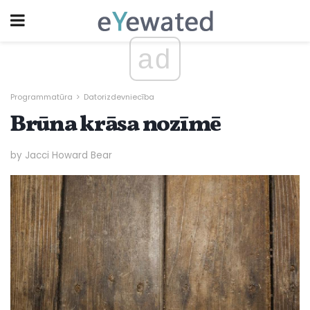
ad
Programmatūra
Datorizdevniecība
Brūna krāsa nozīmē
by Jacci Howard Bear