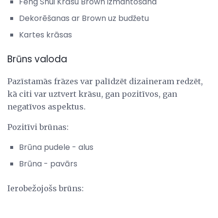
Feng Shui Krāsu Brown izmantošana
Dekorēšanas ar Brown uz budžetu
Kartes krāsas
Brūns valoda
Pazīstamās frāzes var palīdzēt dizaineram redzēt,
kā citi var uztvert krāsu, gan pozitīvos, gan
negatīvos aspektus.
Pozitīvi brūnas:
Brūna pudele - alus
Brūna - pavārs
Ierobežojošs brūns: