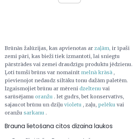
Brūnās žalūzijas, kas apvienotas ar
zaļām,
ir īpaši
zemi pāri, kas bieži tiek izmantoti, lai sniegtu
pārstrādes vai zemei ​​draudzīgu produktu jēdzienu.
Ļoti tumši brūns var nomainīt
melnā krāsā
,
pievienojot nedaudz siltāku tonu dažām paletēm.
Izgaismojiet brūnu ar mēreni
dzeltenu
vai
sarūsējamu
oranžu
. Iet gudrs, bet konservatīvs,
sajaucot brūnu un dziļu
violetu
, zaļu,
pelēku
vai
oranžu
sarkanu
.
Brauna lietošana citos dizaina laukos