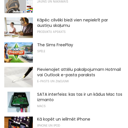
JAUNS UN NĀKAMAIS
Kāpēc cilvēki bieži vien nepiekrīt par
austiņu skaļumu
PRODUKTU APSKATS
The Sims FreePlay
SPĒLE
Pievienojiet attēlu pakalpojumam Hotmail
vai Outlook e-pasta paraksts
E-PASTS UN ZIŅOJUMI
SATA interfeiss: kas tas ir un kādus Mac tos
izmanto
MACS
Kā kopēt un ielīmēt iPhone
IPHONE UN IPOD