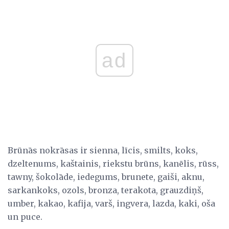
ad
Brūnās nokrāsas ir sienna, līcis, smilts, koks,
dzeltenums, kaštainis, riekstu brūns, kanēlis, rūss,
tawny, šokolāde, iedegums, brunete, gaiši, aknu,
sarkankoks, ozols, bronza, terakota, grauzdiņš,
umber, kakao, kafija, varš, ingvera, lazda, kaki, oša
un puce.