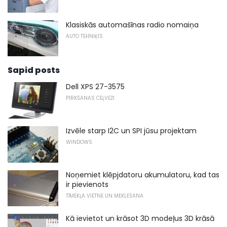
Klasiskās automašīnas radio nomaiņa
AUTO TEHNIĶIS
Sapid posts
Dell XPS 27-3575
PIRKŠANAS CEĻVEŽI
Izvēle starp I2C un SPI jūsu projektam
WINDOWS
Noņemiet klēpjdatoru akumulatoru, kad tas
ir pievienots
TĪMEKĻA VIETNE UN MEKLĒŠANA
Kā ievietot un krāsot 3D modeļus 3D krāsā