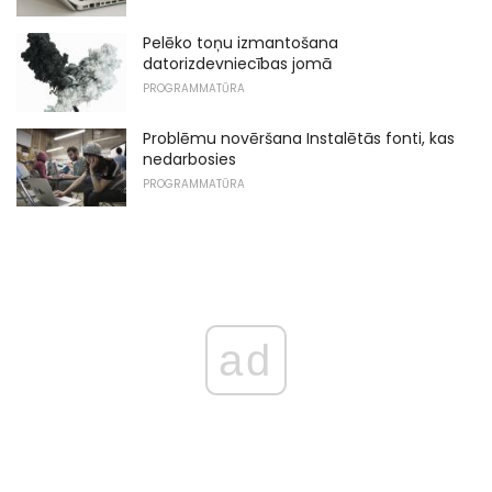
Pelēko toņu izmantošana
datorizdevniecības jomā
PROGRAMMATŪRA
Problēmu novēršana Instalētās fonti, kas
nedarbosies
PROGRAMMATŪRA
ad