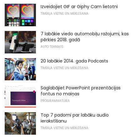
Izveidojiet GIF ar Giphy Cam lietotni
TĪMEKĻA VIETNE UN MEKLĒŠANA
7 labākie viedo automobiļu ražojumi, kas
pērkies 2018. gadā
AUTO TEHNIĶIS
20 labākie 2014. gada Podcasts
TĪMEKĻA VIETNE UN MEKLĒŠANA
Saglabājiet PowerPoint prezentācijas
fontus no maiņas
PROGRAMMATŪRA
Top 7 padomi par labāku audio
ierakstīšanu
TĪMEKĻA VIETNE UN MEKLĒŠANA