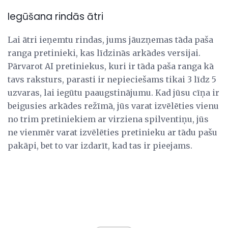
Iegūšana rindās ātri
Lai ātri ieņemtu rindas, jums jāuzņemas tāda paša
ranga pretinieki, kas līdzinās arkādes versijai.
Pārvarot AI pretiniekus, kuri ir tāda paša ranga kā
tavs raksturs, parasti ir nepieciešams tikai 3 līdz 5
uzvaras, lai iegūtu paaugstinājumu. Kad jūsu cīņa ir
beigusies arkādes režīmā, jūs varat izvēlēties vienu
no trim pretiniekiem ar virziena spilventiņu, jūs
ne vienmēr varat izvēlēties pretinieku ar tādu pašu
pakāpi, bet to var izdarīt, kad tas ir pieejams.