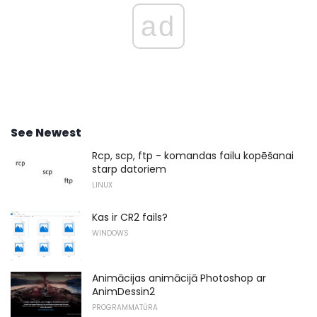
ad
See Newest
Rcp, scp, ftp - komandas failu kopēšanai
starp datoriem
LINUX
Kas ir CR2 fails?
WINDOWS
Animācijas animācijā Photoshop ar
AnimDessin2
PROGRAMMATŪRA