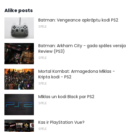
Alike posts
Batman: Vengeance apkrāptu kodi PS2
SPĒLE
Batman: Arkham City - gada spēles versija
Review (PS3)
SPĒLE
Mortal Kombat: Armagedona Mīklas -
Kripta kodi - PS2
SPĒLE
Mīklas un kodi Black par PS2
SPĒLE
Kas ir PlayStation Vue?
SPĒLE