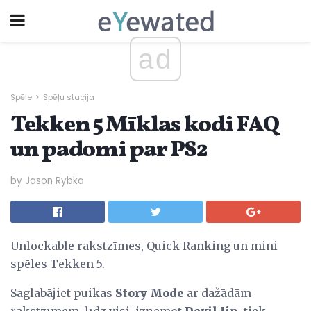
ad
Spēle
Spēļu stacija
Tekken 5 Mīklas kodi FAQ
un padomi par PS2
by Jason Rybka
Unlockable rakstzīmes, Quick Ranking un mini
spēles Tekken 5.
Saglabājiet puikas
Story Mode
ar dažādām
rakstzīmēm, līdz visi, izņemot
Devil Jin,
tiek