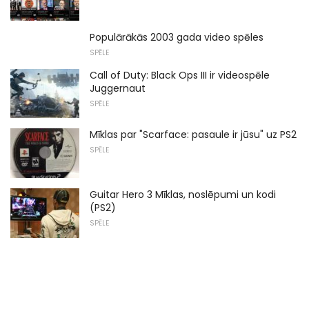
Populārākās 2003 gada video spēles
SPĒLE
Call of Duty: Black Ops III ir videospēle
Juggernaut
SPĒLE
Mīklas par "Scarface: pasaule ir jūsu" uz PS2
SPĒLE
Guitar Hero 3 Mīklas, noslēpumi un kodi
(PS2)
SPĒLE