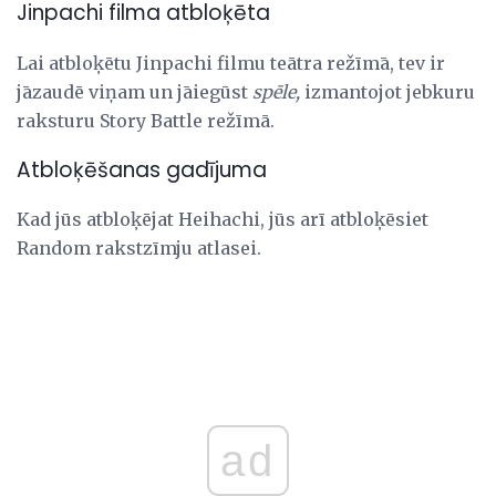
Jinpachi filma atbloķēta
Lai atbloķētu Jinpachi filmu teātra režīmā, tev ir
jāzaudē viņam un jāiegūst
spēle,
izmantojot jebkuru
raksturu Story Battle režīmā.
Atbloķēšanas gadījuma
Kad jūs atbloķējat Heihachi, jūs arī atbloķēsiet
Random rakstzīmju atlasei.
ad