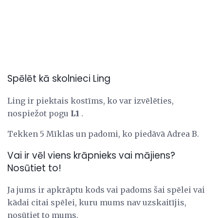
Spēlēt kā skolnieci Ling
Ling ir piektais kostīms, ko var izvēlēties,
nospiežot pogu
L1
.
Tekken 5 Mīklas un padomi, ko piedāvā Adrea B.
Vai ir vēl viens krāpnieks vai mājiens?
Nosūtiet to!
Ja jums ir apkrāptu kods vai padoms šai spēlei vai
kādai citai spēlei, kuru mums nav uzskaitījis,
nosūtiet to mums.