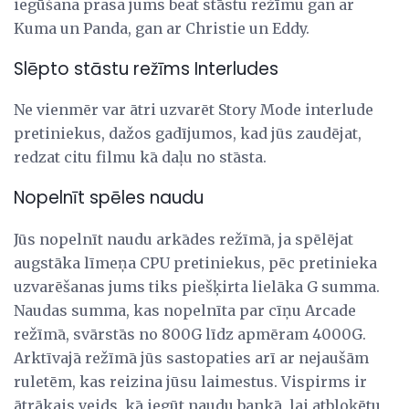
iegūšana prasa jums beat stāstu režīmu gan ar
Kuma un Panda, gan ar Christie un Eddy.
Slēpto stāstu režīms Interludes
Ne vienmēr var ātri uzvarēt Story Mode interlude
pretiniekus, dažos gadījumos, kad jūs zaudējat,
redzat citu filmu kā daļu no stāsta.
Nopelnīt spēles naudu
Jūs nopelnīt naudu arkādes režīmā, ja spēlējat
augstāka līmeņa CPU pretiniekus, pēc pretinieka
uzvarēšanas jums tiks piešķirta lielāka G summa.
Naudas summa, kas nopelnīta par cīņu Arcade
režīmā, svārstās no 800G līdz apmēram 4000G.
Arktīvajā režīmā jūs sastopaties arī ar nejaušām
ruletēm, kas reizina jūsu laimestus. Vispirms ir
ātrākais veids, kā iegūt naudu bankā, lai atbloķētu