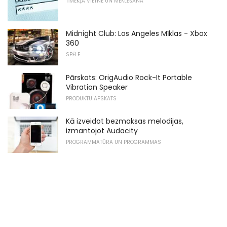
TĪMEKĻA VIETNE UN MEKLĒŠANA
Midnight Club: Los Angeles Mīklas - Xbox
360
SPĒLE
Pārskats: OrigAudio Rock-It Portable
Vibration Speaker
PRODUKTU APSKATS
Kā izveidot bezmaksas melodijas,
izmantojot Audacity
PROGRAMMATŪRA UN PROGRAMMAS