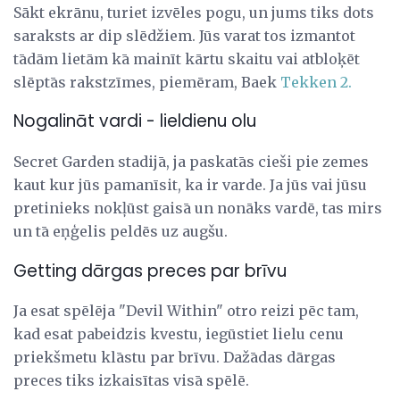
Sākt ekrānu, turiet izvēles pogu, un jums tiks dots
saraksts ar dip slēdžiem. Jūs varat tos izmantot
tādām lietām kā mainīt kārtu skaitu vai atbloķēt
slēptās rakstzīmes, piemēram, Baek
Tekken 2.
Nogalināt vardi - lieldienu olu
Secret Garden stadijā, ja paskatās cieši pie zemes
kaut kur jūs pamanīsit, ka ir varde. Ja jūs vai jūsu
pretinieks nokļūst gaisā un nonāks vardē, tas mirs
un tā eņģelis peldēs uz augšu.
Getting dārgas preces par brīvu
Ja esat spēlēja "Devil Within" otro reizi pēc tam,
kad esat pabeidzis kvestu, iegūstiet lielu cenu
priekšmetu klāstu par brīvu. Dažādas dārgas
preces tiks izkaisītas visā spēlē.