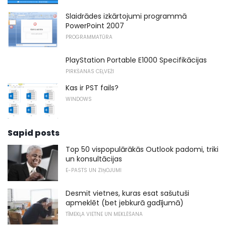
Slaidrādes izkārtojumi programmā
PowerPoint 2007
PROGRAMMATŪRA
PlayStation Portable E1000 Specifikācijas
PIRKŠANAS CEĻVEŽI
Kas ir PST fails?
WINDOWS
Sapid posts
Top 50 vispopulārākās Outlook padomi, triki
un konsultācijas
E-PASTS UN ZIŅOJUMI
Desmit vietnes, kuras esat sašutuši
apmeklēt (bet jebkurā gadījumā)
TĪMEKĻA VIETNE UN MEKLĒŠANA