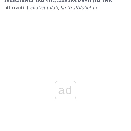
atbrīvoti. (
skatiet tālāk, lai to atbloķētu
)
ad