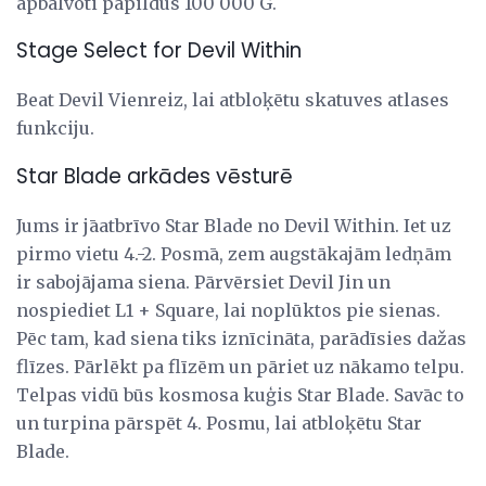
apbalvoti papildus 100 000 G.
Stage Select for Devil Within
Beat Devil Vienreiz, lai atbloķētu skatuves atlases
funkciju.
Star Blade arkādes vēsturē
Jums ir jāatbrīvo Star Blade no Devil Within. Iet uz
pirmo vietu 4.-2. Posmā, zem augstākajām ledņām
ir sabojājama siena. Pārvērsiet Devil Jin un
nospiediet L1 + Square, lai noplūktos pie sienas.
Pēc tam, kad siena tiks iznīcināta, parādīsies dažas
flīzes. Pārlēkt pa flīzēm un pāriet uz nākamo telpu.
Telpas vidū būs kosmosa kuģis Star Blade. Savāc to
un turpina pārspēt 4. Posmu, lai atbloķētu Star
Blade.