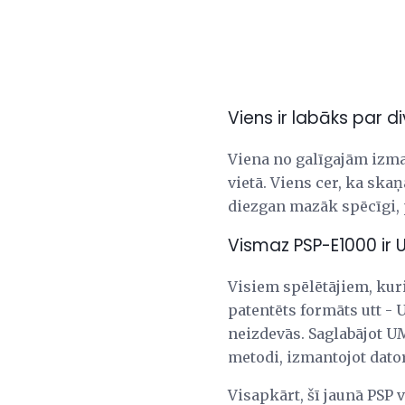
Viens ir labāks par d
Viena no galīgajām izma
vietā. Viens cer, ka ska
diezgan mazāk spēcīgi, 
Vismaz PSP-E1000 ir
Visiem spēlētājiem, kur
patentēts formāts utt - 
neizdevās. Saglabājot U
metodi, izmantojot dator
Visapkārt, šī jaunā PSP v