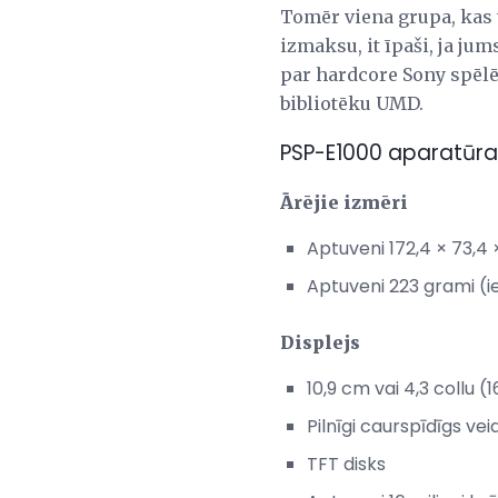
Tomēr viena grupa, kas 
izmaksu, it īpaši, ja jum
par hardcore Sony spēlēt
bibliotēku UMD.
PSP-E1000 aparatūras
Ārējie izmēri
Aptuveni 172,4 × 73,4
Aptuveni 223 grami (i
Displejs
10,9 cm vai 4,3 collu (1
Pilnīgi caurspīdīgs vei
TFT disks