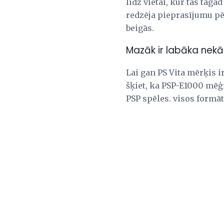
līdz vietai, kur tas taga
redzēja pieprasījumu pēc
beigās.
Mazāk ir labāka nekā
Lai gan PS Vita mērķis i
šķiet, ka PSP-E1000 mēģ
PSP spēles. visos formāt