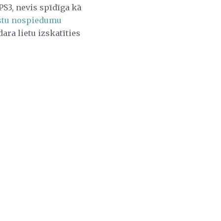
PS3, nevis spīdīga kā
stu nospiedumu
ra lietu izskatīties