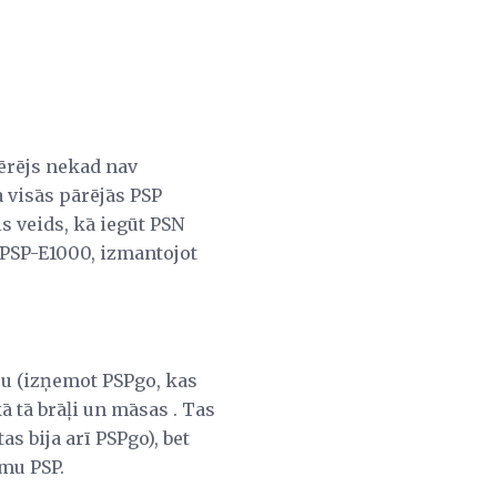
ērējs nekad nav
a visās pārējās PSP
is veids, kā iegūt PSN
z PSP-E1000, izmantojot
u (izņemot PSPgo, kas
ā tā brāļi un māsas . Tas
s bija arī PSPgo), bet
amu PSP.