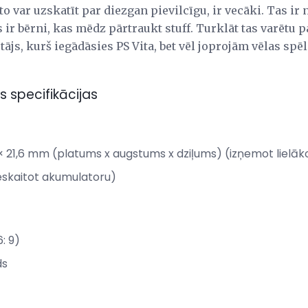
to var uzskatīt par diezgan pievilcīgu, ir vecāki. Tas 
s ir bērni, kas mēdz pārtraukt stuff. Turklāt tas varētu 
ājs, kurš iegādāsies PS Vita, bet vēl joprojām vēlas spē
 specifikācijas
 × 21,6 mm (platums x augstums x dziļums) (izņemot lielāko
eskaitot akumulatoru)
6: 9)
ds