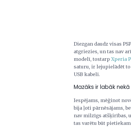
Diezgan daudz visas PSP
atgriezies, un tas nav arī 
modelī, tostarp
Xperia P
saturu, ir lejupielādēt t
USB kabeli.
Mazāks ir labāk nekā 
Iespējams, mēģinot nov
bija ļoti pārnēsājams, b
nav milzīgs atšķirības, u
tas varētu būt pietiekam