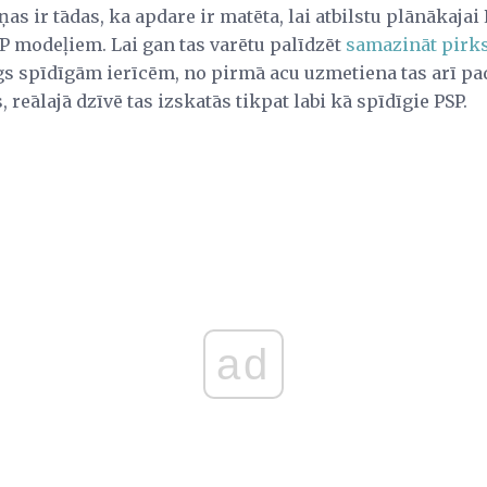
s ir tādas, ka apdare ir matēta, lai atbilstu plānākajai 
P modeļiem. Lai gan tas varētu palīdzēt
samazināt pirk
s spīdīgām ierīcēm, no pirmā acu uzmetiena tas arī pada
, reālajā dzīvē tas izskatās tikpat labi kā spīdīgie PSP.
ad