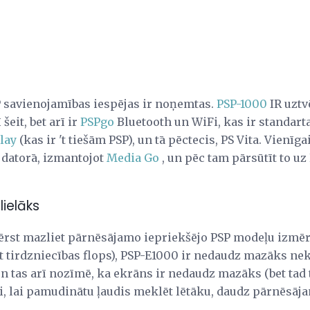
 savienojamības iespējas ir noņemtas.
PSP-1000
IR uztv
šeit, bet arī ir
PSPgo
Bluetooth un WiFi, kas ir standart
lay
(kas ir 't tiešām PSP), un tā pēctecis, PS Vita. Vienīga
o datorā, izmantojot
Media Go
, un pēc tam pārsūtīt to u
lielāks
ērst mazliet pārnēsājamo iepriekšējo PSP modeļu izmēr
et tirdzniecības flops), PSP-E1000 ir nedaudz mazāks nek
n tas arī nozīmē, ka ekrāns ir nedaudz mazāks (bet tad ta
i, lai pamudinātu ļaudis meklēt lētāku, daudz pārnēsāj