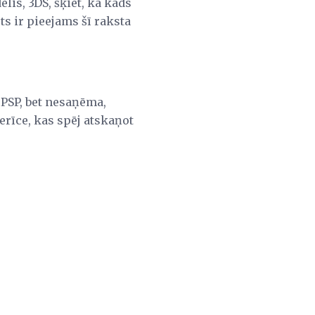
lis, 3DS, šķiet, ka kāds
ts ir pieejams šī raksta
o PSP, bet nesaņēma,
erīce, kas spēj atskaņot