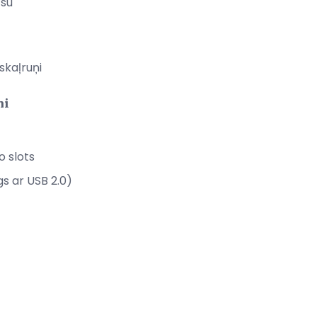
āsu
skaļruņi
mi
 slots
gs ar USB 2.0)