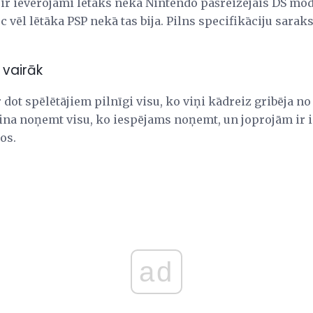
d ir ievērojami lētāks nekā Nintendo pašreizējais DS mode
 vēl lētāka PSP nekā tas bija. Pilns specifikāciju saraks
 vairāk
r dot spēlētājiem pilnīgi visu, ko viņi kādreiz gribēja n
ina noņemt visu, ko iespējams noņemt, un joprojām ir i
os.
ad