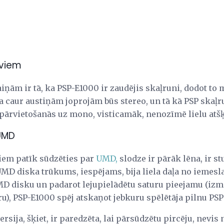
iviem
iņām ir tā, ka PSP-E1000 ir zaudējis skaļruni, dodot to
ņa caur austiņām joprojām būs stereo, un tā kā PSP skaļr
pārvietošanās uz mono, visticamāk, nenozīmē lielu atšķ
 UMD
iem patīk sūdzēties par
UMD,
slodze ir pārāk lēna, ir st
UMD diska trūkums, iespējams, bija liela daļa no iemesl
MD disku un padarot lejupielādētu saturu pieejamu (iz
u), PSP-E1000 spēj atskaņot jebkuru spēlētāja pilnu PSP
ersija, šķiet, ir paredzēta, lai pārsūdzētu pircēju, nevis