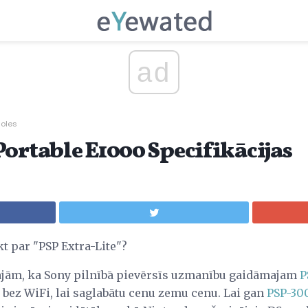
ad
soles
Portable E1000 Specifikācijas
t par "PSP Extra-Lite"?
ājām, ka Sony pilnībā pievērsīs uzmanību gaidāmajam
P
z bez WiFi, lai saglabātu cenu zemu cenu. Lai gan
PSP-30