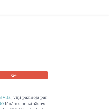
S Vita
, viņi paziņoja par
00
lēnām samazināsies