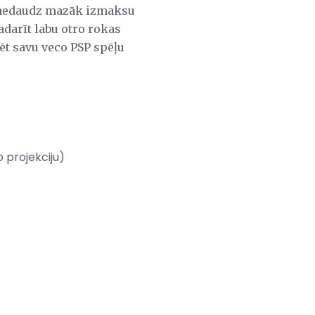
ir nedaudz mazāk izmaksu
padarīt labu otro rokas
lēt savu veco PSP spēļu
 projekciju)