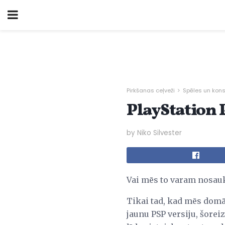
Pirkšanas ceļveži
Spēles un kon
PlayStation 
by Niko Silvester
Vai mēs to varam nosauk
Tikai tad, kad mēs dom
jaunu PSP versiju, šorei