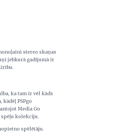
 monoļaini stereo skaņas
uņi jebkurā gadījumā ir
irību.
ulba, ka tam ir vēl kāds
a, kādēļ PSPgo
mantojot Media Go
 spēļu kolekciju.
 nopietno spēlētāju.