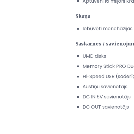
Aptuveni 16 miljoni kr
Skaņa
Iebūvēti monohāzijas 
Saskarnes / savienoju
UMD disks
Memory Stick PRO Duo
Hi-Speed ​​USB (saderī
Austiņu savienotājs
DC IN 5V savienotājs
DC OUT savienotājs