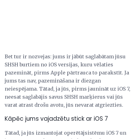
Bet tur ir nozvejas: jums ir jābūt saglabātam jūsu
SHSH burtiem no iOS versijas, kuru vēlaties
pazemināt, pirms Apple pārtrauca to parakstīt. Ja
jums tas nav, pazemināšana ir diezgan
neiespējama. Tātad, ja jūs, pirms jaunināt uz iOS 7,
neesat saglabājis savus SHSH marķierus vai jūs
varat atrast drošu avotu, jūs nevarat atgriezties.
Kāpēc jums vajadzētu stick ar iOS 7
Tātad, ja jūs izmantojat operētājsistēmu iOS 7 un