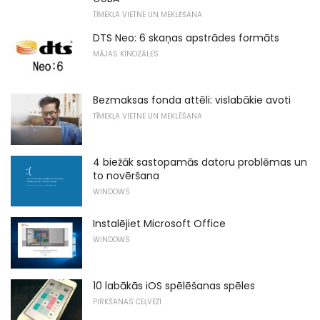
TĪMEKĻA VIETNE UN MEKLĒŠANA
DTS Neo: 6 skaņas apstrādes formāts
MĀJAS KINOZĀLES
Bezmaksas fonda attēli: vislabākie avoti
TĪMEKĻA VIETNE UN MEKLĒŠANA
4 biežāk sastopamās datoru problēmas un
to novēršana
WINDOWS
Instalējiet Microsoft Office
WINDOWS
10 labākās iOS spēlēšanas spēles
PIRKŠANAS CEĻVEŽI