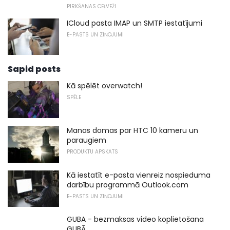
PIRKŠANAS CEĻVEŽI
ICloud pasta IMAP un SMTP iestatījumi
E-PASTS UN ZIŅOJUMI
Sapid posts
Kā spēlēt overwatch!
SPĒLE
Manas domas par HTC 10 kameru un
paraugiem
PRODUKTU APSKATS
Kā iestatīt e-pasta vienreiz nospieduma
darbību programmā Outlook.com
E-PASTS UN ZIŅOJUMI
GUBA - bezmaksas video koplietošana
GUBĀ