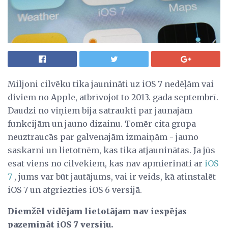
Miljoni cilvēku tika jaunināti uz iOS 7 nedēļām vai
diviem no Apple, atbrīvojot to 2013. gada septembrī.
Daudzi no viņiem bija satraukti par jaunajām
funkcijām un jauno dizainu. Tomēr cita grupa
neuztraucās par galvenajām izmaiņām - jauno
saskarni un lietotnēm, kas tika atjauninātas. Ja jūs
esat viens no cilvēkiem, kas nav apmierināti ar
iOS
7
, jums var būt jautājums, vai ir veids, kā atinstalēt
iOS 7 un atgriezties iOS 6 versijā.
Diemžēl vidējam lietotājam nav iespējas
pazemināt iOS 7 versiju.