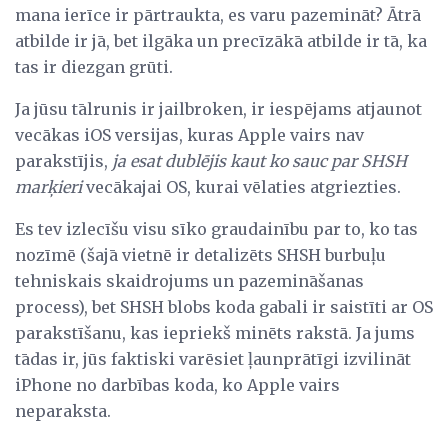
mana ierīce ir pārtraukta, es varu pazemināt? Ātrā
atbilde ir jā, bet ilgāka un precīzākā atbilde ir tā, ka
tas ir diezgan grūti.
Ja jūsu tālrunis ir jailbroken, ir iespējams atjaunot
vecākas iOS versijas, kuras Apple vairs nav
parakstījis,
ja esat dublējis kaut ko sauc par SHSH
marķieri
vecākajai OS, kurai vēlaties atgriezties.
Es tev izlecīšu visu sīko graudainību par to, ko tas
nozīmē (šajā vietnē ir detalizēts SHSH burbuļu
tehniskais skaidrojums un pazemināšanas
process), bet SHSH blobs koda gabali ir saistīti ar OS
parakstīšanu, kas iepriekš minēts rakstā. Ja jums
tādas ir, jūs faktiski varēsiet ļaunprātīgi izvilināt
iPhone no darbības koda, ko Apple vairs
neparaksta.