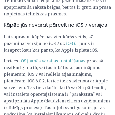
Tehniski var būt iespējama pazemināšana - tas ir
apspriests šā raksta beigās, bet tas ir grūti un prasa
nopietnas tehniskas prasmes.
Kāpēc jūs nevarat pārcelt no iOS 7 versijas
Lai saprastu, kāpēc nav vienkāršs veids, kā
pazemināt versiju no iOS 7 uz
iOS 6
, jums ir
jāsaprot kaut kas par to, kā Apple izplata iOS.
Ierīces
iOS jaunās versijas instalēšanas
procesā -
neatkarīgi no tā, vai tas ir būtisks jauninājums,
piemēram, iOS 7 vai neliels atjauninājums,
piemēram, iOS 6.0.2, ierīce tiek savienota ar Apple
serveriem. Tas tiek darīts, lai tā varētu pārbaudīt,
vai instalētā operētājsistēma ir "parakstīta" vai
apstiprināta Apple (daudziem citiem uzņēmumiem
ir līdzīgs process). Tas ir ļoti svarīgs solis, jo tas
nodrošina, ka instalējat likumīgu, oficiālu, drošu