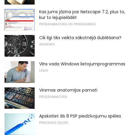
Kas jums jāzina par Netscape 7.2, plus to,
kur to lejupielādēt
PROGRAMMATŪRA UN PROGRAMMAS
Cik ilgi tiks veikta sākotnējā dublēšana?
WINDOWS
Vīns vada Windows lietojumprogrammas
LINUX
Virsmas anatomijas pamati
PROGRAMMATŪRA
Apskatiet šīs 8 PSP piedzīvojumu spēles
PIRKŠANAS CEĻVEŽI