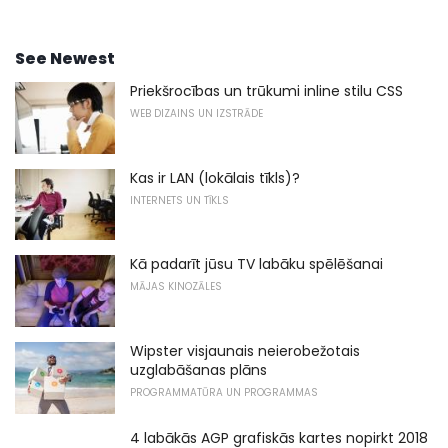
See Newest
Priekšrocības un trūkumi inline stilu CSS
WEB DIZAINS UN IZSTRĀDE
Kas ir LAN (lokālais tīkls)?
INTERNETS UN TĪKLS
Kā padarīt jūsu TV labāku spēlēšanai
MĀJAS KINOZĀLES
Wipster visjaunais neierobežotais
uzglabāšanas plāns
PROGRAMMATŪRA UN PROGRAMMAS
4 labākās AGP grafiskās kartes nopirkt 2018