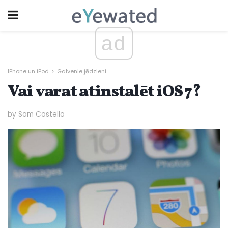
ad
IPhone un iPod
Galvenie jēdzieni
Vai varat atinstalēt iOS 7?
by Sam Costello