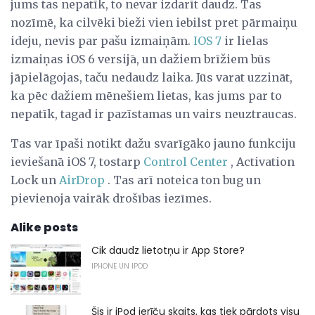
jums tas nepatīk, to nevar izdarīt daudz. Tas
nozīmē, ka cilvēki bieži vien iebilst pret pārmaiņu
ideju, nevis par pašu izmaiņām.
IOS 7
ir lielas
izmaiņas iOS 6 versijā, un dažiem brīžiem būs
jāpielāgojas, taču nedaudz laika. Jūs varat uzzināt,
ka pēc dažiem mēnešiem lietas, kas jums par to
nepatīk, tagad ir pazīstamas un vairs neuztraucas.
Tas var īpaši notikt dažu svarīgāko jauno funkciju
ieviešanā iOS 7, tostarp
Control Center
, Activation
Lock un
AirDrop
. Tas arī noteica ton bug un
pievienoja vairāk drošības iezīmes.
Alike posts
Cik daudz lietotņu ir App Store?
IPHONE UN IPOD
Šis ir iPod ierīču skaits, kas tiek pārdots visu