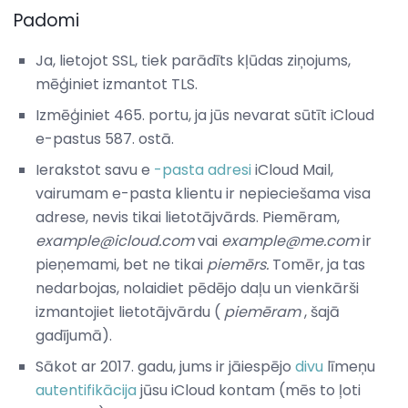
Padomi
Ja, lietojot SSL, tiek parādīts kļūdas ziņojums,
mēģiniet izmantot TLS.
Izmēģiniet 465. portu, ja jūs nevarat sūtīt iCloud
e-pastus 587. ostā.
Ierakstot savu e
-pasta adresi
iCloud Mail,
vairumam e-pasta klientu ir nepieciešama visa
adrese, nevis tikai lietotājvārds. Piemēram,
example@icloud.com
vai
example@me.com
ir
pieņemami, bet ne tikai
piemērs.
Tomēr, ja tas
nedarbojas, nolaidiet pēdējo daļu un vienkārši
izmantojiet lietotājvārdu (
piemēram
, šajā
gadījumā).
Sākot ar 2017. gadu, jums ir jāiespējo
divu
līmeņu
autentifikācija
jūsu iCloud kontam (mēs to ļoti