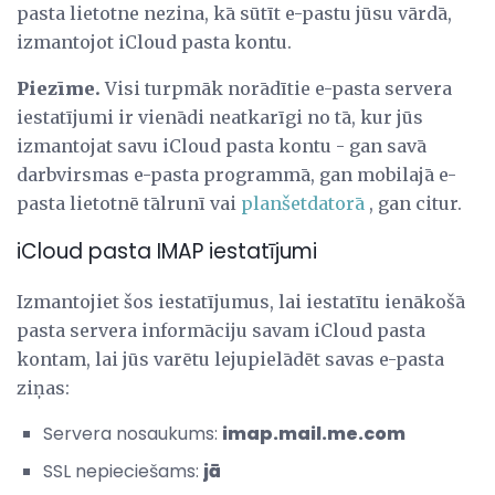
pasta lietotne nezina, kā sūtīt e-pastu jūsu vārdā,
izmantojot iCloud pasta kontu.
Piezīme.
Visi turpmāk norādītie e-pasta servera
iestatījumi ir vienādi neatkarīgi no tā, kur jūs
izmantojat savu iCloud pasta kontu - gan savā
darbvirsmas e-pasta programmā, gan mobilajā e-
pasta lietotnē tālrunī vai
planšetdatorā
, gan citur.
iCloud pasta IMAP iestatījumi
Izmantojiet šos iestatījumus, lai iestatītu ienākošā
pasta servera informāciju savam iCloud pasta
kontam, lai jūs varētu lejupielādēt savas e-pasta
ziņas:
Servera nosaukums:
imap.mail.me.com
SSL nepieciešams:
jā