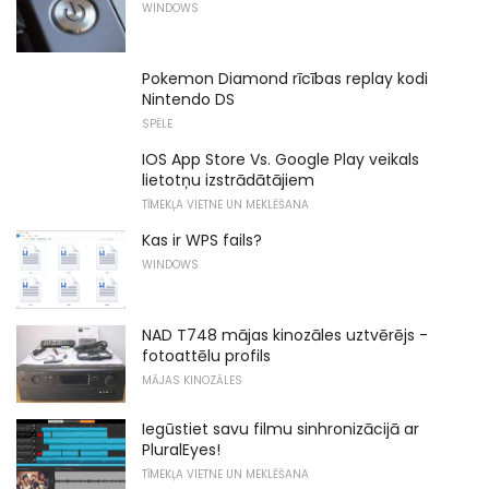
WINDOWS
Pokemon Diamond rīcības replay kodi
Nintendo DS
SPĒLE
IOS App Store Vs. Google Play veikals
lietotņu izstrādātājiem
TĪMEKĻA VIETNE UN MEKLĒŠANA
Kas ir WPS fails?
WINDOWS
NAD T748 mājas kinozāles uztvērējs -
fotoattēlu profils
MĀJAS KINOZĀLES
Iegūstiet savu filmu sinhronizācijā ar
PluralEyes!
TĪMEKĻA VIETNE UN MEKLĒŠANA