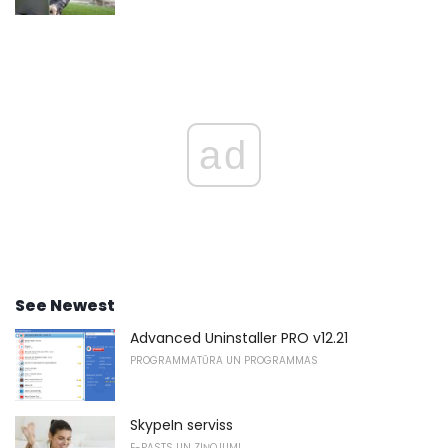
ad
See Newest
Advanced Uninstaller PRO v12.21
PROGRAMMATŪRA UN PROGRAMMAS
SkypeIn serviss
E-PASTS UN ZIŅOJUMI