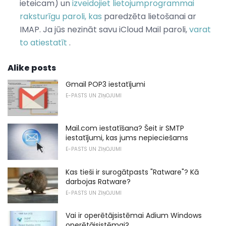
ieteicam) un
izveidojiet lietojumprogrammai
raksturīgu paroli, kas
paredzēta lietošanai ar
IMAP. Ja jūs nezināt savu iCloud Mail paroli,
varat
to atiestatīt
.
Alike posts
Gmail POP3 iestatījumi
E-PASTS UN ZIŅOJUMI
Mail.com iestatīšana? Šeit ir SMTP
iestatījumi, kas jums nepieciešams
E-PASTS UN ZIŅOJUMI
Kas tieši ir surogātpasts "Ratware"? Kā
darbojas Ratware?
E-PASTS UN ZIŅOJUMI
Vai ir operētājsistēmai Adium Windows
operētājsistēmai?