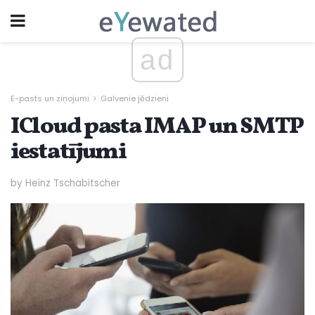
ad
E-pasts un ziņojumi
Galvenie jēdzieni
ICloud pasta IMAP un SMTP
iestatījumi
by Heinz Tschabitscher