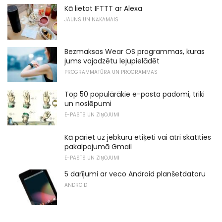
Kā lietot IFTTT ar Alexa
JAUNS UN NĀKAMAIS
Bezmaksas Wear OS programmas, kuras
jums vajadzētu lejupielādēt
PROGRAMMATŪRA UN PROGRAMMAS
Top 50 populārākie e-pasta padomi, triki
un noslēpumi
E-PASTS UN ZIŅOJUMI
Kā pāriet uz jebkuru etiķeti vai ātri skatīties
pakalpojumā Gmail
E-PASTS UN ZIŅOJUMI
5 darījumi ar veco Android planšetdatoru
ANDROID