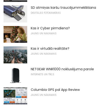
SD atmiņas karšu traucējummeklēšana
DIGITĀLĀS FOTOKAMERAS
Kas ir Cyber ​​pirmdiena?
JAUNS UN NĀKAMAIS
Kas ir virtuālā realitāte?
JAUNS UN NĀKAMAIS
NETGEAR WNR1000 noklusējuma parole
INTERNETS UN TĪKLS
Columbia GPS pal App Review
JAUNS UN NĀKAMAIS