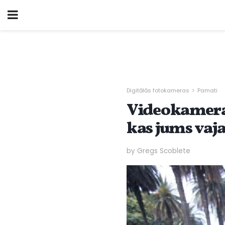
Digitālās fotokameras
Pamati
Videokamera
kas jums vaj
by Gregs Scoblete