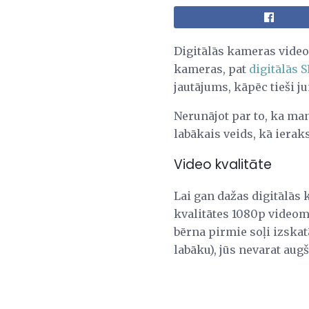
Digitālās kameras video
kameras, pat
digitālās 
jautājums, kāpēc tieši j
Nerunājot par to, ka man
labākais veids, kā ierak
Video kvalitāte
Lai gan dažas digitālās
kvalitātes 1080p videoma
bērna pirmie soļi izskat
labāku), jūs nevarat au