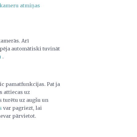
 kameru atmiņas
kamerās. Arī
pēja automātiski tuvināt
u
.
c pamatfunkcijas. Pat ja
s attiecas uz
s turētu uz augšu un
s
var pagriezt, lai
evar pārvietot.