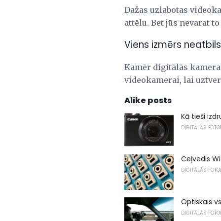
Dažas uzlabotas videoka
attēlu. Bet jūs nevarat to
Viens izmērs neatbils
Kamēr digitālās kameras 
videokamerai, lai uztver
Alike posts
Kā tieši iz
DIGITĀLĀS FOT
Ceļvedis W
DIGITĀLĀS FOT
Optiskais v
DIGITĀLĀS FOT