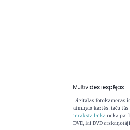
Multivides iespējas
Digitālās fotokameras i
atmiņas kartēs, taču tās
ieraksta laika
nekā pat l
DVD, lai DVD atskaņotāji