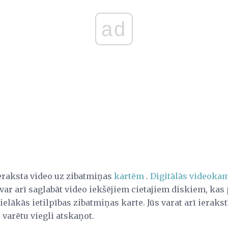
ad
eraksta video uz zibatmiņas
kartēm
.
Digitālās videoka
 var arī saglabāt video iekšējiem cietajiem diskiem, ka
ielākās ietilpības zibatmiņas karte. Jūs varat arī ierakst
 varētu viegli atskaņot.