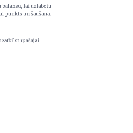
 balansu, lai uzlabotu
kai punkts un šaušana.
eatbilst īpašajai