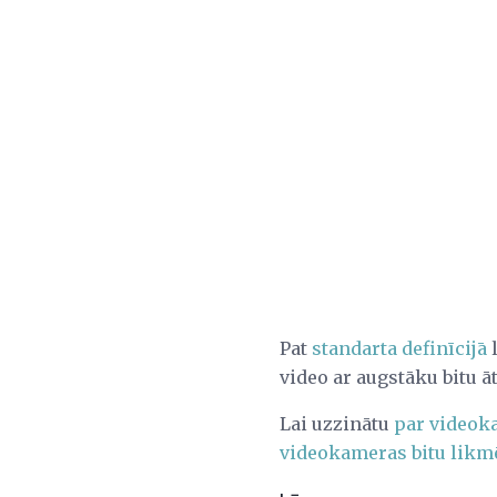
Pat
standarta definīcijā
l
video ar augstāku bitu 
Lai uzzinātu
par videok
videokameras bitu lik