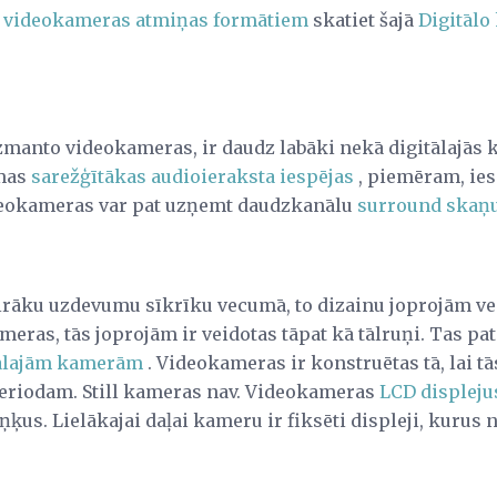
 videokameras atmiņas formātiem
skatiet šajā
Digitālo
izmanto videokameras, ir daudz labāki nekā digitālajās 
amas
sarežģītākas audioieraksta iespējas
, piemēram, ies
deokameras var pat uzņemt daudzkanālu
surround skaņ
āku uzdevumu sīkrīku vecumā, to dizainu joprojām vei
meras, tās joprojām ir veidotas tāpat kā tālruņi. Tas pat
tālajām kamerām
. Videokameras ir konstruētas tā, lai tā
periodam. Still kameras nav. Videokameras
LCD displeju
ķus. Lielākajai daļai kameru ir fiksēti displeji, kurus n