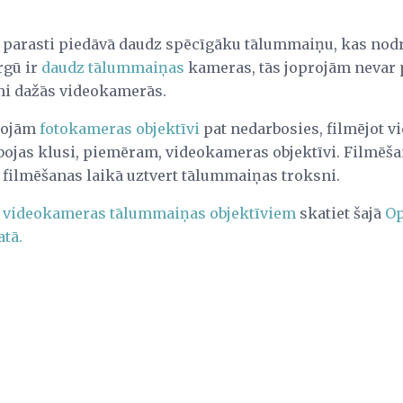
parasti piedāvā daudz spēcīgāku tālummaiņu, kas nodr
rgū ir
daudz tālummaiņas
kameras, tās joprojām nevar 
mi dažās videokamerās.
rojām
fotokameras objektīvi
pat nedarbosies, filmējot vi
rbojas klusi, piemēram, videokameras objektīvi. Filmēš
j filmēšanas laikā uztvert tālummaiņas troksni.
 videokameras tālummaiņas objektīviem
skatiet šajā
Op
tā.