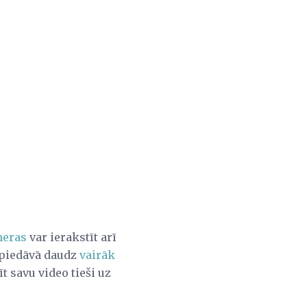
meras
var ierakstīt arī
s piedāvā daudz
vairāk
īt savu video tieši uz