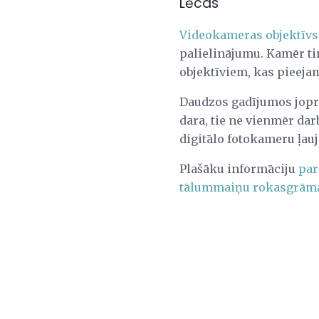
Lēcas
Videokameras objektīvs
palielinājumu. Kamēr ti
objektīviem, kas pieeja
Daudzos gadījumos jop
dara, tie ne vienmēr da
digitālo fotokameru ļau
Plašāku informāciju
par
tālummaiņu rokasgrāma