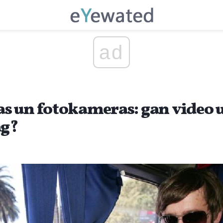
ad
s un fotokameras: gan video
ag?