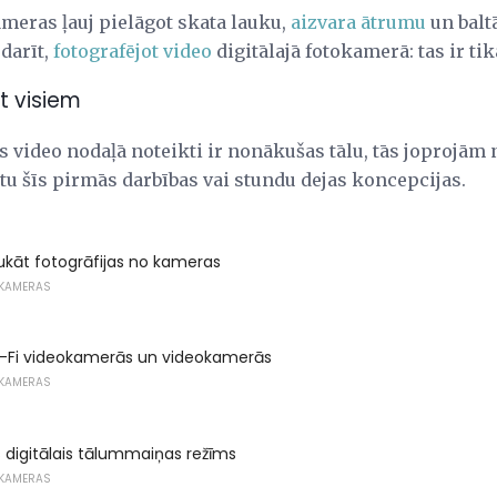
meras ļauj pielāgot skata lauku,
aizvara ātrumu
un baltā
 darīt,
fotografējot video
digitālajā fotokamerā: tas ir ti
t visiem
video nodaļā noteikti ir nonākušas tālu, tās joprojām n
tu šīs pirmās darbības vai stundu dejas koncepcijas.
drukāt fotogrāfijas no kameras
OKAMERAS
i-Fi videokamerās un videokamerās
OKAMERAS
s digitālais tālummaiņas režīms
OKAMERAS