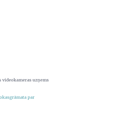
ējas videokameras uzņems
rokasgrāmata par