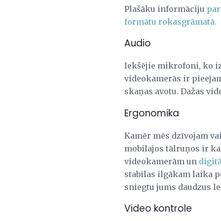
Plašāku informāciju
par
formātu rokasgrāmatā.
Audio
Iekšējie mikrofoni, ko 
videokamerās ir pieej
skaņas avotu. Dažas vi
Ergonomika
Kamēr mēs dzīvojam vair
mobilajos tālruņos ir ka
videokamerām un
digi
stabilas ilgākam laika 
sniegtu jums daudzus leņ
Video kontrole