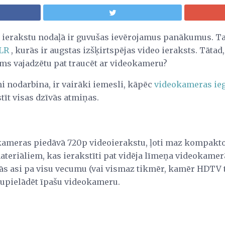
 ierakstu nodaļā ir guvušas ievērojamus panākumus. Ta
SLR
, kurās ir augstas izšķirtspējas video ieraksts. Tātad
ums vajadzētu pat traucēt ar videokameru?
i nodarbina, ir vairāki iemesli, kāpēc
videokameras ie
stīt visas dzīvās atmiņas.
 kameras piedāvā 720p videoierakstu, ļoti maz kompakto
teriāliem, kas ierakstīti pat vidēja līmeņa videokamerās.
ās asi pa visu vecumu (vai vismaz tikmēr, kamēr HDTV ti
gšupielādēt īpašu videokameru.