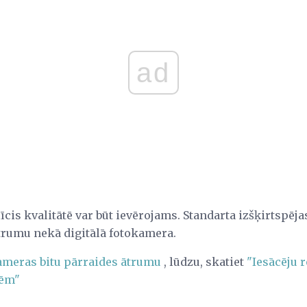
ad
īcis kvalitātē var būt ievērojams. Standarta izšķirtsp
ātrumu nekā digitālā fotokamera.
ameras bitu pārraides ātrumu
, lūdzu, skatiet
"Iesācēju 
mēm"