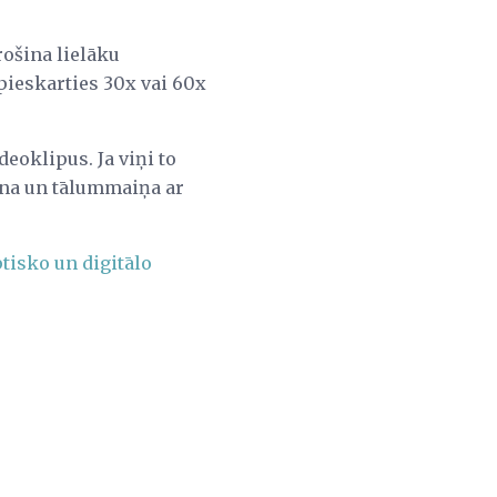
ošina lielāku
pieskarties 30x vai 60x
deoklipus. Ja viņi to
ana un tālummaiņa ar
tisko un digitālo