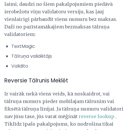
laimi, daudzi no šiem pakalpojumiem piedāvā
ierobežotu viņu validatoru versiju, kas ļauj
vienlaicīgi pārbaudīt vienu numuru bez maksas.
Daži no pazīstamākajiem bezmaksas tālruņa
validatoriem:
TextMagic
Tālruņa validētājs
Validito
Reversie Tālrunis Meklēt
Ir vairāk nekā viens veids, kā noskaidrot, vai
tālruņa numurs pieder mobilajam tālrunim vai
fiksētā tālruņa līnijai. Ja tālruņa numuru validatori
nav jūsu tase, jūs varat mēģināt
reverse lookup
.
Tiklīdz īpašs pakalpojums, ko nodrošina tikai