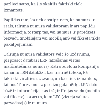
pārliecinātos, ka šis skaitlis faktiski tiek
izmantots.
Papildus tam, ka tiek apstiprināts, ka numurs ir
reāls, tālruņa numura validatoram ir arī papildu
informācija, tostarp tas, vai numurs ir paredzēts
bezvadu (mobilajam vai mobilajam) vai fiksētā tīkla
pakalpojumam.
Tālruņa numura validators veic šo uzdevumu,
pieprasot datubāzi LRN (atrašanās vietas
maršrutēšanas numurs). Katra telefona kompānija
izmanto LRN datubāzi, kas instruē teleko, kā
faktiski virzīties uz zvanu, un kas tiek izmantots,
lai nosūtītu zvanu uz pareizu galamērķi. LRN datu
bāzē ir informācija, kas izšķir līnijas veidu (mobilo
vai fiksēto), kā arī to, kam LEC (vietējā valūtas
pārvadātājs) ir numurs.