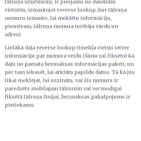
tālruņa uzņēmumi, ir pieejams no daudzām
vietnēm, izmantojot reverse lookup, kur tālruņa
numuru izmanto, lai meklētu informāciju,
piemēram, tālruņa numura turētāja vārdu un
adresi.
Lielākā daļa reverse lookup tīmekļa vietņu ietver
informāciju par numura veidu (šūnu vai fiksēto) kā
daļu no pamata bezmaksas informācijas paketi, un
pēc tam iekasēt, lai atklātu papildu datus. Tā kā jūs
tikai meklējat, lai uzzinātu, vai šis numurs ir
paredzēts mobilajam tālrunim vai vecmodīgai
fiksētā tālruņa līnijai, bezmaksas pakalpojums ir
pietiekams.