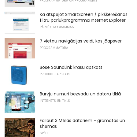
PROGRAMMATŪRA UN PROGRAMMAS
Kā atspējot SmartScreen / pikšķerēšanas
filtru pārlūkprogrammā Internet Explorer
PĀRLŪKPROGRAMMAS
7 vietņu navigācijas veidi, kas jāapsver
PROGRAMMATŪRA
Bose SoundLink krāsu apskats
PRODUKTU APSKATS
Burvju numuri bezvadu un datoru tīklā
INTERNETS UN TĪKLS
Fallout 3 Mīklas datoriem - grāmatas un
shēmas
SPĒLE