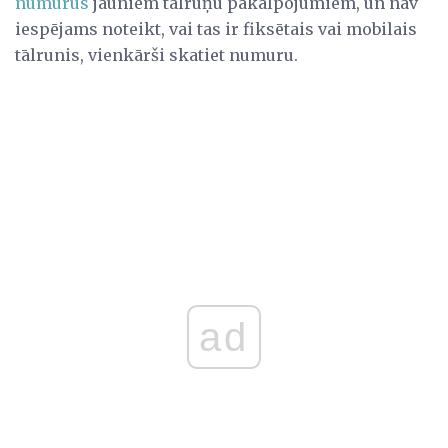
numurus
jauniem tālruņu pakalpojumiem, un nav
iespējams noteikt, vai tas ir fiksētais vai mobilais
tālrunis, vienkārši skatiet numuru.
ad