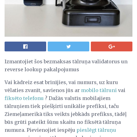
Izmantojiet šos bezmaksas tālruņa validatorus un
reverse lookup pakalpojumus
Vai kādreiz esat brīnījies, vai numurs, uz kuru
vēlaties zvanīt, savienos jūs ar
mobilo tālruni
vai
fiksēto
telefonu
? Dažās valstīs mobilajiem
tālruņiem tiek piešķirti unikālie prefiksi, taču
Ziemeļamerikā tiks veikts jebkāds prefikss, tādēļ
būs grūti pateikt šūnu skaitu no fiksētā tālruņa
numura. Pievienojiet iespēju
pieslēgt tālruņu