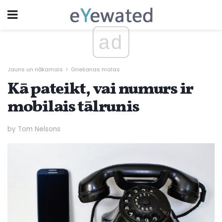
ad
Jauns un nākamais
Griešanas malas
Kā pateikt, vai numurs ir
mobilais tālrunis
by Tom Nelsons