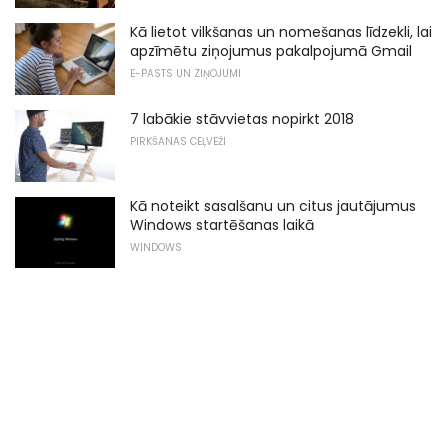
Kā lietot vilkšanas un nomešanas līdzekli, lai
apzīmētu ziņojumus pakalpojumā Gmail
E-PASTS UN ZIŅOJUMI
7 labākie stāvvietas nopirkt 2018
PIRKŠANAS CEĻVEŽI
Kā noteikt sasalšanu un citus jautājumus
Windows startēšanas laikā
WINDOWS