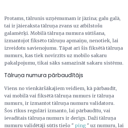
Protams, tālrunis uzņēmumam ir jāzina; galu galā,
tai ir jāieraksta tālruņa zvans uz atbilstošu
galamērķi. Mobilā tālruņa numura sūtīšana,
izmantojot fiksēto tālruņu apmaiņu, nenotiek, lai
izveidotu savienojumu. Tāpat arī šis fiksētā tālruņa
numurs, kas tiek novirzīts uz mobilo sakaru
pakalpojumu, tikai sāks samazināt sakaru sistēmu.
Tālruņa numura pārbaudītājs
Viens no vienkāršākajiem veidiem, kā pārbaudīt,
vai mobilā vai fiksētā tālruņa numurs ir tālruņa
numurs, ir izmantot tālruņa numuru validatoru.
Šos rīkus regulāri izmanto, lai pārbaudītu, vai
ievadītais tālruņa numurs ir derīgs. Daži tālruņa
numuru validētāji sūtīs tiešo "
ping
" uz numuru, lai