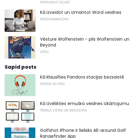
PIRKŠANAS CEĻVEŽI
Kā izveidot un izmantot Word veidnes
PROGRAMMATŪRA
Vēsture Wolfenstein - pils Wolfenstein un
Beyond
SPĒLE
Sapid posts
Kā klausīties Pandora stacijas bezsaistē
IPHONE UN IPOD
Kā izvēlēties emuāra veidnes izkārtojumu
TĪMEKĻA VIETNE UN MEKLĒŠANA
Golfshot iPhone ir lielisks All-around Golf
Rangefinder App