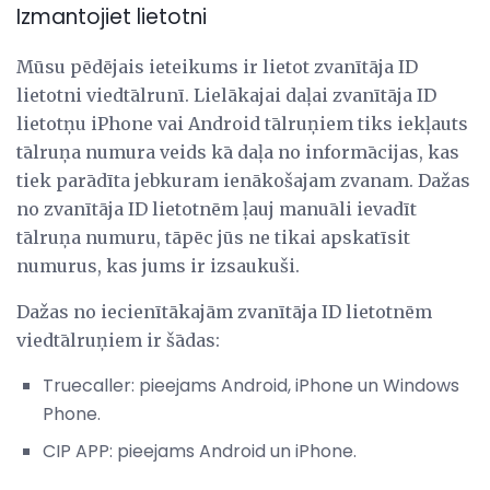
Izmantojiet lietotni
Mūsu pēdējais ieteikums ir lietot zvanītāja ID
lietotni viedtālrunī. Lielākajai daļai zvanītāja ID
lietotņu iPhone vai Android tālruņiem tiks iekļauts
tālruņa numura veids kā daļa no informācijas, kas
tiek parādīta jebkuram ienākošajam zvanam. Dažas
no zvanītāja ID lietotnēm ļauj manuāli ievadīt
tālruņa numuru, tāpēc jūs ne tikai apskatīsit
numurus, kas jums ir izsaukuši.
Dažas no iecienītākajām zvanītāja ID lietotnēm
viedtālruņiem ir šādas:
Truecaller: pieejams Android, iPhone un Windows
Phone.
CIP APP: pieejams Android un iPhone.