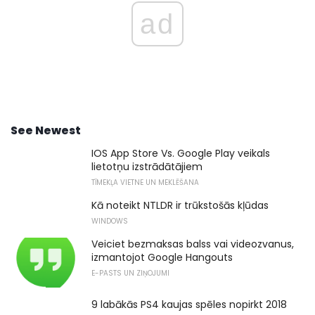
ad
See Newest
IOS App Store Vs. Google Play veikals
lietotņu izstrādātājiem
TĪMEKĻA VIETNE UN MEKLĒŠANA
Kā noteikt NTLDR ir trūkstošās kļūdas
WINDOWS
Veiciet bezmaksas balss vai videozvanus,
izmantojot Google Hangouts
E-PASTS UN ZIŅOJUMI
9 labākās PS4 kaujas spēles nopirkt 2018