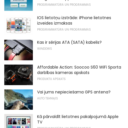
PROGRAMMATŪRA UN PROGRAMMAS
IOS lietotņu izstrāde: iPhone lietotnes
izveides izmaksas
PROGRAMMATŪRA UN PROGRAMMAS
Kas ir sērijas ATA (SATA) kabelis?
WINDOWS
Affordable Action: Soocoo S60 WiFi Sporta
darbības kameras apskats
PRODUKTU APSKATS
Vai jums nepieciešama GPS antena?
AUTO TEHNIĶIS
Kā pārvaldīt lietotnes pakalpojumā Apple
TV