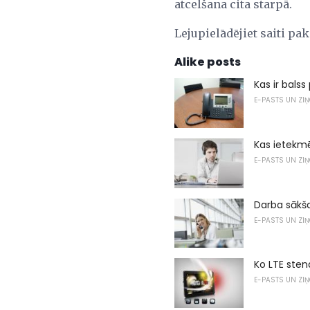
atcelšana cita starpā.
Lejupielādējiet saiti p
Alike posts
Kas ir balss
E-PASTS UN ZI
Kas ietekmē
E-PASTS UN ZI
Darba sākša
E-PASTS UN ZI
Ko LTE sten
E-PASTS UN ZI