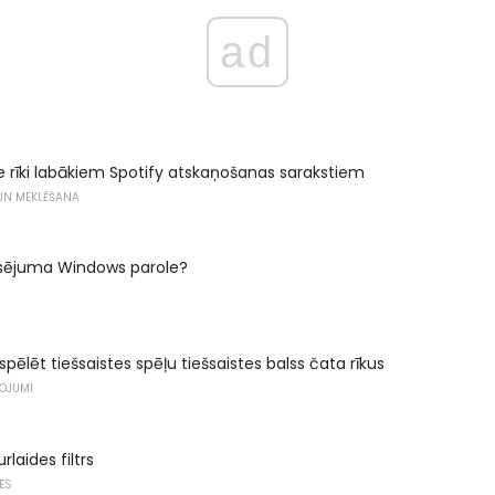
ad
rīki labākiem Spotify atskaņošanas sarakstiem
 UN MEKLĒŠANA
lusējuma Windows parole?
 spēlēt tiešsaistes spēļu tiešsaistes balss čata rīkus
ŅOJUMI
laides filtrs
ES