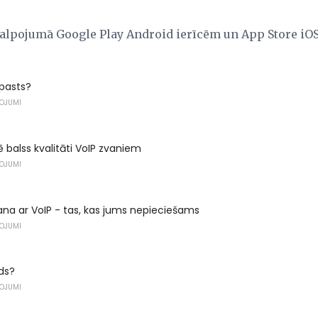
akalpojumā Google Play Android ierīcēm un App Store iOS
 pasts?
ŅOJUMI
 balss kvalitāti VoIP zvaniem
ŅOJUMI
na ar VoIP - tas, kas jums nepieciešams
ŅOJUMI
ds?
ŅOJUMI