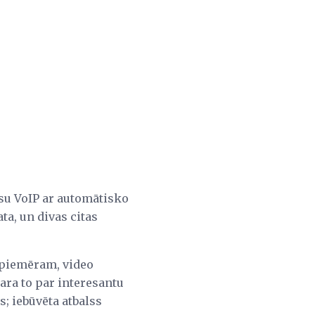
ūsu VoIP ar automātisko
a, un divas citas
 piemēram, video
ara to par interesantu
; iebūvēta atbalss