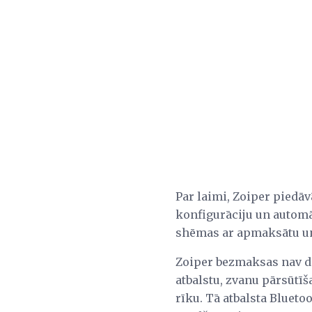
Par laimi, Zoiper piedā
konfigurāciju un automā
shēmas ar apmaksātu un
Zoiper bezmaksas nav da
atbalstu, zvanu pārsūtīš
rīku. Tā atbalsta Blueto