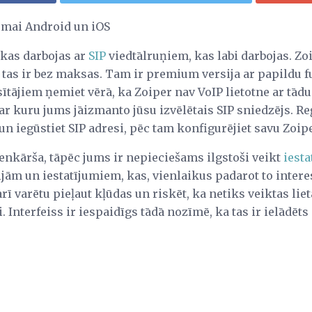
tēmai Android un iOS
kas darbojas ar
SIP
viedtālruņiem, kas labi darbojas. Zoi
a tas ir bez maksas. Tam ir premium versija ar papildu fu
sītājiem ņemiet vērā, ka Zoiper nav VoIP lietotne ar t
ar kuru jums jāizmanto jūsu izvēlētais SIP sniedzējs. Reģ
 iegūstiet SIP adresi, pēc tam konfigurējiet savu Zoipe
ienkārša, tāpēc jums ir nepieciešams ilgstoši veikt
iest
jām un iestatījumiem, kas, vienlaikus padarot to intere
ī varētu pieļaut kļūdas un riskēt, ka netiks veiktas liet
di. Interfeiss ir iespaidīgs tādā nozīmē, ka tas ir ielādēt