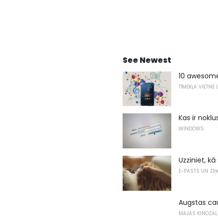
See Newest
10 awesome 
TĪMEKĻA VIETNE
Kas ir nok
WINDOWS
Uzziniet, kā
E-PASTS UN ZI
Augstas caur
MĀJAS KINOZĀL