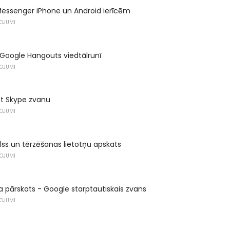
essenger iPhone un Android ierīcēm
ŅOJUMI
Google Hangouts viedtālrunī
ŅOJUMI
t Skype zvanu
ŅOJUMI
ss un tērzēšanas lietotņu apskats
ŅOJUMI
 pārskats - Google starptautiskais zvans
ŅOJUMI