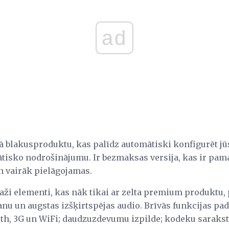
ad
vā blakusproduktu, kas palīdz automātiski konfigurēt j
tisko nodrošinājumu. Ir bezmaksas versija, kas ir pamat
 vairāk pielāgojamas.
ži elementi, kas nāk tikai ar zelta premium produktu,
anu un augstas izšķirtspējas audio. Brīvās funkcijas pad
oth, 3G un WiFi; daudzuzdevumu izpilde; kodeku saraksts