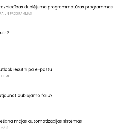
tirdzniecības dublējuma programmatūras programmas
RA UN PROGRAMMAS
ails?
utlook iesūtni pa e-pastu
ŅOJUMI
atjaunot dublējamo failu?
izēšana mājas automatizācijas sistēmās
AMAIS