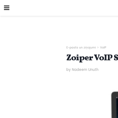
E-pasts un ziņojumi
VoIP
Zoiper VoIP 
by Nadeem Unuth