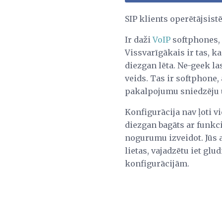
SIP klients operētājsis
Ir daži
VoIP
softphones, 
Vissvarīgākais ir tas, k
diezgan lēta. Ne-geek la
veids. Tas ir softphone, 
pakalpojumu sniedzēju un
Konfigurācija nav ļoti v
diezgan bagāts ar funkci
nogurumu izveidot. Jūs ar
lietas, vajadzētu iet glu
konfigurācijām.