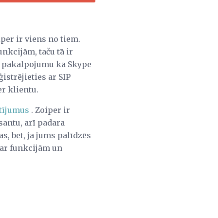
per ir viens no tiem.
nkcijām, taču tā ir
ādu pakalpojumu kā Skype
istrējieties ar SIP
r klientu.
atījumus
. Zoiper ir
santu, arī padara
as, bet, ja jums palīdzēs
s ar funkcijām un