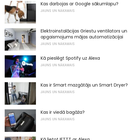
Kas darbojas ar Google sākumlapu?
JAUNS UN NĀKAMAIS
Elektroinstalācijas Griestu ventilators un
apgaismojums mājas automatizācijai
JAUNS UN NĀKAMAIS
Kā pieslēgt Spotify uz Alexa
JAUNS UN NĀKAMAIS
Kas ir Smart mazgātājs un Smart Dryer?
JAUNS UN NĀKAMAIS
Kas ir viedā bagāža?
JAUNS UN NĀKAMAIS
Kā lietot IFTTT ar Alexa