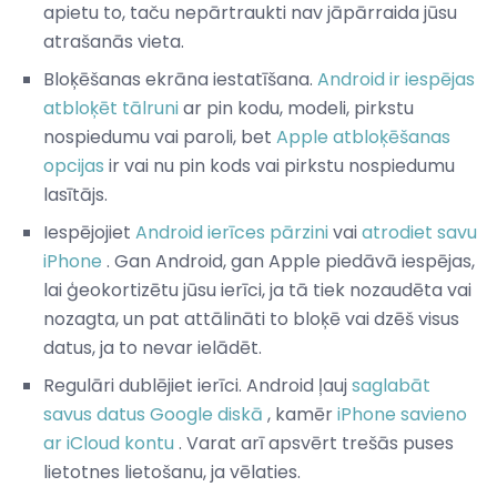
apietu to, taču nepārtraukti nav jāpārraida jūsu
atrašanās vieta.
Bloķēšanas ekrāna iestatīšana.
Android ir iespējas
atbloķēt tālruni
ar pin kodu, modeli, pirkstu
nospiedumu vai paroli, bet
Apple atbloķēšanas
opcijas
ir vai nu pin kods vai pirkstu nospiedumu
lasītājs.
Iespējojiet
Android ierīces pārzini
vai
atrodiet savu
iPhone
. Gan Android, gan Apple piedāvā iespējas,
lai ģeokortizētu jūsu ierīci, ja tā tiek nozaudēta vai
nozagta, un pat attālināti to bloķē vai dzēš visus
datus, ja to nevar ielādēt.
Regulāri dublējiet ierīci. Android ļauj
saglabāt
savus datus Google diskā
, kamēr
iPhone savieno
ar iCloud kontu
. Varat arī apsvērt trešās puses
lietotnes lietošanu, ja vēlaties.