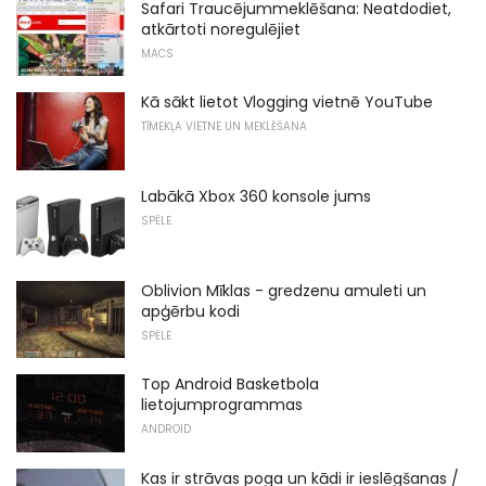
Safari Traucējummeklēšana: Neatdodiet,
atkārtoti noregulējiet
MACS
Kā sākt lietot Vlogging vietnē YouTube
TĪMEKĻA VIETNE UN MEKLĒŠANA
Labākā Xbox 360 konsole jums
SPĒLE
Oblivion Mīklas - gredzenu amuleti un
apģērbu kodi
SPĒLE
Top Android Basketbola
lietojumprogrammas
ANDROID
Kas ir strāvas poga un kādi ir ieslēgšanas /