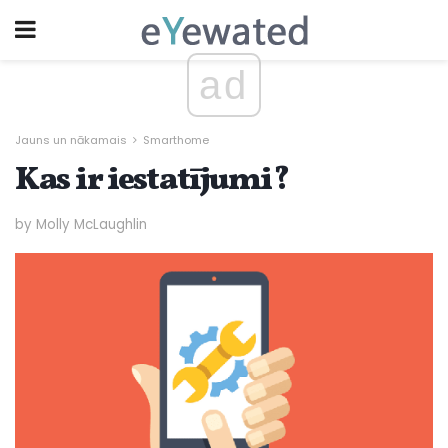
ad
Jauns un nākamais
Smarthome
Kas ir iestatījumi?
by Molly McLaughlin