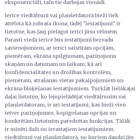
eksponenciāli, taču tie darbojas vienādi.
Ierīce viedtālrunī vai planšetdatorā bieži tiek
attēlota kā zobrata ikona, tādēļ "iestatījumi" ir
lietotne, kas ļauj pielāgot ierīci jūsu vēlmēm.
Parasti viedā ierīcē būs iestatījumi bezvadu
savienojumiem, ar ierīci saistītām opcijām,
piemēram, ekrāna spilgtumam, paziņojumu
skaņām un datumam un laikam, kā arī
konfidencialitātes un drošības kontrolēm,
piemēram, atrašanās vietas pakalpojumiem un
ekrāna bloķēšanas iestatījumiem. Turklāt lielākajai
daļai lietotņu, ko lejupielādējat viedtālrunim vai
planšetdatoram, ir arī iestatījumi, kas bieži vien
ietver paziņojumus, kopīgošanas opcijas un
konkrētām lietotnēm paredzētas funkcijas. Tālāk
ir minēti daži no ierastajiem iestatījumiem
viedtālrunī vai planšetdatorā, no kuriem daudzi jūs