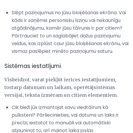
Slēpt paziņojumus no jūsu bloķēšanas ekrāna. Vai
kāds ir saņēmis personisku īsziņu vai nekaunīgu
atgādinājumu, kamēr jūsu tālrunis ir par citiem?
Pārtrauciet to un saglabājiet dažus paziņojumu
veidus, kas izplūst caur jūsu bloķēšanas ekrānu, vai
vismaz paslēpiet minēto paziņojumu saturu.
Sistēmas iestatījumi
Visbeidzot, varat piekļūt ierīces iestatījumiem,
tostarp datumam un laikam, operētājsistēmas
versijai, teksta izmēram un citiem elementiem.
Cik bieži jūs izmantojat savu viedtālruni kā
pulksteni? Pārliecinieties, vai datums un laiks ir
precīzi, iestatot to manuāli vai automātiski
atjauninot to, arī mainot laika joslas.