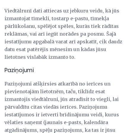
Viedtālrunī dati attiecas uz jebkuru veidu, kā jūs
izmantojat tīmekli, tostarp e-pastu, tīmekļa
pārlūkošanu, spēlējot spēles, kurās tiek rādītas
reklāmas, vai arī iegūt norādes pa posmu. Šajā
iestatījumu apgabalā varat arī apskatīt, cik daudz
datu esat patērējis mēnesim un kādas jūsu
lietotnes vislabāk izmanto to.
Paziņojumi
Paziņojumi atšķirsies atkarībā no ierīces un
pievienotajām lietotnēm, taču, tiklīdz esat
izmantojis viedtālruni, jūs atradīsit to viegli, lai
pārvaldītu citas viedās ierīces. Paziņojumu
iestatījumos ir ietverti brīdinājumu veidi, kurus
vēlaties saņemt (jaunais e-pasts, kalendāra
atgādinājums, spēļu paziņojums, ka tas ir jūsu