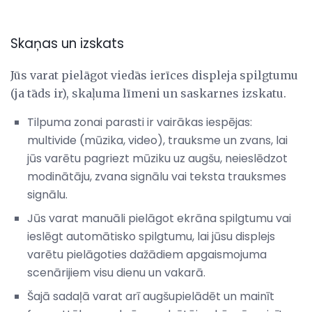
Skaņas un izskats
Jūs varat pielāgot viedās ierīces displeja spilgtumu
(ja tāds ir), skaļuma līmeni un saskarnes izskatu.
Tilpuma zonai parasti ir vairākas iespējas:
multivide (mūzika, video), trauksme un zvans, lai
jūs varētu pagriezt mūziku uz augšu, neieslēdzot
modinātāju, zvana signālu vai teksta trauksmes
signālu.
Jūs varat manuāli pielāgot ekrāna spilgtumu vai
ieslēgt automātisko spilgtumu, lai jūsu displejs
varētu pielāgoties dažādiem apgaismojuma
scenārijiem visu dienu un vakarā.
Šajā sadaļā varat arī augšupielādēt un mainīt