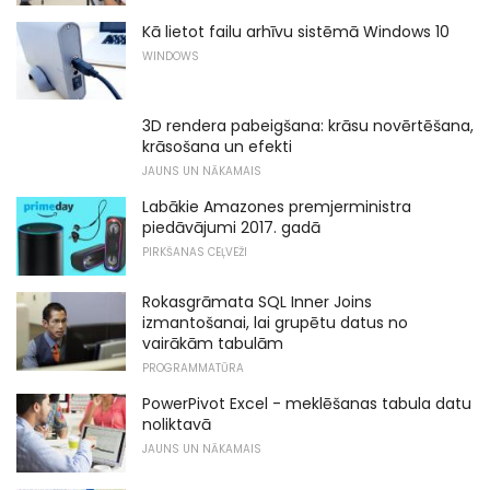
Kā lietot failu arhīvu sistēmā Windows 10
WINDOWS
3D rendera pabeigšana: krāsu novērtēšana,
krāsošana un efekti
JAUNS UN NĀKAMAIS
Labākie Amazones premjerministra
piedāvājumi 2017. gadā
PIRKŠANAS CEĻVEŽI
Rokasgrāmata SQL Inner Joins
izmantošanai, lai grupētu datus no
vairākām tabulām
PROGRAMMATŪRA
PowerPivot Excel - meklēšanas tabula datu
noliktavā
JAUNS UN NĀKAMAIS