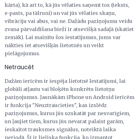
kārta), kā arī to, kā jūs vēlaties saņemt tos (teksts,
e-pasts, pa tālruni) un vai jūs vēlaties skaņu,
vibrāciju vai abus, vai ne. Dažādu paziņojumu veidu
zvana pārvaldīšana bieži ir atsevišķā sadaļā (skatiet
zemāk). Lai mainītu šos iestatījumus, jums var
nākties iet atsevišķās lietotnēs un veikt
pielāgojumus.
Netraucēt
Dažām ierīcēm ir iespēja lietotnē Iestatījumi, lai
globāli atļautu vai bloķētu konkrētu lietotņu
paziņojumus. Jaunākām iPhone un Android ierīcēm
ir funkcija "Neuztraucieties", kas izslēdz
paziņojumus, kurus jūs uzskatāt par nesvarīgiem,
un ļaujiet tiem, kurus jūs nevarat palaist garām,
ieskaitot trauksmes signālus, noteiktā laika
periodā. Šī ir lieliska funkcija, ko izmantot