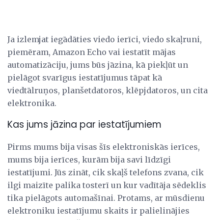
Ja izlemjat iegādāties viedo ierīci, viedo skaļruni,
piemēram, Amazon Echo vai iestatīt mājas
automatizāciju, jums būs jāzina, kā piekļūt un
pielāgot svarīgus iestatījumus tāpat kā
viedtālruņos, planšetdatoros, klēpjdatoros, un cita
elektronika.
Kas jums jāzina par iestatījumiem
Pirms mums bija visas šīs elektroniskās ierīces,
mums bija ierīces, kurām bija savi līdzīgi
iestatījumi. Jūs zināt, cik skaļš telefons zvana, cik
ilgi maizīte palika tosterī un kur vadītāja sēdeklis
tika pielāgots automašīnai. Protams, ar mūsdienu
elektroniku iestatījumu skaits ir palielinājies