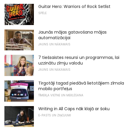
Guitar Hero: Warriors of Rock Setlist
SPĒLE
Jaunās mājas gatavošana mājas
automatizācijai
JAUNS UN NĀKAMAIS
7 tiešsaistes resursi un programmas, lai
uzzinātu zīmju valodu
JAUNS UN NĀKAMAIS
Tirgotāji tagad piedāvā lietotājiem zīmola
mobilo portfeļus
TĪMEKĻA VIETNE UN MEKLĒŠANA
Writing in All Caps nāk klajā ar šoku
E-PASTS UN ZIŅOJUMI