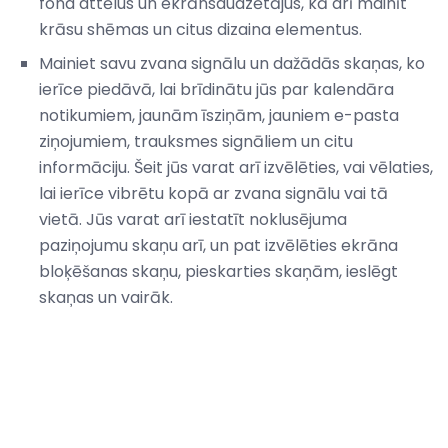
fona attēlus un ekrānsaudzētājus, kā arī mainīt
krāsu shēmas un citus dizaina elementus.
Mainiet savu zvana signālu un dažādās skaņas, ko
ierīce piedāvā, lai brīdinātu jūs par kalendāra
notikumiem, jaunām īsziņām, jauniem e-pasta
ziņojumiem, trauksmes signāliem un citu
informāciju. Šeit jūs varat arī izvēlēties, vai vēlaties,
lai ierīce vibrētu kopā ar zvana signālu vai tā
vietā. Jūs varat arī iestatīt noklusējuma
paziņojumu skaņu arī, un pat izvēlēties ekrāna
bloķēšanas skaņu, pieskarties skaņām, ieslēgt
skaņas un vairāk.