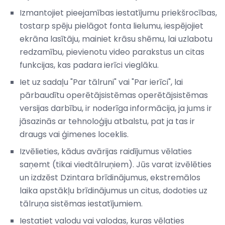
Izmantojiet pieejamības iestatījumu priekšrocības,
tostarp spēju pielāgot fonta lielumu, iespējojiet
ekrāna lasītāju, mainiet krāsu shēmu, lai uzlabotu
redzamību, pievienotu video parakstus un citas
funkcijas, kas padara ierīci vieglāku.
Iet uz sadaļu "Par tālruni" vai "Par ierīci", lai
pārbaudītu operētājsistēmas operētājsistēmas
versijas darbību, ir noderīga informācija, ja jums ir
jāsazinās ar tehnoloģiju atbalstu, pat ja tas ir
draugs vai ģimenes loceklis.
Izvēlieties, kādus avārijas raidījumus vēlaties
saņemt (tikai viedtālruņiem). Jūs varat izvēlēties
un izdzēst Dzintara brīdinājumus, ekstremālos
laika apstākļu brīdinājumus un citus, dodoties uz
tālruņa sistēmas iestatījumiem.
Iestatiet valodu vai valodas, kuras vēlaties