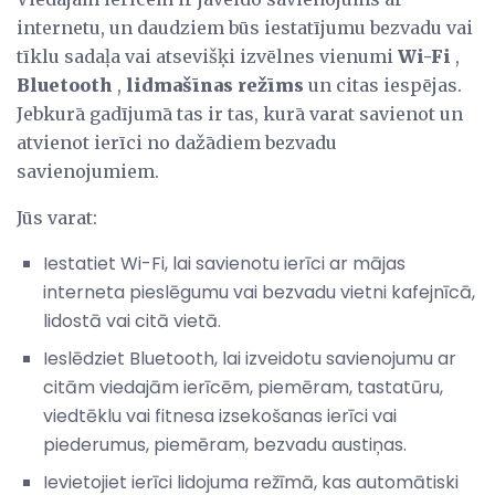
internetu, un daudziem būs iestatījumu bezvadu vai
tīklu sadaļa vai atsevišķi izvēlnes vienumi
Wi-Fi
,
Bluetooth
,
lidmašīnas režīms
un citas iespējas.
Jebkurā gadījumā tas ir tas, kurā varat savienot un
atvienot ierīci no dažādiem bezvadu
savienojumiem.
Jūs varat:
Iestatiet Wi-Fi, lai savienotu ierīci ar mājas
interneta pieslēgumu vai bezvadu vietni kafejnīcā,
lidostā vai citā vietā.
Ieslēdziet Bluetooth, lai izveidotu savienojumu ar
citām viedajām ierīcēm, piemēram, tastatūru,
viedtēklu vai fitnesa izsekošanas ierīci vai
piederumus, piemēram, bezvadu austiņas.
Ievietojiet ierīci lidojuma režīmā, kas automātiski