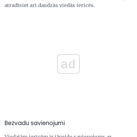
atradīsiet arī daudzās viedās ierīcēs.
ad
Bezvadu savienojumi
Viedajām ierīcēm ir jāveido savienojums ar