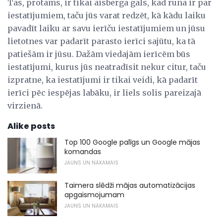
Tas, protams, ir tikai aisberga gals, kad runa ir par
iestatījumiem, taču jūs varat redzēt, kā kādu laiku
pavadīt laiku ar savu ierīču iestatījumiem un jūsu
lietotnes var padarīt parasto ierīci sajūtu, ka tā
patiešām ir jūsu. Dažām viedajām ierīcēm būs
iestatījumi, kurus jūs neatradīsit nekur citur, taču
izpratne, ka iestatījumi ir tikai veidi, kā padarīt
ierīci pēc iespējas labāku, ir liels solis pareizajā
virzienā.
Alike posts
Top 100 Google palīgs un Google mājas
komandas
JAUNS UN NĀKAMAIS
Taimera slēdži mājas automatizācijas
apgaismojumam
JAUNS UN NĀKAMAIS