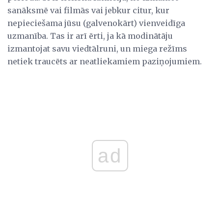
sanāksmē vai filmās vai jebkur citur, kur
nepieciešama jūsu (galvenokārt) vienveidīga
uzmanība. Tas ir arī ērti, ja kā modinātāju
izmantojat savu viedtālruni, un miega režīms
netiek traucēts ar neatliekamiem paziņojumiem.
ad